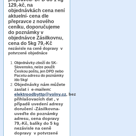
129,-kč, na
objednávkách cena není
aktuelní- cena dle
přepravce z nového
ceníku, doporučujeme
do poznámky v
objednávce Zásilkovnu,
cena do 5kg 79,-Kč
nezávisle na ceně dopravy v
potvrzené objednáce
Objednávky-zboží do SK-
Slovensko, nelze použít
Českou poštu, jen DPD nebo
Pacetu-adresu do poznámky
/do 5kg/
Objednávky
nám můžete
zaslat i e-mailem:
elektroodbyttp@volny.cz
, bez
přihlašovacích dat ,
v
případě uvedení adresy
doručení -Zásilkovna-
uveďte do poznámky
adresu, cena dopravy
79,-Kč, balíky do 5 kg
nezávisle na ceně
dopravy v potvrzené