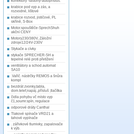
konektory -fastony-autopřísluš.
krabice pod vyp a zás, a
rozvodné, lištové
krabice rozvod, jističové, PL
skříně, S-Box
Motor.spouštěče-SprechShuh
akční CENY
Motory230/380V, Záložní
zdroje12/24V-230V
Stykače a cívky
stykače SPRECHER-SH a
tepelné relé proti přetížení
ventilátory a schod.automat
SA10
.Vařič. nástrčky REMOS a šnůra
kompl
bezdrát zvonky,tabla,
dom.telef,napáj.,přísluš ,tlačítka
čidla pohybu vč místo vyp
č1,soumr.spín, regulace
odporové dráty Canthal
Tlakové spínače VRD21 a
tahové vypínače
. zářivkové tlumivky, zapalovače
k výb.