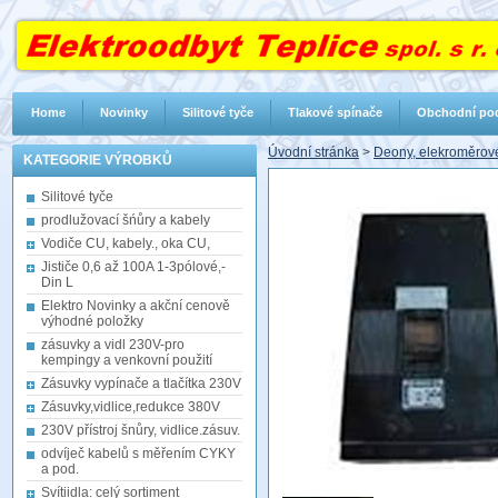
Home
Novinky
Silitové tyče
Tlakové spínače
Obchodní po
Úvodní stránka
>
Deony, elekroměrov
KATEGORIE VÝROBKŮ
Silitové tyče
prodlužovací šńůry a kabely
Vodiče CU, kabely., oka CU,
Jističe 0,6 až 100A 1-3pólové,-
Din L
Elektro Novinky a akční cenově
výhodné položky
zásuvky a vidl 230V-pro
kempingy a venkovní použití
Zásuvky vypínače a tlačítka 230V
Zásuvky,vidlice,redukce 380V
230V přístroj šnůry, vidlice.zásuv.
odvíječ kabelů s měřením CYKY
a pod.
Svítiidla: celý sortiment