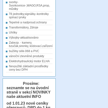
svorky-
Svorkovnice-,WAGO,RSA,prop,
můstky
T6 jednotky,signálky.-kontrolky
spínací prvky
Tepelné a nadproud.ochrany
Transformátory, Zdroje
Uhlíky
Výbojky-aktualisováno
Zabezp. - kamery,
bzučák,sirenky, kódovací.zařízení
bužírky silik-068 a PVC
vánoční zlevněné produkty
Elektrohydraulický motor ELHA
Nevyužité základní prostředky
ceny bez DPH
Prosíme:
seznamte se na úvodní
straně v sekcí NOVINKY
naše aktuelní INFO
od 1.01.23
nové ceníky
přepravců- DPD do 1 kg