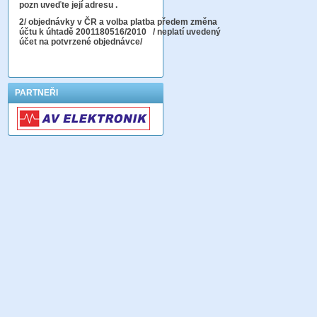
pozn uveďte její adresu .
2
/ objednávky v ČR a volba platba předem změna
účtu k úhtadě 2001180516/2010
/ neplatí uvedený
účet na potvrzené objednávce/
PARTNEŘI