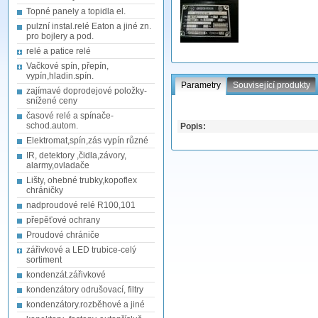
Topné panely a topidla el.
pulzní instal.relé Eaton a jiné zn.
pro bojlery a pod.
relé a patice relé
Vačkové spín, přepín,
vypín,hladin.spín.
Parametry
Související produkty
zajímavé doprodejové položky-
snížené ceny
časové relé a spínače-
schod.autom.
Popis:
Elektromat,spín,zás vypín různé
IR, detektory ,čidla,závory,
alarmy,ovladače
Lišty, ohebné trubky,kopoflex
chráničky
nadproudové relé R100,101
přepěťové ochrany
Proudové chrániče
zářivkové a LED trubice-celý
sortiment
kondenzát.zářivkové
kondenzátory odrušovací, filtry
kondenzátory.rozběhové a jiné