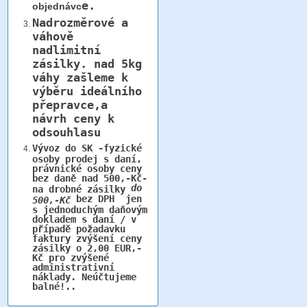
e.
objednávc
Nadrozměrové a
váhově
nadlimitní
zásilky.
nad 5kg
váhy
zašleme k
výběru ideálního
přepravce,a
návrh ceny k
odsouhlasu
Vývoz do SK -fyzické
osoby prodej s daní,
právnické osoby ceny
bez daně nad 500,-Kč-
do
na drobné zásilky
bez DPH jen
500,-Kč
s jednoduchým daňovým
dokladem s daní / v
případě požadavku
faktury zvýšení ceny
zásilky o 2,00 EUR,-
Kč pro zvýšené
administrativní
náklady. Neúčtujeme
balné!..