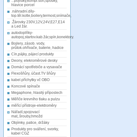
...pojistky,kompl.sort,spodky,
hlavice porcel
.náhradní.díly-
top.těl.kotle,boilery,termost,snímače,
.Žárovky 230V,12V,24V,E27,E14
a Led žár.
autodoplňky-
autopoj,startov.kab.žár,spín,konektory.
Bojlery, zásob. vody,
průtok.ohřívače, baterie, hadice
Cín,pájky, pájecí produkty
Deony, elekroměrové desky
Domácí spotřebiče a vysavače
Flexošňůry, účast.TV šňůry
kabel.příchytky vč OBO
Koncové spínače
Megaphone, hlasitý příposlech
Měřiče krevního tlaku a pulzu
měřící přístroje-elektroměry
Nářadí,spojovací
mat,.šrouby,hmožd
Objímky, patice, držáky
Produkty pro sváření, svorky,
kabel CGZ