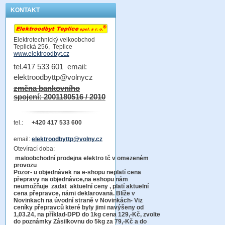
KONTAKT
Elektrotechnický velkoobchod
Teplická 256, Teplice
www.elektroodbyt.cz
tel.417 533 601 email:
elektroodbyttp@volnycz
změna bankovního
spojení: 2001180516 / 2010
tel.:
+420 417 533 600
email:
elektroodbyttp@volny.cz
Otevírací doba:
maloobchodní prodejna elektro tč v omezeném
provozu
Pozor-
u objednávek na e-shopu neplatí cena
přepravy na objednávce
,na eshopu nám
neumožňuje zadat aktuelní ceny , platí aktuelní
cena přepravce, námi deklarovaná. Blíže v
Novinkach na úvodní straně v Novinkách- Viz
ceníky přepravců které byly jimi navýšeny od
1,03.24, na příklad-DPD do 1kg cena 129,-Kč,
zvolte
do poznámky Zásilkovnu do 5kg
za 79,-Kč a do