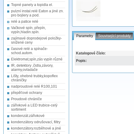
Topné panely a topidla el.
pulzní instal.relé Eaton a jiné zn.
pro bojlery a pod.
relé a patice relé
Vačkové spín, přepín,
vypín,hladin.spín.
Parametry
Související produkty
zajímavé doprodejové položky-
snížené ceny
časové relé a spínače-
schod.autom.
Katalogové číslo:
Elektromat,spín,zás vypín různé
Popis:
IR, detektory ,čidla,závory,
alarmy,ovladače
Lišty, ohebné trubky,kopoflex
chráničky
nadproudové relé R100,101
přepěťové ochrany
Proudové chrániče
zářivkové a LED trubice-celý
sortiment
kondenzát.zářivkové
kondenzátory odrušovací, filtry
kondenzátory.rozběhové a jiné