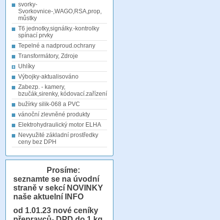
svorky-
Svorkovnice-,WAGO,RSA,prop,
můstky
T6 jednotky,signálky.-kontrolky
spínací prvky
Tepelné a nadproud.ochrany
Transformátory, Zdroje
Uhlíky
Výbojky-aktualisováno
Zabezp. - kamery,
bzučák,sirenky, kódovací.zařízení
bužírky silik-068 a PVC
vánoční zlevněné produkty
Elektrohydraulický motor ELHA
Nevyužité základní prostředky
ceny bez DPH
Prosíme:
seznamte se na úvodní
straně v sekcí NOVINKY
naše aktuelní INFO
od 1.01.23
nové ceníky
přepravců- DPD do 1 kg