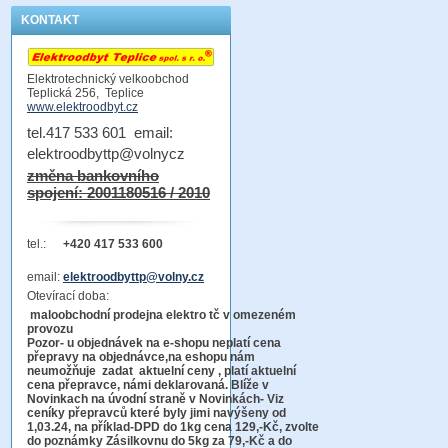
KONTAKT
Elektrotechnický velkoobchod
Teplická 256, Teplice
www.elektroodbyt.cz
tel.417 533 601 email:
elektroodbyttp@volnycz
změna bankovního
spojení: 2001180516 / 2010
tel.:
+420 417 533 600
email:
elektroodbyttp@volny.cz
Otevírací doba:
maloobchodní prodejna elektro tč v omezeném
provozu
Pozor-
u objednávek na e-shopu neplatí cena
přepravy na objednávce
,na eshopu nám
neumožňuje zadat aktuelní ceny , platí aktuelní
cena přepravce, námi deklarovaná. Blíže v
Novinkach na úvodní straně v Novinkách- Viz
ceníky přepravců které byly jimi navýšeny od
1,03.24, na příklad-DPD do 1kg cena 129,-Kč,
zvolte
do poznámky Zásilkovnu do 5kg
za 79,-Kč a do