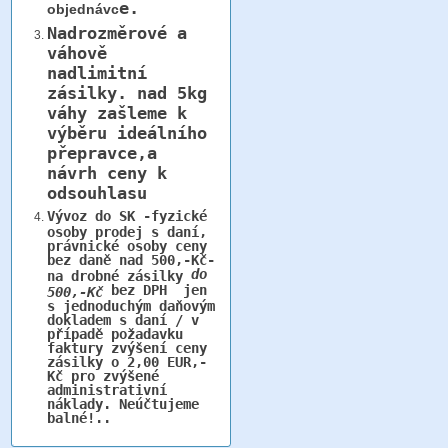
e.
objednávc
Nadrozměrové a
váhově
nadlimitní
zásilky.
nad 5kg
váhy
zašleme k
výběru ideálního
přepravce,a
návrh ceny k
odsouhlasu
Vývoz do SK -fyzické
osoby prodej s daní,
právnické osoby ceny
bez daně nad 500,-Kč-
do
na drobné zásilky
bez DPH jen
500,-Kč
s jednoduchým daňovým
dokladem s daní / v
případě požadavku
faktury zvýšení ceny
zásilky o 2,00 EUR,-
Kč pro zvýšené
administrativní
náklady. Neúčtujeme
balné!..