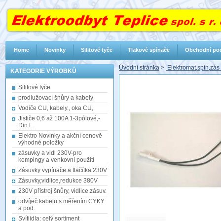
Home
Novinky
Silitové tyče
Tlakové spínače
Obchodní po
Úvodní stránka
>
Elektromat,spín,zás
KATEGORIE VÝROBKŮ
Silitové tyče
prodlužovací šńůry a kabely
Vodiče CU, kabely., oka CU,
Jističe 0,6 až 100A 1-3pólové,-
Din L
Elektro Novinky a akční cenově
výhodné položky
zásuvky a vidl 230V-pro
kempingy a venkovní použití
Zásuvky vypínače a tlačítka 230V
Zásuvky,vidlice,redukce 380V
230V přístroj šnůry, vidlice.zásuv.
odvíječ kabelů s měřením CYKY
a pod.
Svítiidla: celý sortiment