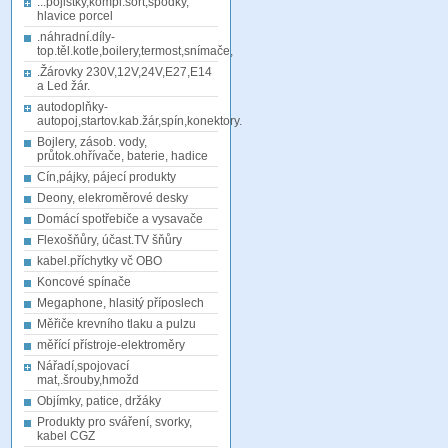
...pojistky,kompl.sort,spodky,
hlavice porcel
.náhradní.díly-
top.těl.kotle,boilery,termost,snímače,
.Žárovky 230V,12V,24V,E27,E14
a Led žár.
autodoplňky-
autopoj,startov.kab.žár,spín,konektory.
Bojlery, zásob. vody,
průtok.ohřívače, baterie, hadice
Cín,pájky, pájecí produkty
Deony, elekroměrové desky
Domácí spotřebiče a vysavače
Flexošňůry, účast.TV šňůry
kabel.příchytky vč OBO
Koncové spínače
Megaphone, hlasitý příposlech
Měřiče krevního tlaku a pulzu
měřící přístroje-elektroměry
Nářadí,spojovací
mat,.šrouby,hmožd
Objímky, patice, držáky
Produkty pro sváření, svorky,
kabel CGZ