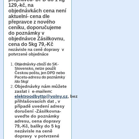
129,-kč, na
objednávkách cena není
aktuelní- cena dle
přepravce z nového
ceníku, doporučujeme
do poznámky v
objednávce Zásilkovnu,
cena do 5kg 79,-Kč
nezávisle na ceně dopravy v
potvrzené objednáce
Objednávky-zboží do SK-
Slovensko, nelze použít
Českou poštu, jen DPD nebo
Pacetu-adresu do poznámky
/do 5kg/
Objednávky
nám můžete
zaslat i e-mailem:
elektroodbyttp@volny.cz
, bez
přihlašovacích dat ,
v
případě uvedení adresy
doručení -Zásilkovna-
uveďte do poznámky
adresu, cena dopravy
79,-Kč, balíky do 5 kg
nezávisle na ceně
dopravy v potvrzené