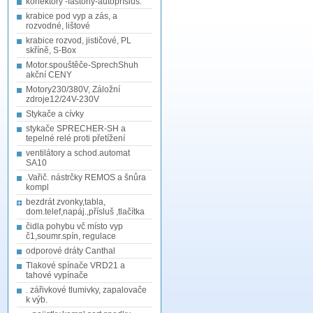
konektory -fastony-autopřísluš.
krabice pod vyp a zás, a
rozvodné, lištové
krabice rozvod, jističové, PL
skříně, S-Box
Motor.spouštěče-SprechShuh
akční CENY
Motory230/380V, Záložní
zdroje12/24V-230V
Stykače a cívky
stykače SPRECHER-SH a
tepelné relé proti přetížení
ventilátory a schod.automat
SA10
.Vařič. nástrčky REMOS a šnůra
kompl
bezdrát zvonky,tabla,
dom.telef,napáj.,přísluš ,tlačítka
čidla pohybu vč místo vyp
č1,soumr.spín, regulace
odporové dráty Canthal
Tlakové spínače VRD21 a
tahové vypínače
. zářivkové tlumivky, zapalovače
k výb.