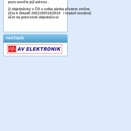
pozn uveďte její adresu .
2
/ objednávky v ČR a volba platba předem změna
účtu k úhtadě 2001180516/2010
/ neplatí uvedený
účet na potvrzené objednávce/
PARTNEŘI