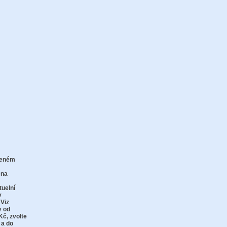
zeném
zu
ena
tuelní
v
 Viz
y od
Kč,
zvolte
 a do