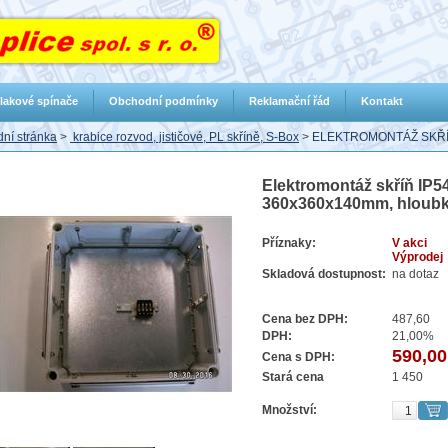
lakové spínače
Obchodní podmínky
Reklamační řád
Kontakt
ní stránka
>
krabice rozvod, jističové, PL skříně, S-Box
>
ELEKTROMONTÁŽ SKŘÍŇ
Elektromontáž skříň IP54
360x360x140mm, hloub
Příznaky:
V akci
Výprodej
Skladová dostupnost:
na dotaz
Cena bez DPH:
487,60
DPH:
21,00%
590,00
Cena s DPH:
Stará cena
1 450
Množství: