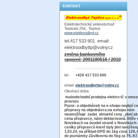
KONTAKT
Elektrotechnický velkoobchod
Teplická 256, Teplice
www.elektroodbyt.cz
tel.417 533 601 email:
elektroodbyttp@volnycz
změna bankovního
spojení: 2001180516 / 2010
tel.:
+420 417 533 600
email:
elektroodbyttp@volny.cz
Otevírací doba:
maloobchodní prodejna elektro tč v ome
provo
Pozor-
u objednávek na e-shopu neplatí c
přepravy na objednávce
,na eshopu nám
neumožňuje zadat aktuelní ceny , platí ak
cena přepravce, námi deklarovaná. Blíže 
Novinkach na úvodní straně v Novinkách-
ceníky přepravců které byly jimi navýšen
1,03.24, na příklad-DPD do 1kg cena 129,-
do poznámky Zásilkovnu do 5kg
za 79,-Kč