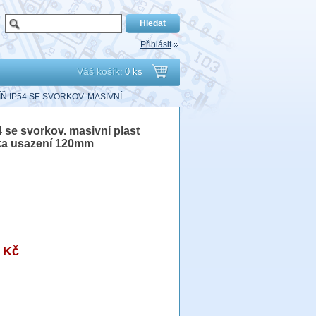
Přihlásit
Váš košík:
0 ks
Přejít
 IP54 SE SVORKOV. MASIVNÍ…
do
 se svorkov. masivní plast
ka usazení 120mm
košíku
 Kč