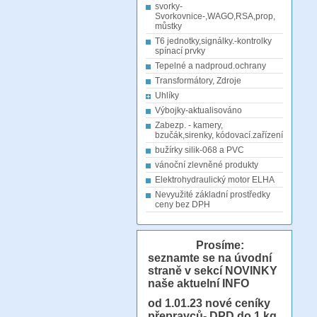
svorky-
Svorkovnice-,WAGO,RSA,prop,
můstky
T6 jednotky,signálky.-kontrolky
spínací prvky
Tepelné a nadproud.ochrany
Transformátory, Zdroje
Uhlíky
Výbojky-aktualisováno
Zabezp. - kamery,
bzučák,sirenky, kódovací.zařízení
bužírky silik-068 a PVC
vánoční zlevněné produkty
Elektrohydraulický motor ELHA
Nevyužité základní prostředky
ceny bez DPH
Prosíme:
seznamte se na úvodní
straně v sekcí NOVINKY
naše aktuelní INFO
od 1.01.23
nové ceníky
přepravců- DPD do 1 kg