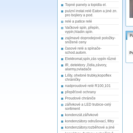
Topné panely a topidla el.
pulzní instal.relé Eaton a jiné zn.
pro bojlery a pod.
relé a patice relé
Vačkové spín, přepín,
vypín,hladin.spín.
P
zajímavé doprodejové položky-
snížené ceny
časové relé a spínače-
schod.autom.
Po
Elektromat,spín,zás vypín různé
IR, detektory ,čidla,závory,
alarmy,ovladače
Lišty, ohebné trubky,kopoflex
chráničky
nadproudové relé R100,101
přepěťové ochrany
Proudové chrániče
zářivkové a LED trubice-celý
sortiment
kondenzát.zářivkové
kondenzátory odrušovací, filtry
kondenzátory.rozběhové a jiné