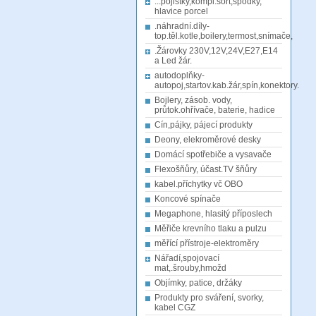
...pojistky,kompl.sort,spodky,
hlavice porcel
.náhradní.díly-
top.těl.kotle,boilery,termost,snímače,
.Žárovky 230V,12V,24V,E27,E14
a Led žár.
autodoplňky-
autopoj,startov.kab.žár,spín,konektory.
Bojlery, zásob. vody,
průtok.ohřívače, baterie, hadice
Cín,pájky, pájecí produkty
Deony, elekroměrové desky
Domácí spotřebiče a vysavače
Flexošňůry, účast.TV šňůry
kabel.příchytky vč OBO
Koncové spínače
Megaphone, hlasitý příposlech
Měřiče krevního tlaku a pulzu
měřící přístroje-elektroměry
Nářadí,spojovací
mat,.šrouby,hmožd
Objímky, patice, držáky
Produkty pro sváření, svorky,
kabel CGZ