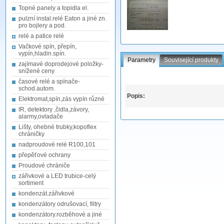
Topné panely a topidla el.
pulzní instal.relé Eaton a jiné zn.
pro bojlery a pod.
relé a patice relé
Vačkové spín, přepín,
vypín,hladin.spín.
Parametry
Související produkty
zajímavé doprodejové položky-
snížené ceny
časové relé a spínače-
schod.autom.
Popis:
Elektromat,spín,zás vypín různé
IR, detektory ,čidla,závory,
alarmy,ovladače
Lišty, ohebné trubky,kopoflex
chráničky
nadproudové relé R100,101
přepěťové ochrany
Proudové chrániče
zářivkové a LED trubice-celý
sortiment
kondenzát.zářivkové
kondenzátory odrušovací, filtry
kondenzátory.rozběhové a jiné