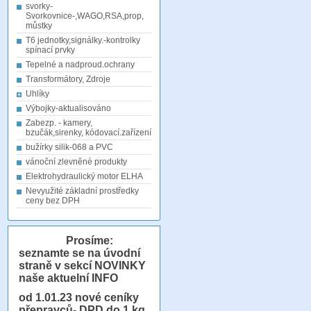
svorky-
Svorkovnice-,WAGO,RSA,prop,
můstky
T6 jednotky,signálky.-kontrolky
spínací prvky
Tepelné a nadproud.ochrany
Transformátory, Zdroje
Uhlíky
Výbojky-aktualisováno
Zabezp. - kamery,
bzučák,sirenky, kódovací.zařízení
bužírky silik-068 a PVC
vánoční zlevněné produkty
Elektrohydraulický motor ELHA
Nevyužité základní prostředky
ceny bez DPH
Prosíme:
seznamte se na úvodní
straně v sekcí NOVINKY
naše aktuelní INFO
od 1.01.23
nové ceníky
přepravců- DPD do 1 kg