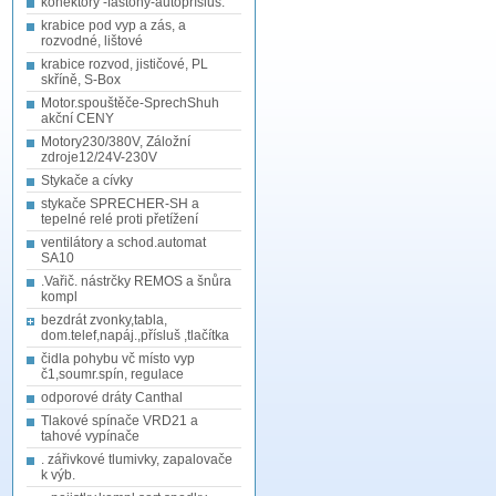
konektory -fastony-autopřísluš.
krabice pod vyp a zás, a
rozvodné, lištové
krabice rozvod, jističové, PL
skříně, S-Box
Motor.spouštěče-SprechShuh
akční CENY
Motory230/380V, Záložní
zdroje12/24V-230V
Stykače a cívky
stykače SPRECHER-SH a
tepelné relé proti přetížení
ventilátory a schod.automat
SA10
.Vařič. nástrčky REMOS a šnůra
kompl
bezdrát zvonky,tabla,
dom.telef,napáj.,přísluš ,tlačítka
čidla pohybu vč místo vyp
č1,soumr.spín, regulace
odporové dráty Canthal
Tlakové spínače VRD21 a
tahové vypínače
. zářivkové tlumivky, zapalovače
k výb.