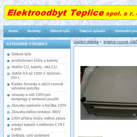
Home
Novinky
Silitové tyče
Tlakové spínače
Obchodní po
Úvodní stránka
>
krabice rozvod, jisti
KATEGORIE VÝROBKŮ
Silitové tyče
prodlužovací šńůry a kabely
Vodiče CU, kabely., oka CU,
Jističe 0,6 až 100A 1-3pólové,-
Din L
Elektro Novinky a akční cenově
výhodné položky
zásuvky a vidl 230V-pro
kempingy a venkovní použití
Zásuvky vypínače a tlačítka 230V
Zásuvky,vidlice,redukce 380V
230V přístroj šnůry, vidlice.zásuv.
odvíječ kabelů s měřením CYKY
a pod.
Svítiidla: celý sortiment