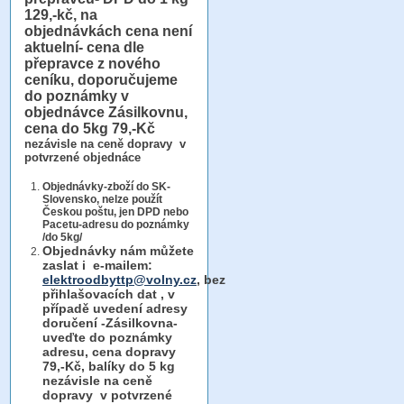
129,-kč, na
objednávkách cena není
aktuelní- cena dle
přepravce z nového
ceníku, doporučujeme
do poznámky v
objednávce Zásilkovnu,
cena do 5kg 79,-Kč
nezávisle na ceně dopravy v
potvrzené objednáce
Objednávky-zboží do SK-
Slovensko, nelze použít
Českou poštu, jen DPD nebo
Pacetu-adresu do poznámky
/do 5kg/
Objednávky
nám můžete
zaslat i e-mailem:
elektroodbyttp@volny.cz
, bez
přihlašovacích dat ,
v
případě uvedení adresy
doručení -Zásilkovna-
uveďte do poznámky
adresu, cena dopravy
79,-Kč, balíky do 5 kg
nezávisle na ceně
dopravy v potvrzené