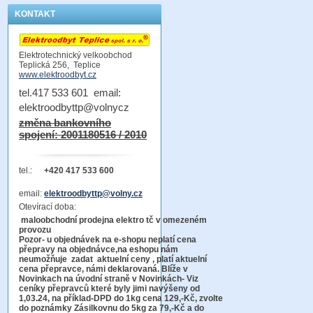
KONTAKT
Elektrotechnický velkoobchod
Teplická 256, Teplice
www.elektroodbyt.cz
tel.417 533 601 email:
elektroodbyttp@volnycz
změna bankovního
spojení: 2001180516 / 2010
tel.:
+420 417 533 600
email:
elektroodbyttp@volny.cz
Otevírací doba:
maloobchodní prodejna elektro tč v omezeném
provozu
Pozor-
u objednávek na e-shopu neplatí cena
přepravy na objednávce
,na eshopu nám
neumožňuje zadat aktuelní ceny , platí aktuelní
cena přepravce, námi deklarovaná. Blíže v
Novinkach na úvodní straně v Novinkách- Viz
ceníky přepravců které byly jimi navýšeny od
1,03.24, na příklad-DPD do 1kg cena 129,-Kč,
zvolte
do poznámky Zásilkovnu do 5kg
za 79,-Kč a do