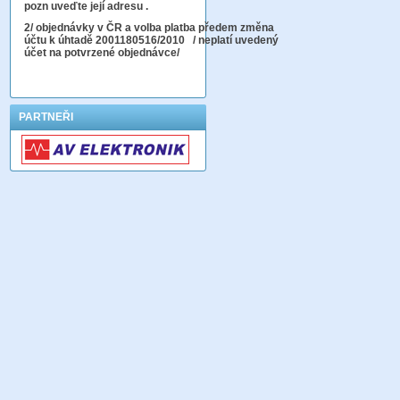
pozn uveďte její adresu .
2
/ objednávky v ČR a volba platba předem změna
účtu k úhtadě 2001180516/2010
/ neplatí uvedený
účet na potvrzené objednávce/
PARTNEŘI