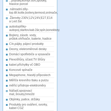
...pojistky,kompl.sort,spodky,
hlavice porcel
.náhradní.díly-
top.těl.kotle,boilery,termost,snímače,
.Žárovky 230V,12V,24V,E27,E14
a Led žár.
autodoplňky-
autopoj,startov.kab.žár,spín,konektory.
Bojlery, zásob. vody,
průtok.ohřívače, baterie, hadice
Cín,pájky, pájecí produkty
Deony, elekroměrové desky
Domácí spotřebiče a vysavače
Flexošňůry, účast.TV šňůry
kabel.příchytky vč OBO
Koncové spínače
Megaphone, hlasitý příposlech
Měřiče krevního tlaku a pulzu
měřící přístroje-elektroměry
Nářadí,spojovací
mat,.šrouby,hmožd
Objímky, patice, držáky
Produkty pro sváření, svorky,
kabel CGZ