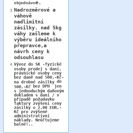
e.
objednávc
Nadrozměrové a
váhově
nadlimitní
zásilky.
nad 5kg
váhy
zašleme k
výběru ideálního
přepravce,a
návrh ceny k
odsouhlasu
Vývoz do SK -fyzické
osoby prodej s daní,
právnické osoby ceny
bez daně nad 500,-Kč-
do
na drobné zásilky
bez DPH jen
500,-Kč
s jednoduchým daňovým
dokladem s daní / v
případě požadavku
faktury zvýšení ceny
zásilky o 2,00 EUR,-
Kč pro zvýšené
administrativní
náklady. Neúčtujeme
balné!..