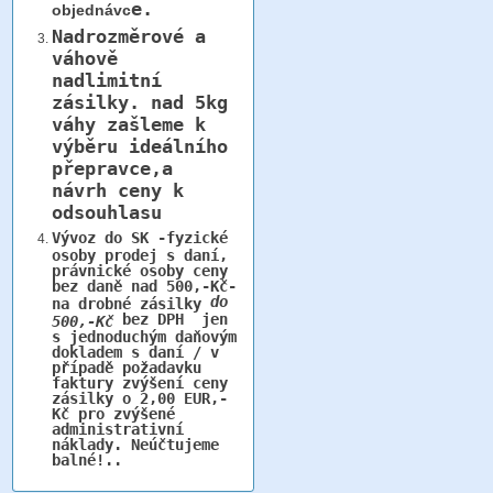
e.
objednávc
Nadrozměrové a
váhově
nadlimitní
zásilky.
nad 5kg
váhy
zašleme k
výběru ideálního
přepravce,a
návrh ceny k
odsouhlasu
Vývoz do SK -fyzické
osoby prodej s daní,
právnické osoby ceny
bez daně nad 500,-Kč-
do
na drobné zásilky
bez DPH jen
500,-Kč
s jednoduchým daňovým
dokladem s daní / v
případě požadavku
faktury zvýšení ceny
zásilky o 2,00 EUR,-
Kč pro zvýšené
administrativní
náklady. Neúčtujeme
balné!..