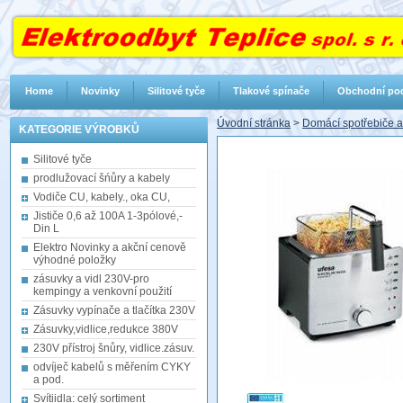
Home
Novinky
Silitové tyče
Tlakové spínače
Obchodní po
Úvodní stránka
>
Domácí spotřebiče 
KATEGORIE VÝROBKŮ
Silitové tyče
prodlužovací šńůry a kabely
Vodiče CU, kabely., oka CU,
Jističe 0,6 až 100A 1-3pólové,-
Din L
Elektro Novinky a akční cenově
výhodné položky
zásuvky a vidl 230V-pro
kempingy a venkovní použití
Zásuvky vypínače a tlačítka 230V
Zásuvky,vidlice,redukce 380V
230V přístroj šnůry, vidlice.zásuv.
odvíječ kabelů s měřením CYKY
a pod.
Svítiidla: celý sortiment