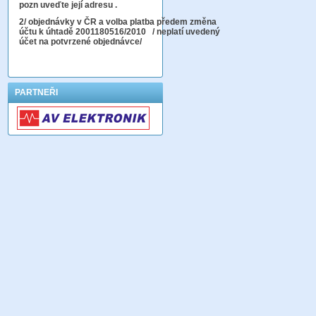
pozn uveďte její adresu .
2
/ objednávky v ČR a volba platba předem změna
účtu k úhtadě 2001180516/2010
/ neplatí uvedený
účet na potvrzené objednávce/
PARTNEŘI