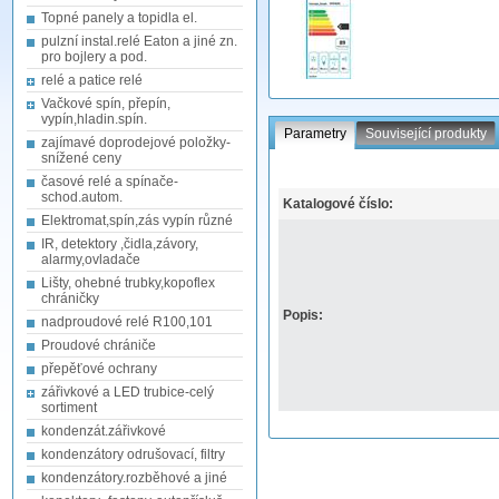
Topné panely a topidla el.
pulzní instal.relé Eaton a jiné zn.
pro bojlery a pod.
relé a patice relé
Vačkové spín, přepín,
vypín,hladin.spín.
Parametry
Související produkty
zajímavé doprodejové položky-
snížené ceny
časové relé a spínače-
schod.autom.
Katalogové číslo:
Elektromat,spín,zás vypín různé
IR, detektory ,čidla,závory,
alarmy,ovladače
Lišty, ohebné trubky,kopoflex
chráničky
Popis:
nadproudové relé R100,101
Proudové chrániče
přepěťové ochrany
zářivkové a LED trubice-celý
sortiment
kondenzát.zářivkové
kondenzátory odrušovací, filtry
kondenzátory.rozběhové a jiné