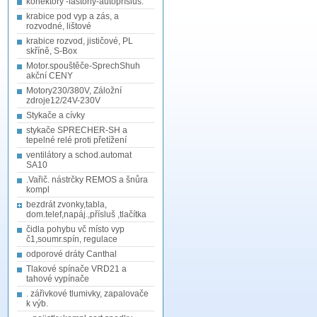
konektory -fastony-autopřísluš.
krabice pod vyp a zás, a
rozvodné, lištové
krabice rozvod, jističové, PL
skříně, S-Box
Motor.spouštěče-SprechShuh
akční CENY
Motory230/380V, Záložní
zdroje12/24V-230V
Stykače a cívky
stykače SPRECHER-SH a
tepelné relé proti přetížení
ventilátory a schod.automat
SA10
.Vařič. nástrčky REMOS a šnůra
kompl
bezdrát zvonky,tabla,
dom.telef,napáj.,přísluš ,tlačítka
čidla pohybu vč místo vyp
č1,soumr.spín, regulace
odporové dráty Canthal
Tlakové spínače VRD21 a
tahové vypínače
. zářivkové tlumivky, zapalovače
k výb.