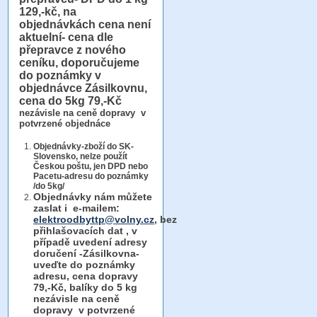
129,-kč, na
objednávkách cena není
aktuelní- cena dle
přepravce z nového
ceníku, doporučujeme
do poznámky v
objednávce Zásilkovnu,
cena do 5kg 79,-Kč
nezávisle na ceně dopravy v
potvrzené objednáce
Objednávky-zboží do SK-
Slovensko, nelze použít
Českou poštu, jen DPD nebo
Pacetu-adresu do poznámky
/do 5kg/
Objednávky
nám můžete
zaslat i e-mailem:
elektroodbyttp@volny.cz
, bez
přihlašovacích dat ,
v
případě uvedení adresy
doručení -Zásilkovna-
uveďte do poznámky
adresu, cena dopravy
79,-Kč, balíky do 5 kg
nezávisle na ceně
dopravy v potvrzené