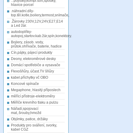
...pojistky,kompl.sort,spodky,
hlavice porcel
.náhradní.díly-
top.těl.kotle,boilery,termost,snímače,
.Žárovky 230V,12V,24V,E27,E14
a Led žár.
autodoplňky-
autopoj,startov.kab.žár,spín,konektory.
Bojlery, zásob. vody,
průtok.ohřívače, baterie, hadice
Cín,pájky, pájecí produkty
Deony, elekroměrové desky
Domácí spotřebiče a vysavače
Flexošňůry, účast.TV šňůry
kabel.příchytky vč OBO
Koncové spínače
Megaphone, hlasitý příposlech
měřící přístroje-elektroměry
Měřiče krevního tlaku a pulzu
Nářadí,spojovací
mat,.šrouby,hmožd
Objímky, patice, držáky
Produkty pro sváření, svorky,
kabel CGZ