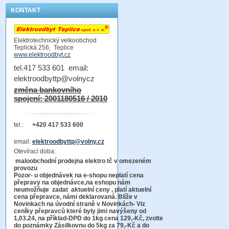
KONTAKT
Elektrotechnický velkoobchod
Teplická 256, Teplice
www.elektroodbyt.cz
tel.417 533 601 email:
elektroodbyttp@volnycz
změna bankovního
spojení: 2001180516 / 2010
tel.:
+420 417 533 600
email:
elektroodbyttp@volny.cz
Otevírací doba:
maloobchodní prodejna elektro tč v omezeném
provozu
Pozor-
u objednávek na e-shopu neplatí cena
přepravy na objednávce
,na eshopu nám
neumožňuje zadat aktuelní ceny , platí aktuelní
cena přepravce, námi deklarovaná. Blíže v
Novinkach na úvodní straně v Novinkách- Viz
ceníky přepravců které byly jimi navýšeny od
1,03.24, na příklad-DPD do 1kg cena 129,-Kč,
zvolte
do poznámky Zásilkovnu do 5kg
za 79,-Kč a do