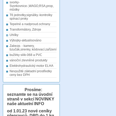
svorky-
Svorkovnice-,WAGO,RSA,prop,
můstky
T6 jednotky,signálky.-kontrolky
spínací prvky
Tepelné a nadproud.ochrany
Transformátory, Zdroje
Uhlíky
Výbojky-aktualisováno
Zabezp. - kamery,
bzučák,sirenky, kódovací.zařízení
bužírky silik-068 a PVC
vánoční zlevněné produkty
Elektrohydraulický motor ELHA
Nevyužité základní prostředky
ceny bez DPH
Prosíme:
seznamte se na úvodní
straně v sekcí NOVINKY
naše aktuelní INFO
od 1.01.23
nové ceníky
přepravců- DPD do 1 kg