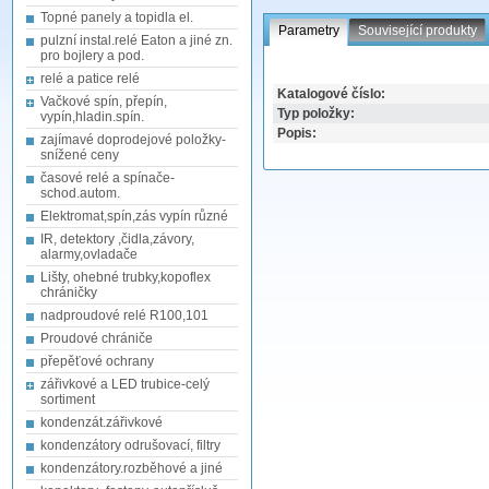
Topné panely a topidla el.
Parametry
Související produkty
pulzní instal.relé Eaton a jiné zn.
pro bojlery a pod.
relé a patice relé
Katalogové číslo:
Vačkové spín, přepín,
Typ položky:
vypín,hladin.spín.
Popis:
zajímavé doprodejové položky-
snížené ceny
časové relé a spínače-
schod.autom.
Elektromat,spín,zás vypín různé
IR, detektory ,čidla,závory,
alarmy,ovladače
Lišty, ohebné trubky,kopoflex
chráničky
nadproudové relé R100,101
Proudové chrániče
přepěťové ochrany
zářivkové a LED trubice-celý
sortiment
kondenzát.zářivkové
kondenzátory odrušovací, filtry
kondenzátory.rozběhové a jiné