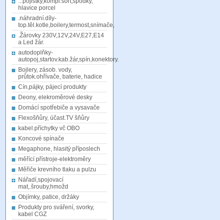
...pojistky,kompl.sort,spodky,
hlavice porcel
.náhradní.díly-
top.těl.kotle,boilery,termost,snímače,
.Žárovky 230V,12V,24V,E27,E14
a Led žár.
autodoplňky-
autopoj,startov.kab.žár,spín,konektory.
Bojlery, zásob. vody,
průtok.ohřívače, baterie, hadice
Cín,pájky, pájecí produkty
Deony, elekroměrové desky
Domácí spotřebiče a vysavače
Flexošňůry, účast.TV šňůry
kabel.příchytky vč OBO
Koncové spínače
Megaphone, hlasitý příposlech
měřící přístroje-elektroměry
Měřiče krevního tlaku a pulzu
Nářadí,spojovací
mat,.šrouby,hmožd
Objímky, patice, držáky
Produkty pro sváření, svorky,
kabel CGZ