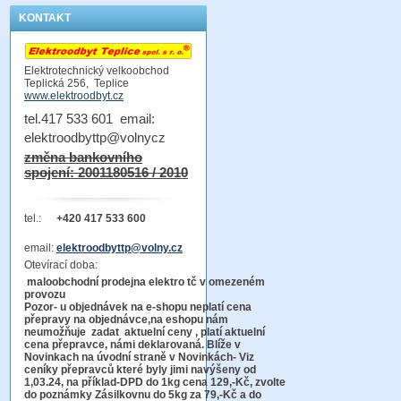
KONTAKT
Elektrotechnický velkoobchod
Teplická 256, Teplice
www.elektroodbyt.cz
tel.417 533 601 email:
elektroodbyttp@volnycz
změna bankovního
spojení: 2001180516 / 2010
tel.:
+420 417 533 600
email:
elektroodbyttp@volny.cz
Otevírací doba:
maloobchodní prodejna elektro tč v omezeném
provozu
Pozor-
u objednávek na e-shopu neplatí cena
přepravy na objednávce
,na eshopu nám
neumožňuje zadat aktuelní ceny , platí aktuelní
cena přepravce, námi deklarovaná. Blíže v
Novinkach na úvodní straně v Novinkách- Viz
ceníky přepravců které byly jimi navýšeny od
1,03.24, na příklad-DPD do 1kg cena 129,-Kč,
zvolte
do poznámky Zásilkovnu do 5kg
za 79,-Kč a do