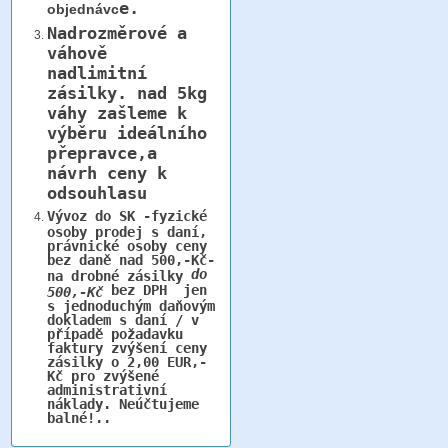
e.
objednávc
Nadrozměrové a
váhově
nadlimitní
zásilky.
nad 5kg
váhy
zašleme k
výběru ideálního
přepravce,a
návrh ceny k
odsouhlasu
Vývoz do SK -fyzické
osoby prodej s daní,
právnické osoby ceny
bez daně nad 500,-Kč-
do
na drobné zásilky
bez DPH jen
500,-Kč
s jednoduchým daňovým
dokladem s daní / v
případě požadavku
faktury zvýšení ceny
zásilky o 2,00 EUR,-
Kč pro zvýšené
administrativní
náklady. Neúčtujeme
balné!..