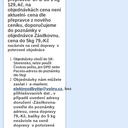
129,-kč, na
objednávkách cena není
aktuelní- cena dle
přepravce z nového
ceníku, doporučujeme
do poznámky v
objednávce Zásilkovnu,
cena do 5kg 79,-Kč
nezávisle na ceně dopravy v
potvrzené objednáce
Objednávky-zboží do SK-
Slovensko, nelze použít
Českou poštu, jen DPD nebo
Pacetu-adresu do poznámky
/do 5kg/
Objednávky
nám můžete
zaslat i e-mailem:
elektroodbyttp@volny.cz
, bez
přihlašovacích dat ,
v
případě uvedení adresy
doručení -Zásilkovna-
uveďte do poznámky
adresu, cena dopravy
79,-Kč, balíky do 5 kg
nezávisle na ceně
dopravy v potvrzené