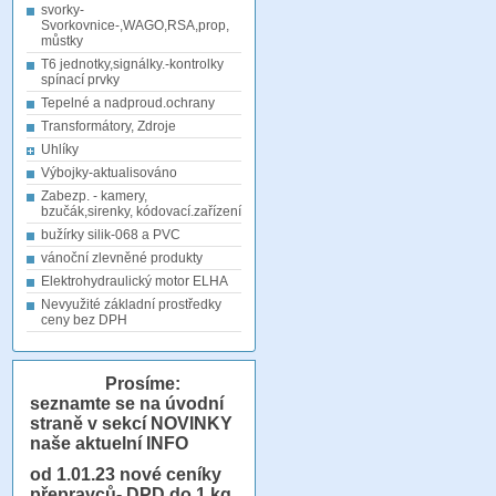
svorky-
Svorkovnice-,WAGO,RSA,prop,
můstky
T6 jednotky,signálky.-kontrolky
spínací prvky
Tepelné a nadproud.ochrany
Transformátory, Zdroje
Uhlíky
Výbojky-aktualisováno
Zabezp. - kamery,
bzučák,sirenky, kódovací.zařízení
bužírky silik-068 a PVC
vánoční zlevněné produkty
Elektrohydraulický motor ELHA
Nevyužité základní prostředky
ceny bez DPH
Prosíme:
seznamte se na úvodní
straně v sekcí NOVINKY
naše aktuelní INFO
od 1.01.23
nové ceníky
přepravců- DPD do 1 kg