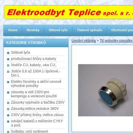
Home
Novinky
Silitové tyče
Tlakové spínače
Obchodní po
Úvodní stránka
>
T6 jednotky,signálky.
KATEGORIE VÝROBKŮ
Silitové tyče
prodlužovací šńůry a kabely
Vodiče CU, kabely., oka CU,
Jističe 0,6 až 100A 1-3pólové,-
Din L
Elektro Novinky a akční cenově
výhodné položky
zásuvky a vidl 230V-pro
kempingy a venkovní použití
Zásuvky vypínače a tlačítka 230V
Zásuvky,vidlice,redukce 380V
230V přístroj šnůry, vidlice.zásuv.
odvíječ kabelů s měřením CYKY
a pod.
Svítiidla: celý sortiment