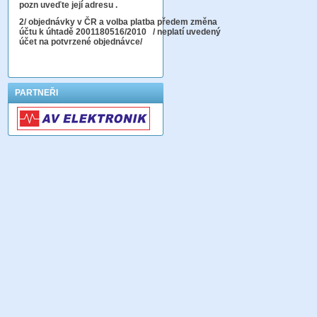
pozn uveďte její adresu .
2
/ objednávky v ČR a volba platba předem změna
účtu k úhtadě 2001180516/2010
/ neplatí uvedený
účet na potvrzené objednávce/
PARTNEŘI