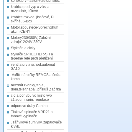
konektory -fastony-autopřísluš.
krabice pod vyp a zás, a
rozvodné, lištové
krabice rozvod, jističové, PL
skříně, S-Box
Motor.spouštěče-SprechShuh
akční CENY
Motory230/380V, Záložní
zdroje12/24V-230V
Stykače a cívky
stykače SPRECHER-SH a
tepelné relé proti přetížení
ventilátory a schod.automat
SA10
.Vařič. nástrčky REMOS a šnůra
kompl
bezdrát zvonky,tabla,
dom.telef,napáj.,přísluš ,tlačítka
čidla pohybu vč místo vyp
č1,soumr.spín, regulace
odporové dráty Canthal
Tlakové spínače VRD21 a
tahové vypínače
. zářivkové tlumivky, zapalovače
k výb.