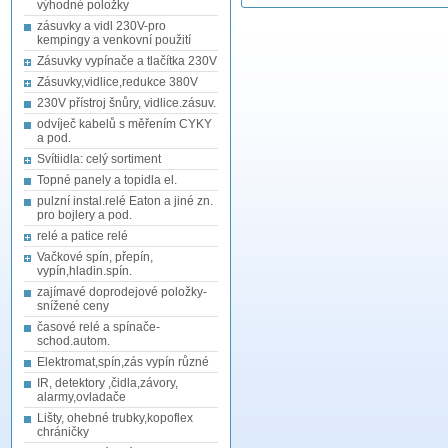
výhodné položky
zásuvky a vidl 230V-pro
kempingy a venkovní použití
Zásuvky vypínače a tlačítka 230V
Zásuvky,vidlice,redukce 380V
230V přístroj šnůry, vidlice.zásuv.
odvíječ kabelů s měřením CYKY
a pod.
Svítiidla: celý sortiment
Topné panely a topidla el.
pulzní instal.relé Eaton a jiné zn.
pro bojlery a pod.
relé a patice relé
Vačkové spín, přepín,
vypín,hladin.spín.
zajímavé doprodejové položky-
snížené ceny
časové relé a spínače-
schod.autom.
Elektromat,spín,zás vypín různé
IR, detektory ,čidla,závory,
alarmy,ovladače
Lišty, ohebné trubky,kopoflex
chráničky