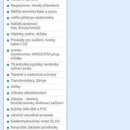
Megaphone, hlasitý příposlech
Měřiče krevního tlaku a pulzu
měřící přístroje-elektroměry
Nářadí,spojovací
mat,.šrouby,hmožd
Objímky, patice, držáky
Produkty pro sváření, svorky,
kabel CGZ
svorky-
Svorkovnice-,WAGO,RSA,prop,
můstky
T6 jednotky,signálky.-kontrolky
spínací prvky
Tepelné a nadproud.ochrany
Transformátory, Zdroje
Uhlíky
Výbojky-aktualisováno
Zabezp. - kamery,
bzučák,sirenky, kódovací.zařízení
bužírky silik-068 a PVC
vánoční zlevněné produkty
Elektrohydraulický motor ELHA
Nevyužité základní prostředky