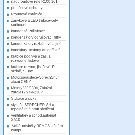
nadproudové relé R100,101
přepěťové ochrany
Proudové chrániče
zářivkové a LED trubice-celý
sortiment
kondenzát.zářivkové
kondenzátory odrušovací, filtry
kondenzátory.rozběhové a jiné
konektory -fastony-autopřísluš.
krabice pod vyp a zás, a
rozvodné, lištové
krabice rozvod, jističové, PL
skříně, S-Box
Motor.spouštěče-SprechShuh
akční CENY
Motory230/380V, Záložní
zdroje12/24V-230V
Stykače a cívky
stykače SPRECHER-SH a
tepelné relé proti přetížení
ventilátory a schod.automat
SA10
.Vařič. nástrčky REMOS a šnůra
kompl