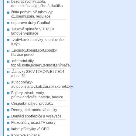
bezdrát zvonky,tabla,
dom.telef,napáj.,přísluš ,tlačítka
čidla pohybu vč místo vyp
č1,soumr.spín, regulace
odporové dráty Canthal
Tlakové spínače VRD21 a
tahové vypínače
. zářivkové tlumivky, zapalovače
k výb.
...pojistky,kompl.sort,spodky,
hlavice porcel
.náhradní.díly-
top.těl.kotle,boilery,termost,snímače,
.Žárovky 230V,12V,24V,E27,E14
a Led žár.
autodoplňky-
autopoj,startov.kab.žár,spín,konektory.
Bojlery, zásob. vody,
průtok.ohřívače, baterie, hadice
Cín,pájky, pájecí produkty
Deony, elekroměrové desky
Domácí spotřebiče a vysavače
Flexošňůry, účast.TV šňůry
kabel.příchytky vč OBO
Koncové spínače