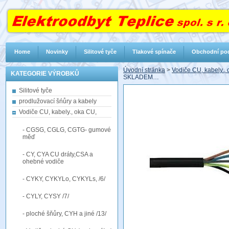
Home
Novinky
Silitové tyče
Tlakové spínače
Obchodní po
Úvodní stránka
>
Vodiče CU, kabely.,
KATEGORIE VÝROBKŮ
SKLADEM…
Silitové tyče
prodlužovací šńůry a kabely
Vodiče CU, kabely., oka CU,
- CGSG, CGLG, CGTG- gumové
měď
- CY, CYA CU dráty,CSA a
ohebné vodiče
- CYKY, CYKYLo, CYKYLs, /6/
- CYLY, CYSY /7/
- ploché šňůry, CYH a jiné /13/