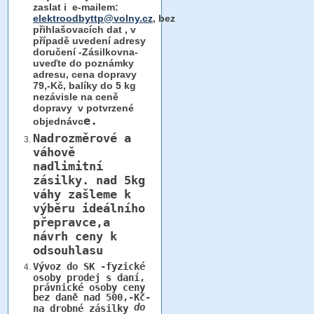
zaslat i e-mailem:
elektroodbyttp@volny.cz
, bez
přihlašovacích dat ,
v
případě uvedení adresy
doručení -Zásilkovna-
uveďte do poznámky
adresu, cena dopravy
79,-Kč, balíky do 5 kg
nezávisle na ceně
dopravy v potvrzené
e.
objednávc
Nadrozměrové a
váhově
nadlimitní
zásilky.
nad 5kg
váhy
zašleme k
výběru ideálního
přepravce,a
návrh ceny k
odsouhlasu
Vývoz do SK -fyzické
osoby prodej s daní,
právnické osoby ceny
bez daně nad 500,-Kč-
do
na drobné zásilky