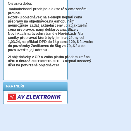
Otevírací doba:
maloobchodní prodejna elektro tč v omezeném
provozu
Pozor-
u objednávek na e-shopu neplatí cena
přepravy na objednávce
,na eshopu nám
neumožňuje zadat aktuelní ceny , platí aktuelní
cena přepravce, námi deklarovaná. Blíže v
Novinkach na úvodní straně v Novinkách- Viz
ceníky přepravců které byly jimi navýšeny od
1,03.24, na příklad-DPD do 1kg cena 129,-Kč,
zvolte
do poznámky Zásilkovnu do 5kg
za 79,-Kč a do
pozn uveďte její adresu .
2
/ objednávky v ČR a volba platba předem změna
účtu k úhtadě 2001180516/2010
/ neplatí uvedený
účet na potvrzené objednávce/
PARTNEŘI