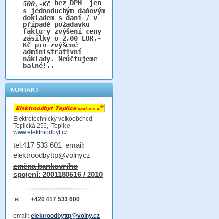
bez DPH jen
500,-Kč
s jednoduchým daňovým
dokladem s daní / v
případě požadavku
faktury zvýšení ceny
zásilky o 2,00 EUR,-
Kč pro zvýšené
administrativní
náklady. Neúčtujeme
balné!..
KONTAKT
Elektrotechnický velkoobchod
Teplická 256, Teplice
www.elektroodbyt.cz
tel.417 533 601 email:
elektroodbyttp@volnycz
změna bankovního
spojení: 2001180516 / 2010
tel.:
+420 417 533 600
email:
elektroodbyttp@volny.cz