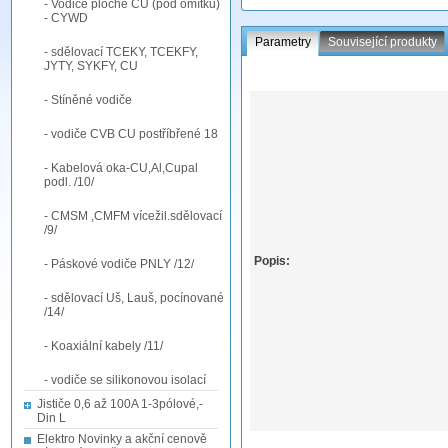
- Vodiče ploché CU (pod omítku)
- CYWD
Parametry
Související produkty
- sdělovací TCEKY, TCEKFY,
JYTY, SYKFY, CU
- Stíněné vodiče
- vodiče CVB CU postříbřené 18
- Kabelová oka-CU,Al,Cupal
podl. /10/
- CMSM ,CMFM vícežil.sdělovací
/9/
Popis:
- Páskové vodiče PNLY /12/
- sdělovací Uš, Lauš, pocínované
/14/
- Koaxiální kabely /11/
- vodiče se silikonovou isolací
Jističe 0,6 až 100A 1-3pólové,-
Din L
Elektro Novinky a akční cenově