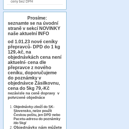
ceny bez DPH
Prosíme:
seznamte se na úvodní
straně v sekcí NOVINKY
naše aktuelní INFO
od 1.01.23
nové ceníky
přepravců- DPD do 1 kg
129,-kč, na
objednávkách cena není
aktuelní- cena dle
přepravce z nového
ceníku, doporučujeme
do poznámky v
objednávce Zásilkovnu,
cena do 5kg 79,-Kč
nezávisle na ceně dopravy v
potvrzené objednáce
Objednávky-zboží do SK-
Slovensko, nelze použít
Českou poštu, jen DPD nebo
Pacetu-adresu do poznámky
/do 5kg/
Objednávky
nám můžete