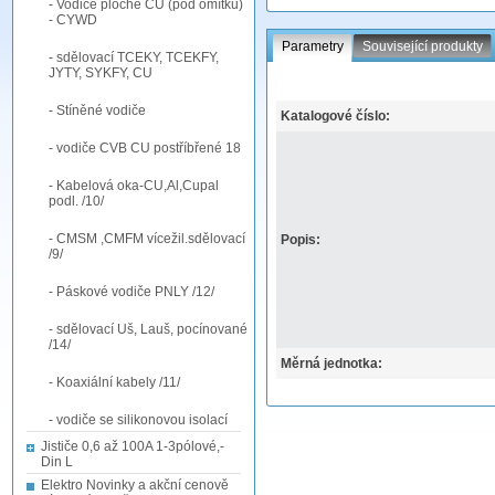
- Vodiče ploché CU (pod omítku)
- CYWD
Parametry
Související produkty
- sdělovací TCEKY, TCEKFY,
JYTY, SYKFY, CU
- Stíněné vodiče
Katalogové číslo:
- vodiče CVB CU postříbřené 18
- Kabelová oka-CU,Al,Cupal
podl. /10/
- CMSM ,CMFM vícežil.sdělovací
Popis:
/9/
- Páskové vodiče PNLY /12/
- sdělovací Uš, Lauš, pocínované
/14/
Měrná jednotka:
- Koaxiální kabely /11/
- vodiče se silikonovou isolací
Jističe 0,6 až 100A 1-3pólové,-
Din L
Elektro Novinky a akční cenově