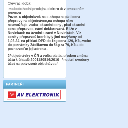
Otevírací doba:
maloobchodní prodejna elektro tč v omezeném
provozu
Pozor-
u objednávek na e-shopu neplatí cena
přepravy na objednávce
,na eshopu nám
neumožňuje zadat aktuelní ceny , platí aktuelní
cena přepravce, námi deklarovaná. Blíže v
Novinkach na úvodní straně v Novinkách- Viz
ceníky přepravců které byly jimi navýšeny od
1,03.24, na příklad-DPD do 1kg cena 129,-Kč,
zvolte
do poznámky Zásilkovnu do 5kg
za 79,-Kč a do
pozn uveďte její adresu .
2
/ objednávky v ČR a volba platba předem změna
účtu k úhtadě 2001180516/2010
/ neplatí uvedený
účet na potvrzené objednávce/
PARTNEŘI