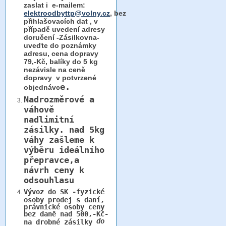
zaslat i e-mailem:
elektroodbyttp@volny.cz
, bez
přihlašovacích dat ,
v
případě uvedení adresy
doručení -Zásilkovna-
uveďte do poznámky
adresu, cena dopravy
79,-Kč, balíky do 5 kg
nezávisle na ceně
dopravy v potvrzené
e.
objednávc
Nadrozměrové a
váhově
nadlimitní
zásilky.
nad 5kg
váhy
zašleme k
výběru ideálního
přepravce,a
návrh ceny k
odsouhlasu
Vývoz do SK -fyzické
osoby prodej s daní,
právnické osoby ceny
bez daně nad 500,-Kč-
do
na drobné zásilky