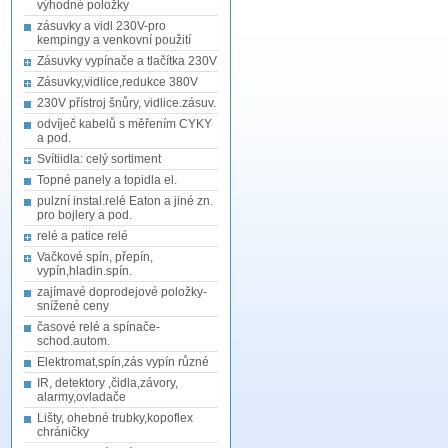
výhodné položky
zásuvky a vidl 230V-pro
kempingy a venkovní použití
Zásuvky vypínače a tlačítka 230V
Zásuvky,vidlice,redukce 380V
230V přístroj šnůry, vidlice.zásuv.
odvíječ kabelů s měřením CYKY
a pod.
Svítiidla: celý sortiment
Topné panely a topidla el.
pulzní instal.relé Eaton a jiné zn.
pro bojlery a pod.
relé a patice relé
Vačkové spín, přepín,
vypín,hladin.spín.
zajímavé doprodejové položky-
snížené ceny
časové relé a spínače-
schod.autom.
Elektromat,spín,zás vypín různé
IR, detektory ,čidla,závory,
alarmy,ovladače
Lišty, ohebné trubky,kopoflex
chráničky