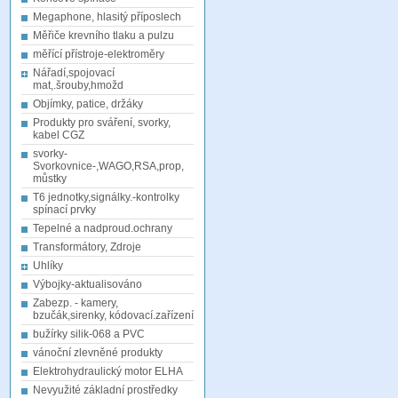
Megaphone, hlasitý příposlech
Měřiče krevního tlaku a pulzu
měřící přístroje-elektroměry
Nářadí,spojovací
mat,.šrouby,hmožd
Objímky, patice, držáky
Produkty pro sváření, svorky,
kabel CGZ
svorky-
Svorkovnice-,WAGO,RSA,prop,
můstky
T6 jednotky,signálky.-kontrolky
spínací prvky
Tepelné a nadproud.ochrany
Transformátory, Zdroje
Uhlíky
Výbojky-aktualisováno
Zabezp. - kamery,
bzučák,sirenky, kódovací.zařízení
bužírky silik-068 a PVC
vánoční zlevněné produkty
Elektrohydraulický motor ELHA
Nevyužité základní prostředky