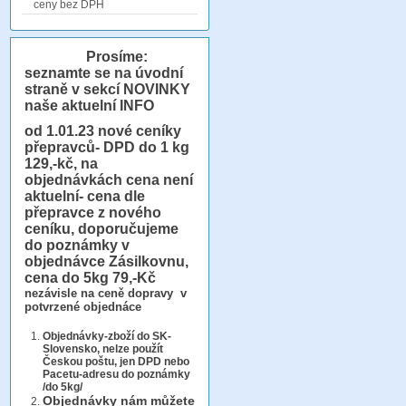
ceny bez DPH
Prosíme:
seznamte se na úvodní
straně v sekcí NOVINKY
naše aktuelní INFO
od 1.01.23
nové ceníky
přepravců- DPD do 1 kg
129,-kč, na
objednávkách cena není
aktuelní- cena dle
přepravce z nového
ceníku, doporučujeme
do poznámky v
objednávce Zásilkovnu,
cena do 5kg 79,-Kč
nezávisle na ceně dopravy v
potvrzené objednáce
Objednávky-zboží do SK-
Slovensko, nelze použít
Českou poštu, jen DPD nebo
Pacetu-adresu do poznámky
/do 5kg/
Objednávky
nám můžete