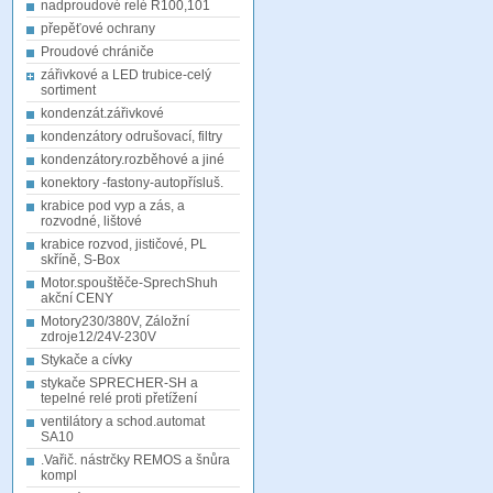
nadproudové relé R100,101
přepěťové ochrany
Proudové chrániče
zářivkové a LED trubice-celý
sortiment
kondenzát.zářivkové
kondenzátory odrušovací, filtry
kondenzátory.rozběhové a jiné
konektory -fastony-autopřísluš.
krabice pod vyp a zás, a
rozvodné, lištové
krabice rozvod, jističové, PL
skříně, S-Box
Motor.spouštěče-SprechShuh
akční CENY
Motory230/380V, Záložní
zdroje12/24V-230V
Stykače a cívky
stykače SPRECHER-SH a
tepelné relé proti přetížení
ventilátory a schod.automat
SA10
.Vařič. nástrčky REMOS a šnůra
kompl