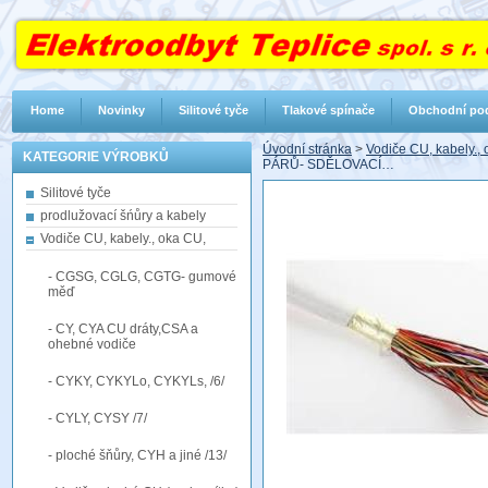
Home
Novinky
Silitové tyče
Tlakové spínače
Obchodní po
Úvodní stránka
>
Vodiče CU, kabely.,
KATEGORIE VÝROBKŮ
PÁRŮ- SDĚLOVACÍ…
Silitové tyče
prodlužovací šńůry a kabely
Vodiče CU, kabely., oka CU,
- CGSG, CGLG, CGTG- gumové
měď
- CY, CYA CU dráty,CSA a
ohebné vodiče
- CYKY, CYKYLo, CYKYLs, /6/
- CYLY, CYSY /7/
- ploché šňůry, CYH a jiné /13/