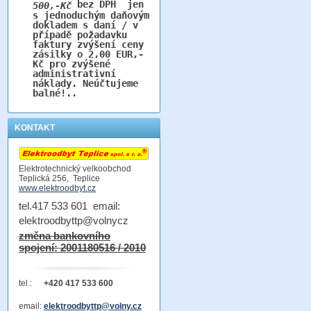
bez DPH jen
500,-Kč
s jednoduchým daňovým
dokladem s daní / v
případě požadavku
faktury zvýšení ceny
zásilky o 2,00 EUR,-
Kč pro zvýšené
administrativní
náklady. Neúčtujeme
balné!..
KONTAKT
Elektrotechnický velkoobchod
Teplická 256, Teplice
www.elektroodbyt.cz
tel.417 533 601 email:
elektroodbyttp@volnycz
změna bankovního
spojení: 2001180516 / 2010
tel.:
+420 417 533 600
email:
elektroodbyttp@volny.cz