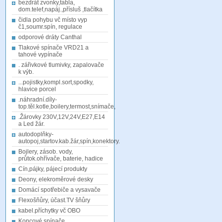
bezdrát zvonky,tabla,
dom.telef,napáj.,přísluš ,tlačítka
čidla pohybu vč místo vyp
č1,soumr.spín, regulace
odporové dráty Canthal
Tlakové spínače VRD21 a
tahové vypínače
. zářivkové tlumivky, zapalovače
k výb.
...pojistky,kompl.sort,spodky,
hlavice porcel
.náhradní.díly-
top.těl.kotle,boilery,termost,snímače,
.Žárovky 230V,12V,24V,E27,E14
a Led žár.
autodoplňky-
autopoj,startov.kab.žár,spín,konektory.
Bojlery, zásob. vody,
průtok.ohřívače, baterie, hadice
Cín,pájky, pájecí produkty
Deony, elekroměrové desky
Domácí spotřebiče a vysavače
Flexošňůry, účast.TV šňůry
kabel.příchytky vč OBO
Koncové spínače