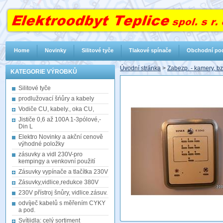
Home
Novinky
Silitové tyče
Tlakové spínače
Obchodní po
Úvodní stránka
>
Zabezp. - kamery, bz
KATEGORIE VÝROBKŮ
Silitové tyče
prodlužovací šńůry a kabely
Vodiče CU, kabely., oka CU,
Jističe 0,6 až 100A 1-3pólové,-
Din L
Elektro Novinky a akční cenově
výhodné položky
zásuvky a vidl 230V-pro
kempingy a venkovní použití
Zásuvky vypínače a tlačítka 230V
Zásuvky,vidlice,redukce 380V
230V přístroj šnůry, vidlice.zásuv.
odvíječ kabelů s měřením CYKY
a pod.
Svítiidla: celý sortiment