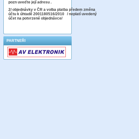
pozn uveďte její adresu .
2
/ objednávky v ČR a volba platba předem změna
účtu k úhtadě 2001180516/2010
/ neplatí uvedený
účet na potvrzené objednávce/
PARTNEŘI