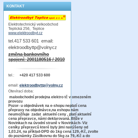
KONTAKT
Elektrotechnický velkoobchod
Teplická 256, Teplice
www.elektroodbyt.cz
tel.417 533 601 email:
elektroodbyttp@volnycz
změna bankovního
spojení: 2001180516 / 2010
tel.:
+420 417 533 600
email:
elektroodbyttp@volny.cz
Otevírací doba:
maloobchodní prodejna elektro tč v omezeném
provozu
Pozor-
u objednávek na e-shopu neplatí cena
přepravy na objednávce
,na eshopu nám
neumožňuje zadat aktuelní ceny , platí aktuelní
cena přepravce, námi deklarovaná. Blíže v
Novinkach na úvodní straně v Novinkách- Viz
ceníky přepravců které byly jimi navýšeny od
1,03.24, na příklad-DPD do 1kg cena 129,-Kč,
zvolte
do poznámky Zásilkovnu do 5kg
za 79,-Kč a do