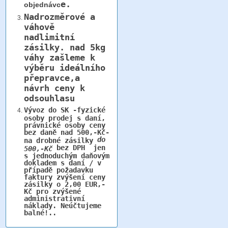
e.
objednávc
Nadrozměrové a
váhově
nadlimitní
zásilky.
nad 5kg
váhy
zašleme k
výběru ideálního
přepravce,a
návrh ceny k
odsouhlasu
Vývoz do SK -fyzické
osoby prodej s daní,
právnické osoby ceny
bez daně nad 500,-Kč-
do
na drobné zásilky
bez DPH jen
500,-Kč
s jednoduchým daňovým
dokladem s daní / v
případě požadavku
faktury zvýšení ceny
zásilky o 2,00 EUR,-
Kč pro zvýšené
administrativní
náklady. Neúčtujeme
balné!..