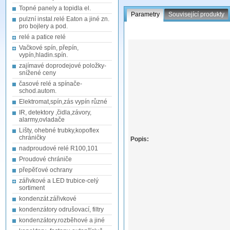
Topné panely a topidla el.
Parametry
Související produkty
pulzní instal.relé Eaton a jiné zn.
pro bojlery a pod.
relé a patice relé
Vačkové spín, přepín,
vypín,hladin.spín.
zajímavé doprodejové položky-
snížené ceny
časové relé a spínače-
schod.autom.
Elektromat,spín,zás vypín různé
IR, detektory ,čidla,závory,
alarmy,ovladače
Lišty, ohebné trubky,kopoflex
chráničky
Popis:
nadproudové relé R100,101
Proudové chrániče
přepěťové ochrany
zářivkové a LED trubice-celý
sortiment
kondenzát.zářivkové
kondenzátory odrušovací, filtry
kondenzátory.rozběhové a jiné