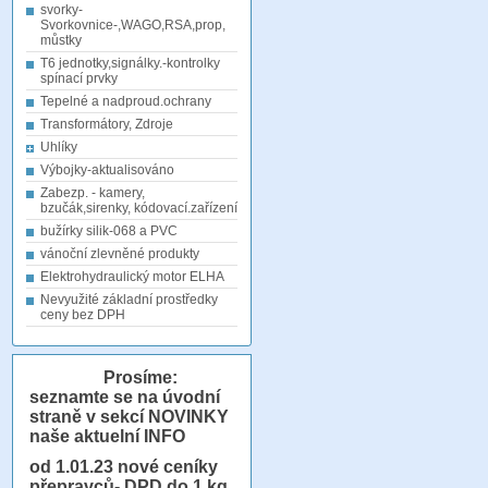
svorky-
Svorkovnice-,WAGO,RSA,prop,
můstky
T6 jednotky,signálky.-kontrolky
spínací prvky
Tepelné a nadproud.ochrany
Transformátory, Zdroje
Uhlíky
Výbojky-aktualisováno
Zabezp. - kamery,
bzučák,sirenky, kódovací.zařízení
bužírky silik-068 a PVC
vánoční zlevněné produkty
Elektrohydraulický motor ELHA
Nevyužité základní prostředky
ceny bez DPH
Prosíme:
seznamte se na úvodní
straně v sekcí NOVINKY
naše aktuelní INFO
od 1.01.23
nové ceníky
přepravců- DPD do 1 kg