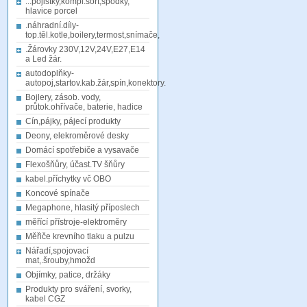
...pojistky,kompl.sort,spodky,
hlavice porcel
.náhradní.díly-
top.těl.kotle,boilery,termost,snímače,
.Žárovky 230V,12V,24V,E27,E14
a Led žár.
autodoplňky-
autopoj,startov.kab.žár,spín,konektory.
Bojlery, zásob. vody,
průtok.ohřívače, baterie, hadice
Cín,pájky, pájecí produkty
Deony, elekroměrové desky
Domácí spotřebiče a vysavače
Flexošňůry, účast.TV šňůry
kabel.příchytky vč OBO
Koncové spínače
Megaphone, hlasitý příposlech
měřící přístroje-elektroměry
Měřiče krevního tlaku a pulzu
Nářadí,spojovací
mat,.šrouby,hmožd
Objímky, patice, držáky
Produkty pro sváření, svorky,
kabel CGZ