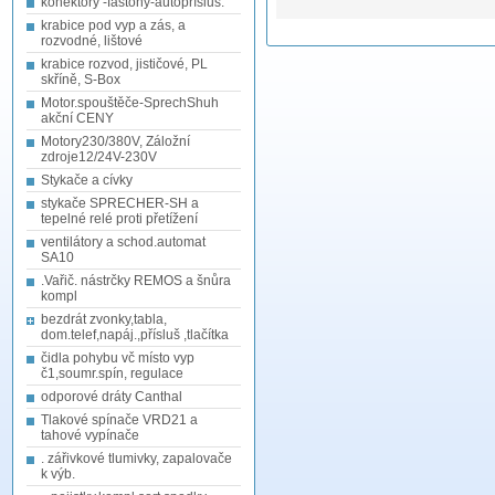
konektory -fastony-autopřísluš.
krabice pod vyp a zás, a
rozvodné, lištové
krabice rozvod, jističové, PL
skříně, S-Box
Motor.spouštěče-SprechShuh
akční CENY
Motory230/380V, Záložní
zdroje12/24V-230V
Stykače a cívky
stykače SPRECHER-SH a
tepelné relé proti přetížení
ventilátory a schod.automat
SA10
.Vařič. nástrčky REMOS a šnůra
kompl
bezdrát zvonky,tabla,
dom.telef,napáj.,přísluš ,tlačítka
čidla pohybu vč místo vyp
č1,soumr.spín, regulace
odporové dráty Canthal
Tlakové spínače VRD21 a
tahové vypínače
. zářivkové tlumivky, zapalovače
k výb.