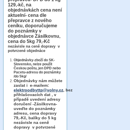
129,-kč, na
objednávkách cena není
aktuelní- cena dle
přepravce z nového
ceníku, doporučujeme
do poznámky v
objednávce Zásilkovnu,
cena do 5kg 79,-Kč
nezávisle na ceně dopravy v
potvrzené objednáce
Objednávky-zboží do SK-
Slovensko, nelze použít
Českou poštu, jen DPD nebo
Pacetu-adresu do poznámky
/do 5kg/
Objednávky
nám můžete
zaslat i e-mailem:
elektroodbyttp@volny.cz
, bez
přihlašovacích dat ,
v
případě uvedení adresy
doručení -Zásilkovna-
uveďte do poznámky
adresu, cena dopravy
79,-Kč, balíky do 5 kg
nezávisle na ceně
dopravy v potvrzené