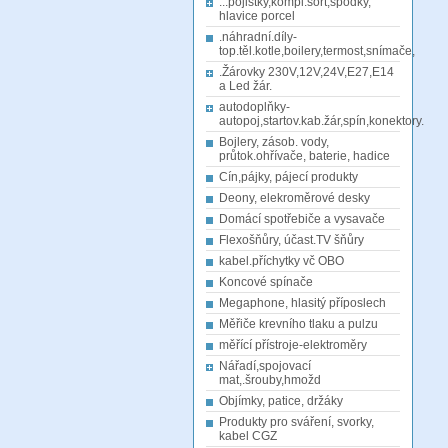
...pojistky,kompl.sort,spodky,
hlavice porcel
.náhradní.díly-
top.těl.kotle,boilery,termost,snímače,
.Žárovky 230V,12V,24V,E27,E14
a Led žár.
autodoplňky-
autopoj,startov.kab.žár,spín,konektory.
Bojlery, zásob. vody,
průtok.ohřívače, baterie, hadice
Cín,pájky, pájecí produkty
Deony, elekroměrové desky
Domácí spotřebiče a vysavače
Flexošňůry, účast.TV šňůry
kabel.příchytky vč OBO
Koncové spínače
Megaphone, hlasitý příposlech
Měřiče krevního tlaku a pulzu
měřící přístroje-elektroměry
Nářadí,spojovací
mat,.šrouby,hmožd
Objímky, patice, držáky
Produkty pro sváření, svorky,
kabel CGZ