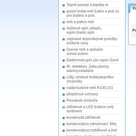
Topné panely a topidla el.
P
pulzní instal.relé Eaton a jiné zn.
pro bojlery a pod.
relé a patice relé
Vačkové spín, přepín,
Po
vypín,hladin.spín.
zajímavé doprodejové položky-
snížené ceny
časové relé a spínače-
schod.autom.
Elektromat,spín,zás vypín různé
IR, detektory ,čidla,závory,
alarmy,ovladače
Lišty, ohebné trubky,kopoflex
chráničky
nadproudové relé R100,101
přepěťové ochrany
Proudové chrániče
zářivkové a LED trubice-celý
sortiment
kondenzát.zářivkové
kondenzátory odrušovací, filtry
kondenzátory.rozběhové a jiné