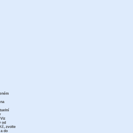
zeném
zu
ena
tuelní
v
 Viz
y od
Kč,
zvolte
 a do