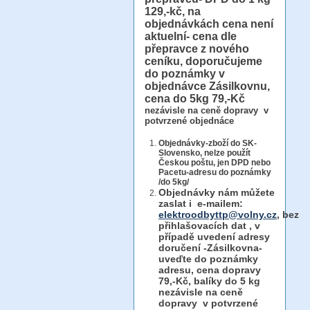
129,-kč, na
objednávkách cena není
aktuelní- cena dle
přepravce z nového
ceníku, doporučujeme
do poznámky v
objednávce Zásilkovnu,
cena do 5kg 79,-Kč
nezávisle na ceně dopravy v
potvrzené objednáce
Objednávky-zboží do SK-
Slovensko, nelze použít
Českou poštu, jen DPD nebo
Pacetu-adresu do poznámky
/do 5kg/
Objednávky
nám můžete
zaslat i e-mailem:
elektroodbyttp@volny.cz
, bez
přihlašovacích dat ,
v
případě uvedení adresy
doručení -Zásilkovna-
uveďte do poznámky
adresu, cena dopravy
79,-Kč, balíky do 5 kg
nezávisle na ceně
dopravy v potvrzené