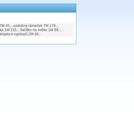
i 7M 45,-, ozdobný rámeček 7M 179,-,
a 1M 110,-, tlačítko na světlo 1M 69,-,
 klapka k vypínači 2M 49,-