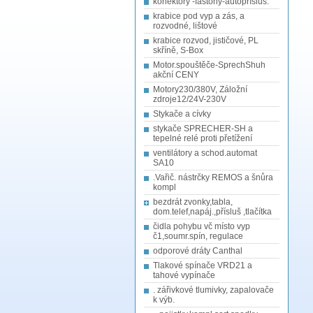
konektory -fastony-autopřísluš.
krabice pod vyp a zás, a
rozvodné, lištové
krabice rozvod, jističové, PL
skříně, S-Box
Motor.spouštěče-SprechShuh
akční CENY
Motory230/380V, Záložní
zdroje12/24V-230V
Stykače a cívky
stykače SPRECHER-SH a
tepelné relé proti přetížení
ventilátory a schod.automat
SA10
.Vařič. nástrčky REMOS a šnůra
kompl
bezdrát zvonky,tabla,
dom.telef,napáj.,přísluš ,tlačítka
čidla pohybu vč místo vyp
č1,soumr.spín, regulace
odporové dráty Canthal
Tlakové spínače VRD21 a
tahové vypínače
. zářivkové tlumivky, zapalovače
k výb.