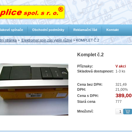
lakové spínače
Obchodní podmínky
Reklamační řád
Kontakt
ní stránka
>
Elektromat,spín,zás vypín různé
>
KOMPLET Č.2
Komplet č.2
Příznaky:
V akci
Skladová dostupnost:
1-3 ks
Cena bez DPH:
321,49
DPH:
21,00%
389,00
Cena s DPH:
Stará cena
777
Množství: