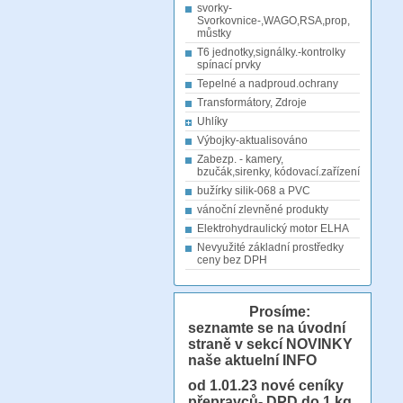
svorky-
Svorkovnice-,WAGO,RSA,prop,
můstky
T6 jednotky,signálky.-kontrolky
spínací prvky
Tepelné a nadproud.ochrany
Transformátory, Zdroje
Uhlíky
Výbojky-aktualisováno
Zabezp. - kamery,
bzučák,sirenky, kódovací.zařízení
bužírky silik-068 a PVC
vánoční zlevněné produkty
Elektrohydraulický motor ELHA
Nevyužité základní prostředky
ceny bez DPH
Prosíme:
seznamte se na úvodní
straně v sekcí NOVINKY
naše aktuelní INFO
od 1.01.23
nové ceníky
přepravců- DPD do 1 kg