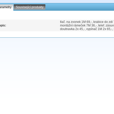
arametry
Související produkty
tlač. na zvonek 1M 69,-, krabice do zd
pis:
montážní rámeček 7M 36,-, telef. zásuvk
doutnavka 2x 45,-, vypínač 1M 2x 65,-,