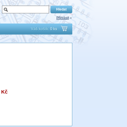
Přihlásit
Váš košík:
0 ks
Přejít
do
košíku
 Kč