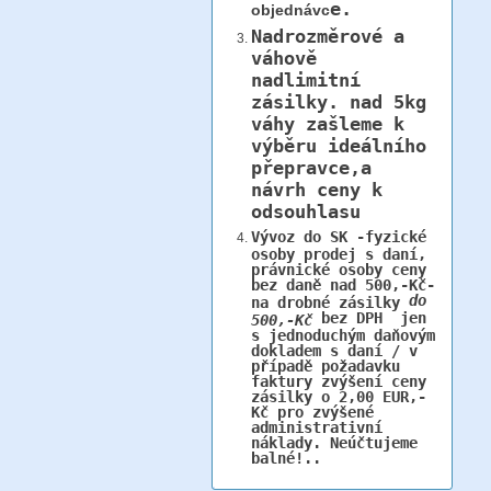
e.
objednávc
Nadrozměrové a
váhově
nadlimitní
zásilky.
nad 5kg
váhy
zašleme k
výběru ideálního
přepravce,a
návrh ceny k
odsouhlasu
Vývoz do SK -fyzické
osoby prodej s daní,
právnické osoby ceny
bez daně nad 500,-Kč-
do
na drobné zásilky
bez DPH jen
500,-Kč
s jednoduchým daňovým
dokladem s daní / v
případě požadavku
faktury zvýšení ceny
zásilky o 2,00 EUR,-
Kč pro zvýšené
administrativní
náklady. Neúčtujeme
balné!..