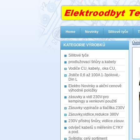
Home
Novinky
Silitové tyče
T
Úvod
KATEGORIE VÝROBKŮ
Silitové tyče
prodlužovací šńůry a kabely
Vodiče CU, kabely., oka CU,
Jističe 0,6 až 100A 1-3pólové,-
Din L
Elektro Novinky a akční cenově
výhodné položky
zásuvky a vidl 230V-pro
kempingy a venkovní použití
Zásuvky vypínače a tlačítka 230V
Zásuvky,vidlice,redukce 380V
230V přístroj šnůry, vidlice.zásuv.
odvíječ kabelů s měřením CYKY
a pod.
Svítiidla: celý sortiment