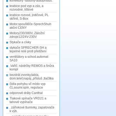
konektory -fastony-autopřísluš.
krabice pod vyp a zás, a
rozvodné, lištové
krabice rozvod, jističové, PL
skříně, S-Box
Motor.spouštěče-SprechShuh
akční CENY
Motory230/380V, Záložní
zdroje12/24V-230V
Stykače a cívky
stykače SPRECHER-SH a
tepelné relé proti přetížení
ventilátory a schod.automat
SA10
.Vařič. nástrčky REMOS a šnůra
kompl
bezdrát zvonky,tabla,
dom.telef,napáj.,přísluš ,tlačítka
čidla pohybu vč místo vyp
č1,soumr.spín, regulace
odporové dráty Canthal
Tlakové spínače VRD21 a
tahové vypínače
. zářivkové tlumivky, zapalovače
k výb.