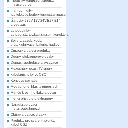
...pojistky,kompl.sort,spodky,
hlavice porcel
.náhradní.díly-
top.těl.kotle,boilery,termost,snímače,
.Žárovky 230V,12V,24V,E27,E14
a Led žár.
autodoplňky-
autopoj,startov.kab.žár,spín,konektory.
Bojlery, zásob. vody,
průtok.ohřívače, baterie, hadice
Cín,pájky, pájecí produkty
Deony, elekroměrové desky
Domácí spotřebiče a vysavače
Flexošňůry, účast.TV šňůry
kabel.příchytky vč OBO
Koncové spínače
Megaphone, hlasitý příposlech
Měřiče krevního tlaku a pulzu
měřící přístroje-elektroměry
Nářadí,spojovací
mat,.šrouby,hmožd
Objímky, patice, držáky
Produkty pro sváření, svorky,
kabel CGZ