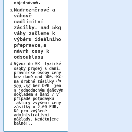
e.
objednávc
Nadrozměrové a
váhově
nadlimitní
zásilky.
nad 5kg
váhy
zašleme k
výběru ideálního
přepravce,a
návrh ceny k
odsouhlasu
Vývoz do SK -fyzické
osoby prodej s daní,
právnické osoby ceny
bez daně nad 500,-Kč-
do
na drobné zásilky
bez DPH jen
500,-Kč
s jednoduchým daňovým
dokladem s daní / v
případě požadavku
faktury zvýšení ceny
zásilky o 2,00 EUR,-
Kč pro zvýšené
administrativní
náklady. Neúčtujeme
balné!..