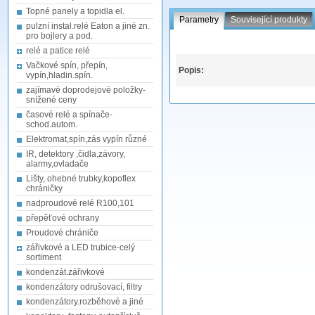
Topné panely a topidla el.
Parametry
Související produkty
pulzní instal.relé Eaton a jiné zn.
pro bojlery a pod.
relé a patice relé
Vačkové spín, přepín,
Popis:
vypín,hladin.spín.
zajímavé doprodejové položky-
snížené ceny
časové relé a spínače-
schod.autom.
Elektromat,spín,zás vypín různé
IR, detektory ,čidla,závory,
alarmy,ovladače
Lišty, ohebné trubky,kopoflex
chráničky
nadproudové relé R100,101
přepěťové ochrany
Proudové chrániče
zářivkové a LED trubice-celý
sortiment
kondenzát.zářivkové
kondenzátory odrušovací, filtry
kondenzátory.rozběhové a jiné