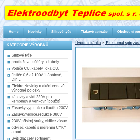
Home
Novinky
Silitové tyče
Tlakové spínače
Obchodní po
Úvodní stránka
>
Elektromat,spín,zás
KATEGORIE VÝROBKŮ
Silitové tyče
prodlužovací šńůry a kabely
Vodiče CU, kabely., oka CU,
Jističe 0,6 až 100A 1-3pólové,-
Din L
Elektro Novinky a akční cenově
výhodné položky
zásuvky a vidl 230V-pro
kempingy a venkovní použití
Zásuvky vypínače a tlačítka 230V
Zásuvky,vidlice,redukce 380V
230V přístroj šnůry, vidlice.zásuv.
odvíječ kabelů s měřením CYKY
a pod.
Svítiidla: celý sortiment