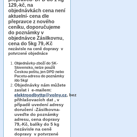
129,-kč, na
objednávkách cena není
aktuelní- cena dle
přepravce z nového
ceníku, doporučujeme
do poznámky v
objednávce Zásilkovnu,
cena do 5kg 79,-Kč
nezávisle na ceně dopravy v
potvrzené objednáce
Objednávky-zboží do SK-
Slovensko, nelze použít
Českou poštu, jen DPD nebo
Pacetu-adresu do poznámky
/do 5kg/
Objednávky
nám můžete
zaslat i e-mailem:
elektroodbyttp@volny.cz
, bez
přihlašovacích dat ,
v
případě uvedení adresy
doručení -Zásilkovna-
uveďte do poznámky
adresu, cena dopravy
79,-Kč, balíky do 5 kg
nezávisle na ceně
dopravy v potvrzené