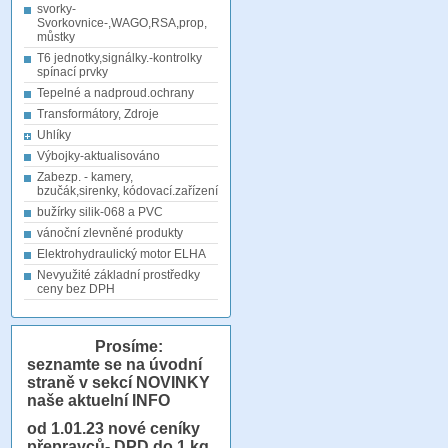
svorky-
Svorkovnice-,WAGO,RSA,prop,
můstky
T6 jednotky,signálky.-kontrolky
spínací prvky
Tepelné a nadproud.ochrany
Transformátory, Zdroje
Uhlíky
Výbojky-aktualisováno
Zabezp. - kamery,
bzučák,sirenky, kódovací.zařízení
bužírky silik-068 a PVC
vánoční zlevněné produkty
Elektrohydraulický motor ELHA
Nevyužité základní prostředky
ceny bez DPH
Prosíme:
seznamte se na úvodní
straně v sekcí NOVINKY
naše aktuelní INFO
od 1.01.23
nové ceníky
přepravců- DPD do 1 kg