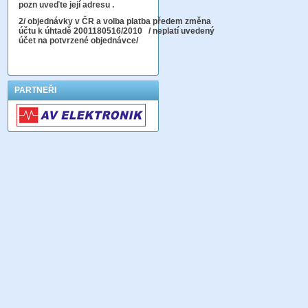
pozn uveďte její adresu .
2
/ objednávky v ČR a volba platba předem změna
účtu k úhtadě 2001180516/2010
/ neplatí uvedený
účet na potvrzené objednávce/
PARTNEŘI