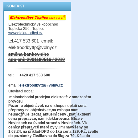
KONTAKT
Elektrotechnický velkoobchod
Teplická 256, Teplice
www.elektroodbyt.cz
tel.417 533 601 email:
elektroodbyttp@volnycz
změna bankovního
spojení: 2001180516 / 2010
tel.:
+420 417 533 600
email:
elektroodbyttp@volny.cz
Otevírací doba:
maloobchodní prodejna elektro tč v omezeném
provozu
Pozor-
u objednávek na e-shopu neplatí cena
přepravy na objednávce
,na eshopu nám
neumožňuje zadat aktuelní ceny , platí aktuelní
cena přepravce, námi deklarovaná. Blíže v
Novinkach na úvodní straně v Novinkách- Viz
ceníky přepravců které byly jimi navýšeny od
1,03.24, na příklad-DPD do 1kg cena 129,-Kč,
zvolte
do poznámky Zásilkovnu do 5kg
za 79,-Kč a do