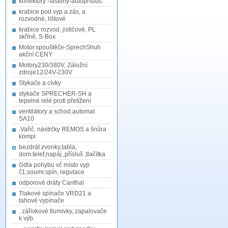
konektory -fastony-autopřísluš.
krabice pod vyp a zás, a
rozvodné, lištové
krabice rozvod, jističové, PL
skříně, S-Box
Motor.spouštěče-SprechShuh
akční CENY
Motory230/380V, Záložní
zdroje12/24V-230V
Stykače a cívky
stykače SPRECHER-SH a
tepelné relé proti přetížení
ventilátory a schod.automat
SA10
.Vařič. nástrčky REMOS a šnůra
kompl
bezdrát zvonky,tabla,
dom.telef,napáj.,přísluš ,tlačítka
čidla pohybu vč místo vyp
č1,soumr.spín, regulace
odporové dráty Canthal
Tlakové spínače VRD21 a
tahové vypínače
. zářivkové tlumivky, zapalovače
k výb.