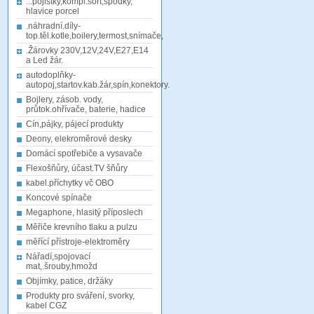
...pojistky,kompl.sort,spodky,
hlavice porcel
.náhradní.díly-
top.těl.kotle,boilery,termost,snímače,
.Žárovky 230V,12V,24V,E27,E14
a Led žár.
autodoplňky-
autopoj,startov.kab.žár,spín,konektory.
Bojlery, zásob. vody,
průtok.ohřívače, baterie, hadice
Cín,pájky, pájecí produkty
Deony, elekroměrové desky
Domácí spotřebiče a vysavače
Flexošňůry, účast.TV šňůry
kabel.příchytky vč OBO
Koncové spínače
Megaphone, hlasitý příposlech
Měřiče krevního tlaku a pulzu
měřící přístroje-elektroměry
Nářadí,spojovací
mat,.šrouby,hmožd
Objímky, patice, držáky
Produkty pro sváření, svorky,
kabel CGZ