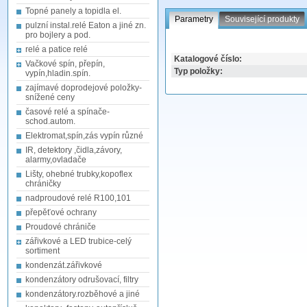
Topné panely a topidla el.
Parametry
Související produkty
pulzní instal.relé Eaton a jiné zn.
pro bojlery a pod.
relé a patice relé
Katalogové číslo:
Vačkové spín, přepín,
Typ položky:
vypín,hladin.spín.
zajímavé doprodejové položky-
snížené ceny
časové relé a spínače-
schod.autom.
Elektromat,spín,zás vypín různé
IR, detektory ,čidla,závory,
alarmy,ovladače
Lišty, ohebné trubky,kopoflex
chráničky
nadproudové relé R100,101
přepěťové ochrany
Proudové chrániče
zářivkové a LED trubice-celý
sortiment
kondenzát.zářivkové
kondenzátory odrušovací, filtry
kondenzátory.rozběhové a jiné