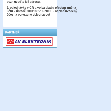
pozn uveďte její adresu .
2
/ objednávky v ČR a volba platba předem změna
účtu k úhtadě 2001180516/2010
/ neplatí uvedený
účet na potvrzené objednávce/
PARTNEŘI