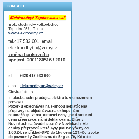
KONTAKT
Elektrotechnický velkoobchod
Teplická 256, Teplice
www.elektroodbyt.cz
tel.417 533 601 email:
elektroodbyttp@volnycz
změna bankovního
spojení: 2001180516 / 2010
tel.:
+420 417 533 600
email:
elektroodbyttp@volny.cz
Otevírací doba:
maloobchodní prodejna elektro tč v omezeném
provozu
Pozor-
u objednávek na e-shopu neplatí cena
přepravy na objednávce
,na eshopu nám
neumožňuje zadat aktuelní ceny , platí aktuelní
cena přepravce, námi deklarovaná. Blíže v
Novinkach na úvodní straně v Novinkách- Viz
ceníky přepravců které byly jimi navýšeny od
1,03.24, na příklad-DPD do 1kg cena 129,-Kč,
zvolte
do poznámky Zásilkovnu do 5kg
za 79,-Kč a do