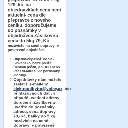
129,-kč, na
objednávkách cena není
aktuelní- cena dle
přepravce z nového
ceníku, doporučujeme
do poznámky v
objednávce Zásilkovnu,
cena do 5kg 79,-Kč
nezávisle na ceně dopravy v
potvrzené objednáce
Objednávky-zboží do SK-
Slovensko, nelze použít
Českou poštu, jen DPD nebo
Pacetu-adresu do poznámky
/do 5kg/
Objednávky
nám můžete
zaslat i e-mailem:
elektroodbyttp@volny.cz
, bez
přihlašovacích dat ,
v
případě uvedení adresy
doručení -Zásilkovna-
uveďte do poznámky
adresu, cena dopravy
79,-Kč, balíky do 5 kg
nezávisle na ceně
dopravy v potvrzené