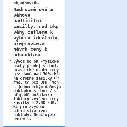
e.
objednávc
Nadrozměrové a
váhově
nadlimitní
zásilky.
nad 5kg
váhy
zašleme k
výběru ideálního
přepravce,a
návrh ceny k
odsouhlasu
Vývoz do SK -fyzické
osoby prodej s daní,
právnické osoby ceny
bez daně nad 500,-Kč-
do
na drobné zásilky
bez DPH jen
500,-Kč
s jednoduchým daňovým
dokladem s daní / v
případě požadavku
faktury zvýšení ceny
zásilky o 2,00 EUR,-
Kč pro zvýšené
administrativní
náklady. Neúčtujeme
balné!..