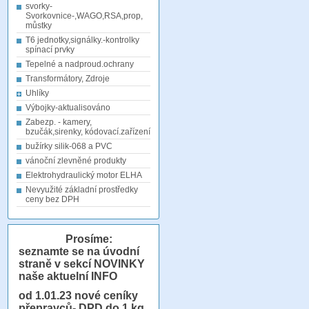
svorky-
Svorkovnice-,WAGO,RSA,prop,
můstky
T6 jednotky,signálky.-kontrolky
spínací prvky
Tepelné a nadproud.ochrany
Transformátory, Zdroje
Uhlíky
Výbojky-aktualisováno
Zabezp. - kamery,
bzučák,sirenky, kódovací.zařízení
bužírky silik-068 a PVC
vánoční zlevněné produkty
Elektrohydraulický motor ELHA
Nevyužité základní prostředky
ceny bez DPH
Prosíme:
seznamte se na úvodní
straně v sekcí NOVINKY
naše aktuelní INFO
od 1.01.23
nové ceníky
přepravců- DPD do 1 kg