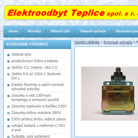
Home
Novinky
Silitové tyče
Tlakové spínače
Obchodní po
Úvodní stránka
>
Koncové spínače
>
KATEGORIE VÝROBKŮ
Silitové tyče
prodlužovací šńůry a kabely
Vodiče CU, kabely., oka CU,
Jističe 0,6 až 100A 1-3pólové,-
Din L
Elektro Novinky a akční cenově
výhodné položky
zásuvky a vidl 230V-pro
kempingy a venkovní použití
Zásuvky vypínače a tlačítka 230V
Zásuvky,vidlice,redukce 380V
230V přístroj šnůry, vidlice.zásuv.
odvíječ kabelů s měřením CYKY
a pod.
Svítiidla: celý sortiment