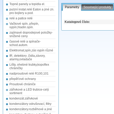
Topné panely a topidla el.
Parametry
Související produkty
pulzní instal.relé Eaton a jiné zn.
pro bojlery a pod.
relé a patice relé
Katalogové číslo:
Vačkové spín, přepín,
vypín,hladin.spín.
zajímavé doprodejové položky-
snížené ceny
časové relé a spínače-
schod.autom.
Elektromat,spín,zás vypín různé
IR, detektory ,čidla,závory,
alarmy,ovladače
Lišty, ohebné trubky,kopoflex
chráničky
nadproudové relé R100,101
přepěťové ochrany
Proudové chrániče
zářivkové a LED trubice-celý
sortiment
kondenzát.zářivkové
kondenzátory odrušovací, filtry
kondenzátory.rozběhové a jiné