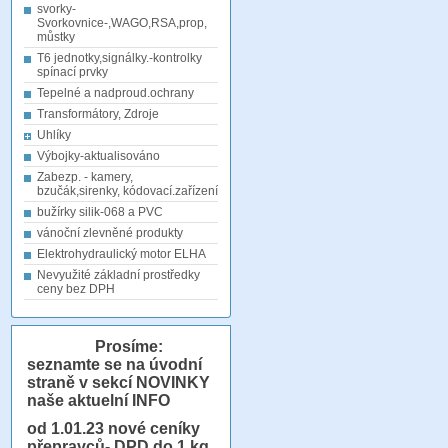
svorky-
Svorkovnice-,WAGO,RSA,prop,
můstky
T6 jednotky,signálky.-kontrolky
spínací prvky
Tepelné a nadproud.ochrany
Transformátory, Zdroje
Uhlíky
Výbojky-aktualisováno
Zabezp. - kamery,
bzučák,sirenky, kódovací.zařízení
bužírky silik-068 a PVC
vánoční zlevněné produkty
Elektrohydraulický motor ELHA
Nevyužité základní prostředky
ceny bez DPH
Prosíme:
seznamte se na úvodní
straně v sekcí NOVINKY
naše aktuelní INFO
od 1.01.23
nové ceníky
přepravců- DPD do 1 kg