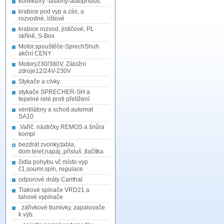
konektory -fastony-autopřísluš.
krabice pod vyp a zás, a
rozvodné, lištové
krabice rozvod, jističové, PL
skříně, S-Box
Motor.spouštěče-SprechShuh
akční CENY
Motory230/380V, Záložní
zdroje12/24V-230V
Stykače a cívky
stykače SPRECHER-SH a
tepelné relé proti přetížení
ventilátory a schod.automat
SA10
.Vařič. nástrčky REMOS a šnůra
kompl
bezdrát zvonky,tabla,
dom.telef,napáj.,přísluš ,tlačítka
čidla pohybu vč místo vyp
č1,soumr.spín, regulace
odporové dráty Canthal
Tlakové spínače VRD21 a
tahové vypínače
. zářivkové tlumivky, zapalovače
k výb.