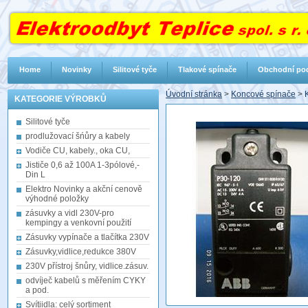
Home
Novinky
Silitové tyče
Tlakové spínače
Obchodní po
Úvodní stránka
>
Koncové spínače
>
KATEGORIE VÝROBKŮ
Silitové tyče
prodlužovací šńůry a kabely
Vodiče CU, kabely., oka CU,
Jističe 0,6 až 100A 1-3pólové,-
Din L
Elektro Novinky a akční cenově
výhodné položky
zásuvky a vidl 230V-pro
kempingy a venkovní použití
Zásuvky vypínače a tlačítka 230V
Zásuvky,vidlice,redukce 380V
230V přístroj šnůry, vidlice.zásuv.
odvíječ kabelů s měřením CYKY
a pod.
Svítiidla: celý sortiment