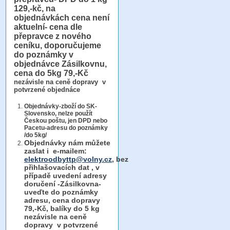
129,-kč, na
objednávkách cena není
aktuelní- cena dle
přepravce z nového
ceníku, doporučujeme
do poznámky v
objednávce Zásilkovnu,
cena do 5kg 79,-Kč
nezávisle na ceně dopravy v
potvrzené objednáce
Objednávky-zboží do SK-
Slovensko, nelze použít
Českou poštu, jen DPD nebo
Pacetu-adresu do poznámky
/do 5kg/
Objednávky
nám můžete
zaslat i e-mailem:
elektroodbyttp@volny.cz
, bez
přihlašovacích dat ,
v
případě uvedení adresy
doručení -Zásilkovna-
uveďte do poznámky
adresu, cena dopravy
79,-Kč, balíky do 5 kg
nezávisle na ceně
dopravy v potvrzené