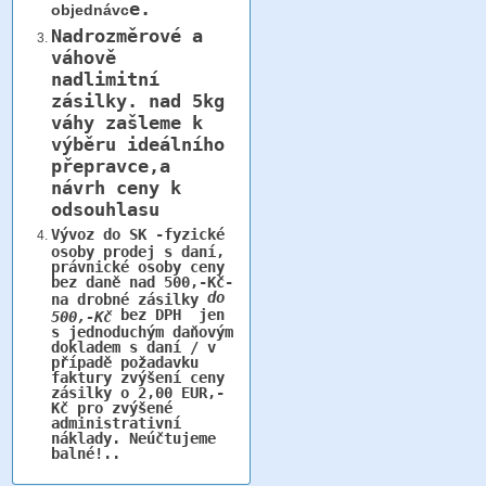
e.
objednávc
Nadrozměrové a
váhově
nadlimitní
zásilky.
nad 5kg
váhy
zašleme k
výběru ideálního
přepravce,a
návrh ceny k
odsouhlasu
Vývoz do SK -fyzické
osoby prodej s daní,
právnické osoby ceny
bez daně nad 500,-Kč-
do
na drobné zásilky
bez DPH jen
500,-Kč
s jednoduchým daňovým
dokladem s daní / v
případě požadavku
faktury zvýšení ceny
zásilky o 2,00 EUR,-
Kč pro zvýšené
administrativní
náklady. Neúčtujeme
balné!..