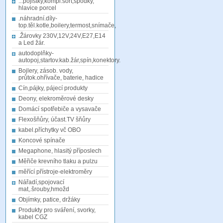
...pojistky,kompl.sort,spodky,
hlavice porcel
.náhradní.díly-
top.těl.kotle,boilery,termost,snímače,
.Žárovky 230V,12V,24V,E27,E14
a Led žár.
autodoplňky-
autopoj,startov.kab.žár,spín,konektory.
Bojlery, zásob. vody,
průtok.ohřívače, baterie, hadice
Cín,pájky, pájecí produkty
Deony, elekroměrové desky
Domácí spotřebiče a vysavače
Flexošňůry, účast.TV šňůry
kabel.příchytky vč OBO
Koncové spínače
Megaphone, hlasitý příposlech
Měřiče krevního tlaku a pulzu
měřící přístroje-elektroměry
Nářadí,spojovací
mat,.šrouby,hmožd
Objímky, patice, držáky
Produkty pro sváření, svorky,
kabel CGZ