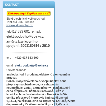
KONTAKT
Elektrotechnický velkoobchod
Teplická 256, Teplice
www.elektroodbyt.cz
tel.417 533 601 email:
elektroodbyttp@volnycz
změna bankovního
spojení: 2001180516 / 2010
tel.:
+420 417 533 600
email:
elektroodbyttp@volny.cz
Otevírací doba:
maloobchodní prodejna elektro tč v omezeném
provozu
Pozor-
u objednávek na e-shopu neplatí cena
přepravy na objednávce
,na eshopu nám
neumožňuje zadat aktuelní ceny , platí aktuelní
cena přepravce, námi deklarovaná. Blíže v
Novinkach na úvodní straně v Novinkách- Viz
ceníky přepravců které byly jimi navýšeny od
1,03.24, na příklad-DPD do 1kg cena 129,-Kč,
zvolte
do poznámky Zásilkovnu do 5kg
za 79,-Kč a do