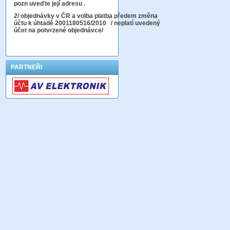
pozn uveďte její adresu .
2
/ objednávky v ČR a volba platba předem změna
účtu k úhtadě 2001180516/2010
/ neplatí uvedený
účet na potvrzené objednávce/
PARTNEŘI