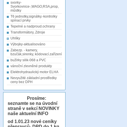
svorky-
Svorkovnice-,WAGO,RSA,prop,
můstky
T6 jednotky,signálky.-kontrolky
spínací prvky
Tepelné a nadproud.ochrany
Transformátory, Zdroje
Uhlíky
Výbojky-aktualisováno
Zabezp. - kamery,
bzučák,sirenky, kódovací.zařízení
bužírky silik-068 a PVC
vánoční zlevněné produkty
Elektrohydraulický motor ELHA
Nevyužité základní prostředky
ceny bez DPH
Prosíme:
seznamte se na úvodní
straně v sekcí NOVINKY
naše aktuelní INFO
od 1.01.23
nové ceníky
přepravců- DPD do 1 kg