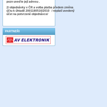
pozn uveďte její adresu .
2
/ objednávky v ČR a volba platba předem změna
účtu k úhtadě 2001180516/2010
/ neplatí uvedený
účet na potvrzené objednávce/
PARTNEŘI