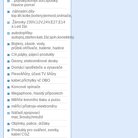
...pojistky,kompl.sort,spodky,
hlavice porcel
.náhradní.díly-
top.těl.kotle,boilery,termost,snímače,
.Žárovky 230V,12V,24V,E27,E14
a Led žár.
autodoplňky-
autopoj,startov.kab.žár,spín,konektory.
Bojlery, zásob. vody,
průtok.ohřívače, baterie, hadice
Cín,pájky, pájecí produkty
Deony, elekroměrové desky
Domácí spotřebiče a vysavače
Flexošňůry, účast.TV šňůry
kabel.příchytky vč OBO
Koncové spínače
Megaphone, hlasitý příposlech
Měřiče krevního tlaku a pulzu
měřící přístroje-elektroměry
Nářadí,spojovací
mat,.šrouby,hmožd
Objímky, patice, držáky
Produkty pro sváření, svorky,
kabel CGZ