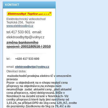
KONTAKT
Elektrotechnický velkoobchod
Teplická 256, Teplice
www.elektroodbyt.cz
tel.417 533 601 email:
elektroodbyttp@volnycz
změna bankovního
spojení: 2001180516 / 2010
tel.:
+420 417 533 600
email:
elektroodbyttp@volny.cz
Otevírací doba:
maloobchodní prodejna elektro tč v omezeném
provozu
Pozor-
u objednávek na e-shopu neplatí cena
přepravy na objednávce
,na eshopu nám
neumožňuje zadat aktuelní ceny , platí aktuelní
cena přepravce, námi deklarovaná. Blíže v
Novinkach na úvodní straně v Novinkách- Viz
ceníky přepravců které byly jimi navýšeny od
1,03.24, na příklad-DPD do 1kg cena 129,-Kč,
zvolte
do poznámky Zásilkovnu do 5kg
za 79,-Kč a do