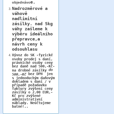
e.
objednávc
Nadrozměrové a
váhově
nadlimitní
zásilky.
nad 5kg
váhy
zašleme k
výběru ideálního
přepravce,a
návrh ceny k
odsouhlasu
Vývoz do SK -fyzické
osoby prodej s daní,
právnické osoby ceny
bez daně nad 500,-Kč-
do
na drobné zásilky
bez DPH jen
500,-Kč
s jednoduchým daňovým
dokladem s daní / v
případě požadavku
faktury zvýšení ceny
zásilky o 2,00 EUR,-
Kč pro zvýšené
administrativní
náklady. Neúčtujeme
balné!..