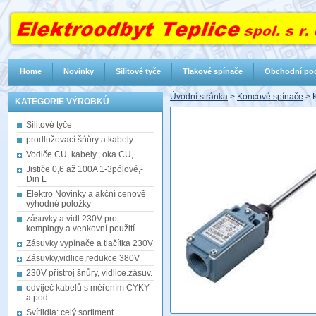
Home
Novinky
Silitové tyče
Tlakové spínače
Obchodní po
Úvodní stránka
>
Koncové spínače
>
KATEGORIE VÝROBKŮ
Silitové tyče
prodlužovací šńůry a kabely
Vodiče CU, kabely., oka CU,
Jističe 0,6 až 100A 1-3pólové,-
Din L
Elektro Novinky a akční cenově
výhodné položky
zásuvky a vidl 230V-pro
kempingy a venkovní použití
Zásuvky vypínače a tlačítka 230V
Zásuvky,vidlice,redukce 380V
230V přístroj šnůry, vidlice.zásuv.
odvíječ kabelů s měřením CYKY
a pod.
Svítiidla: celý sortiment