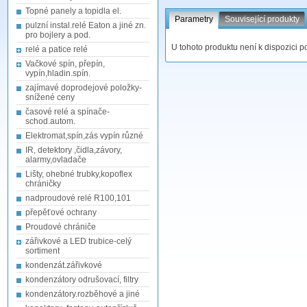
Topné panely a topidla el.
Parametry
Související produkty
pulzní instal.relé Eaton a jiné zn.
pro bojlery a pod.
U tohoto produktu není k dispozici p
relé a patice relé
Vačkové spín, přepín,
vypín,hladin.spín.
zajímavé doprodejové položky-
snížené ceny
časové relé a spínače-
schod.autom.
Elektromat,spín,zás vypín různé
IR, detektory ,čidla,závory,
alarmy,ovladače
Lišty, ohebné trubky,kopoflex
chráničky
nadproudové relé R100,101
přepěťové ochrany
Proudové chrániče
zářivkové a LED trubice-celý
sortiment
kondenzát.zářivkové
kondenzátory odrušovací, filtry
kondenzátory.rozběhové a jiné