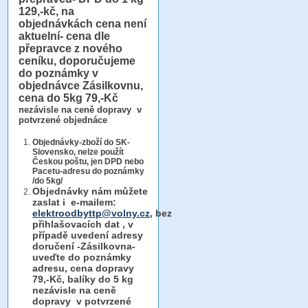
129,-kč, na
objednávkách cena není
aktuelní- cena dle
přepravce z nového
ceníku, doporučujeme
do poznámky v
objednávce Zásilkovnu,
cena do 5kg 79,-Kč
nezávisle na ceně dopravy v
potvrzené objednáce
Objednávky-zboží do SK-
Slovensko, nelze použít
Českou poštu, jen DPD nebo
Pacetu-adresu do poznámky
/do 5kg/
Objednávky
nám můžete
zaslat i e-mailem:
elektroodbyttp@volny.cz
, bez
přihlašovacích dat ,
v
případě uvedení adresy
doručení -Zásilkovna-
uveďte do poznámky
adresu, cena dopravy
79,-Kč, balíky do 5 kg
nezávisle na ceně
dopravy v potvrzené