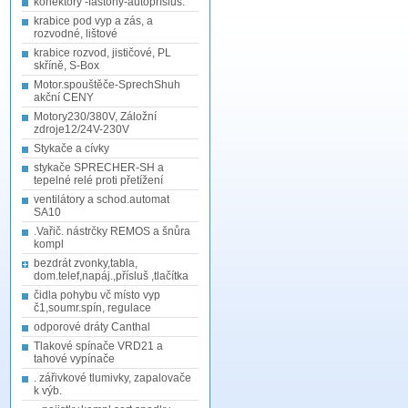
konektory -fastony-autopřísluš.
krabice pod vyp a zás, a
rozvodné, lištové
krabice rozvod, jističové, PL
skříně, S-Box
Motor.spouštěče-SprechShuh
akční CENY
Motory230/380V, Záložní
zdroje12/24V-230V
Stykače a cívky
stykače SPRECHER-SH a
tepelné relé proti přetížení
ventilátory a schod.automat
SA10
.Vařič. nástrčky REMOS a šnůra
kompl
bezdrát zvonky,tabla,
dom.telef,napáj.,přísluš ,tlačítka
čidla pohybu vč místo vyp
č1,soumr.spín, regulace
odporové dráty Canthal
Tlakové spínače VRD21 a
tahové vypínače
. zářivkové tlumivky, zapalovače
k výb.