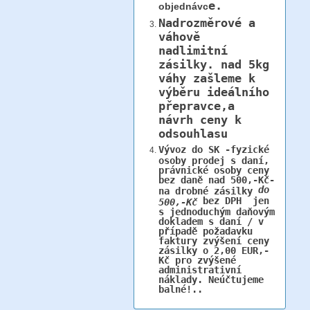
e.
objednávc
Nadrozměrové a
váhově
nadlimitní
zásilky.
nad 5kg
váhy
zašleme k
výběru ideálního
přepravce,a
návrh ceny k
odsouhlasu
Vývoz do SK -fyzické
osoby prodej s daní,
právnické osoby ceny
bez daně nad 500,-Kč-
do
na drobné zásilky
bez DPH jen
500,-Kč
s jednoduchým daňovým
dokladem s daní / v
případě požadavku
faktury zvýšení ceny
zásilky o 2,00 EUR,-
Kč pro zvýšené
administrativní
náklady. Neúčtujeme
balné!..