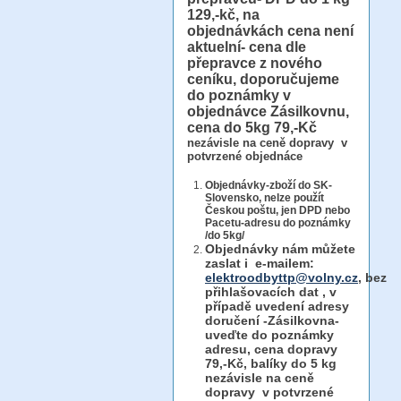
129,-kč, na
objednávkách cena není
aktuelní- cena dle
přepravce z nového
ceníku, doporučujeme
do poznámky v
objednávce Zásilkovnu,
cena do 5kg 79,-Kč
nezávisle na ceně dopravy v
potvrzené objednáce
Objednávky-zboží do SK-
Slovensko, nelze použít
Českou poštu, jen DPD nebo
Pacetu-adresu do poznámky
/do 5kg/
Objednávky
nám můžete
zaslat i e-mailem:
elektroodbyttp@volny.cz
, bez
přihlašovacích dat ,
v
případě uvedení adresy
doručení -Zásilkovna-
uveďte do poznámky
adresu, cena dopravy
79,-Kč, balíky do 5 kg
nezávisle na ceně
dopravy v potvrzené