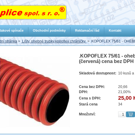
lakové spínače
Obchodní podmínky
Reklamační řád
Kontakt
ní stránka
>
Lišty, ohebné trubky,kopoflex chráničky
>
.KOPOFLEX 75/61 - OH
.KOPOFLEX 75/61 - oheb
(červená) cena bez DPH 2
Skladová dostupnost:
10 kusů a 
Cena bez DPH:
20,66
DPH:
21,00%
25,00 
Cena s DPH:
Stará cena
34
Množství: