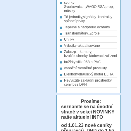
svorky-
Svorkovnice-,WAGO,RSA,prop,
můstky
T6 jednotky,signálky.-kontrolky
spínací prvky
Tepelné a nadproud.ochrany
Transformátory, Zdroje
Uhlíky
Výbojky-aktualisováno
Zabezp. - kamery,
bzučák,sirenky, kódovací.zařízení
bužírky silik-068 a PVC
vánoční zlevněné produkty
Elektrohydraulický motor ELHA
Nevyužité základní prostředky
ceny bez DPH
Prosíme:
seznamte se na úvodní
straně v sekcí NOVINKY
naše aktuelní INFO
od 1.01.23
nové ceníky
přepravců- DPD do 1 kg