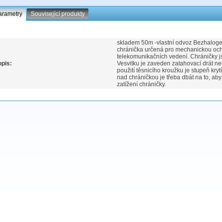
arametry
Související produkty
skladem 50m -vlastní odvoz Bezhalo
chránička určená pro mechanickou och
telekomunikačních vedení. Chráničky 
pis:
Vesvitku je zaveden zatahovací drát n
použití těsnicího kroužku je stupeň kry
nad chráničkou je třeba dbát na to, a
zatížení chráničky.