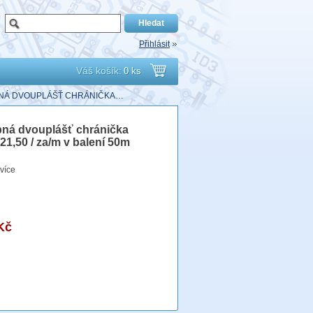
Přihlásit
Váš košík:
0 ks
Přejít
EBNÁ DVOUPLÁŠŤ CHRÁNIČKA…
do
ná dvouplášť chránička
1,50 / za/m v balení 50m
košíku
více
Kč