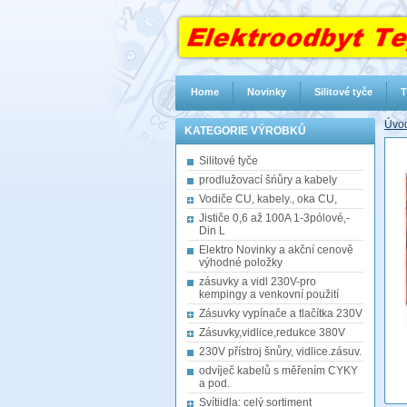
Home
Novinky
Silitové tyče
T
Úvod
KATEGORIE VÝROBKŮ
Silitové tyče
prodlužovací šńůry a kabely
Vodiče CU, kabely., oka CU,
Jističe 0,6 až 100A 1-3pólové,-
Din L
Elektro Novinky a akční cenově
výhodné položky
zásuvky a vidl 230V-pro
kempingy a venkovní použití
Zásuvky vypínače a tlačítka 230V
Zásuvky,vidlice,redukce 380V
230V přístroj šnůry, vidlice.zásuv.
odvíječ kabelů s měřením CYKY
a pod.
Svítiidla: celý sortiment