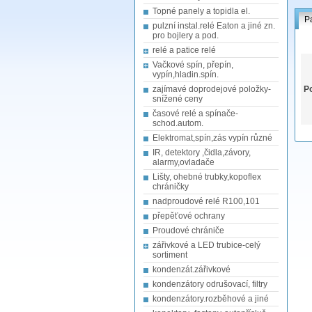
Topné panely a topidla el.
P
pulzní instal.relé Eaton a jiné zn.
pro bojlery a pod.
relé a patice relé
Vačkové spín, přepín,
vypín,hladin.spín.
zajímavé doprodejové položky-
Po
snížené ceny
časové relé a spínače-
schod.autom.
Elektromat,spín,zás vypín různé
IR, detektory ,čidla,závory,
alarmy,ovladače
Lišty, ohebné trubky,kopoflex
chráničky
nadproudové relé R100,101
přepěťové ochrany
Proudové chrániče
zářivkové a LED trubice-celý
sortiment
kondenzát.zářivkové
kondenzátory odrušovací, filtry
kondenzátory.rozběhové a jiné