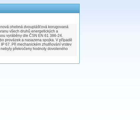
genová ohebná dvouplášťová korugovaná
ranu všech druhů energetických a
jsou vyráběny dle ČSN EN 61 386-24.
ebo provázek a nasazena spojka. V případě
tí IP 67. Při mechanickém zhutňování vrstev
by nebyly překročeny hodnoty dovoleného