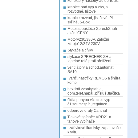
konektory -fastony-autopřísluš.
krabice pod vyp a zás, a
rozvodné, lištové
krabice rozvod, jističové, PL
skříně, S-Box
Motor.spouštěče-SprechShuh
akční CENY
Motory230/380V, Záložní
zdroje12/24V-230V
Stykače a cívky
stykače SPRECHER-SH a
tepelné relé proti přetížení
ventilátory a schod.automat
SA10
.Vařič. nástrčky REMOS a šnůra
kompl
bezdrát zvonky,tabla,
dom.telef,napáj.,přísluš ,tlačítka
čidla pohybu vč místo vyp
č1,soumr.spín, regulace
odporové dráty Canthal
Tlakové spínače VRD21 a
tahové vypínače
. zářivkové tlumivky, zapalovače
k výb.