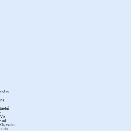
zeném
zu
ena
tuelní
v
 Viz
y od
Kč,
zvolte
 a do