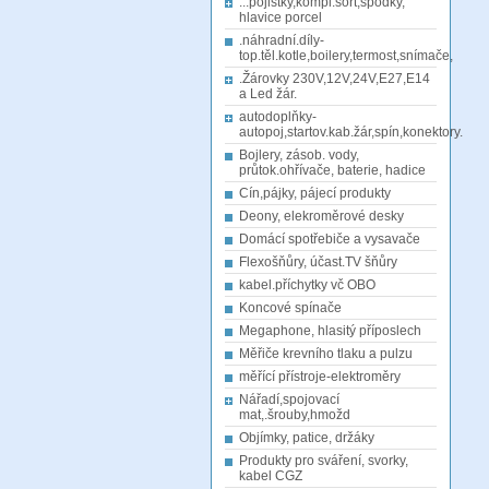
...pojistky,kompl.sort,spodky,
hlavice porcel
.náhradní.díly-
top.těl.kotle,boilery,termost,snímače,
.Žárovky 230V,12V,24V,E27,E14
a Led žár.
autodoplňky-
autopoj,startov.kab.žár,spín,konektory.
Bojlery, zásob. vody,
průtok.ohřívače, baterie, hadice
Cín,pájky, pájecí produkty
Deony, elekroměrové desky
Domácí spotřebiče a vysavače
Flexošňůry, účast.TV šňůry
kabel.příchytky vč OBO
Koncové spínače
Megaphone, hlasitý příposlech
Měřiče krevního tlaku a pulzu
měřící přístroje-elektroměry
Nářadí,spojovací
mat,.šrouby,hmožd
Objímky, patice, držáky
Produkty pro sváření, svorky,
kabel CGZ