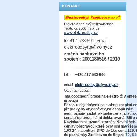
KONTAKT
Elektrotechnický velkoobchod
Teplická 256, Teplice
www.elektroodbyt.cz
tel.417 533 601 email:
elektroodbyttp@volnycz
změna bankovního
spojení: 2001180516 / 2010
tel.:
+420 417 533 600
email:
elektroodbyttp@volny.cz
Otevírací doba:
maloobchodní prodejna elektro tč v ome
provo
Pozor-
u objednávek na e-shopu neplatí c
přepravy na objednávce
,na eshopu nám
neumožňuje zadat aktuelní ceny , platí ak
cena přepravce, námi deklarovaná. Blíže 
Novinkach na úvodní straně v Novinkách-
ceníky přepravců které byly jimi navýšen
1,03.24, na příklad-DPD do 1kg cena 129,-
do poznámky Zásilkovnu do 5kg
za 79,-Kč