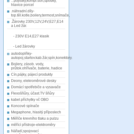
...pojistky,kompl.sort,spodky,
hlavice porcel
.náhradní.díly-
top.těl.kotle,boilery,termost,snímače,
.Žárovky 230V,12V,24V,E27,E14
a Led žár.
- 230V E14,E27 klasik
- Led žárovky
autodoplňky-
autopoj,startov.kab.žár,spín,konektory.
Bojlery, zásob. vody,
průtok.ohřívače, baterie, hadice
Cín,pájky, pájecí produkty
Deony, elekroměrové desky
Domácí spotřebiče a vysavače
Flexošňůry, účast.TV šňůry
kabel.příchytky vč OBO
Koncové spínače
Megaphone, hlasitý příposlech
Měřiče krevního tlaku a pulzu
měřící přístroje-elektroměry
Nářadí,spojovací