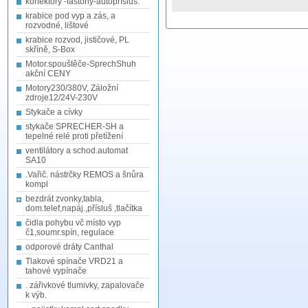
konektory -fastony-autopřísluš.
krabice pod vyp a zás, a
rozvodné, lištové
krabice rozvod, jističové, PL
skříně, S-Box
Motor.spouštěče-SprechShuh
akční CENY
Motory230/380V, Záložní
zdroje12/24V-230V
Stykače a cívky
stykače SPRECHER-SH a
tepelné relé proti přetížení
ventilátory a schod.automat
SA10
.Vařič. nástrčky REMOS a šnůra
kompl
bezdrát zvonky,tabla,
dom.telef,napáj.,přísluš ,tlačítka
čidla pohybu vč místo vyp
č1,soumr.spín, regulace
odporové dráty Canthal
Tlakové spínače VRD21 a
tahové vypínače
. zářivkové tlumivky, zapalovače
k výb.