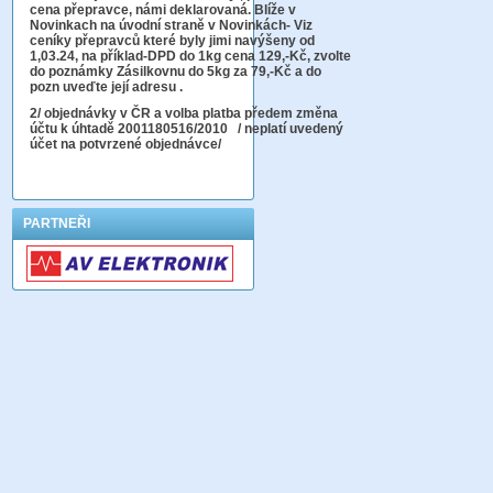
cena přepravce, námi deklarovaná. Blíže v
Novinkach na úvodní straně v Novinkách- Viz
ceníky přepravců které byly jimi navýšeny od
1,03.24, na příklad-DPD do 1kg cena 129,-Kč,
zvolte
do poznámky Zásilkovnu do 5kg
za 79,-Kč a do
pozn uveďte její adresu .
2
/ objednávky v ČR a volba platba předem změna
účtu k úhtadě 2001180516/2010
/ neplatí uvedený
účet na potvrzené objednávce/
PARTNEŘI