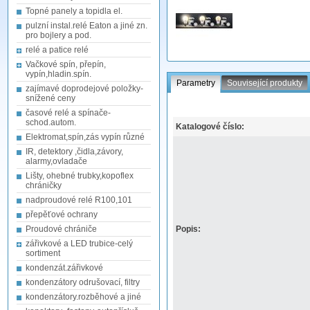
Topné panely a topidla el.
pulzní instal.relé Eaton a jiné zn.
pro bojlery a pod.
relé a patice relé
Vačkové spín, přepín,
vypín,hladin.spín.
Parametry
Související produkty
zajímavé doprodejové položky-
snížené ceny
časové relé a spínače-
schod.autom.
Katalogové číslo:
Elektromat,spín,zás vypín různé
IR, detektory ,čidla,závory,
alarmy,ovladače
Lišty, ohebné trubky,kopoflex
chráničky
nadproudové relé R100,101
přepěťové ochrany
Proudové chrániče
Popis:
zářivkové a LED trubice-celý
sortiment
kondenzát.zářivkové
kondenzátory odrušovací, filtry
kondenzátory.rozběhové a jiné