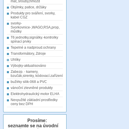
mat,.šrouby,hmožd
Objímky, patice, držáky
Produkty pro sváření, svorky,
kabel CGZ
svorky-
Svorkovnice-,WAGO,RSA,prop,
můstky
T6 jednotky,signálky.-kontrolky
spínací prvky
Tepelné a nadproud.ochrany
Transformátory, Zdroje
Uhlíky
Výbojky-aktualisováno
Zabezp. - kamery,
bzučák,sirenky, kódovací.zařízení
bužírky silik-068 a PVC
vánoční zlevněné produkty
Elektrohydraulický motor ELHA
Nevyužité základní prostředky
ceny bez DPH
Prosíme:
seznamte se na úvodní