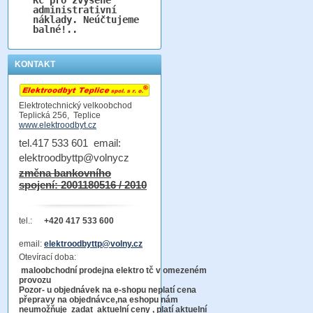
administrativní
náklady. Neúčtujeme
balné!..
KONTAKT
Elektrotechnický velkoobchod
Teplická 256, Teplice
www.elektroodbyt.cz
tel.417 533 601 email:
elektroodbyttp@volnycz
změna bankovního
spojení: 2001180516 / 2010
tel.:
+420 417 533 600
email:
elektroodbyttp@volny.cz
Otevírací doba:
maloobchodní prodejna elektro tč v omezeném
provozu
Pozor-
u objednávek na e-shopu neplatí cena
přepravy na objednávce
,na eshopu nám
neumožňuje zadat aktuelní ceny , platí aktuelní