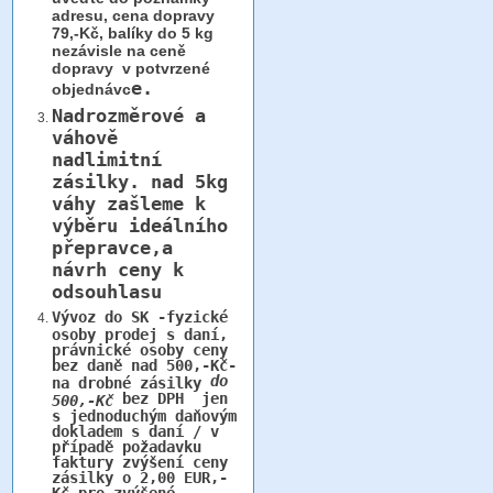
adresu, cena dopravy
79,-Kč, balíky do 5 kg
nezávisle na ceně
dopravy v potvrzené
e.
objednávc
Nadrozměrové a
váhově
nadlimitní
zásilky.
nad 5kg
váhy
zašleme k
výběru ideálního
přepravce,a
návrh ceny k
odsouhlasu
Vývoz do SK -fyzické
osoby prodej s daní,
právnické osoby ceny
bez daně nad 500,-Kč-
do
na drobné zásilky
bez DPH jen
500,-Kč
s jednoduchým daňovým
dokladem s daní / v
případě požadavku
faktury zvýšení ceny
zásilky o 2,00 EUR,-
Kč pro zvýšené