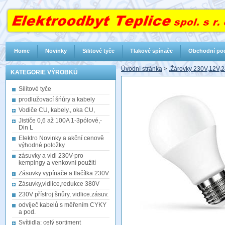
Home
Novinky
Silitové tyče
Tlakové spínače
Obchodní po
Úvodní stránka
>
.Žárovky 230V,12V,2
KATEGORIE VÝROBKŮ
Silitové tyče
prodlužovací šńůry a kabely
Vodiče CU, kabely., oka CU,
Jističe 0,6 až 100A 1-3pólové,-
Din L
Elektro Novinky a akční cenově
výhodné položky
zásuvky a vidl 230V-pro
kempingy a venkovní použití
Zásuvky vypínače a tlačítka 230V
Zásuvky,vidlice,redukce 380V
230V přístroj šnůry, vidlice.zásuv.
odvíječ kabelů s měřením CYKY
a pod.
Svítiidla: celý sortiment