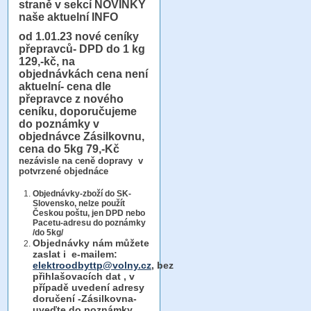
straně v sekcí NOVINKY
naše aktuelní INFO
od 1.01.23
nové ceníky
přepravců- DPD do 1 kg
129,-kč, na
objednávkách cena není
aktuelní- cena dle
přepravce z nového
ceníku, doporučujeme
do poznámky v
objednávce Zásilkovnu,
cena do 5kg 79,-Kč
nezávisle na ceně dopravy v
potvrzené objednáce
Objednávky-zboží do SK-
Slovensko, nelze použít
Českou poštu, jen DPD nebo
Pacetu-adresu do poznámky
/do 5kg/
Objednávky
nám můžete
zaslat i e-mailem:
elektroodbyttp@volny.cz
, bez
přihlašovacích dat ,
v
případě uvedení adresy
doručení -Zásilkovna-
uveďte do poznámky