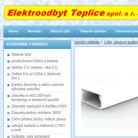
Home
Novinky
Silitové tyče
Tlakové spínače
Obchodní po
Úvodní stránka
>
Lišty, ohebné trubky
KATEGORIE VÝROBKŮ
Silitové tyče
prodlužovací šńůry a kabely
Vodiče CU, kabely., oka CU,
Jističe 0,6 až 100A 1-3pólové,-
Din L
Elektro Novinky a akční cenově
výhodné položky
zásuvky a vidl 230V-pro
kempingy a venkovní použití
Zásuvky vypínače a tlačítka 230V
Zásuvky,vidlice,redukce 380V
230V přístroj šnůry, vidlice.zásuv.
odvíječ kabelů s měřením CYKY
a pod.
Svítiidla: celý sortiment