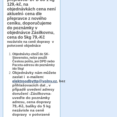
129,-kč, na
objednávkách cena není
aktuelní- cena dle
přepravce z nového
ceníku, doporučujeme
do poznámky v
objednávce Zásilkovnu,
cena do 5kg 79,-Kč
nezávisle na ceně dopravy v
potvrzené objednáce
Objednávky-zboží do SK-
Slovensko, nelze použít
Českou poštu, jen DPD nebo
Pacetu-adresu do poznámky
/do 5kg/
Objednávky
nám můžete
zaslat i e-mailem:
elektroodbyttp@volny.cz
, bez
přihlašovacích dat ,
v
případě uvedení adresy
doručení -Zásilkovna-
uveďte do poznámky
adresu, cena dopravy
79,-Kč, balíky do 5 kg
nezávisle na ceně
dopravy v potvrzené