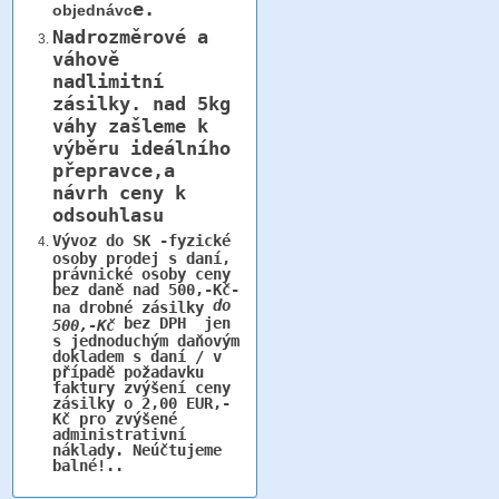
e.
objednávc
Nadrozměrové a
váhově
nadlimitní
zásilky.
nad 5kg
váhy
zašleme k
výběru ideálního
přepravce,a
návrh ceny k
odsouhlasu
Vývoz do SK -fyzické
osoby prodej s daní,
právnické osoby ceny
bez daně nad 500,-Kč-
do
na drobné zásilky
bez DPH jen
500,-Kč
s jednoduchým daňovým
dokladem s daní / v
případě požadavku
faktury zvýšení ceny
zásilky o 2,00 EUR,-
Kč pro zvýšené
administrativní
náklady. Neúčtujeme
balné!..