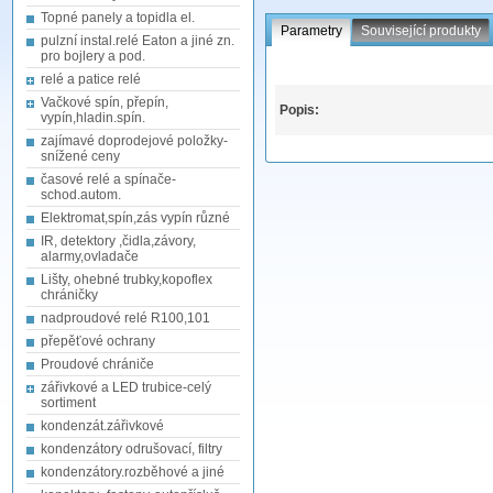
Topné panely a topidla el.
Parametry
Související produkty
pulzní instal.relé Eaton a jiné zn.
pro bojlery a pod.
relé a patice relé
Vačkové spín, přepín,
Popis:
vypín,hladin.spín.
zajímavé doprodejové položky-
snížené ceny
časové relé a spínače-
schod.autom.
Elektromat,spín,zás vypín různé
IR, detektory ,čidla,závory,
alarmy,ovladače
Lišty, ohebné trubky,kopoflex
chráničky
nadproudové relé R100,101
přepěťové ochrany
Proudové chrániče
zářivkové a LED trubice-celý
sortiment
kondenzát.zářivkové
kondenzátory odrušovací, filtry
kondenzátory.rozběhové a jiné