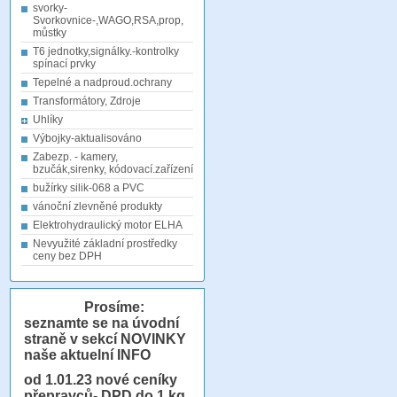
svorky-
Svorkovnice-,WAGO,RSA,prop,
můstky
T6 jednotky,signálky.-kontrolky
spínací prvky
Tepelné a nadproud.ochrany
Transformátory, Zdroje
Uhlíky
Výbojky-aktualisováno
Zabezp. - kamery,
bzučák,sirenky, kódovací.zařízení
bužírky silik-068 a PVC
vánoční zlevněné produkty
Elektrohydraulický motor ELHA
Nevyužité základní prostředky
ceny bez DPH
Prosíme:
seznamte se na úvodní
straně v sekcí NOVINKY
naše aktuelní INFO
od 1.01.23
nové ceníky
přepravců- DPD do 1 kg