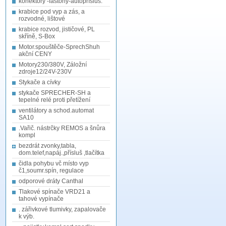
konektory -fastony-autopřísluš.
krabice pod vyp a zás, a
rozvodné, lištové
krabice rozvod, jističové, PL
skříně, S-Box
Motor.spouštěče-SprechShuh
akční CENY
Motory230/380V, Záložní
zdroje12/24V-230V
Stykače a cívky
stykače SPRECHER-SH a
tepelné relé proti přetížení
ventilátory a schod.automat
SA10
.Vařič. nástrčky REMOS a šnůra
kompl
bezdrát zvonky,tabla,
dom.telef,napáj.,přísluš ,tlačítka
čidla pohybu vč místo vyp
č1,soumr.spín, regulace
odporové dráty Canthal
Tlakové spínače VRD21 a
tahové vypínače
. zářivkové tlumivky, zapalovače
k výb.