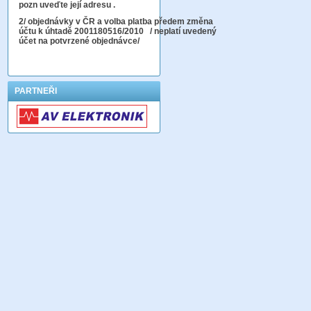
pozn uveďte její adresu .
2
/ objednávky v ČR a volba platba předem změna
účtu k úhtadě 2001180516/2010
/ neplatí uvedený
účet na potvrzené objednávce/
PARTNEŘI