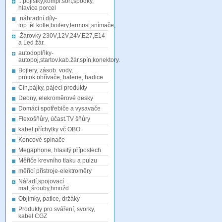
...pojistky,kompl.sort,spodky,
hlavice porcel
.náhradní.díly-
top.těl.kotle,boilery,termost,snímače,
.Žárovky 230V,12V,24V,E27,E14
a Led žár.
autodoplňky-
autopoj,startov.kab.žár,spín,konektory.
Bojlery, zásob. vody,
průtok.ohřívače, baterie, hadice
Cín,pájky, pájecí produkty
Deony, elekroměrové desky
Domácí spotřebiče a vysavače
Flexošňůry, účast.TV šňůry
kabel.příchytky vč OBO
Koncové spínače
Megaphone, hlasitý příposlech
Měřiče krevního tlaku a pulzu
měřící přístroje-elektroměry
Nářadí,spojovací
mat,.šrouby,hmožd
Objímky, patice, držáky
Produkty pro sváření, svorky,
kabel CGZ