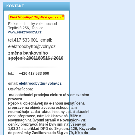
KONTAKT
Elektrotechnický velkoobchod
Teplická 256, Teplice
www.elektroodbyt.cz
tel.417 533 601 email:
elektroodbyttp@volnycz
změna bankovního
spojení: 2001180516 / 2010
tel.:
+420 417 533 600
email:
elektroodbyttp@volny.cz
Otevírací doba:
maloobchodní prodejna elektro tč v omezeném
provozu
Pozor-
u objednávek na e-shopu neplatí cena
přepravy na objednávce
,na eshopu nám
neumožňuje zadat aktuelní ceny , platí aktuelní
cena přepravce, námi deklarovaná. Blíže v
Novinkach na úvodní straně v Novinkách- Viz
ceníky přepravců které byly jimi navýšeny od
1,03.24, na příklad-DPD do 1kg cena 129,-Kč,
zvolte
do poznámky Zásilkovnu do 5kg
za 79,-Kč a do