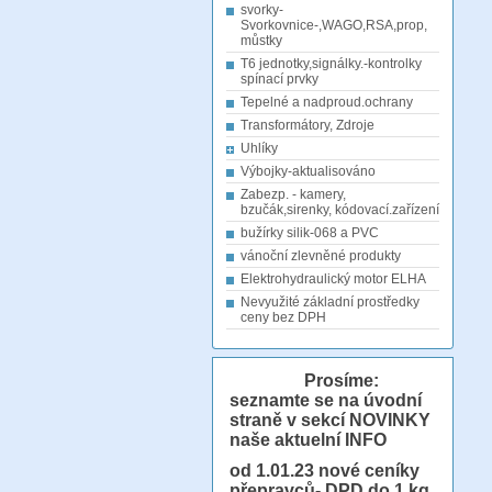
svorky-
Svorkovnice-,WAGO,RSA,prop,
můstky
T6 jednotky,signálky.-kontrolky
spínací prvky
Tepelné a nadproud.ochrany
Transformátory, Zdroje
Uhlíky
Výbojky-aktualisováno
Zabezp. - kamery,
bzučák,sirenky, kódovací.zařízení
bužírky silik-068 a PVC
vánoční zlevněné produkty
Elektrohydraulický motor ELHA
Nevyužité základní prostředky
ceny bez DPH
Prosíme:
seznamte se na úvodní
straně v sekcí NOVINKY
naše aktuelní INFO
od 1.01.23
nové ceníky
přepravců- DPD do 1 kg