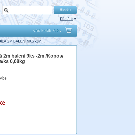
Přihlásit
Váš košík:
0 ks
Přejít
 BÍLÁ 2M BALENÍ 9KS -2M…
do
ílá 2m balení 9ks -2m /Kopos/
a/ks 0,68kg
košíku
více
Kč