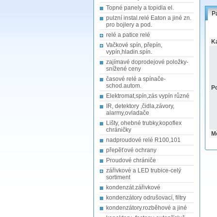
Topné panely a topidla el.
P
pulzní instal.relé Eaton a jiné zn.
pro bojlery a pod.
relé a patice relé
Ka
Vačkové spín, přepín,
vypín,hladin.spín.
zajímavé doprodejové položky-
snížené ceny
časové relé a spínače-
schod.autom.
Po
Elektromat,spín,zás vypín různé
IR, detektory ,čidla,závory,
alarmy,ovladače
Lišty, ohebné trubky,kopoflex
chráničky
M
nadproudové relé R100,101
přepěťové ochrany
Proudové chrániče
zářivkové a LED trubice-celý
sortiment
kondenzát.zářivkové
kondenzátory odrušovací, filtry
kondenzátory.rozběhové a jiné