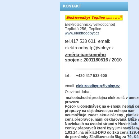
KONTAKT
Elektrotechnický velkoobchod
Teplická 256, Teplice
www.elektroodbyt.cz
tel.417 533 601 email:
elektroodbyttp@volnycz
změna bankovního
spojení: 2001180516 / 2010
tel.:
+420 417 533 600
email:
elektroodbyttp@volny.cz
Otevírací doba:
maloobchodní prodejna elektro tč v ome
provo
Pozor-
u objednávek na e-shopu neplatí c
přepravy na objednávce
,na eshopu nám
neumožňuje zadat aktuelní ceny , platí ak
cena přepravce, námi deklarovaná. Blíže 
Novinkach na úvodní straně v Novinkách-
ceníky přepravců které byly jimi navýšen
1,03.24, na příklad-DPD do 1kg cena 129,-
do poznámky Zásilkovnu do 5kg
za 79,-Kč