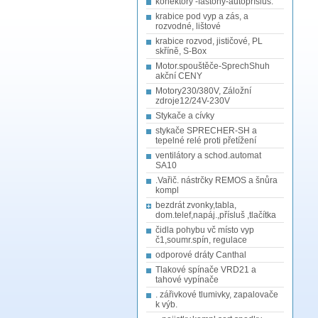
konektory -fastony-autopřísluš.
krabice pod vyp a zás, a
rozvodné, lištové
krabice rozvod, jističové, PL
skříně, S-Box
Motor.spouštěče-SprechShuh
akční CENY
Motory230/380V, Záložní
zdroje12/24V-230V
Stykače a cívky
stykače SPRECHER-SH a
tepelné relé proti přetížení
ventilátory a schod.automat
SA10
.Vařič. nástrčky REMOS a šnůra
kompl
bezdrát zvonky,tabla,
dom.telef,napáj.,přísluš ,tlačítka
čidla pohybu vč místo vyp
č1,soumr.spín, regulace
odporové dráty Canthal
Tlakové spínače VRD21 a
tahové vypínače
. zářivkové tlumivky, zapalovače
k výb.