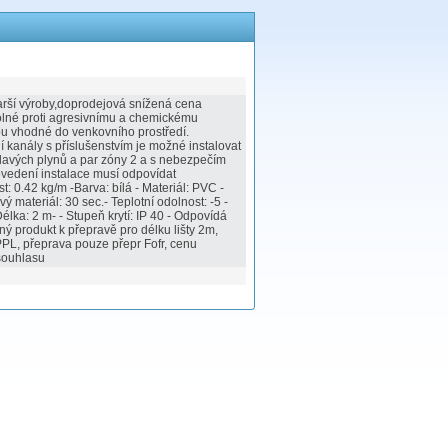
 starší výroby,doprodejová snížená cena
olné proti agresivnímu a chemickému
ou vhodné do venkovního prostředí.
ční kanály s příslušenstvím je možné instalovat
lavých plynů a par zóny 2 a s nebezpečím
vedení instalace musí odpovídat
0.42 kg/m -Barva: bílá - Materiál: PVC -
 materiál: 30 sec.- Teplotní odolnost: -5 -
lka: 2 m- - Stupeň krytí: IP 40 - Odpovídá
produkt k přepravě pro délku lišty 2m,
PL, přeprava pouze přepr Fofr, cenu
souhlasu