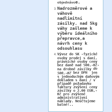
e.
objednávc
Nadrozměrové a
váhově
nadlimitní
zásilky.
nad 5kg
váhy
zašleme k
výběru ideálního
přepravce,a
návrh ceny k
odsouhlasu
Vývoz do SK -fyzické
osoby prodej s daní,
právnické osoby ceny
bez daně nad 500,-Kč-
do
na drobné zásilky
bez DPH jen
500,-Kč
s jednoduchým daňovým
dokladem s daní / v
případě požadavku
faktury zvýšení ceny
zásilky o 2,00 EUR,-
Kč pro zvýšené
administrativní
náklady. Neúčtujeme
balné!..