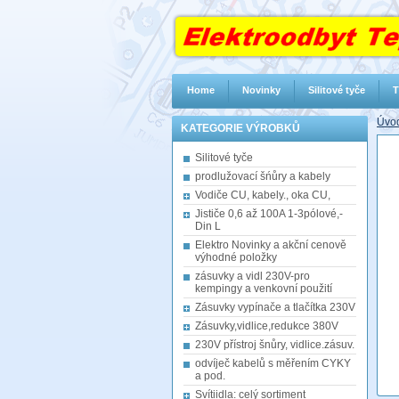
Home
Novinky
Silitové tyče
T
Úvod
KATEGORIE VÝROBKŮ
Silitové tyče
prodlužovací šńůry a kabely
Vodiče CU, kabely., oka CU,
Jističe 0,6 až 100A 1-3pólové,-
Din L
Elektro Novinky a akční cenově
výhodné položky
zásuvky a vidl 230V-pro
kempingy a venkovní použití
Zásuvky vypínače a tlačítka 230V
Zásuvky,vidlice,redukce 380V
230V přístroj šnůry, vidlice.zásuv.
odvíječ kabelů s měřením CYKY
a pod.
Svítiidla: celý sortiment