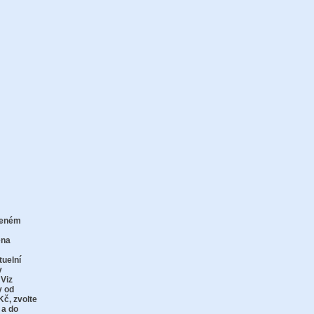
zeném
zu
ena
tuelní
v
 Viz
y od
Kč,
zvolte
 a do