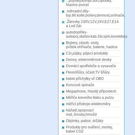
...pojistky,kompl.sort,spodky,
hlavice porcel
.náhradní.díly-
top.těl.kotle,boilery,termost,snímače,
.Žárovky 230V,12V,24V,E27,E14
a Led žár.
autodoplňky-
autopoj,startov.kab.žár,spín,konektory.
Bojlery, zásob. vody,
průtok.ohřívače, baterie, hadice
Cín,pájky, pájecí produkty
Deony, elekroměrové desky
Domácí spotřebiče a vysavače
Flexošňůry, účast.TV šňůry
kabel.příchytky vč OBO
Koncové spínače
Megaphone, hlasitý příposlech
Měřiče krevního tlaku a pulzu
měřící přístroje-elektroměry
Nářadí,spojovací
mat,.šrouby,hmožd
Objímky, patice, držáky
Produkty pro sváření, svorky,
kabel CGZ