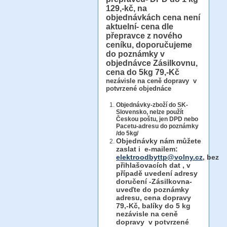
129,-kč, na
objednávkách cena není
aktuelní- cena dle
přepravce z nového
ceníku, doporučujeme
do poznámky v
objednávce Zásilkovnu,
cena do 5kg 79,-Kč
nezávisle na ceně dopravy v
potvrzené objednáce
Objednávky-zboží do SK-
Slovensko, nelze použít
Českou poštu, jen DPD nebo
Pacetu-adresu do poznámky
/do 5kg/
Objednávky
nám můžete
zaslat i e-mailem:
elektroodbyttp@volny.cz
, bez
přihlašovacích dat ,
v
případě uvedení adresy
doručení -Zásilkovna-
uveďte do poznámky
adresu, cena dopravy
79,-Kč, balíky do 5 kg
nezávisle na ceně
dopravy v potvrzené