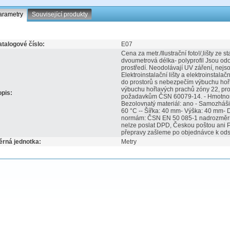
arametry
Související produkty
talogové číslo:
E07
Cena za metr./Ilustrační foto!/,lišty ze
dvoumetrová délka- polyprofil Jsou od
prostředí. Neodolávají UV záření, nejs
Elektroinstalační lišty a elektroinstala
do prostorů s nebezpečím výbuchu hoř
výbuchu hořlavých prachů zóny 22, pro
pis:
požadavkům ČSN 60079-14. - Hmotnost: 
Bezolovnatý materiál: ano - Samozhášivý
60 °C -- Šířka: 40 mm- Výška: 40 mm- Dé
normám: ČSN EN 50 085-1 nadrozměrný 
nelze poslat DPD, Českou poštou ani P
přepravy zašleme po objednávce k od
ěrná jednotka:
Metry