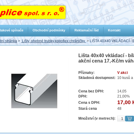
lakové spínače
Obchodní podmínky
Reklamační řád
Kontakt
ní stránka
>
Lišty, ohebné trubky,kopoflex chráničky
>
LIŠTA 40X40 VKLÁDACÍ -
Lišta 40x40 vkládací - b
akční cena 17,-Kč/m váh
Příznaky:
V akci
Skladová dostupnost:
10 kusů a 
Cena bez DPH:
14,05
DPH:
21,00%
17,00 
Cena s DPH:
Stará cena
48
Množství (v metrech):