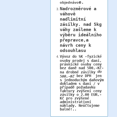
e.
objednávc
Nadrozměrové a
váhově
nadlimitní
zásilky.
nad 5kg
váhy
zašleme k
výběru ideálního
přepravce,a
návrh ceny k
odsouhlasu
Vývoz do SK -fyzické
osoby prodej s daní,
právnické osoby ceny
bez daně nad 500,-Kč-
do
na drobné zásilky
bez DPH jen
500,-Kč
s jednoduchým daňovým
dokladem s daní / v
případě požadavku
faktury zvýšení ceny
zásilky o 2,00 EUR,-
Kč pro zvýšené
administrativní
náklady. Neúčtujeme
balné!..