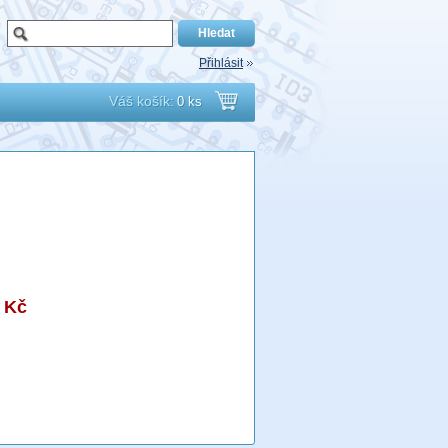
Přihlásit
Váš košík:
0 ks
Přejít
do
košíku
 Kč