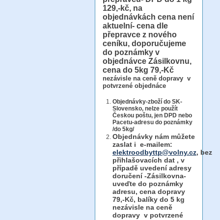
129,-kč, na
objednávkách cena není
aktuelní- cena dle
přepravce z nového
ceníku, doporučujeme
do poznámky v
objednávce Zásilkovnu,
cena do 5kg 79,-Kč
nezávisle na ceně dopravy v
potvrzené objednáce
Objednávky-zboží do SK-
Slovensko, nelze použít
Českou poštu, jen DPD nebo
Pacetu-adresu do poznámky
/do 5kg/
Objednávky
nám můžete
zaslat i e-mailem:
elektroodbyttp@volny.cz
, bez
přihlašovacích dat ,
v
případě uvedení adresy
doručení -Zásilkovna-
uveďte do poznámky
adresu, cena dopravy
79,-Kč, balíky do 5 kg
nezávisle na ceně
dopravy v potvrzené