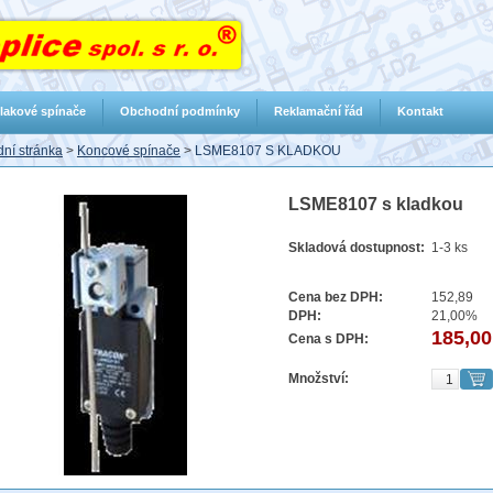
lakové spínače
Obchodní podmínky
Reklamační řád
Kontakt
ní stránka
>
Koncové spínače
>
LSME8107 S KLADKOU
LSME8107 s kladkou
Skladová dostupnost:
1-3 ks
Cena bez DPH:
152,89
DPH:
21,00%
185,00
Cena s DPH:
Množství: