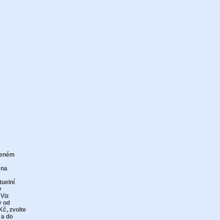
zeném
zu
ena
tuelní
v
 Viz
y od
Kč,
zvolte
 a do