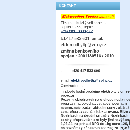
KONTAKT
Elektrotechnický velkoobchod
Teplická 256, Teplice
www.elektroodbyt.cz
tel.417 533 601 email:
elektroodbyttp@volnycz
změna bankovního
spojení: 2001180516 / 2010
tel.:
+420 417 533 600
email:
elektroodbyttp@volny.cz
Otevírací doba:
maloobchodní prodejna elektro tč v ome
provo
Pozor-
u objednávek na e-shopu neplatí c
přepravy na objednávce
,na eshopu nám
neumožňuje zadat aktuelní ceny , platí ak
cena přepravce, námi deklarovaná. Blíže 
Novinkach na úvodní straně v Novinkách-
ceníky přepravců které byly jimi navýšen
1,03.24, na příklad-DPD do 1kg cena 129,-
do poznámky Zásilkovnu do 5kg
za 79,-Kč