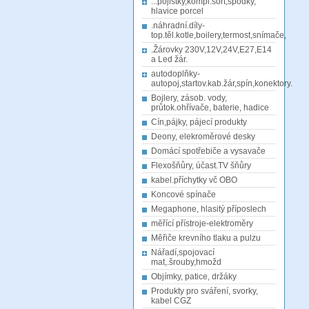
...pojistky,kompl.sort,spodky,
hlavice porcel
.náhradní.díly-
top.těl.kotle,boilery,termost,snímače,
.Žárovky 230V,12V,24V,E27,E14
a Led žár.
autodoplňky-
autopoj,startov.kab.žár,spín,konektory.
Bojlery, zásob. vody,
průtok.ohřívače, baterie, hadice
Cín,pájky, pájecí produkty
Deony, elekroměrové desky
Domácí spotřebiče a vysavače
Flexošňůry, účast.TV šňůry
kabel.příchytky vč OBO
Koncové spínače
Megaphone, hlasitý příposlech
měřící přístroje-elektroměry
Měřiče krevního tlaku a pulzu
Nářadí,spojovací
mat,.šrouby,hmožd
Objímky, patice, držáky
Produkty pro sváření, svorky,
kabel CGZ