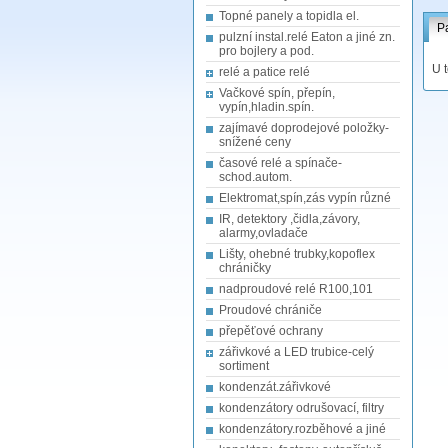
Topné panely a topidla el.
P
pulzní instal.relé Eaton a jiné zn.
pro bojlery a pod.
U 
relé a patice relé
Vačkové spín, přepín,
vypín,hladin.spín.
zajímavé doprodejové položky-
snížené ceny
časové relé a spínače-
schod.autom.
Elektromat,spín,zás vypín různé
IR, detektory ,čidla,závory,
alarmy,ovladače
Lišty, ohebné trubky,kopoflex
chráničky
nadproudové relé R100,101
Proudové chrániče
přepěťové ochrany
zářivkové a LED trubice-celý
sortiment
kondenzát.zářivkové
kondenzátory odrušovací, filtry
kondenzátory.rozběhové a jiné