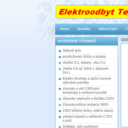
Home
Novinky
Silitové tyče
T
Úvod
KATEGORIE VÝROBKŮ
Silitové tyče
prodlužovací šńůry a kabely
Vodiče CU, kabely., oka CU,
Jističe 0,6 až 100A 1-3pólové,-
Din L
Elektro Novinky a akční cenově
výhodné položky
zásuvky a vidl 230V-pro
kempingy a venkovní použití
Zásuvky vypínače a tlačítka 230V
Zásuvky,vidlice,redukce 380V
230V přístroj šnůry, vidlice.zásuv.
odvíječ kabelů s měřením CYKY
a pod.
Svítiidla: celý sortiment