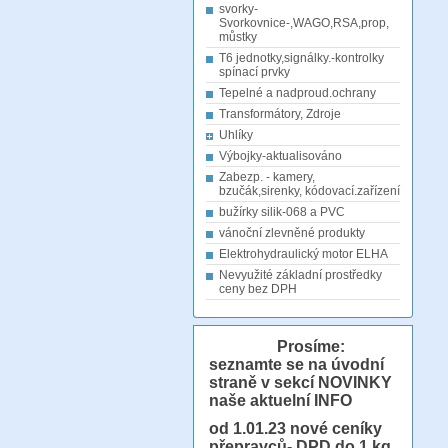
svorky-
Svorkovnice-,WAGO,RSA,prop,
můstky
T6 jednotky,signálky.-kontrolky
spínací prvky
Tepelné a nadproud.ochrany
Transformátory, Zdroje
Uhlíky
Výbojky-aktualisováno
Zabezp. - kamery,
bzučák,sirenky, kódovací.zařízení
bužírky silik-068 a PVC
vánoční zlevněné produkty
Elektrohydraulický motor ELHA
Nevyužité základní prostředky
ceny bez DPH
Prosíme:
seznamte se na úvodní
straně v sekcí NOVINKY
naše aktuelní INFO
od 1.01.23
nové ceníky
přepravců- DPD do 1 kg