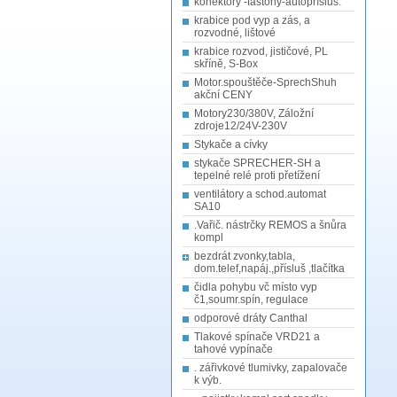
konektory -fastony-autopřísluš.
krabice pod vyp a zás, a
rozvodné, lištové
krabice rozvod, jističové, PL
skříně, S-Box
Motor.spouštěče-SprechShuh
akční CENY
Motory230/380V, Záložní
zdroje12/24V-230V
Stykače a cívky
stykače SPRECHER-SH a
tepelné relé proti přetížení
ventilátory a schod.automat
SA10
.Vařič. nástrčky REMOS a šnůra
kompl
bezdrát zvonky,tabla,
dom.telef,napáj.,přísluš ,tlačítka
čidla pohybu vč místo vyp
č1,soumr.spín, regulace
odporové dráty Canthal
Tlakové spínače VRD21 a
tahové vypínače
. zářivkové tlumivky, zapalovače
k výb.