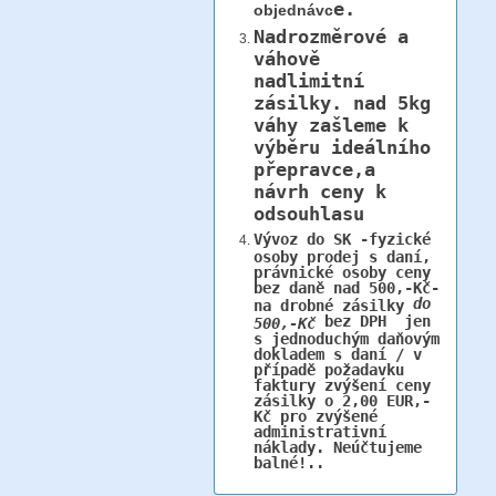
e.
objednávc
Nadrozměrové a
váhově
nadlimitní
zásilky.
nad 5kg
váhy
zašleme k
výběru ideálního
přepravce,a
návrh ceny k
odsouhlasu
Vývoz do SK -fyzické
osoby prodej s daní,
právnické osoby ceny
bez daně nad 500,-Kč-
do
na drobné zásilky
bez DPH jen
500,-Kč
s jednoduchým daňovým
dokladem s daní / v
případě požadavku
faktury zvýšení ceny
zásilky o 2,00 EUR,-
Kč pro zvýšené
administrativní
náklady. Neúčtujeme
balné!..