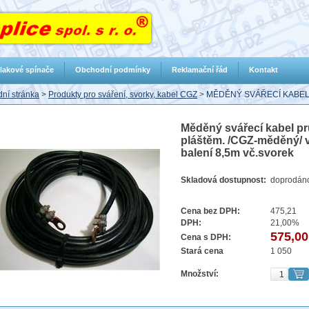
lakové spínače
Obchodní podmínky
Reklamační řád
Kontakt
ní stránka
>
Produkty pro sváření, svorky, kabel CGZ
>
MĚDĚNÝ SVÁŘECÍ KABE
Měděný svářecí kabel 
pláštěm. /CGZ-měděný/ v
balení 8,5m vč.svorek
Skladová dostupnost:
doprodán
Cena bez DPH:
475,21
DPH:
21,00%
575,00
Cena s DPH:
Stará cena
1 050
Množství: