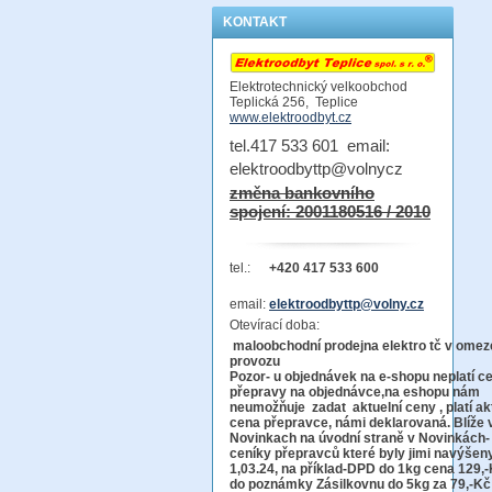
KONTAKT
Elektrotechnický velkoobchod
Teplická 256, Teplice
www.elektroodbyt.cz
tel.417 533 601 email:
elektroodbyttp@volnycz
změna bankovního
spojení: 2001180516 / 2010
tel.:
+420 417 533 600
email:
elektroodbyttp@volny.cz
Otevírací doba:
maloobchodní prodejna elektro tč v ome
provo
Pozor-
u objednávek na e-shopu neplatí c
přepravy na objednávce
,na eshopu nám
neumožňuje zadat aktuelní ceny , platí ak
cena přepravce, námi deklarovaná. Blíže 
Novinkach na úvodní straně v Novinkách-
ceníky přepravců které byly jimi navýšen
1,03.24, na příklad-DPD do 1kg cena 129,-
do poznámky Zásilkovnu do 5kg
za 79,-Kč