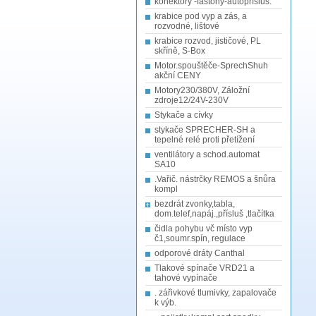
konektory -fastony-autopřísluš.
krabice pod vyp a zás, a
rozvodné, lištové
krabice rozvod, jističové, PL
skříně, S-Box
Motor.spouštěče-SprechShuh
akční CENY
Motory230/380V, Záložní
zdroje12/24V-230V
Stykače a cívky
stykače SPRECHER-SH a
tepelné relé proti přetížení
ventilátory a schod.automat
SA10
.Vařič. nástrčky REMOS a šnůra
kompl
bezdrát zvonky,tabla,
dom.telef,napáj.,přísluš ,tlačítka
čidla pohybu vč místo vyp
č1,soumr.spín, regulace
odporové dráty Canthal
Tlakové spínače VRD21 a
tahové vypínače
. zářivkové tlumivky, zapalovače
k výb.