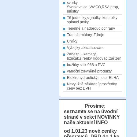
svorky-
Svorkovnice-,WAGO,RSA,prop,
můstky
T6 jednotky,signálky.-kontrolky
spínací prvky
Tepelné a nadproud.ochrany
Transformátory, Zdroje
Uhlíky
Výbojky-aktualisováno
Zabezp. - kamery,
bzučák,sirenky, kódovací.zařízení
bužírky silik-068 a PVC
vánoční zlevněné produkty
Elektrohydraulický motor ELHA
Nevyužité základní prostředky
ceny bez DPH
Prosíme:
seznamte se na úvodní
straně v sekcí NOVINKY
naše aktuelní INFO
od 1.01.23
nové ceníky
přepravců- DPD do 1 kg