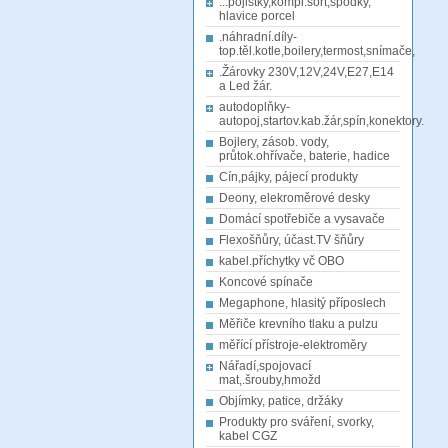
...pojistky,kompl.sort,spodky,
hlavice porcel
.náhradní.díly-
top.těl.kotle,boilery,termost,snímače,
.Žárovky 230V,12V,24V,E27,E14
a Led žár.
autodoplňky-
autopoj,startov.kab.žár,spín,konektory.
Bojlery, zásob. vody,
průtok.ohřívače, baterie, hadice
Cín,pájky, pájecí produkty
Deony, elekroměrové desky
Domácí spotřebiče a vysavače
Flexošňůry, účast.TV šňůry
kabel.příchytky vč OBO
Koncové spínače
Megaphone, hlasitý příposlech
Měřiče krevního tlaku a pulzu
měřící přístroje-elektroměry
Nářadí,spojovací
mat,.šrouby,hmožd
Objímky, patice, držáky
Produkty pro sváření, svorky,
kabel CGZ