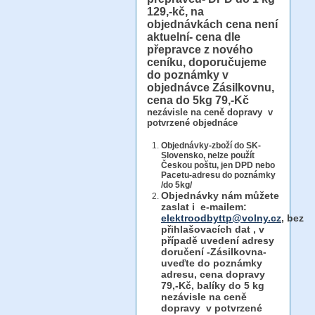
129,-kč, na
objednávkách cena není
aktuelní- cena dle
přepravce z nového
ceníku, doporučujeme
do poznámky v
objednávce Zásilkovnu,
cena do 5kg 79,-Kč
nezávisle na ceně dopravy v
potvrzené objednáce
Objednávky-zboží do SK-
Slovensko, nelze použít
Českou poštu, jen DPD nebo
Pacetu-adresu do poznámky
/do 5kg/
Objednávky
nám můžete
zaslat i e-mailem:
elektroodbyttp@volny.cz
, bez
přihlašovacích dat ,
v
případě uvedení adresy
doručení -Zásilkovna-
uveďte do poznámky
adresu, cena dopravy
79,-Kč, balíky do 5 kg
nezávisle na ceně
dopravy v potvrzené