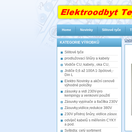
Home
Novinky
Silitové tyče
T
Úvod
KATEGORIE VÝROBKŮ
Silitové tyče
prodlužovací šńůry a kabely
Vodiče CU, kabely., oka CU,
Jističe 0,6 až 100A 1-3pólové,-
Din L
Elektro Novinky a akční cenově
výhodné položky
zásuvky a vidl 230V-pro
kempingy a venkovní použití
Zásuvky vypínače a tlačítka 230V
Zásuvky,vidlice,redukce 380V
230V přístroj šnůry, vidlice.zásuv.
odvíječ kabelů s měřením CYKY
a pod.
Svítiidla: celý sortiment