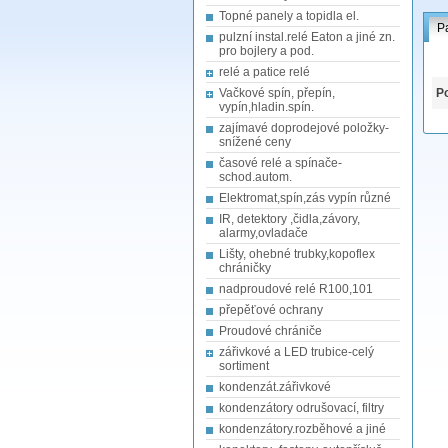
Topné panely a topidla el.
P
pulzní instal.relé Eaton a jiné zn.
pro bojlery a pod.
relé a patice relé
Vačkové spín, přepín,
Po
vypín,hladin.spín.
zajímavé doprodejové položky-
snížené ceny
časové relé a spínače-
schod.autom.
Elektromat,spín,zás vypín různé
IR, detektory ,čidla,závory,
alarmy,ovladače
Lišty, ohebné trubky,kopoflex
chráničky
nadproudové relé R100,101
přepěťové ochrany
Proudové chrániče
zářivkové a LED trubice-celý
sortiment
kondenzát.zářivkové
kondenzátory odrušovací, filtry
kondenzátory.rozběhové a jiné