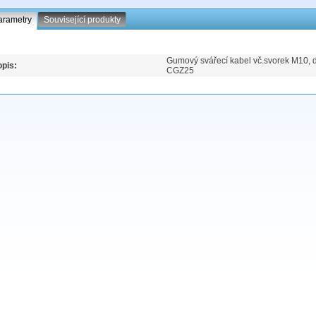
arametry
Související produkty
Gumový svářecí kabel vč.svorek M10, 
pis:
CGZ25