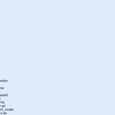
zeném
zu
ena
tuelní
v
 Viz
y od
Kč,
zvolte
 a do