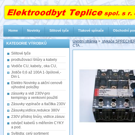
Home
Novinky
Silitové tyče
Tlakové spínače
Obchodní po
Úvodní stránka
>
stykače SPRECHER-SH
KATEGORIE VÝROBKŮ
CTA…
Silitové tyče
prodlužovací šńůry a kabely
Vodiče CU, kabely., oka CU,
Jističe 0,6 až 100A 1-3pólové,-
Din L
Elektro Novinky a akční cenově
výhodné položky
zásuvky a vidl 230V-pro
kempingy a venkovní použití
Zásuvky vypínače a tlačítka 230V
Zásuvky,vidlice,redukce 380V
230V přístroj šnůry, vidlice.zásuv.
odvíječ kabelů s měřením CYKY
a pod.
Svítiidla: celý sortiment