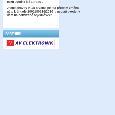
pozn uveďte její adresu .
2
/ objednávky v ČR a volba platba předem změna
účtu k úhtadě 2001180516/2010
/ neplatí uvedený
účet na potvrzené objednávce/
PARTNEŘI