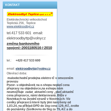
KONTAKT
Elektrotechnický velkoobchod
Teplická 256, Teplice
www.elektroodbyt.cz
tel.417 533 601 email:
elektroodbyttp@volnycz
změna bankovního
spojení: 2001180516 / 2010
tel.:
+420 417 533 600
email:
elektroodbyttp@volny.cz
Otevírací doba:
maloobchodní prodejna elektro tč v omezeném
provozu
Pozor-
u objednávek na e-shopu neplatí cena
přepravy na objednávce
,na eshopu nám
neumožňuje zadat aktuelní ceny , platí aktuelní
cena přepravce, námi deklarovaná. Blíže v
Novinkach na úvodní straně v Novinkách- Viz
ceníky přepravců které byly jimi navýšeny od
1,03.24, na příklad-DPD do 1kg cena 129,-Kč,
zvolte
do poznámky Zásilkovnu do 5kg
za 79,-Kč a do