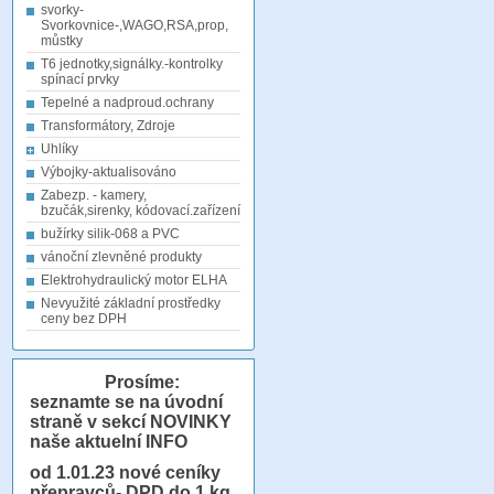
svorky-
Svorkovnice-,WAGO,RSA,prop,
můstky
T6 jednotky,signálky.-kontrolky
spínací prvky
Tepelné a nadproud.ochrany
Transformátory, Zdroje
Uhlíky
Výbojky-aktualisováno
Zabezp. - kamery,
bzučák,sirenky, kódovací.zařízení
bužírky silik-068 a PVC
vánoční zlevněné produkty
Elektrohydraulický motor ELHA
Nevyužité základní prostředky
ceny bez DPH
Prosíme:
seznamte se na úvodní
straně v sekcí NOVINKY
naše aktuelní INFO
od 1.01.23
nové ceníky
přepravců- DPD do 1 kg