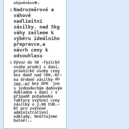
e.
objednávc
Nadrozměrové a
váhově
nadlimitní
zásilky.
nad 5kg
váhy
zašleme k
výběru ideálního
přepravce,a
návrh ceny k
odsouhlasu
Vývoz do SK -fyzické
osoby prodej s daní,
právnické osoby ceny
bez daně nad 500,-Kč-
do
na drobné zásilky
bez DPH jen
500,-Kč
s jednoduchým daňovým
dokladem s daní / v
případě požadavku
faktury zvýšení ceny
zásilky o 2,00 EUR,-
Kč pro zvýšené
administrativní
náklady. Neúčtujeme
balné!..