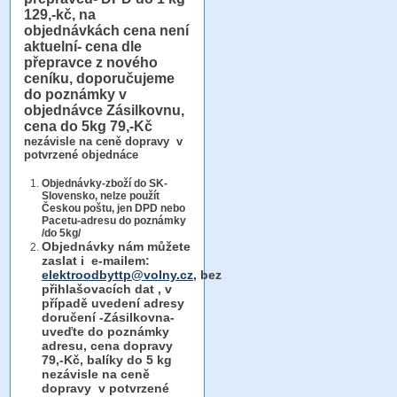
129,-kč, na
objednávkách cena není
aktuelní- cena dle
přepravce z nového
ceníku, doporučujeme
do poznámky v
objednávce Zásilkovnu,
cena do 5kg 79,-Kč
nezávisle na ceně dopravy v
potvrzené objednáce
Objednávky-zboží do SK-
Slovensko, nelze použít
Českou poštu, jen DPD nebo
Pacetu-adresu do poznámky
/do 5kg/
Objednávky
nám můžete
zaslat i e-mailem:
elektroodbyttp@volny.cz
, bez
přihlašovacích dat ,
v
případě uvedení adresy
doručení -Zásilkovna-
uveďte do poznámky
adresu, cena dopravy
79,-Kč, balíky do 5 kg
nezávisle na ceně
dopravy v potvrzené