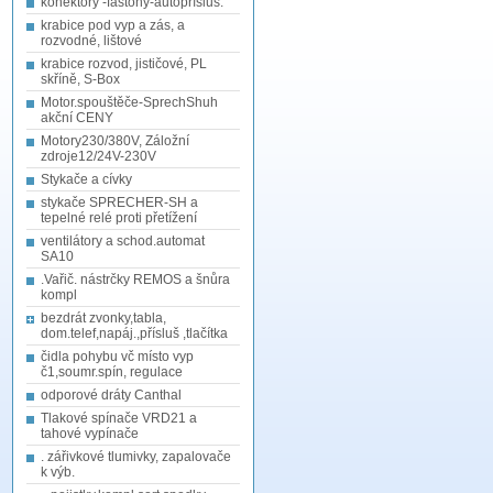
konektory -fastony-autopřísluš.
krabice pod vyp a zás, a
rozvodné, lištové
krabice rozvod, jističové, PL
skříně, S-Box
Motor.spouštěče-SprechShuh
akční CENY
Motory230/380V, Záložní
zdroje12/24V-230V
Stykače a cívky
stykače SPRECHER-SH a
tepelné relé proti přetížení
ventilátory a schod.automat
SA10
.Vařič. nástrčky REMOS a šnůra
kompl
bezdrát zvonky,tabla,
dom.telef,napáj.,přísluš ,tlačítka
čidla pohybu vč místo vyp
č1,soumr.spín, regulace
odporové dráty Canthal
Tlakové spínače VRD21 a
tahové vypínače
. zářivkové tlumivky, zapalovače
k výb.