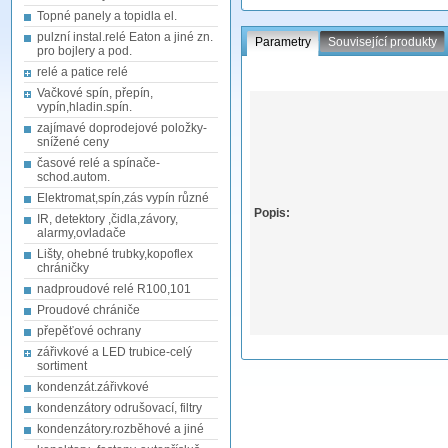
Topné panely a topidla el.
pulzní instal.relé Eaton a jiné zn.
Parametry
Související produkty
pro bojlery a pod.
relé a patice relé
Vačkové spín, přepín,
vypín,hladin.spín.
zajímavé doprodejové položky-
snížené ceny
časové relé a spínače-
schod.autom.
Elektromat,spín,zás vypín různé
Popis:
IR, detektory ,čidla,závory,
alarmy,ovladače
Lišty, ohebné trubky,kopoflex
chráničky
nadproudové relé R100,101
Proudové chrániče
přepěťové ochrany
zářivkové a LED trubice-celý
sortiment
kondenzát.zářivkové
kondenzátory odrušovací, filtry
kondenzátory.rozběhové a jiné