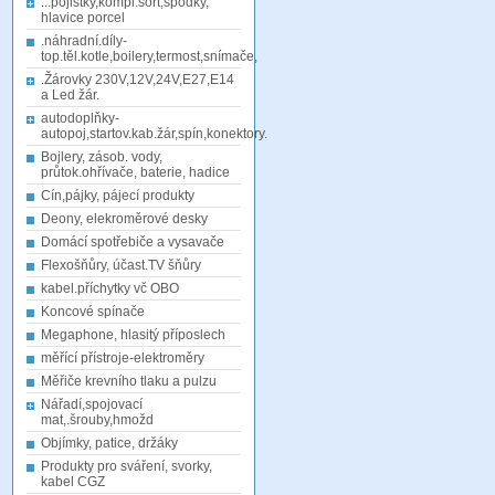
...pojistky,kompl.sort,spodky,
hlavice porcel
.náhradní.díly-
top.těl.kotle,boilery,termost,snímače,
.Žárovky 230V,12V,24V,E27,E14
a Led žár.
autodoplňky-
autopoj,startov.kab.žár,spín,konektory.
Bojlery, zásob. vody,
průtok.ohřívače, baterie, hadice
Cín,pájky, pájecí produkty
Deony, elekroměrové desky
Domácí spotřebiče a vysavače
Flexošňůry, účast.TV šňůry
kabel.příchytky vč OBO
Koncové spínače
Megaphone, hlasitý příposlech
měřící přístroje-elektroměry
Měřiče krevního tlaku a pulzu
Nářadí,spojovací
mat,.šrouby,hmožd
Objímky, patice, držáky
Produkty pro sváření, svorky,
kabel CGZ