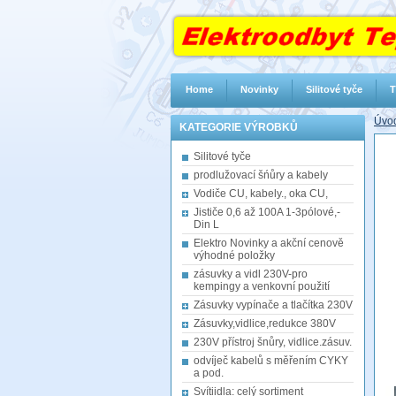
Home
Novinky
Silitové tyče
T
Úvod
KATEGORIE VÝROBKŮ
Silitové tyče
prodlužovací šńůry a kabely
Vodiče CU, kabely., oka CU,
Jističe 0,6 až 100A 1-3pólové,-
Din L
Elektro Novinky a akční cenově
výhodné položky
zásuvky a vidl 230V-pro
kempingy a venkovní použití
Zásuvky vypínače a tlačítka 230V
Zásuvky,vidlice,redukce 380V
230V přístroj šnůry, vidlice.zásuv.
odvíječ kabelů s měřením CYKY
a pod.
Svítiidla: celý sortiment