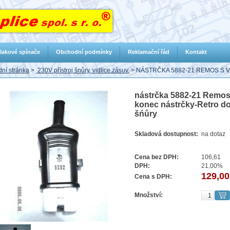
lakové spínače
Obchodní podmínky
Reklamační řád
Kontakt
ní stránka
>
230V přístroj šnůry, vidlice.zásuv.
>
NÁSTRČKA 5882-21 REMOS S VY
nástrčka 5882-21 Remos s
konec nástrčky-Retro d
šńůry
Skladová dostupnost:
na dotaz
Cena bez DPH:
106,61
DPH:
21,00%
129,00
Cena s DPH:
Množství: