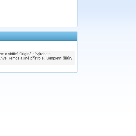
 a vidlicí. Originální výroba s
nve Remos a jiné přístroje. Kompletní šňůry