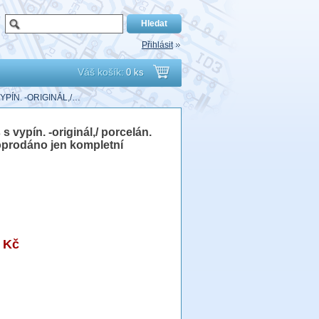
Přihlásit
Váš košík:
0 ks
Přejít
PÍN. -ORIGINÁL,/…
do
 vypín. -originál,/ porcelán.
oprodáno jen kompletní
košíku
 Kč