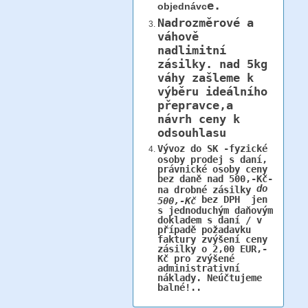
e.
objednávc
Nadrozměrové a
váhově
nadlimitní
zásilky.
nad 5kg
váhy
zašleme k
výběru ideálního
přepravce,a
návrh ceny k
odsouhlasu
Vývoz do SK -fyzické
osoby prodej s daní,
právnické osoby ceny
bez daně nad 500,-Kč-
do
na drobné zásilky
bez DPH jen
500,-Kč
s jednoduchým daňovým
dokladem s daní / v
případě požadavku
faktury zvýšení ceny
zásilky o 2,00 EUR,-
Kč pro zvýšené
administrativní
náklady. Neúčtujeme
balné!..