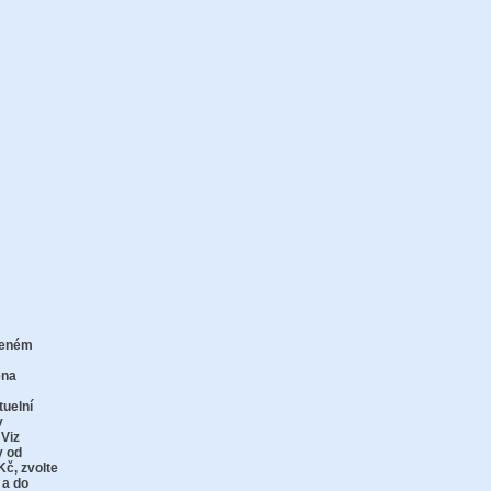
zeném
zu
ena
tuelní
v
 Viz
y od
Kč,
zvolte
 a do