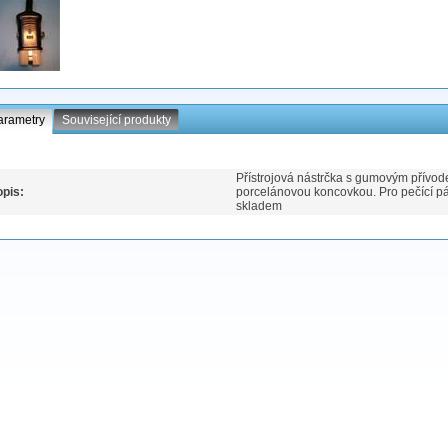
arametry
Související produkty
Přístrojová nástrčka s gumovým přívodem
pis:
porcelánovou koncovkou. Pro pečící pá
skladem