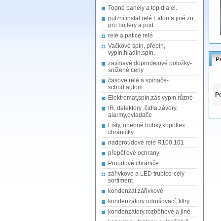
Topné panely a topidla el.
pulzní instal.relé Eaton a jiné zn.
pro bojlery a pod.
relé a patice relé
Vačkové spín, přepín,
vypín,hladin.spín.
P
zajímavé doprodejové položky-
snížené ceny
časové relé a spínače-
schod.autom.
Po
Elektromat,spín,zás vypín různé
IR, detektory ,čidla,závory,
alarmy,ovladače
Lišty, ohebné trubky,kopoflex
chráničky
nadproudové relé R100,101
přepěťové ochrany
Proudové chrániče
zářivkové a LED trubice-celý
sortiment
kondenzát.zářivkové
kondenzátory odrušovací, filtry
kondenzátory.rozběhové a jiné