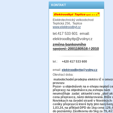
KONTAKT
Elektrotechnický velkoobchod
Teplická 256, Teplice
www.elektroodbyt.cz
tel.417 533 601 email:
elektroodbyttp@volnycz
změna bankovního
spojení: 2001180516 / 2010
tel.:
+420 417 533 600
email:
elektroodbyttp@volny.cz
Otevírací doba:
maloobchodní prodejna elektro tč v ome
provo
Pozor-
u objednávek na e-shopu neplatí c
přepravy na objednávce
,na eshopu nám
neumožňuje zadat aktuelní ceny , platí ak
cena přepravce, námi deklarovaná. Blíže 
Novinkach na úvodní straně v Novinkách-
ceníky přepravců které byly jimi navýšen
1,03.24, na příklad-DPD do 1kg cena 129,-
do poznámky Zásilkovnu do 5kg
za 79,-Kč