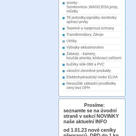
svorky-
Svorkovnice-,WAGO,RSA,prop,
můstky
T6 jednotky,signálky.-kontrolky
spínací prvky
Tepelné a nadproud.ochrany
Transformátory, Zdroje
Uhlíky
Výbojky-aktualisováno
Zabezp. - kamery,
bzučák,sirenky, kódovací.zařízení
bužírky silik-068 a PVC
vánoční zlevněné produkty
Elektrohydraulický motor ELHA
Nevyužité základní prostředky
ceny bez DPH
Prosíme:
seznamte se na úvodní
straně v sekcí NOVINKY
naše aktuelní INFO
od 1.01.23
nové ceníky
přepravců- DPD do 1 kg