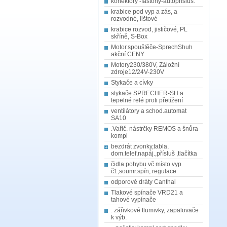
konektory -fastony-autopřísluš.
krabice pod vyp a zás, a
rozvodné, lištové
krabice rozvod, jističové, PL
skříně, S-Box
Motor.spouštěče-SprechShuh
akční CENY
Motory230/380V, Záložní
zdroje12/24V-230V
Stykače a cívky
stykače SPRECHER-SH a
tepelné relé proti přetížení
ventilátory a schod.automat
SA10
.Vařič. nástrčky REMOS a šnůra
kompl
bezdrát zvonky,tabla,
dom.telef,napáj.,přísluš ,tlačítka
čidla pohybu vč místo vyp
č1,soumr.spín, regulace
odporové dráty Canthal
Tlakové spínače VRD21 a
tahové vypínače
. zářivkové tlumivky, zapalovače
k výb.