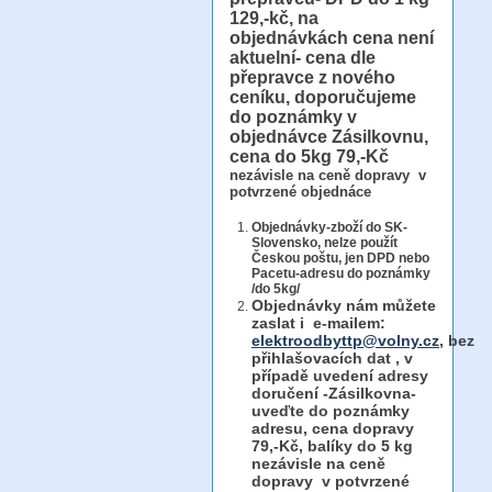
129,-kč, na
objednávkách cena není
aktuelní- cena dle
přepravce z nového
ceníku, doporučujeme
do poznámky v
objednávce Zásilkovnu,
cena do 5kg 79,-Kč
nezávisle na ceně dopravy v
potvrzené objednáce
Objednávky-zboží do SK-
Slovensko, nelze použít
Českou poštu, jen DPD nebo
Pacetu-adresu do poznámky
/do 5kg/
Objednávky
nám můžete
zaslat i e-mailem:
elektroodbyttp@volny.cz
, bez
přihlašovacích dat ,
v
případě uvedení adresy
doručení -Zásilkovna-
uveďte do poznámky
adresu, cena dopravy
79,-Kč, balíky do 5 kg
nezávisle na ceně
dopravy v potvrzené