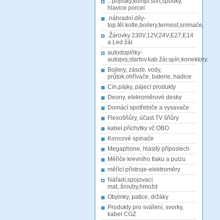
...pojistky,kompl.sort,spodky,
hlavice porcel
.náhradní.díly-
top.těl.kotle,boilery,termost,snímače,
.Žárovky 230V,12V,24V,E27,E14
a Led žár.
autodoplňky-
autopoj,startov.kab.žár,spín,konektory.
Bojlery, zásob. vody,
průtok.ohřívače, baterie, hadice
Cín,pájky, pájecí produkty
Deony, elekroměrové desky
Domácí spotřebiče a vysavače
Flexošňůry, účast.TV šňůry
kabel.příchytky vč OBO
Koncové spínače
Megaphone, hlasitý příposlech
Měřiče krevního tlaku a pulzu
měřící přístroje-elektroměry
Nářadí,spojovací
mat,.šrouby,hmožd
Objímky, patice, držáky
Produkty pro sváření, svorky,
kabel CGZ