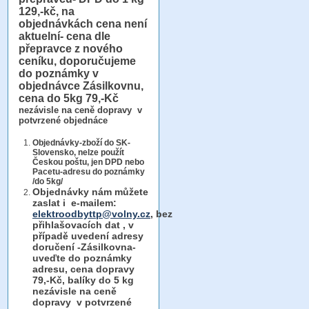
129,-kč, na
objednávkách cena není
aktuelní- cena dle
přepravce z nového
ceníku, doporučujeme
do poznámky v
objednávce Zásilkovnu,
cena do 5kg 79,-Kč
nezávisle na ceně dopravy v
potvrzené objednáce
Objednávky-zboží do SK-
Slovensko, nelze použít
Českou poštu, jen DPD nebo
Pacetu-adresu do poznámky
/do 5kg/
Objednávky
nám můžete
zaslat i e-mailem:
elektroodbyttp@volny.cz
, bez
přihlašovacích dat ,
v
případě uvedení adresy
doručení -Zásilkovna-
uveďte do poznámky
adresu, cena dopravy
79,-Kč, balíky do 5 kg
nezávisle na ceně
dopravy v potvrzené