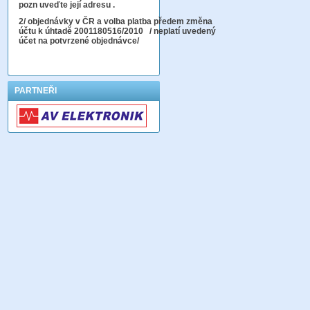
pozn uveďte její adresu .
2
/ objednávky v ČR a volba platba předem změna
účtu k úhtadě 2001180516/2010
/ neplatí uvedený
účet na potvrzené objednávce/
PARTNEŘI