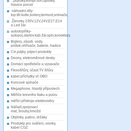
...pojistky,kompl.sort,spodky,
hlavice porcel
.náhradní.díly-
top.těl.kotle,boilery,termost,snímače,
.Žárovky 230V,12V,24V,E27,E14
a Led žár.
autodoplňky-
autopoj,startov.kab.žár,spín,konektory.
Bojlery, zásob. vody,
průtok.ohřívače, baterie, hadice
Cín,pájky, pájecí produkty
Deony, elekroměrové desky
Domácí spotřebiče a vysavače
Flexošňůry, účast.TV šňůry
kabel.příchytky vč OBO
Koncové spínače
Megaphone, hlasitý příposlech
Měřiče krevního tlaku a pulzu
měřící přístroje-elektroměry
Nářadí,spojovací
mat,.šrouby,hmožd
Objímky, patice, držáky
Produkty pro sváření, svorky,
kabel CGZ