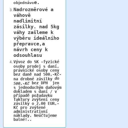
e.
objednávc
Nadrozměrové a
váhově
nadlimitní
zásilky.
nad 5kg
váhy
zašleme k
výběru ideálního
přepravce,a
návrh ceny k
odsouhlasu
Vývoz do SK -fyzické
osoby prodej s daní,
právnické osoby ceny
bez daně nad 500,-Kč-
do
na drobné zásilky
bez DPH jen
500,-Kč
s jednoduchým daňovým
dokladem s daní / v
případě požadavku
faktury zvýšení ceny
zásilky o 2,00 EUR,-
Kč pro zvýšené
administrativní
náklady. Neúčtujeme
balné!..