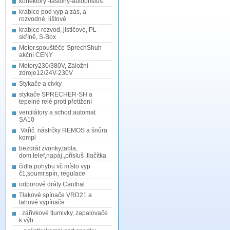
konektory -fastony-autopřísluš.
krabice pod vyp a zás, a
rozvodné, lištové
krabice rozvod, jističové, PL
skříně, S-Box
Motor.spouštěče-SprechShuh
akční CENY
Motory230/380V, Záložní
zdroje12/24V-230V
Stykače a cívky
stykače SPRECHER-SH a
tepelné relé proti přetížení
ventilátory a schod.automat
SA10
.Vařič. nástrčky REMOS a šnůra
kompl
bezdrát zvonky,tabla,
dom.telef,napáj.,přísluš ,tlačítka
čidla pohybu vč místo vyp
č1,soumr.spín, regulace
odporové dráty Canthal
Tlakové spínače VRD21 a
tahové vypínače
. zářivkové tlumivky, zapalovače
k výb.