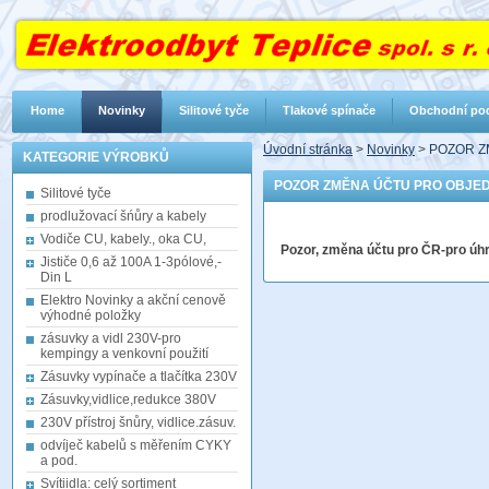
Home
Novinky
Silitové tyče
Tlakové spínače
Obchodní po
Úvodní stránka
>
Novinky
>
POZOR Z
KATEGORIE VÝROBKŮ
POZOR ZMĚNA ÚČTU PRO OBJE
Silitové tyče
prodlužovací šńůry a kabely
Vodiče CU, kabely., oka CU,
Pozor, změna účtu pro ČR-pro 
Jističe 0,6 až 100A 1-3pólové,-
Din L
Elektro Novinky a akční cenově
výhodné položky
zásuvky a vidl 230V-pro
kempingy a venkovní použití
Zásuvky vypínače a tlačítka 230V
Zásuvky,vidlice,redukce 380V
230V přístroj šnůry, vidlice.zásuv.
odvíječ kabelů s měřením CYKY
a pod.
Svítiidla: celý sortiment