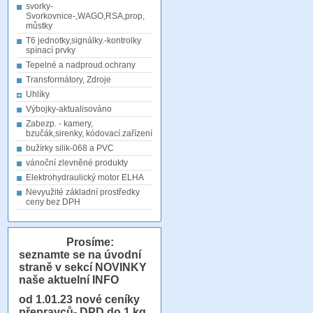
svorky-
Svorkovnice-,WAGO,RSA,prop,
můstky
T6 jednotky,signálky.-kontrolky
spínací prvky
Tepelné a nadproud.ochrany
Transformátory, Zdroje
Uhlíky
Výbojky-aktualisováno
Zabezp. - kamery,
bzučák,sirenky, kódovací.zařízení
bužírky silik-068 a PVC
vánoční zlevněné produkty
Elektrohydraulický motor ELHA
Nevyužité základní prostředky
ceny bez DPH
Prosíme:
seznamte se na úvodní
straně v sekcí NOVINKY
naše aktuelní INFO
od 1.01.23
nové ceníky
přepravců- DPD do 1 kg