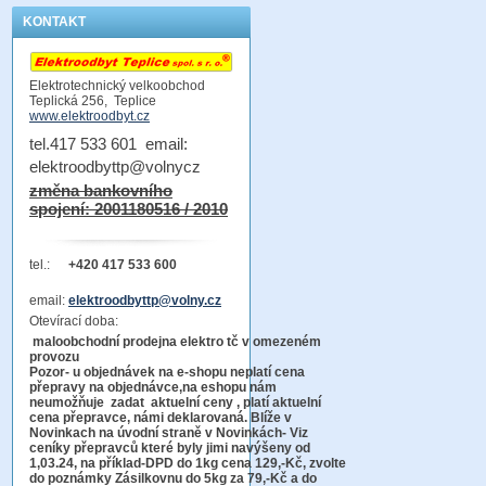
KONTAKT
Elektrotechnický velkoobchod
Teplická 256, Teplice
www.elektroodbyt.cz
tel.417 533 601 email:
elektroodbyttp@volnycz
změna bankovního
spojení: 2001180516 / 2010
tel.:
+420 417 533 600
email:
elektroodbyttp@volny.cz
Otevírací doba:
maloobchodní prodejna elektro tč v omezeném
provozu
Pozor-
u objednávek na e-shopu neplatí cena
přepravy na objednávce
,na eshopu nám
neumožňuje zadat aktuelní ceny , platí aktuelní
cena přepravce, námi deklarovaná. Blíže v
Novinkach na úvodní straně v Novinkách- Viz
ceníky přepravců které byly jimi navýšeny od
1,03.24, na příklad-DPD do 1kg cena 129,-Kč,
zvolte
do poznámky Zásilkovnu do 5kg
za 79,-Kč a do