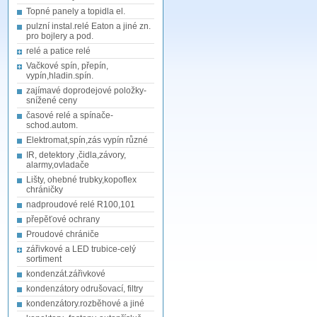
Topné panely a topidla el.
pulzní instal.relé Eaton a jiné zn.
pro bojlery a pod.
relé a patice relé
Vačkové spín, přepín,
vypín,hladin.spín.
zajímavé doprodejové položky-
snížené ceny
časové relé a spínače-
schod.autom.
Elektromat,spín,zás vypín různé
IR, detektory ,čidla,závory,
alarmy,ovladače
Lišty, ohebné trubky,kopoflex
chráničky
nadproudové relé R100,101
přepěťové ochrany
Proudové chrániče
zářivkové a LED trubice-celý
sortiment
kondenzát.zářivkové
kondenzátory odrušovací, filtry
kondenzátory.rozběhové a jiné