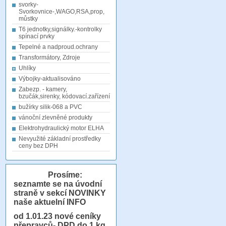
svorky-
Svorkovnice-,WAGO,RSA,prop,
můstky
T6 jednotky,signálky.-kontrolky
spínací prvky
Tepelné a nadproud.ochrany
Transformátory, Zdroje
Uhlíky
Výbojky-aktualisováno
Zabezp. - kamery,
bzučák,sirenky, kódovací.zařízení
bužírky silik-068 a PVC
vánoční zlevněné produkty
Elektrohydraulický motor ELHA
Nevyužité základní prostředky
ceny bez DPH
Prosíme:
seznamte se na úvodní
straně v sekcí NOVINKY
naše aktuelní INFO
od 1.01.23
nové ceníky
přepravců- DPD do 1 kg