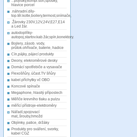
...pojistky,kompl.sort,spodky,
hlavice porcel
.náhradní.díly-
top.těl.kotle,boilery,termost,snímače,
.Žárovky 230V,12V,24V,E27,E14
a Led žár.
autodoplňky-
autopoj,startov.kab.žár,spín,konektory.
Bojlery, zásob. vody,
průtok.ohřívače, baterie, hadice
Cín,pájky, pájecí produkty
Deony, elekroměrové desky
Domácí spotřebiče a vysavače
Flexošňůry, účast.TV šňůry
kabel.příchytky vč OBO
Koncové spínače
Megaphone, hlasitý příposlech
Měřiče krevního tlaku a pulzu
měřící přístroje-elektroměry
Nářadí,spojovací
mat,.šrouby,hmožd
Objímky, patice, držáky
Produkty pro sváření, svorky,
kabel CGZ