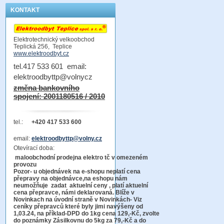
KONTAKT
Elektrotechnický velkoobchod
Teplická 256, Teplice
www.elektroodbyt.cz
tel.417 533 601 email:
elektroodbyttp@volnycz
změna bankovního
spojení: 2001180516 / 2010
tel.:
+420 417 533 600
email:
elektroodbyttp@volny.cz
Otevírací doba:
maloobchodní prodejna elektro tč v omezeném
provozu
Pozor-
u objednávek na e-shopu neplatí cena
přepravy na objednávce
,na eshopu nám
neumožňuje zadat aktuelní ceny , platí aktuelní
cena přepravce, námi deklarovaná. Blíže v
Novinkach na úvodní straně v Novinkách- Viz
ceníky přepravců které byly jimi navýšeny od
1,03.24, na příklad-DPD do 1kg cena 129,-Kč,
zvolte
do poznámky Zásilkovnu do 5kg
za 79,-Kč a do