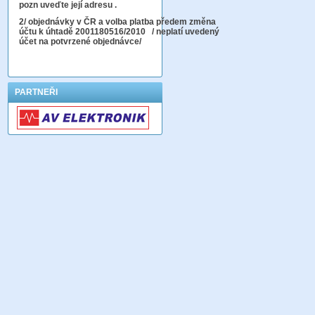
pozn uveďte její adresu .
2
/ objednávky v ČR a volba platba předem změna
účtu k úhtadě 2001180516/2010
/ neplatí uvedený
účet na potvrzené objednávce/
PARTNEŘI