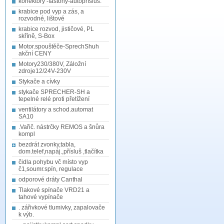
konektory -fastony-autopřísluš.
krabice pod vyp a zás, a
rozvodné, lištové
krabice rozvod, jističové, PL
skříně, S-Box
Motor.spouštěče-SprechShuh
akční CENY
Motory230/380V, Záložní
zdroje12/24V-230V
Stykače a cívky
stykače SPRECHER-SH a
tepelné relé proti přetížení
ventilátory a schod.automat
SA10
.Vařič. nástrčky REMOS a šnůra
kompl
bezdrát zvonky,tabla,
dom.telef,napáj.,přísluš ,tlačítka
čidla pohybu vč místo vyp
č1,soumr.spín, regulace
odporové dráty Canthal
Tlakové spínače VRD21 a
tahové vypínače
. zářivkové tlumivky, zapalovače
k výb.