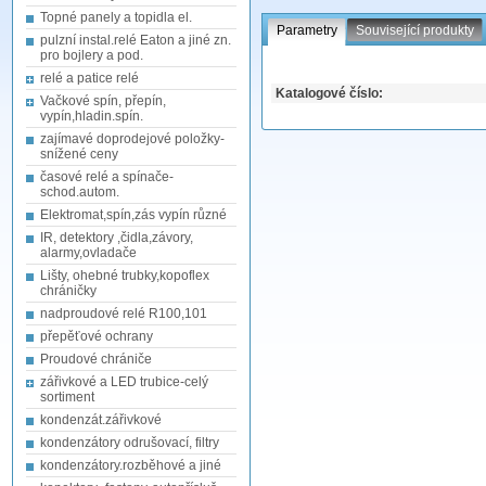
Topné panely a topidla el.
Parametry
Související produkty
pulzní instal.relé Eaton a jiné zn.
pro bojlery a pod.
relé a patice relé
Katalogové číslo:
Vačkové spín, přepín,
vypín,hladin.spín.
zajímavé doprodejové položky-
snížené ceny
časové relé a spínače-
schod.autom.
Elektromat,spín,zás vypín různé
IR, detektory ,čidla,závory,
alarmy,ovladače
Lišty, ohebné trubky,kopoflex
chráničky
nadproudové relé R100,101
přepěťové ochrany
Proudové chrániče
zářivkové a LED trubice-celý
sortiment
kondenzát.zářivkové
kondenzátory odrušovací, filtry
kondenzátory.rozběhové a jiné