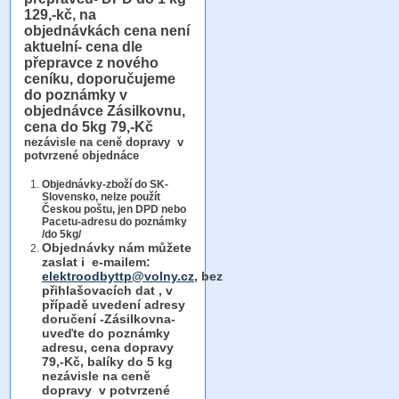
129,-kč, na
objednávkách cena není
aktuelní- cena dle
přepravce z nového
ceníku, doporučujeme
do poznámky v
objednávce Zásilkovnu,
cena do 5kg 79,-Kč
nezávisle na ceně dopravy v
potvrzené objednáce
Objednávky-zboží do SK-
Slovensko, nelze použít
Českou poštu, jen DPD nebo
Pacetu-adresu do poznámky
/do 5kg/
Objednávky
nám můžete
zaslat i e-mailem:
elektroodbyttp@volny.cz
, bez
přihlašovacích dat ,
v
případě uvedení adresy
doručení -Zásilkovna-
uveďte do poznámky
adresu, cena dopravy
79,-Kč, balíky do 5 kg
nezávisle na ceně
dopravy v potvrzené