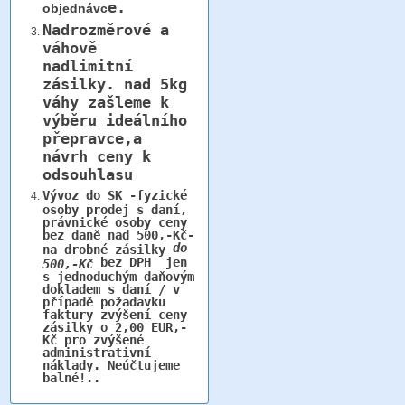
e.
objednávc
Nadrozměrové a
váhově
nadlimitní
zásilky.
nad 5kg
váhy
zašleme k
výběru ideálního
přepravce,a
návrh ceny k
odsouhlasu
Vývoz do SK -fyzické
osoby prodej s daní,
právnické osoby ceny
bez daně nad 500,-Kč-
do
na drobné zásilky
bez DPH jen
500,-Kč
s jednoduchým daňovým
dokladem s daní / v
případě požadavku
faktury zvýšení ceny
zásilky o 2,00 EUR,-
Kč pro zvýšené
administrativní
náklady. Neúčtujeme
balné!..