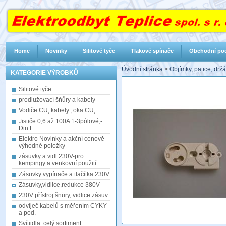
Home
Novinky
Silitové tyče
Tlakové spínače
Obchodní po
Úvodní stránka
>
Objímky, patice, drž
KATEGORIE VÝROBKŮ
Silitové tyče
prodlužovací šńůry a kabely
Vodiče CU, kabely., oka CU,
Jističe 0,6 až 100A 1-3pólové,-
Din L
Elektro Novinky a akční cenově
výhodné položky
zásuvky a vidl 230V-pro
kempingy a venkovní použití
Zásuvky vypínače a tlačítka 230V
Zásuvky,vidlice,redukce 380V
230V přístroj šnůry, vidlice.zásuv.
odvíječ kabelů s měřením CYKY
a pod.
Svítiidla: celý sortiment