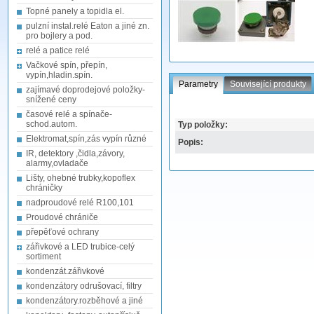
Topné panely a topidla el.
pulzní instal.relé Eaton a jiné zn.
pro bojlery a pod.
relé a patice relé
Vačkové spín, přepín,
vypín,hladin.spín.
Parametry
Související produkty
zajímavé doprodejové položky-
snížené ceny
časové relé a spínače-
schod.autom.
Typ položky:
Elektromat,spín,zás vypín různé
Popis:
IR, detektory ,čidla,závory,
alarmy,ovladače
Lišty, ohebné trubky,kopoflex
chráničky
nadproudové relé R100,101
Proudové chrániče
přepěťové ochrany
zářivkové a LED trubice-celý
sortiment
kondenzát.zářivkové
kondenzátory odrušovací, filtry
kondenzátory.rozběhové a jiné