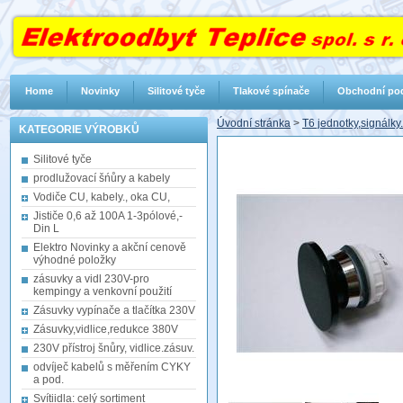
Home
Novinky
Silitové tyče
Tlakové spínače
Obchodní po
Úvodní stránka
>
T6 jednotky,signálky.
KATEGORIE VÝROBKŮ
Silitové tyče
prodlužovací šńůry a kabely
Vodiče CU, kabely., oka CU,
Jističe 0,6 až 100A 1-3pólové,-
Din L
Elektro Novinky a akční cenově
výhodné položky
zásuvky a vidl 230V-pro
kempingy a venkovní použití
Zásuvky vypínače a tlačítka 230V
Zásuvky,vidlice,redukce 380V
230V přístroj šnůry, vidlice.zásuv.
odvíječ kabelů s měřením CYKY
a pod.
Svítiidla: celý sortiment