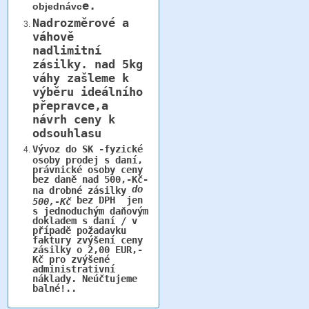
e.
objednávc
Nadrozměrové a
váhově
nadlimitní
zásilky.
nad 5kg
váhy
zašleme k
výběru ideálního
přepravce,a
návrh ceny k
odsouhlasu
Vývoz do SK -fyzické
osoby prodej s daní,
právnické osoby ceny
bez daně nad 500,-Kč-
do
na drobné zásilky
bez DPH jen
500,-Kč
s jednoduchým daňovým
dokladem s daní / v
případě požadavku
faktury zvýšení ceny
zásilky o 2,00 EUR,-
Kč pro zvýšené
administrativní
náklady. Neúčtujeme
balné!..