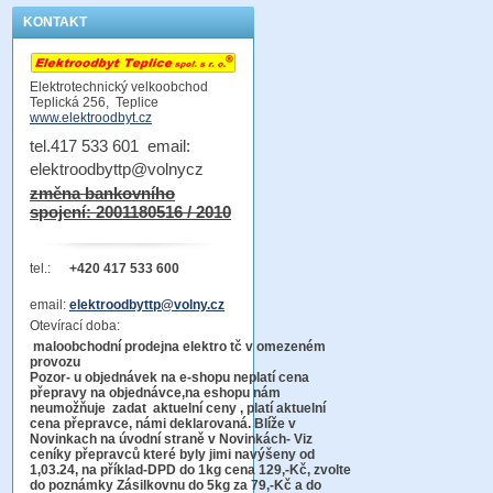
KONTAKT
Elektrotechnický velkoobchod
Teplická 256, Teplice
www.elektroodbyt.cz
tel.417 533 601 email:
elektroodbyttp@volnycz
změna bankovního
spojení: 2001180516 / 2010
tel.:
+420 417 533 600
email:
elektroodbyttp@volny.cz
Otevírací doba:
maloobchodní prodejna elektro tč v omezeném
provozu
Pozor-
u objednávek na e-shopu neplatí cena
přepravy na objednávce
,na eshopu nám
neumožňuje zadat aktuelní ceny , platí aktuelní
cena přepravce, námi deklarovaná. Blíže v
Novinkach na úvodní straně v Novinkách- Viz
ceníky přepravců které byly jimi navýšeny od
1,03.24, na příklad-DPD do 1kg cena 129,-Kč,
zvolte
do poznámky Zásilkovnu do 5kg
za 79,-Kč a do