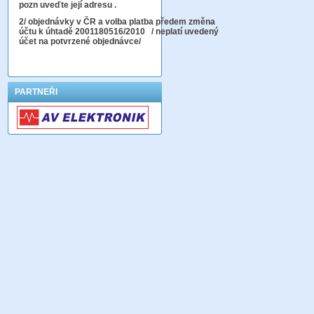
pozn uveďte její adresu .
2
/ objednávky v ČR a volba platba předem změna
účtu k úhtadě 2001180516/2010
/ neplatí uvedený
účet na potvrzené objednávce/
PARTNEŘI