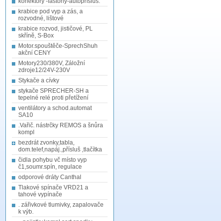
konektory -fastony-autopřísluš.
krabice pod vyp a zás, a
rozvodné, lištové
krabice rozvod, jističové, PL
skříně, S-Box
Motor.spouštěče-SprechShuh
akční CENY
Motory230/380V, Záložní
zdroje12/24V-230V
Stykače a cívky
stykače SPRECHER-SH a
tepelné relé proti přetížení
ventilátory a schod.automat
SA10
.Vařič. nástrčky REMOS a šnůra
kompl
bezdrát zvonky,tabla,
dom.telef,napáj.,přísluš ,tlačítka
čidla pohybu vč místo vyp
č1,soumr.spín, regulace
odporové dráty Canthal
Tlakové spínače VRD21 a
tahové vypínače
. zářivkové tlumivky, zapalovače
k výb.