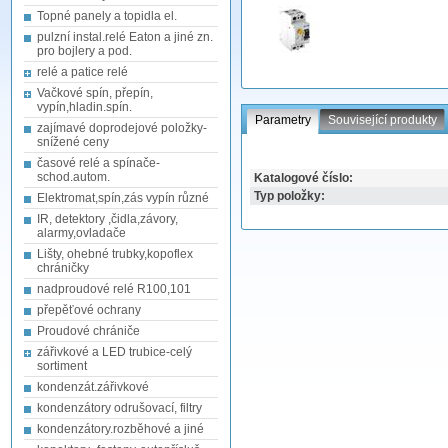
Topné panely a topidla el.
pulzní instal.relé Eaton a jiné zn.
pro bojlery a pod.
relé a patice relé
Vačkové spín, přepín,
vypín,hladin.spín.
Parametry
Související produkty
zajímavé doprodejové položky-
snížené ceny
časové relé a spínače-
schod.autom.
Katalogové číslo:
Typ položky:
Elektromat,spín,zás vypín různé
IR, detektory ,čidla,závory,
alarmy,ovladače
Lišty, ohebné trubky,kopoflex
chráničky
nadproudové relé R100,101
přepěťové ochrany
Proudové chrániče
zářivkové a LED trubice-celý
sortiment
kondenzát.zářivkové
kondenzátory odrušovací, filtry
kondenzátory.rozběhové a jiné