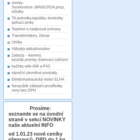
svorky-
Svorkovnice-,WAGO,RSA,prop,
můstky
T6 jednotky,signálky.-kontrolky
spínací prvky
Tepelné a nadproud.ochrany
Transformátory, Zdroje
Uhlíky
Výbojky-aktualisováno
Zabezp. - kamery,
bzučák,sirenky, kódovací.zařízení
bužírky silik-068 a PVC
vánoční zlevněné produkty
Elektrohydraulický motor ELHA
Nevyužité základní prostředky
ceny bez DPH
Prosíme:
seznamte se na úvodní
straně v sekcí NOVINKY
naše aktuelní INFO
od 1.01.23
nové ceníky
přepravců- DPD do 1 kg