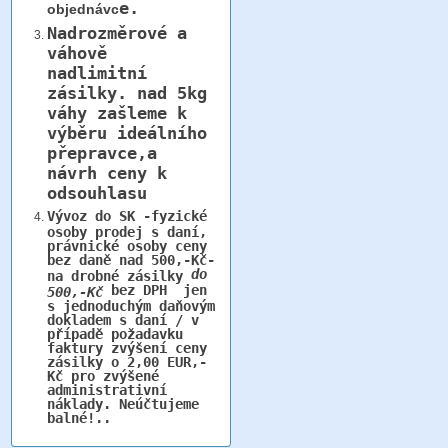
e.
objednávc
Nadrozměrové a
váhově
nadlimitní
zásilky.
nad 5kg
váhy
zašleme k
výběru ideálního
přepravce,a
návrh ceny k
odsouhlasu
Vývoz do SK -fyzické
osoby prodej s daní,
právnické osoby ceny
bez daně nad 500,-Kč-
do
na drobné zásilky
bez DPH jen
500,-Kč
s jednoduchým daňovým
dokladem s daní / v
případě požadavku
faktury zvýšení ceny
zásilky o 2,00 EUR,-
Kč pro zvýšené
administrativní
náklady. Neúčtujeme
balné!..