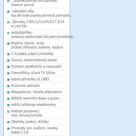
...pojistky,kompl.sort,spodky,
hlavice porcel
.náhradní.díly-
top.těl.kotle,boilery,termost,snímače,
.Žárovky 230V,12V,24V,E27,E14
a Led žár.
autodoplňky-
autopoj,startov.kab.žár,spín,konektory.
Bojlery, zásob. vody,
průtok.ohřívače, baterie, hadice
Cín,pájky, pájecí produkty
Deony, elekroměrové desky
Domácí spotřebiče a vysavače
Flexošňůry, účast.TV šňůry
kabel.příchytky vč OBO
Koncové spínače
Megaphone, hlasitý příposlech
Měřiče krevního tlaku a pulzu
měřící přístroje-elektroměry
Nářadí,spojovací
mat,.šrouby,hmožd
Objímky, patice, držáky
Produkty pro sváření, svorky,
kabel CGZ