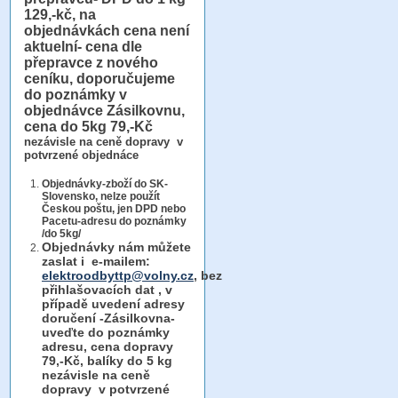
129,-kč, na
objednávkách cena není
aktuelní- cena dle
přepravce z nového
ceníku, doporučujeme
do poznámky v
objednávce Zásilkovnu,
cena do 5kg 79,-Kč
nezávisle na ceně dopravy v
potvrzené objednáce
Objednávky-zboží do SK-
Slovensko, nelze použít
Českou poštu, jen DPD nebo
Pacetu-adresu do poznámky
/do 5kg/
Objednávky
nám můžete
zaslat i e-mailem:
elektroodbyttp@volny.cz
, bez
přihlašovacích dat ,
v
případě uvedení adresy
doručení -Zásilkovna-
uveďte do poznámky
adresu, cena dopravy
79,-Kč, balíky do 5 kg
nezávisle na ceně
dopravy v potvrzené