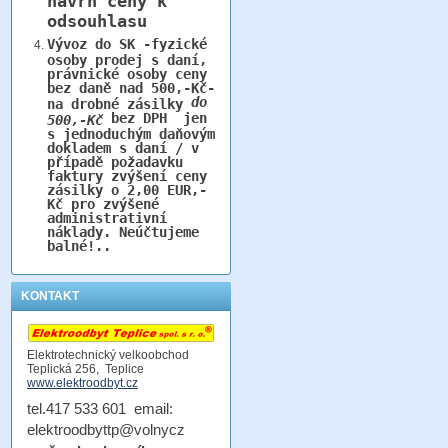
návrh ceny k
odsouhlasu
Vývoz do SK -fyzické
osoby prodej s daní,
právnické osoby ceny
bez daně nad 500,-Kč-
do
na drobné zásilky
bez DPH jen
500,-Kč
s jednoduchým daňovým
dokladem s daní / v
případě požadavku
faktury zvýšení ceny
zásilky o 2,00 EUR,-
Kč pro zvýšené
administrativní
náklady. Neúčtujeme
balné!..
KONTAKT
Elektrotechnický velkoobchod
Teplická 256, Teplice
www.elektroodbyt.cz
tel.417 533 601 email:
elektroodbyttp@volnycz