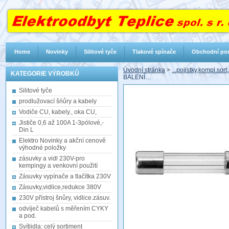
Home
Novinky
Silitové tyče
Tlakové spínače
Obchodní po
Úvodní stránka
>
...pojistky,kompl.sor
KATEGORIE VÝROBKŮ
BALENÍ…
Silitové tyče
prodlužovací šńůry a kabely
Vodiče CU, kabely., oka CU,
Jističe 0,6 až 100A 1-3pólové,-
Din L
Elektro Novinky a akční cenově
výhodné položky
zásuvky a vidl 230V-pro
kempingy a venkovní použití
Zásuvky vypínače a tlačítka 230V
Zásuvky,vidlice,redukce 380V
230V přístroj šnůry, vidlice.zásuv.
odvíječ kabelů s měřením CYKY
a pod.
Svítiidla: celý sortiment