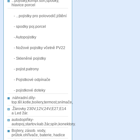
...pojistky,kompl.sort,spodky,
hlavice porcel
- ...pojistky pro polovodič.jištění
- spodky poj.porcel
- Autopojistky
- Nožové pojistky včetně PV22
- Skleněné pojistky
- pojist.patrony
- Pojistkové odpínače
- pojistkové doteky
.náhradní.díly-
top.těl.kotle,boilery,termost,snímače,
.Žárovky 230V,12V,24V,E27,E14
a Led žár.
autodoplňky-
autopoj,startov.kab.žár,spín,konektory.
Bojlery, zásob. vody,
průtok.ohřívače, baterie, hadice