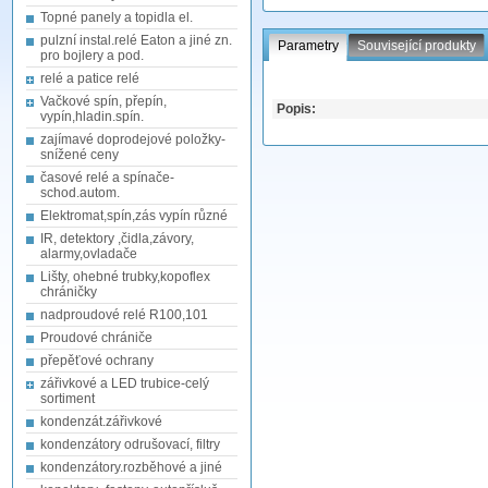
Topné panely a topidla el.
pulzní instal.relé Eaton a jiné zn.
Parametry
Související produkty
pro bojlery a pod.
relé a patice relé
Vačkové spín, přepín,
Popis:
vypín,hladin.spín.
zajímavé doprodejové položky-
snížené ceny
časové relé a spínače-
schod.autom.
Elektromat,spín,zás vypín různé
IR, detektory ,čidla,závory,
alarmy,ovladače
Lišty, ohebné trubky,kopoflex
chráničky
nadproudové relé R100,101
Proudové chrániče
přepěťové ochrany
zářivkové a LED trubice-celý
sortiment
kondenzát.zářivkové
kondenzátory odrušovací, filtry
kondenzátory.rozběhové a jiné