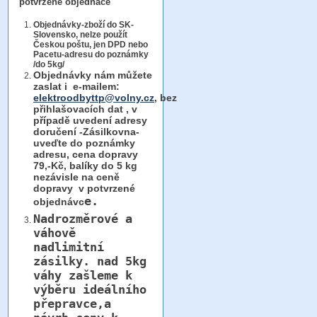
potvrzené objednáce
Objednávky-zboží do SK-
Slovensko, nelze použít
Českou poštu, jen DPD nebo
Pacetu-adresu do poznámky
/do 5kg/
Objednávky
nám můžete
zaslat i e-mailem:
elektroodbyttp@volny.cz
, bez
přihlašovacích dat ,
v
případě uvedení adresy
doručení -Zásilkovna-
uveďte do poznámky
adresu, cena dopravy
79,-Kč, balíky do 5 kg
nezávisle na ceně
dopravy v potvrzené
e.
objednávc
Nadrozměrové a
váhově
nadlimitní
zásilky.
nad 5kg
váhy
zašleme k
výběru ideálního
přepravce,a