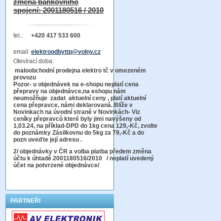
změna bankovního
spojení: 2001180516 / 2010
tel.:
+420 417 533 600
email:
elektroodbyttp@volny.cz
Otevírací doba:
maloobchodní prodejna elektro tč v omezeném
provozu
Pozor-
u objednávek na e-shopu neplatí cena
přepravy na objednávce
,na eshopu nám
neumožňuje zadat aktuelní ceny , platí aktuelní
cena přepravce, námi deklarovaná. Blíže v
Novinkach na úvodní straně v Novinkách- Viz
ceníky přepravců které byly jimi navýšeny od
1,03.24, na příklad-DPD do 1kg cena 129,-Kč,
zvolte
do poznámky Zásilkovnu do 5kg
za 79,-Kč a do
pozn uveďte její adresu .
2
/ objednávky v ČR a volba platba předem změna
účtu k úhtadě 2001180516/2010
/ neplatí uvedený
účet na potvrzené objednávce/
PARTNEŘI