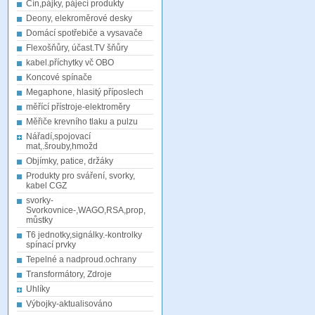
Cín,pájky, pájecí produkty
Deony, elekroměrové desky
Domácí spotřebiče a vysavače
Flexošňůry, účast.TV šňůry
kabel.příchytky vč OBO
Koncové spínače
Megaphone, hlasitý příposlech
měřící přístroje-elektroměry
Měřiče krevního tlaku a pulzu
Nářadí,spojovací
mat,.šrouby,hmožd
Objímky, patice, držáky
Produkty pro sváření, svorky,
kabel CGZ
svorky-
Svorkovnice-,WAGO,RSA,prop,
můstky
T6 jednotky,signálky.-kontrolky
spínací prvky
Tepelné a nadproud.ochrany
Transformátory, Zdroje
Uhlíky
Výbojky-aktualisováno