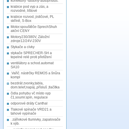
konektory -fastony-autopřísluš.
krabice pod vyp a zás, a
rozvodné, lištové
krabice rozvod, jističové, PL
skříně, S-Box
Motor.spouštěče-SprechShuh
akční CENY
Motory230/380V, Záložní
zdroje12/24V-230V
Stykače a cívky
stykače SPRECHER-SH a
tepelné relé proti přetížení
ventilátory a schod.automat
SA10
.Vařič. nástrčky REMOS a šnůra
kompl
bezdrát zvonky,tabla,
dom.telef,napáj.,přísluš ,tlačítka
čidla pohybu vč místo vyp
č1,soumr.spín, regulace
odporové dráty Canthal
Tlakové spínače VRD21 a
tahové vypínače
. zářivkové tlumivky, zapalovače
k výb.