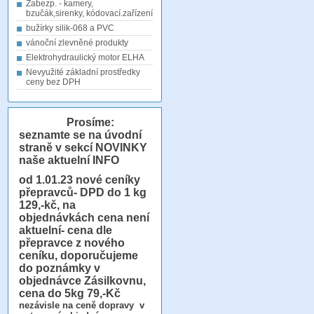
Zabezp. - kamery,
bzučák,sirenky, kódovací.zařízení
bužírky silik-068 a PVC
vánoční zlevněné produkty
Elektrohydraulický motor ELHA
Nevyužité základní prostředky
ceny bez DPH
Prosíme:
seznamte se na úvodní
straně v sekcí NOVINKY
naše aktuelní INFO
od 1.01.23
nové ceníky
přepravců- DPD do 1 kg
129,-kč, na
objednávkách cena není
aktuelní- cena dle
přepravce z nového
ceníku, doporučujeme
do poznámky v
objednávce Zásilkovnu,
cena do 5kg 79,-Kč
nezávisle na ceně dopravy v