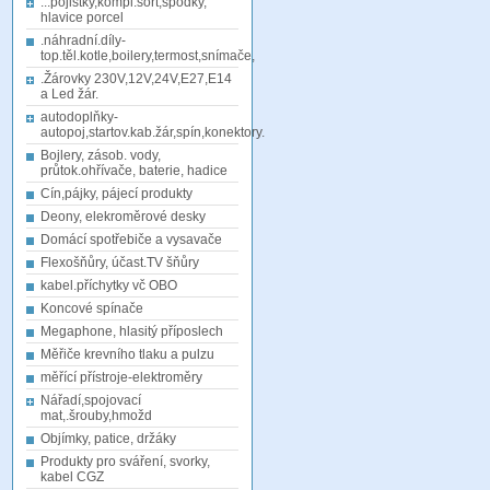
...pojistky,kompl.sort,spodky,
hlavice porcel
.náhradní.díly-
top.těl.kotle,boilery,termost,snímače,
.Žárovky 230V,12V,24V,E27,E14
a Led žár.
autodoplňky-
autopoj,startov.kab.žár,spín,konektory.
Bojlery, zásob. vody,
průtok.ohřívače, baterie, hadice
Cín,pájky, pájecí produkty
Deony, elekroměrové desky
Domácí spotřebiče a vysavače
Flexošňůry, účast.TV šňůry
kabel.příchytky vč OBO
Koncové spínače
Megaphone, hlasitý příposlech
Měřiče krevního tlaku a pulzu
měřící přístroje-elektroměry
Nářadí,spojovací
mat,.šrouby,hmožd
Objímky, patice, držáky
Produkty pro sváření, svorky,
kabel CGZ