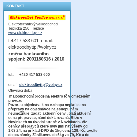
KONTAKT
Elektrotechnický velkoobchod
Teplická 256, Teplice
www.elektroodbyt.cz
tel.417 533 601 email:
elektroodbyttp@volnycz
změna bankovního
spojení: 2001180516 / 2010
tel.:
+420 417 533 600
email:
elektroodbyttp@volny.cz
Otevírací doba:
maloobchodní prodejna elektro tč v omezeném
provozu
Pozor-
u objednávek na e-shopu neplatí cena
přepravy na objednávce
,na eshopu nám
neumožňuje zadat aktuelní ceny , platí aktuelní
cena přepravce, námi deklarovaná. Blíže v
Novinkach na úvodní straně v Novinkách- Viz
ceníky přepravců které byly jimi navýšeny od
1,03.24, na příklad-DPD do 1kg cena 129,-Kč,
zvolte
do poznámky Zásilkovnu do 5kg
za 79,-Kč a do