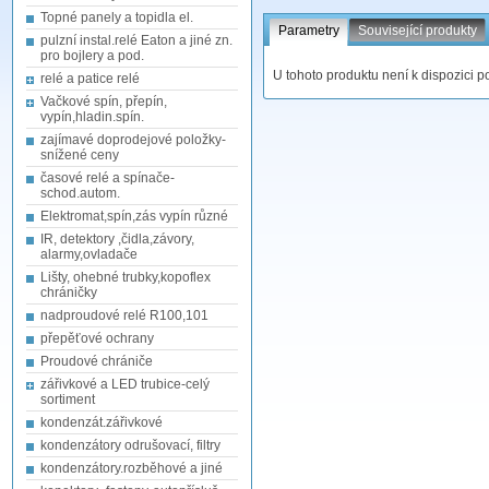
Topné panely a topidla el.
Parametry
Související produkty
pulzní instal.relé Eaton a jiné zn.
pro bojlery a pod.
U tohoto produktu není k dispozici p
relé a patice relé
Vačkové spín, přepín,
vypín,hladin.spín.
zajímavé doprodejové položky-
snížené ceny
časové relé a spínače-
schod.autom.
Elektromat,spín,zás vypín různé
IR, detektory ,čidla,závory,
alarmy,ovladače
Lišty, ohebné trubky,kopoflex
chráničky
nadproudové relé R100,101
přepěťové ochrany
Proudové chrániče
zářivkové a LED trubice-celý
sortiment
kondenzát.zářivkové
kondenzátory odrušovací, filtry
kondenzátory.rozběhové a jiné