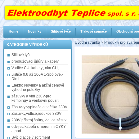
Home
Novinky
Silitové tyče
Tlakové spínače
Obchodní po
Úvodní stránka
>
Produkty pro sváření
KATEGORIE VÝROBKŮ
Silitové tyče
prodlužovací šńůry a kabely
Vodiče CU, kabely., oka CU,
Jističe 0,6 až 100A 1-3pólové,-
Din L
Elektro Novinky a akční cenově
výhodné položky
zásuvky a vidl 230V-pro
kempingy a venkovní použití
Zásuvky vypínače a tlačítka 230V
Zásuvky,vidlice,redukce 380V
230V přístroj šnůry, vidlice.zásuv.
odvíječ kabelů s měřením CYKY
a pod.
Svítiidla: celý sortiment