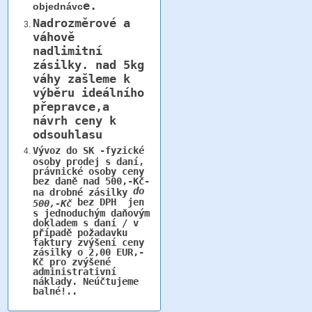
e.
objednávc
Nadrozměrové a
váhově
nadlimitní
zásilky.
nad 5kg
váhy
zašleme k
výběru ideálního
přepravce,a
návrh ceny k
odsouhlasu
Vývoz do SK -fyzické
osoby prodej s daní,
právnické osoby ceny
bez daně nad 500,-Kč-
do
na drobné zásilky
bez DPH jen
500,-Kč
s jednoduchým daňovým
dokladem s daní / v
případě požadavku
faktury zvýšení ceny
zásilky o 2,00 EUR,-
Kč pro zvýšené
administrativní
náklady. Neúčtujeme
balné!..