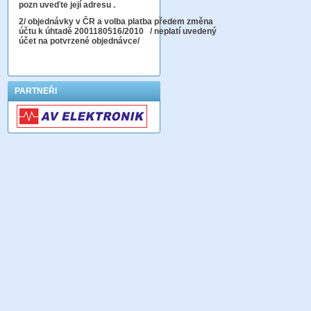
pozn uveďte její adresu .
2
/ objednávky v ČR a volba platba předem změna
účtu k úhtadě 2001180516/2010
/ neplatí uvedený
účet na potvrzené objednávce/
PARTNEŘI