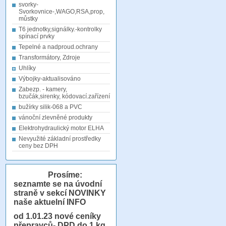
svorky-
Svorkovnice-,WAGO,RSA,prop,
můstky
T6 jednotky,signálky.-kontrolky
spínací prvky
Tepelné a nadproud.ochrany
Transformátory, Zdroje
Uhlíky
Výbojky-aktualisováno
Zabezp. - kamery,
bzučák,sirenky, kódovací.zařízení
bužírky silik-068 a PVC
vánoční zlevněné produkty
Elektrohydraulický motor ELHA
Nevyužité základní prostředky
ceny bez DPH
Prosíme:
seznamte se na úvodní
straně v sekcí NOVINKY
naše aktuelní INFO
od 1.01.23
nové ceníky
přepravců- DPD do 1 kg