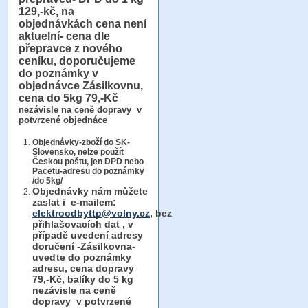
129,-kč, na
objednávkách cena není
aktuelní- cena dle
přepravce z nového
ceníku, doporučujeme
do poznámky v
objednávce Zásilkovnu,
cena do 5kg 79,-Kč
nezávisle na ceně dopravy v
potvrzené objednáce
Objednávky-zboží do SK-
Slovensko, nelze použít
Českou poštu, jen DPD nebo
Pacetu-adresu do poznámky
/do 5kg/
Objednávky
nám můžete
zaslat i e-mailem:
elektroodbyttp@volny.cz
, bez
přihlašovacích dat ,
v
případě uvedení adresy
doručení -Zásilkovna-
uveďte do poznámky
adresu, cena dopravy
79,-Kč, balíky do 5 kg
nezávisle na ceně
dopravy v potvrzené