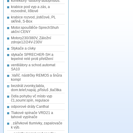
konektory -fastony-autopřísluš.
krabice pod vyp a zás, a
rozvodné, lištové
krabice rozvod, jističové, PL
skříně, S-Box
Motor.spouštěče-SprechShuh
akční CENY
Motory230/380V, Záložní
zdroje12/24V-230V
Stykače a cívky
stykače SPRECHER-SH a
tepelné relé proti přetížení
ventilátory a schod.automat
SA10
.Vařič. nástrčky REMOS a šnůra
kompl
bezdrát zvonky,tabla,
dom.telef,napáj.,přísluš ,tlačítka
čidla pohybu vč místo vyp
č1,soumr.spín, regulace
odporové dráty Canthal
Tlakové spínače VRD21 a
tahové vypínače
. zářivkové tlumivky, zapalovače
k výb.