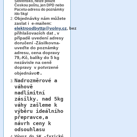
Slovensko, nelze použít
Českou poštu, jen DPD nebo
Pacetu-adresu do poznámky
/do 5kg/
Objednávky
nám můžete
zaslat i e-mailem:
elektroodbyttp@volny.cz
, bez
přihlašovacích dat ,
v
případě uvedení adresy
doručení -Zásilkovna-
uveďte do poznámky
adresu, cena dopravy
79,-Kč, balíky do 5 kg
nezávisle na ceně
dopravy v potvrzené
e.
objednávc
Nadrozměrové a
váhově
nadlimitní
zásilky.
nad 5kg
váhy
zašleme k
výběru ideálního
přepravce,a
návrh ceny k
odsouhlasu
Vývoz do SK -fyzické