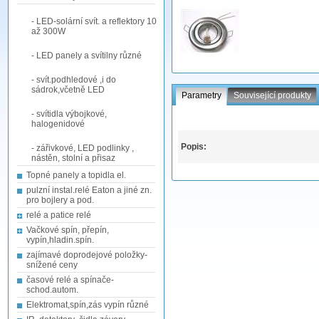
- LED-solární svít. a reflektory 10
až 300W
- LED panely a svítilny různé
- svít.podhledové ,i do
sádrok,včetně LED
Parametry
Související produkty
- svítidla výbojkové,
halogenidové
Popis:
- zářivkové, LED podlinky ,
nástěn, stolní a přisaz
Topné panely a topidla el.
pulzní instal.relé Eaton a jiné zn.
pro bojlery a pod.
relé a patice relé
Vačkové spín, přepín,
vypín,hladin.spín.
zajímavé doprodejové položky-
snížené ceny
časové relé a spínače-
schod.autom.
Elektromat,spín,zás vypín různé