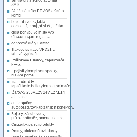
ventilátory a schod.automat
SA10
.Vařič. nástrčky REMOS a šnůra
kompl
bezdrát zvonky,tabla,
dom.telef,napáj.,přísluš ,tlačítka
čidla pohybu vč místo vyp
č1,soumr.spín, regulace
odporové dráty Canthal
Tlakové spínače VRD21 a
tahové vypínače
. zářivkové tlumivky, zapalovače
k výb.
...pojistky,kompl.sort,spodky,
hlavice porcel
.náhradní.díly-
top.těl.kotle,boilery,termost,snímače,
.Žárovky 230V,12V,24V,E27,E14
a Led žár.
autodoplňky-
autopoj,startov.kab.žár,spín,konektory.
Bojlery, zásob. vody,
průtok.ohřívače, baterie, hadice
Cín,pájky, pájecí produkty
Deony, elekroměrové desky