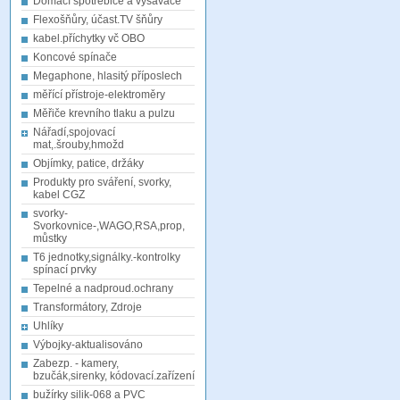
Domácí spotřebiče a vysavače
Flexošňůry, účast.TV šňůry
kabel.příchytky vč OBO
Koncové spínače
Megaphone, hlasitý příposlech
měřící přístroje-elektroměry
Měřiče krevního tlaku a pulzu
Nářadí,spojovací
mat,.šrouby,hmožd
Objímky, patice, držáky
Produkty pro sváření, svorky,
kabel CGZ
svorky-
Svorkovnice-,WAGO,RSA,prop,
můstky
T6 jednotky,signálky.-kontrolky
spínací prvky
Tepelné a nadproud.ochrany
Transformátory, Zdroje
Uhlíky
Výbojky-aktualisováno
Zabezp. - kamery,
bzučák,sirenky, kódovací.zařízení
bužírky silik-068 a PVC