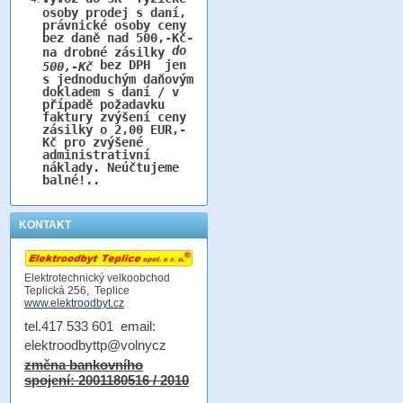
osoby prodej s daní,
právnické osoby ceny
bez daně nad 500,-Kč-
do
na drobné zásilky
bez DPH jen
500,-Kč
s jednoduchým daňovým
dokladem s daní / v
případě požadavku
faktury zvýšení ceny
zásilky o 2,00 EUR,-
Kč pro zvýšené
administrativní
náklady. Neúčtujeme
balné!..
KONTAKT
Elektrotechnický velkoobchod
Teplická 256, Teplice
www.elektroodbyt.cz
tel.417 533 601 email:
elektroodbyttp@volnycz
změna bankovního
spojení: 2001180516 / 2010