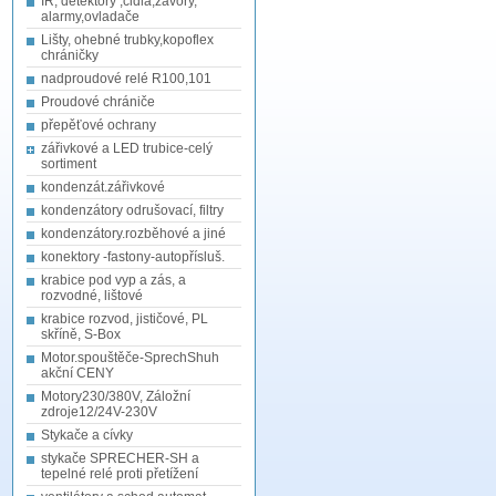
IR, detektory ,čidla,závory,
alarmy,ovladače
Lišty, ohebné trubky,kopoflex
chráničky
nadproudové relé R100,101
Proudové chrániče
přepěťové ochrany
zářivkové a LED trubice-celý
sortiment
kondenzát.zářivkové
kondenzátory odrušovací, filtry
kondenzátory.rozběhové a jiné
konektory -fastony-autopřísluš.
krabice pod vyp a zás, a
rozvodné, lištové
krabice rozvod, jističové, PL
skříně, S-Box
Motor.spouštěče-SprechShuh
akční CENY
Motory230/380V, Záložní
zdroje12/24V-230V
Stykače a cívky
stykače SPRECHER-SH a
tepelné relé proti přetížení