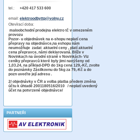
tel.:
+420 417 533 600
email:
elektroodbyttp@volny.cz
Otevírací doba:
maloobchodní prodejna elektro tč v omezeném
provozu
Pozor-
u objednávek na e-shopu neplatí cena
přepravy na objednávce
,na eshopu nám
neumožňuje zadat aktuelní ceny , platí aktuelní
cena přepravce, námi deklarovaná. Blíže v
Novinkach na úvodní straně v Novinkách- Viz
ceníky přepravců které byly jimi navýšeny od
1,03.24, na příklad-DPD do 1kg cena 129,-Kč,
zvolte
do poznámky Zásilkovnu do 5kg
za 79,-Kč a do
pozn uveďte její adresu .
2
/ objednávky v ČR a volba platba předem změna
účtu k úhtadě 2001180516/2010
/ neplatí uvedený
účet na potvrzené objednávce/
PARTNEŘI