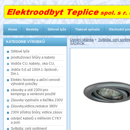
Home
Novinky
Silitové tyče
Tlakové spínače
Obchodní po
Úvodní stránka
>
Svítiidla: celý sorti
KATEGORIE VÝROBKŮ
SÁDROK.…
Silitové tyče
prodlužovací šńůry a kabely
Vodiče CU, kabely., oka CU,
Jističe 0,6 až 100A 1-3pólové,-
Din L
Elektro Novinky a akční cenově
výhodné položky
zásuvky a vidl 230V-pro
kempingy a venkovní použití
Zásuvky vypínače a tlačítka 230V
Zásuvky,vidlice,redukce 380V
230V přístroj šnůry, vidlice.zásuv.
odvíječ kabelů s měřením CYKY
a pod.
Svítiidla: celý sortiment