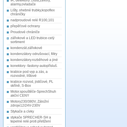
IR, detektory ,čidla,závory,
alarmy,ovladače
Lišty, ohebné trubky,kopoflex
chráničky
nadproudové relé R100,101
přepěťové ochrany
Proudové chrániče
zářivkové a LED trubice-celý
sortiment
kondenzát.zářivkové
kondenzátory odrušovací, filtry
kondenzátory.rozběhové a jiné
konektory -fastony-autopřísluš.
krabice pod vyp a zás, a
rozvodné, lištové
krabice rozvod, jističové, PL
skříně, S-Box
Motor.spouštěče-SprechShuh
akční CENY
Motory230/380V, Záložní
zdroje12/24V-230V
Stykače a cívky
stykače SPRECHER-SH a
tepelné relé proti přetížení