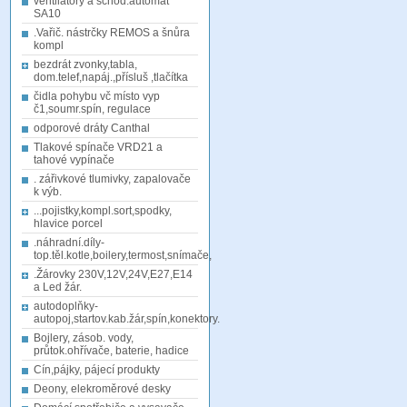
ventilátory a schod.automat
SA10
.Vařič. nástrčky REMOS a šnůra
kompl
bezdrát zvonky,tabla,
dom.telef,napáj.,přísluš ,tlačítka
čidla pohybu vč místo vyp
č1,soumr.spín, regulace
odporové dráty Canthal
Tlakové spínače VRD21 a
tahové vypínače
. zářivkové tlumivky, zapalovače
k výb.
...pojistky,kompl.sort,spodky,
hlavice porcel
.náhradní.díly-
top.těl.kotle,boilery,termost,snímače,
.Žárovky 230V,12V,24V,E27,E14
a Led žár.
autodoplňky-
autopoj,startov.kab.žár,spín,konektory.
Bojlery, zásob. vody,
průtok.ohřívače, baterie, hadice
Cín,pájky, pájecí produkty
Deony, elekroměrové desky