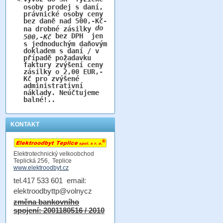
osoby prodej s daní,
právnické osoby ceny
bez daně nad 500,-Kč-
do
na drobné zásilky
bez DPH jen
500,-Kč
s jednoduchým daňovým
dokladem s daní / v
případě požadavku
faktury zvýšení ceny
zásilky o 2,00 EUR,-
Kč pro zvýšené
administrativní
náklady. Neúčtujeme
balné!..
KONTAKT
Elektrotechnický velkoobchod
Teplická 256, Teplice
www.elektroodbyt.cz
tel.417 533 601 email:
elektroodbyttp@volnycz
změna bankovního
spojení: 2001180516 / 2010