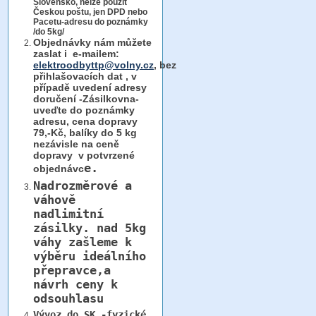
Slovensko, nelze použít
Českou poštu, jen DPD nebo
Pacetu-adresu do poznámky
/do 5kg/
Objednávky
nám můžete
zaslat i e-mailem:
elektroodbyttp@volny.cz
, bez
přihlašovacích dat ,
v
případě uvedení adresy
doručení -Zásilkovna-
uveďte do poznámky
adresu, cena dopravy
79,-Kč, balíky do 5 kg
nezávisle na ceně
dopravy v potvrzené
e.
objednávc
Nadrozměrové a
váhově
nadlimitní
zásilky.
nad 5kg
váhy
zašleme k
výběru ideálního
přepravce,a
návrh ceny k
odsouhlasu
Vývoz do SK -fyzické