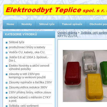
Home
Novinky
Silitové tyče
Tlakové spínače
Obchodní po
Úvodní stránka
>
Svítiidla: celý sorti
KATEGORIE VÝROBKŮ
KRYTU ŽLUTÁ,…
Silitové tyče
prodlužovací šńůry a kabely
Vodiče CU, kabely., oka CU,
Jističe 0,6 až 100A 1-3pólové,-
Din L
Elektro Novinky a akční cenově
výhodné položky
zásuvky a vidl 230V-pro
kempingy a venkovní použití
Zásuvky vypínače a tlačítka 230V
Zásuvky,vidlice,redukce 380V
230V přístroj šnůry, vidlice.zásuv.
odvíječ kabelů s měřením CYKY
a pod.
Svítiidla: celý sortiment