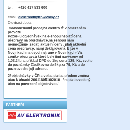
tel.:
+420 417 533 600
email:
elektroodbyttp@volny.cz
Otevírací doba:
maloobchodní prodejna elektro tč v omezeném
provozu
Pozor-
u objednávek na e-shopu neplatí cena
přepravy na objednávce
,na eshopu nám
neumožňuje zadat aktuelní ceny , platí aktuelní
cena přepravce, námi deklarovaná. Blíže v
Novinkach na úvodní straně v Novinkách- Viz
ceníky přepravců které byly jimi navýšeny od
1,03.24, na příklad-DPD do 1kg cena 129,-Kč,
zvolte
do poznámky Zásilkovnu do 5kg
za 79,-Kč a do
pozn uveďte její adresu .
2
/ objednávky v ČR a volba platba předem změna
účtu k úhtadě 2001180516/2010
/ neplatí uvedený
účet na potvrzené objednávce/
PARTNEŘI