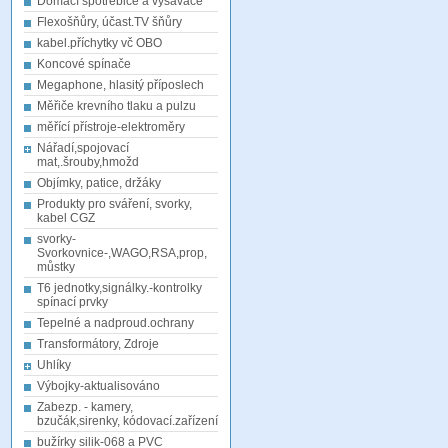
Domácí spotřebiče a vysavače
Flexošňůry, účast.TV šňůry
kabel.příchytky vč OBO
Koncové spínače
Megaphone, hlasitý příposlech
Měřiče krevního tlaku a pulzu
měřící přístroje-elektroměry
Nářadí,spojovací
mat,.šrouby,hmožd
Objímky, patice, držáky
Produkty pro sváření, svorky,
kabel CGZ
svorky-
Svorkovnice-,WAGO,RSA,prop,
můstky
T6 jednotky,signálky.-kontrolky
spínací prvky
Tepelné a nadproud.ochrany
Transformátory, Zdroje
Uhlíky
Výbojky-aktualisováno
Zabezp. - kamery,
bzučák,sirenky, kódovací.zařízení
bužírky silik-068 a PVC