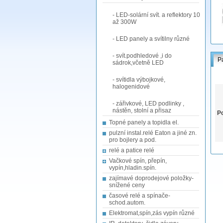
- LED-solární svít. a reflektory 10
až 300W
- LED panely a svítilny různé
- svít.podhledové ,i do
P
sádrok,včetně LED
- svítidla výbojkové,
halogenidové
- zářivkové, LED podlinky ,
nástěn, stolní a přisaz
Po
Topné panely a topidla el.
pulzní instal.relé Eaton a jiné zn.
pro bojlery a pod.
relé a patice relé
Vačkové spín, přepín,
vypín,hladin.spín.
zajímavé doprodejové položky-
snížené ceny
časové relé a spínače-
schod.autom.
Elektromat,spín,zás vypín různé