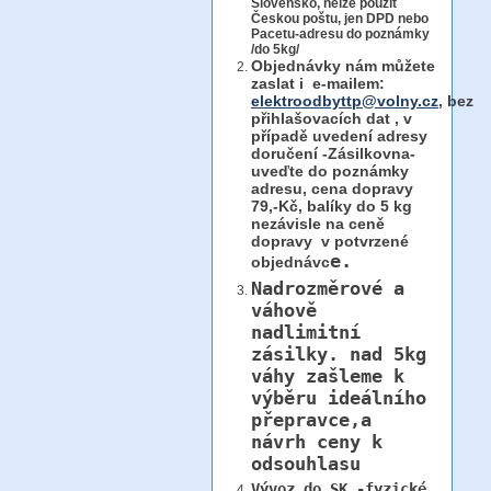
Slovensko, nelze použít
Českou poštu, jen DPD nebo
Pacetu-adresu do poznámky
/do 5kg/
Objednávky
nám můžete
zaslat i e-mailem:
elektroodbyttp@volny.cz
, bez
přihlašovacích dat ,
v
případě uvedení adresy
doručení -Zásilkovna-
uveďte do poznámky
adresu, cena dopravy
79,-Kč, balíky do 5 kg
nezávisle na ceně
dopravy v potvrzené
e.
objednávc
Nadrozměrové a
váhově
nadlimitní
zásilky.
nad 5kg
váhy
zašleme k
výběru ideálního
přepravce,a
návrh ceny k
odsouhlasu
Vývoz do SK -fyzické