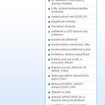
IR, detektory ,čidla,závory,
alarmy,ovladače
Lišty, ohebné trubky,kopoflex
chráničky
nadproudové relé R100,101
přepěťové ochrany
Proudové chrániče
zářivkové a LED trubice-celý
sortiment
kondenzát.zářivkové
kondenzátory odrušovací, filtry
kondenzátory.rozběhové a jiné
konektory -fastony-autopřísluš.
krabice pod vyp a zás, a
rozvodné, lištové
krabice rozvod, jističové, PL
skříně, S-Box
Motor.spouštěče-SprechShuh
akční CENY
Motory230/380V, Záložní
zdroje12/24V-230V
Stykače a cívky
stykače SPRECHER-SH a
tepelné relé proti přetížení