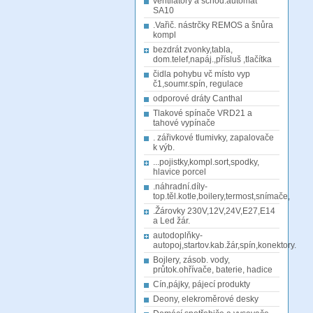
ventilátory a schod.automat
SA10
.Vařič. nástrčky REMOS a šnůra
kompl
bezdrát zvonky,tabla,
dom.telef,napáj.,přísluš ,tlačítka
čidla pohybu vč místo vyp
č1,soumr.spín, regulace
odporové dráty Canthal
Tlakové spínače VRD21 a
tahové vypínače
. zářivkové tlumivky, zapalovače
k výb.
...pojistky,kompl.sort,spodky,
hlavice porcel
.náhradní.díly-
top.těl.kotle,boilery,termost,snímače,
.Žárovky 230V,12V,24V,E27,E14
a Led žár.
autodoplňky-
autopoj,startov.kab.žár,spín,konektory.
Bojlery, zásob. vody,
průtok.ohřívače, baterie, hadice
Cín,pájky, pájecí produkty
Deony, elekroměrové desky