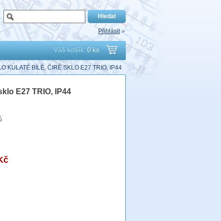
Přihlásit
Váš košík:
0 ks
Přejít
LO KULATÉ BÍLÉ, ČIRÉ SKLO E27 TRIO, IP44
do
é sklo E27 TRIO, IP44
košíku
ů
Kč