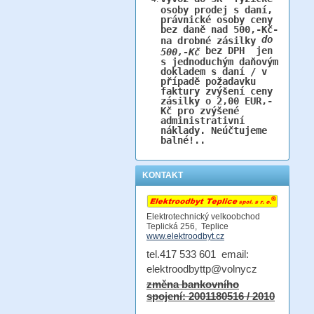
osoby prodej s daní,
právnické osoby ceny
bez daně nad 500,-Kč-
do
na drobné zásilky
bez DPH jen
500,-Kč
s jednoduchým daňovým
dokladem s daní / v
případě požadavku
faktury zvýšení ceny
zásilky o 2,00 EUR,-
Kč pro zvýšené
administrativní
náklady. Neúčtujeme
balné!..
KONTAKT
Elektrotechnický velkoobchod
Teplická 256, Teplice
www.elektroodbyt.cz
tel.417 533 601 email:
elektroodbyttp@volnycz
změna bankovního
spojení: 2001180516 / 2010