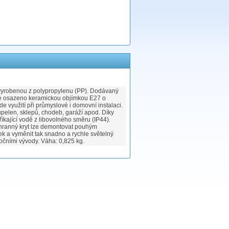
 vyrobenou z polypropylenu (PP). Dodávaný
lo je osazeno keramickou objímkou E27 o
e využití při průmyslové i domovní instalaci.
oupelen, sklepů, chodeb, garáží apod. Díky
tříkající vodě z libovolného směru (IP44).
Ochranný kryt lze demontovat pouhým
k a vyměnit tak snadno a rychle světelný
bočními vývody. Váha: 0,825 kg.