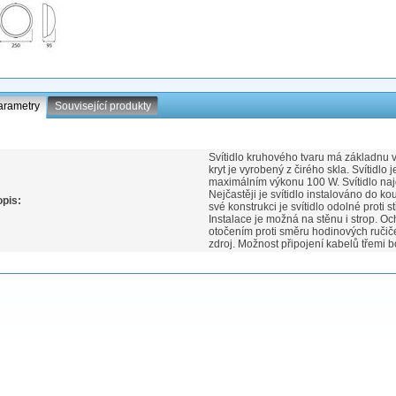
arametry
Související produkty
Svítidlo kruhového tvaru má základnu
kryt je vyrobený z čirého skla. Svítid
maximálním výkonu 100 W. Svítidlo najd
Nejčastěji je svítidlo instalováno do k
pis:
své konstrukci je svítidlo odolné proti s
Instalace je možná na stěnu i strop. 
otočením proti směru hodinových ručiče
zdroj. Možnost připojení kabelů třemi 