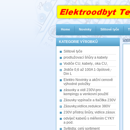
Home
Novinky
Silitové tyče
T
Úvod
KATEGORIE VÝROBKŮ
Silitové tyče
prodlužovací šńůry a kabely
Vodiče CU, kabely., oka CU,
Jističe 0,6 až 100A 1-3pólové,-
Din L
Elektro Novinky a akční cenově
výhodné položky
zásuvky a vidl 230V-pro
kempingy a venkovní použití
Zásuvky vypínače a tlačítka 230V
Zásuvky,vidlice,redukce 380V
230V přístroj šnůry, vidlice.zásuv.
odvíječ kabelů s měřením CYKY
a pod.
Svítiidla: celý sortiment