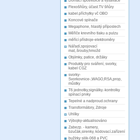
Domácí spotřebiče a vysavače
Flexošňůry, účast.TV šňůry
kabel.příchytky vč OBO
Koncové spínače
Megaphone, hlasitý příposlech
Měřiče krevního tlaku a pulzu
měřící přístroje-elektroměry
Nářadí,spojovací
mat,.šrouby,hmožd
Objímky, patice, držáky
Produkty pro sváření, svorky,
kabel CGZ
svorky-
Svorkovnice-,WAGO,RSA,prop,
můstky
T6 jednotky,signálky.-kontrolky
spínací prvky
Tepelné a nadproud.ochrany
Transformátory, Zdroje
Uhlíky
Výbojky-aktualisováno
Zabezp. - kamery,
bzučák,sirenky, kódovací.zařízení
bužírky silik-068 a PVC