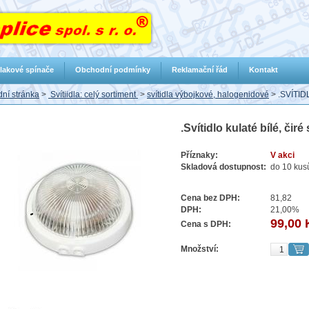
lakové spínače
Obchodní podmínky
Reklamační řád
Kontakt
ní stránka
>
Svítiidla: celý sortiment
>
svítidla výbojkové, halogenidové
>
.SVÍTID
.Svítidlo kulaté bílé, čir
Příznaky:
V akci
Skladová dostupnost:
do 10 kus
Cena bez DPH:
81,82
DPH:
21,00%
99,00 
Cena s DPH:
Množství: