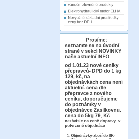
vánoční zlevněné produkty
Elektrohydraulický motor ELHA
Nevyužité základní prostředky
ceny bez DPH
Prosíme:
seznamte se na úvodní
straně v sekcí NOVINKY
naše aktuelní INFO
od 1.01.23
nové ceníky
přepravců- DPD do 1 kg
129,-kč, na
objednávkách cena není
aktuelní- cena dle
přepravce z nového
ceníku, doporučujeme
do poznámky v
objednávce Zásilkovnu,
cena do 5kg 79,-Kč
nezávisle na ceně dopravy v
potvrzené objednáce
Objednávky-zboží do SK-