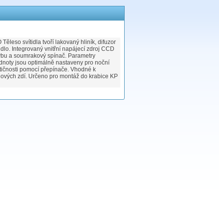
o svítidla tvoří lakovaný hliník, difuzor
tidlo. Integrovaný vnitřní napájecí zdroj CCD
ybu a soumrakový spínač. Parametry
odnoty jsou optimálně nastaveny pro noční
tičnosti pomocí přepínače. Vhodné k
dových zdí. Určeno pro montáž do krabice KP