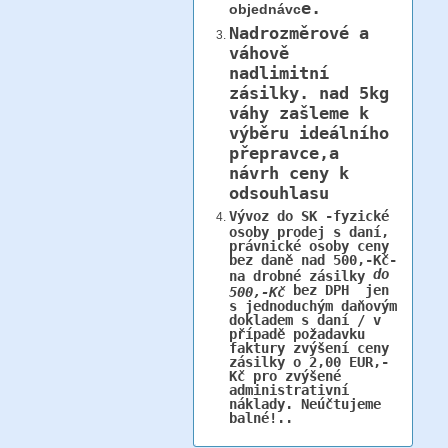
e.
objednávc
Nadrozměrové a
váhově
nadlimitní
zásilky.
nad 5kg
váhy
zašleme k
výběru ideálního
přepravce,a
návrh ceny k
odsouhlasu
Vývoz do SK -fyzické
osoby prodej s daní,
právnické osoby ceny
bez daně nad 500,-Kč-
do
na drobné zásilky
bez DPH jen
500,-Kč
s jednoduchým daňovým
dokladem s daní / v
případě požadavku
faktury zvýšení ceny
zásilky o 2,00 EUR,-
Kč pro zvýšené
administrativní
náklady. Neúčtujeme
balné!..