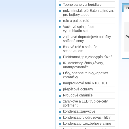
Topné panely a topidla el.
P
pulzní instal.relé Eaton a jiné zn.
pro bojlery a pod.
relé a patice relé
Vačkové spín, přepín,
vypín,hladin.spín.
zajímavé doprodejové položky-
Po
snížené ceny
časové relé a spínače-
schod.autom.
Elektromat,spín,zás vypín různé
IR, detektory ,čidla,závory,
alarmy,ovladače
Lišty, ohebné trubky,kopoflex
chráničky
nadproudové relé R100,101
přepěťové ochrany
Proudové chrániče
zářivkové a LED trubice-celý
sortiment
kondenzát.zářivkové
kondenzátory odrušovací, filtry
kondenzátory.rozběhové a jiné