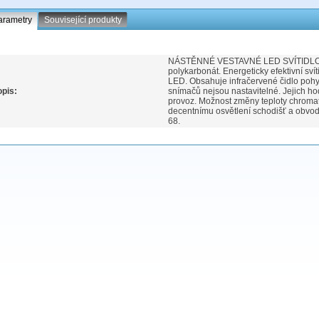
arametry
Související produkty
NÁSTĚNNÉ VESTAVNÉ LED SVÍTIDLO Těles
polykarbonát. Energeticky efektivní sví
LED. Obsahuje infračervené čidlo poh
pis:
snímačů nejsou nastavitelné. Jejich h
provoz. Možnost změny teploty chroma
decentnímu osvětlení schodišť a obvo
68.