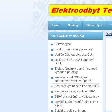
Home
Novinky
Silitové tyče
T
Úvod
KATEGORIE VÝROBKŮ
Silitové tyče
prodlužovací šńůry a kabely
Vodiče CU, kabely., oka CU,
Jističe 0,6 až 100A 1-3pólové,-
Din L
Elektro Novinky a akční cenově
výhodné položky
zásuvky a vidl 230V-pro
kempingy a venkovní použití
Zásuvky vypínače a tlačítka 230V
Zásuvky,vidlice,redukce 380V
230V přístroj šnůry, vidlice.zásuv.
odvíječ kabelů s měřením CYKY
a pod.
Svítiidla: celý sortiment