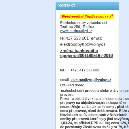
KONTAKT
Elektrotechnický velkoobchod
Teplická 256, Teplice
www.elektroodbyt.cz
tel.417 533 601 email:
elektroodbyttp@volnycz
změna bankovního
spojení: 2001180516 / 2010
tel.:
+420 417 533 600
email:
elektroodbyttp@volny.cz
Otevírací doba:
maloobchodní prodejna elektro tč v ome
provo
Pozor-
u objednávek na e-shopu neplatí c
přepravy na objednávce
,na eshopu nám
neumožňuje zadat aktuelní ceny , platí ak
cena přepravce, námi deklarovaná. Blíže 
Novinkach na úvodní straně v Novinkách-
ceníky přepravců které byly jimi navýšen
1,03.24, na příklad-DPD do 1kg cena 129,-
do poznámky Zásilkovnu do 5kg
za 79,-Kč