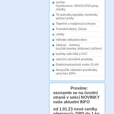
svorky-
Svorkovnice-,WAGO,RSA,prop,
můstky
T6 jednotky,signálky.-kontrolky
spínací prvky
Tepelné a nadproud.ochrany
Transformátory, Zdroje
Uhlíky
Výbojky-aktualisováno
Zabezp. - kamery,
bzučák,sirenky, kódovací.zařízení
bužírky silik-068 a PVC
vánoční zlevněné produkty
Elektrohydraulický motor ELHA
Nevyužité základní prostředky
ceny bez DPH
Prosíme:
seznamte se na úvodní
straně v sekcí NOVINKY
naše aktuelní INFO
od 1.01.23
nové ceníky
přepravců- DPD do 1 kg