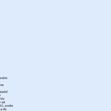
zeném
zu
ena
tuelní
v
 Viz
y od
Kč,
zvolte
 a do