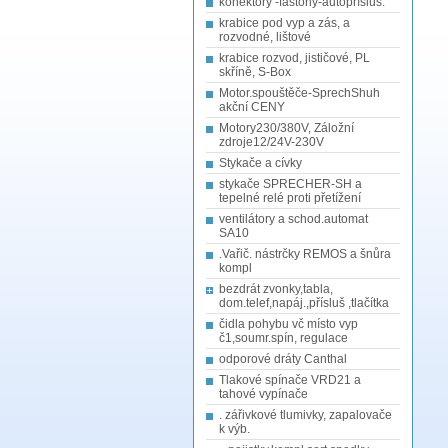
konektory -fastony-autopřísluš.
krabice pod vyp a zás, a
rozvodné, lištové
krabice rozvod, jističové, PL
skříně, S-Box
Motor.spouštěče-SprechShuh
akční CENY
Motory230/380V, Záložní
zdroje12/24V-230V
Stykače a cívky
stykače SPRECHER-SH a
tepelné relé proti přetížení
ventilátory a schod.automat
SA10
.Vařič. nástrčky REMOS a šnůra
kompl
bezdrát zvonky,tabla,
dom.telef,napáj.,přísluš ,tlačítka
čidla pohybu vč místo vyp
č1,soumr.spín, regulace
odporové dráty Canthal
Tlakové spínače VRD21 a
tahové vypínače
. zářivkové tlumivky, zapalovače
k výb.