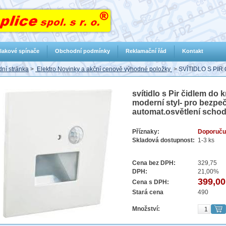
lakové spínače
Obchodní podmínky
Reklamační řád
Kontakt
ní stránka
>
Elektro Novinky a akční cenově výhodné položky
>
SVÍTIDLO S PI
svítidlo s Pir čidlem do
moderní styl- pro bezpe
automat.osvětlení schod
Příznaky:
Doporuču
Skladová dostupnost:
1-3 ks
Cena bez DPH:
329,75
DPH:
21,00%
399,00
Cena s DPH:
Stará cena
490
Množství: