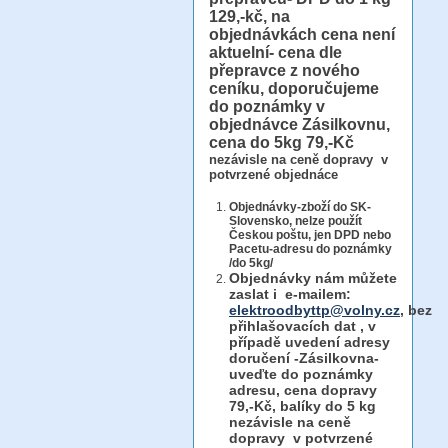
129,-kč, na
objednávkách cena není
aktuelní- cena dle
přepravce z nového
ceníku, doporučujeme
do poznámky v
objednávce Zásilkovnu,
cena do 5kg 79,-Kč
nezávisle na ceně dopravy v
potvrzené objednáce
Objednávky-zboží do SK-
Slovensko, nelze použít
Českou poštu, jen DPD nebo
Pacetu-adresu do poznámky
/do 5kg/
Objednávky
nám můžete
zaslat i e-mailem:
elektroodbyttp@volny.cz
, bez
přihlašovacích dat ,
v
případě uvedení adresy
doručení -Zásilkovna-
uveďte do poznámky
adresu, cena dopravy
79,-Kč, balíky do 5 kg
nezávisle na ceně
dopravy v potvrzené