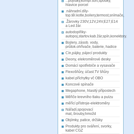
...pojistky,kompl.sort,spodky,
hlavice porcel
.náhradní.díly-
top.těl.kotle,boilery,termost,snímače,
.Žárovky 230V,12V,24V,E27,E14
a Led žár.
autodoplňky-
autopoj,startov.kab.žár,spín,konektory.
Bojlery, zásob. vody,
průtok.ohřívače, baterie, hadice
Cín,pájky, pájecí produkty
Deony, elekroměrové desky
Domácí spotřebiče a vysavače
Flexošňůry, účast.TV šňůry
kabel.příchytky vč OBO
Koncové spínače
Megaphone, hlasitý příposlech
Měřiče krevního tlaku a pulzu
měřící přístroje-elektroměry
Nářadí,spojovací
mat,.šrouby,hmožd
Objímky, patice, držáky
Produkty pro sváření, svorky,
kabel CGZ