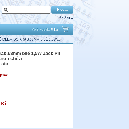
Přihlásit
Váš košík:
0 ks
Přejít
R ČIDLEM DO KRAB.68MM BÍLÉ 1,5W…
do
 krab.68mm bílé 1,5W Jack Pir
čnou chůzi
košíku
iště
jeme
 Kč