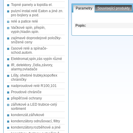
Topné panely a topidla el.
Parametry
Související produkty
pulzní instal.relé Eaton a jiné zn.
pro bojlery a pod.
relé a patice relé
Popis:
Vačkové spín, přepín,
vypín,hladin.spín.
zajímavé doprodejové položky-
snížené ceny
časové relé a spínače-
schod.autom.
Elektromat,spín,zás vypín různé
IR, detektory ,čidla,závory,
alarmy,ovladače
Lišty, ohebné trubky,kopoflex
chráničky
nadproudové relé R100,101
Proudové chrániče
přepěťové ochrany
zářivkové a LED trubice-celý
sortiment
kondenzát.zářivkové
kondenzátory odrušovací, filtry
kondenzátory.rozběhové a jiné