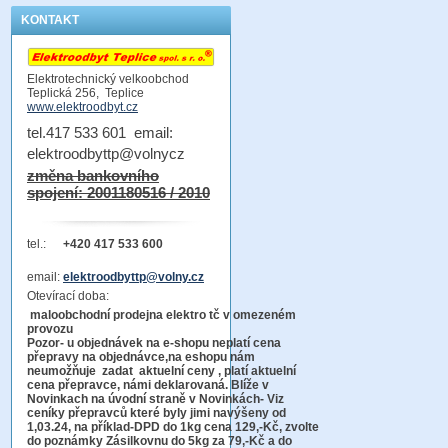
KONTAKT
Elektrotechnický velkoobchod
Teplická 256, Teplice
www.elektroodbyt.cz
tel.417 533 601 email:
elektroodbyttp@volnycz
změna bankovního
spojení: 2001180516 / 2010
tel.:
+420 417 533 600
email:
elektroodbyttp@volny.cz
Otevírací doba:
maloobchodní prodejna elektro tč v omezeném
provozu
Pozor-
u objednávek na e-shopu neplatí cena
přepravy na objednávce
,na eshopu nám
neumožňuje zadat aktuelní ceny , platí aktuelní
cena přepravce, námi deklarovaná. Blíže v
Novinkach na úvodní straně v Novinkách- Viz
ceníky přepravců které byly jimi navýšeny od
1,03.24, na příklad-DPD do 1kg cena 129,-Kč,
zvolte
do poznámky Zásilkovnu do 5kg
za 79,-Kč a do