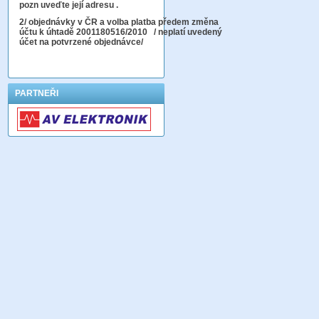
pozn uveďte její adresu .
2
/ objednávky v ČR a volba platba předem změna
účtu k úhtadě 2001180516/2010
/ neplatí uvedený
účet na potvrzené objednávce/
PARTNEŘI