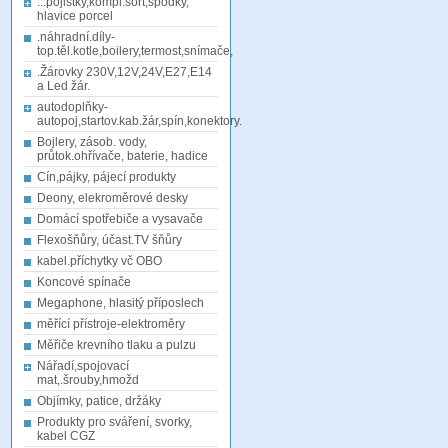
...pojistky,kompl.sort,spodky,
hlavice porcel
.náhradní.díly-
top.těl.kotle,boilery,termost,snímače,
.Žárovky 230V,12V,24V,E27,E14
a Led žár.
autodoplňky-
autopoj,startov.kab.žár,spín,konektory.
Bojlery, zásob. vody,
průtok.ohřívače, baterie, hadice
Cín,pájky, pájecí produkty
Deony, elekroměrové desky
Domácí spotřebiče a vysavače
Flexošňůry, účast.TV šňůry
kabel.příchytky vč OBO
Koncové spínače
Megaphone, hlasitý příposlech
měřící přístroje-elektroměry
Měřiče krevního tlaku a pulzu
Nářadí,spojovací
mat,.šrouby,hmožd
Objímky, patice, držáky
Produkty pro sváření, svorky,
kabel CGZ