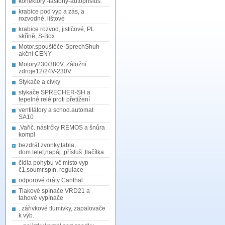
konektory -fastony-autopřísluš.
krabice pod vyp a zás, a
rozvodné, lištové
krabice rozvod, jističové, PL
skříně, S-Box
Motor.spouštěče-SprechShuh
akční CENY
Motory230/380V, Záložní
zdroje12/24V-230V
Stykače a cívky
stykače SPRECHER-SH a
tepelné relé proti přetížení
ventilátory a schod.automat
SA10
.Vařič. nástrčky REMOS a šnůra
kompl
bezdrát zvonky,tabla,
dom.telef,napáj.,přísluš ,tlačítka
čidla pohybu vč místo vyp
č1,soumr.spín, regulace
odporové dráty Canthal
Tlakové spínače VRD21 a
tahové vypínače
. zářivkové tlumivky, zapalovače
k výb.