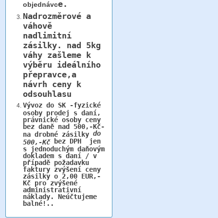
e.
objednávc
Nadrozměrové a
váhově
nadlimitní
zásilky.
nad 5kg
váhy
zašleme k
výběru ideálního
přepravce,a
návrh ceny k
odsouhlasu
Vývoz do SK -fyzické
osoby prodej s daní,
právnické osoby ceny
bez daně nad 500,-Kč-
do
na drobné zásilky
bez DPH jen
500,-Kč
s jednoduchým daňovým
dokladem s daní / v
případě požadavku
faktury zvýšení ceny
zásilky o 2,00 EUR,-
Kč pro zvýšené
administrativní
náklady. Neúčtujeme
balné!..