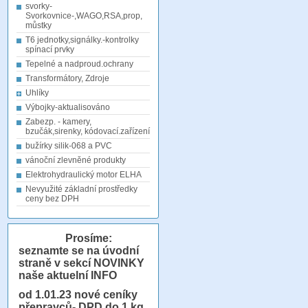
svorky-
Svorkovnice-,WAGO,RSA,prop,
můstky
T6 jednotky,signálky.-kontrolky
spínací prvky
Tepelné a nadproud.ochrany
Transformátory, Zdroje
Uhlíky
Výbojky-aktualisováno
Zabezp. - kamery,
bzučák,sirenky, kódovací.zařízení
bužírky silik-068 a PVC
vánoční zlevněné produkty
Elektrohydraulický motor ELHA
Nevyužité základní prostředky
ceny bez DPH
Prosíme:
seznamte se na úvodní
straně v sekcí NOVINKY
naše aktuelní INFO
od 1.01.23
nové ceníky
přepravců- DPD do 1 kg