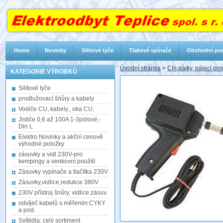
Home
Novinky
Silitové tyče
Tlakové spínače
Obchodní po
Úvodní stránka
>
Cín,pájky, pájecí pr
KATEGORIE VÝROBKŮ
Silitové tyče
prodlužovací šńůry a kabely
Vodiče CU, kabely., oka CU,
Jističe 0,6 až 100A 1-3pólové,-
Din L
Elektro Novinky a akční cenově
výhodné položky
zásuvky a vidl 230V-pro
kempingy a venkovní použití
Zásuvky vypínače a tlačítka 230V
Zásuvky,vidlice,redukce 380V
230V přístroj šnůry, vidlice.zásuv.
odvíječ kabelů s měřením CYKY
a pod.
Svítiidla: celý sortiment