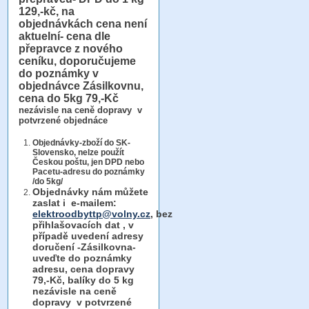
129,-kč, na
objednávkách cena není
aktuelní- cena dle
přepravce z nového
ceníku, doporučujeme
do poznámky v
objednávce Zásilkovnu,
cena do 5kg 79,-Kč
nezávisle na ceně dopravy v
potvrzené objednáce
Objednávky-zboží do SK-
Slovensko, nelze použít
Českou poštu, jen DPD nebo
Pacetu-adresu do poznámky
/do 5kg/
Objednávky
nám můžete
zaslat i e-mailem:
elektroodbyttp@volny.cz
, bez
přihlašovacích dat ,
v
případě uvedení adresy
doručení -Zásilkovna-
uveďte do poznámky
adresu, cena dopravy
79,-Kč, balíky do 5 kg
nezávisle na ceně
dopravy v potvrzené