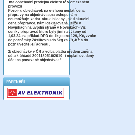
maloobchodní prodejna elektro tč v omezeném
provozu
Pozor-
u objednávek na e-shopu neplatí cena
přepravy na objednávce
,na eshopu nám
neumožňuje zadat aktuelní ceny , platí aktuelní
cena přepravce, námi deklarovaná. Blíže v
Novinkach na úvodní straně v Novinkách- Viz
ceníky přepravců které byly jimi navýšeny od
1,03.24, na příklad-DPD do 1kg cena 129,-Kč,
zvolte
do poznámky Zásilkovnu do 5kg
za 79,-Kč a do
pozn uveďte její adresu .
2
/ objednávky v ČR a volba platba předem změna
účtu k úhtadě 2001180516/2010
/ neplatí uvedený
účet na potvrzené objednávce/
PARTNEŘI