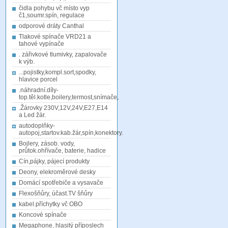
čidla pohybu vč místo vyp
č1,soumr.spín, regulace
odporové dráty Canthal
Tlakové spínače VRD21 a
tahové vypínače
. zářivkové tlumivky, zapalovače
k výb.
...pojistky,kompl.sort,spodky,
hlavice porcel
.náhradní.díly-
top.těl.kotle,boilery,termost,snímače,
.Žárovky 230V,12V,24V,E27,E14
a Led žár.
autodoplňky-
autopoj,startov.kab.žár,spín,konektory.
Bojlery, zásob. vody,
průtok.ohřívače, baterie, hadice
Cín,pájky, pájecí produkty
Deony, elekroměrové desky
Domácí spotřebiče a vysavače
Flexošňůry, účast.TV šňůry
kabel.příchytky vč OBO
Koncové spínače
Megaphone, hlasitý příposlech