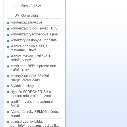
- pro tělesa 8-65W
- ÚV -Germicidní
kondenzát.zářivkové
kondenzátory odrušovací, filtry
kondenzátory.rozběhové a jiné
konektory -fastony-autopřísluš.
krabice pod vyp a zás, a
rozvodné, lištové
krabice rozvod, jističové, PL
skříně, S-Box
Motor.spouštěče-SprechShuh
akční CENY
Motory230/380V, Záložní
zdroje12/24V-230V
Stykače a cívky
stykače SPRECHER-SH a
tepelné relé proti přetížení
ventilátory a schod.automat
SA10
.Vařič. nástrčky REMOS a šnůra
kompl
bezdrát zvonky,tabla,
dom.telef,napáj.,přísluš ,tlačítka