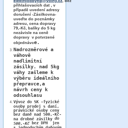
elektroodbyttp@volny.cz
, bez
přihlašovacích dat ,
v
případě uvedení adresy
doručení -Zásilkovna-
uveďte do poznámky
adresu, cena dopravy
79,-Kč, balíky do 5 kg
nezávisle na ceně
dopravy v potvrzené
e.
objednávc
Nadrozměrové a
váhově
nadlimitní
zásilky.
nad 5kg
váhy
zašleme k
výběru ideálního
přepravce,a
návrh ceny k
odsouhlasu
Vývoz do SK -fyzické
osoby prodej s daní,
právnické osoby ceny
bez daně nad 500,-Kč-
do
na drobné zásilky
bez DPH jen
500,-Kč
s jednoduchým daňovým