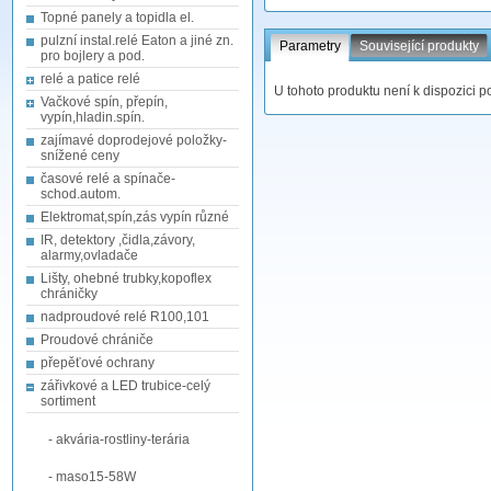
Topné panely a topidla el.
pulzní instal.relé Eaton a jiné zn.
Parametry
Související produkty
pro bojlery a pod.
relé a patice relé
U tohoto produktu není k dispozici p
Vačkové spín, přepín,
vypín,hladin.spín.
zajímavé doprodejové položky-
snížené ceny
časové relé a spínače-
schod.autom.
Elektromat,spín,zás vypín různé
IR, detektory ,čidla,závory,
alarmy,ovladače
Lišty, ohebné trubky,kopoflex
chráničky
nadproudové relé R100,101
Proudové chrániče
přepěťové ochrany
zářivkové a LED trubice-celý
sortiment
- akvária-rostliny-terária
- maso15-58W