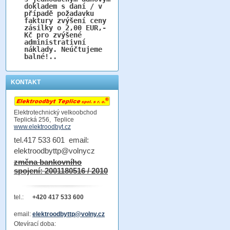
dokladem s daní / v
případě požadavku
faktury zvýšení ceny
zásilky o 2,00 EUR,-
Kč pro zvýšené
administrativní
náklady. Neúčtujeme
balné!..
KONTAKT
Elektrotechnický velkoobchod
Teplická 256, Teplice
www.elektroodbyt.cz
tel.417 533 601 email:
elektroodbyttp@volnycz
změna bankovního
spojení: 2001180516 / 2010
tel.:
+420 417 533 600
email:
elektroodbyttp@volny.cz
Otevírací doba: