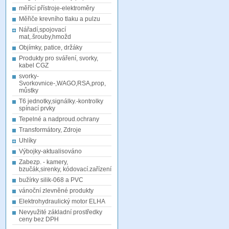
měřící přístroje-elektroměry
Měřiče krevního tlaku a pulzu
Nářadí,spojovací
mat,.šrouby,hmožd
Objímky, patice, držáky
Produkty pro sváření, svorky,
kabel CGZ
svorky-
Svorkovnice-,WAGO,RSA,prop,
můstky
T6 jednotky,signálky.-kontrolky
spínací prvky
Tepelné a nadproud.ochrany
Transformátory, Zdroje
Uhlíky
Výbojky-aktualisováno
Zabezp. - kamery,
bzučák,sirenky, kódovací.zařízení
bužírky silik-068 a PVC
vánoční zlevněné produkty
Elektrohydraulický motor ELHA
Nevyužité základní prostředky
ceny bez DPH