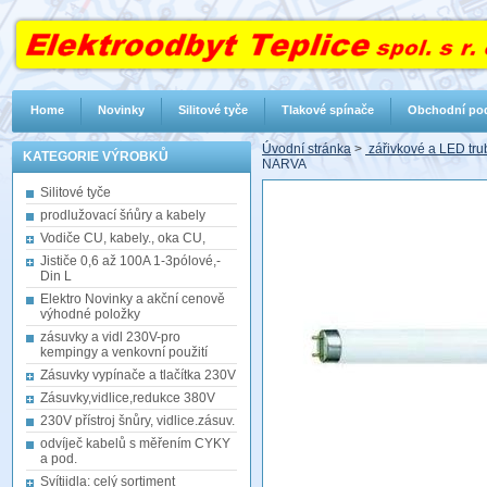
Home
Novinky
Silitové tyče
Tlakové spínače
Obchodní po
Úvodní stránka
>
zářivkové a LED trub
KATEGORIE VÝROBKŮ
NARVA
Silitové tyče
prodlužovací šńůry a kabely
Vodiče CU, kabely., oka CU,
Jističe 0,6 až 100A 1-3pólové,-
Din L
Elektro Novinky a akční cenově
výhodné položky
zásuvky a vidl 230V-pro
kempingy a venkovní použití
Zásuvky vypínače a tlačítka 230V
Zásuvky,vidlice,redukce 380V
230V přístroj šnůry, vidlice.zásuv.
odvíječ kabelů s měřením CYKY
a pod.
Svítiidla: celý sortiment