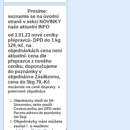
Prosíme:
seznamte se na úvodní
straně v sekcí NOVINKY
naše aktuelní INFO
od 1.01.23
nové ceníky
přepravců- DPD do 1 kg
129,-kč, na
objednávkách cena není
aktuelní- cena dle
přepravce z nového
ceníku, doporučujeme
do poznámky v
objednávce Zásilkovnu,
cena do 5kg 79,-Kč
nezávisle na ceně dopravy v
potvrzené objednáce
Objednávky-zboží do SK-
Slovensko, nelze použít
Českou poštu, jen DPD nebo
Pacetu-adresu do poznámky
/do 5kg/
Objednávky
nám můžete
zaslat i e-mailem: