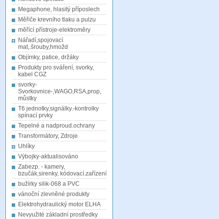
Megaphone, hlasitý příposlech
Měřiče krevního tlaku a pulzu
měřící přístroje-elektroměry
Nářadí,spojovací
mat,.šrouby,hmožd
Objímky, patice, držáky
Produkty pro sváření, svorky,
kabel CGZ
svorky-
Svorkovnice-,WAGO,RSA,prop,
můstky
T6 jednotky,signálky.-kontrolky
spínací prvky
Tepelné a nadproud.ochrany
Transformátory, Zdroje
Uhlíky
Výbojky-aktualisováno
Zabezp. - kamery,
bzučák,sirenky, kódovací.zařízení
bužírky silik-068 a PVC
vánoční zlevněné produkty
Elektrohydraulický motor ELHA
Nevyužité základní prostředky