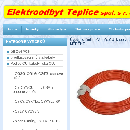
Home
Novinky
Silitové tyče
Tlakové spínače
Obchodní po
Úvodní stránka
>
Vodiče CU, kabely.,
KATEGORIE VÝROBKŮ
MĚDĚNÉ…
Silitové tyče
prodlužovací šńůry a kabely
Vodiče CU, kabely., oka CU,
- CGSG, CGLG, CGTG- gumové
měď
- CY, CYA CU dráty,CSA a
ohebné vodiče
- CYKY, CYKYLo, CYKYLs, /6/
- CYLY, CYSY /7/
- ploché šňůry, CYH a jiné /13/