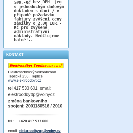
bez DPH jen
500,-Kč
s jednoduchým daňovým
dokladem s daní / v
případě požadavku
faktury zvýšení ceny
zásilky o 2,00 EUR,-
Kč pro zvýšené
administrativní
náklady. Neúčtujeme
balné!..
KONTAKT
Elektrotechnický velkoobchod
Teplická 256, Teplice
www.elektroodbyt.cz
tel.417 533 601 email:
elektroodbyttp@volnycz
změna bankovního
spojení: 2001180516 / 2010
tel.:
+420 417 533 600
email:
elektroodbyttp@volny.cz