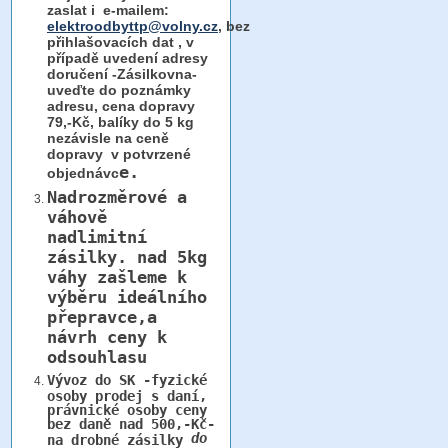
zaslat i e-mailem:
elektroodbyttp@volny.cz
, bez
přihlašovacích dat ,
v
případě uvedení adresy
doručení -Zásilkovna-
uveďte do poznámky
adresu, cena dopravy
79,-Kč, balíky do 5 kg
nezávisle na ceně
dopravy v potvrzené
e.
objednávc
Nadrozměrové a
váhově
nadlimitní
zásilky.
nad 5kg
váhy
zašleme k
výběru ideálního
přepravce,a
návrh ceny k
odsouhlasu
Vývoz do SK -fyzické
osoby prodej s daní,
právnické osoby ceny
bez daně nad 500,-Kč-
do
na drobné zásilky