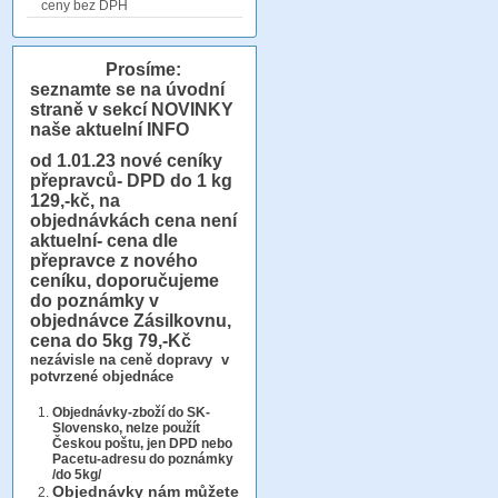
ceny bez DPH
Prosíme:
seznamte se na úvodní
straně v sekcí NOVINKY
naše aktuelní INFO
od 1.01.23
nové ceníky
přepravců- DPD do 1 kg
129,-kč, na
objednávkách cena není
aktuelní- cena dle
přepravce z nového
ceníku, doporučujeme
do poznámky v
objednávce Zásilkovnu,
cena do 5kg 79,-Kč
nezávisle na ceně dopravy v
potvrzené objednáce
Objednávky-zboží do SK-
Slovensko, nelze použít
Českou poštu, jen DPD nebo
Pacetu-adresu do poznámky
/do 5kg/
Objednávky
nám můžete