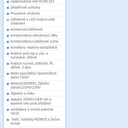
nadproudové relé R100,101
přepěťové ochrany
Proudové chrániče
zářivkové a LED trubice-celý
sortiment
kondenzát.zářivkové
kondenzátory odrušovací, filtry
kondenzátory.rozběhové a jiné
konektory -fastony-autopřísluš.
krabice pod vyp a zás, a
rozvodné, lištové
krabice rozvod, jističové, PL
skříně, S-Box
Motor.spouštěče-SprechShuh
akční CENY
Motory230/380V, Záložní
zdroje12/24V-230V
Stykače a cívky
stykače SPRECHER-SH a
tepelné relé proti přetížení
ventilátory a schod.automat
SA10
.Vařič. nástrčky REMOS a šnůra
kompl