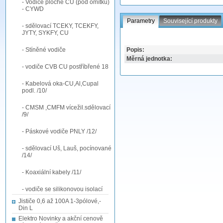
- Vodiče ploché CU (pod omítku)
- CYWD
Parametry
Související produkty
- sdělovací TCEKY, TCEKFY,
JYTY, SYKFY, CU
- Stíněné vodiče
Popis:
Měrná jednotka:
- vodiče CVB CU postříbřené 18
- Kabelová oka-CU,Al,Cupal
podl. /10/
- CMSM ,CMFM vícežil.sdělovací
/9/
- Páskové vodiče PNLY /12/
- sdělovací Uš, Lauš, pocínované
/14/
- Koaxiální kabely /11/
- vodiče se silikonovou isolací
Jističe 0,6 až 100A 1-3pólové,-
Din L
Elektro Novinky a akční cenově