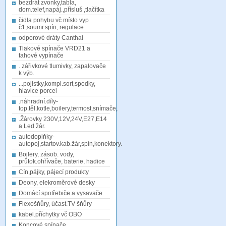
bezdrát zvonky,tabla,
dom.telef,napáj.,přísluš ,tlačítka
čidla pohybu vč místo vyp
č1,soumr.spín, regulace
odporové dráty Canthal
Tlakové spínače VRD21 a
tahové vypínače
. zářivkové tlumivky, zapalovače
k výb.
...pojistky,kompl.sort,spodky,
hlavice porcel
.náhradní.díly-
top.těl.kotle,boilery,termost,snímače,
.Žárovky 230V,12V,24V,E27,E14
a Led žár.
autodoplňky-
autopoj,startov.kab.žár,spín,konektory.
Bojlery, zásob. vody,
průtok.ohřívače, baterie, hadice
Cín,pájky, pájecí produkty
Deony, elekroměrové desky
Domácí spotřebiče a vysavače
Flexošňůry, účast.TV šňůry
kabel.příchytky vč OBO
Koncové spínače