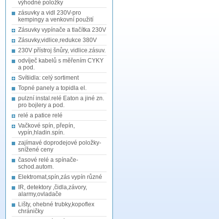
výhodné položky
zásuvky a vidl 230V-pro
kempingy a venkovní použití
Zásuvky vypínače a tlačítka 230V
Zásuvky,vidlice,redukce 380V
230V přístroj šnůry, vidlice.zásuv.
odvíječ kabelů s měřením CYKY
a pod.
Svítiidla: celý sortiment
Topné panely a topidla el.
pulzní instal.relé Eaton a jiné zn.
pro bojlery a pod.
relé a patice relé
Vačkové spín, přepín,
vypín,hladin.spín.
zajímavé doprodejové položky-
snížené ceny
časové relé a spínače-
schod.autom.
Elektromat,spín,zás vypín různé
IR, detektory ,čidla,závory,
alarmy,ovladače
Lišty, ohebné trubky,kopoflex
chráničky