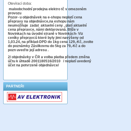
Otevírací doba:
maloobchodní prodejna elektro tč v omezeném
provozu
Pozor-
u objednávek na e-shopu neplatí cena
přepravy na objednávce
,na eshopu nám
neumožňuje zadat aktuelní ceny , platí aktuelní
cena přepravce, námi deklarovaná. Blíže v
Novinkach na úvodní straně v Novinkách- Viz
ceníky přepravců které byly jimi navýšeny od
1,03.24, na příklad-DPD do 1kg cena 129,-Kč,
zvolte
do poznámky Zásilkovnu do 5kg
za 79,-Kč a do
pozn uveďte její adresu .
2
/ objednávky v ČR a volba platba předem změna
účtu k úhtadě 2001180516/2010
/ neplatí uvedený
účet na potvrzené objednávce/
PARTNEŘI