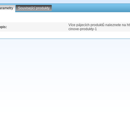
arametry
Související produkty
Více pájecích produktů naleznete na ht
pis:
cinove-produkty-1