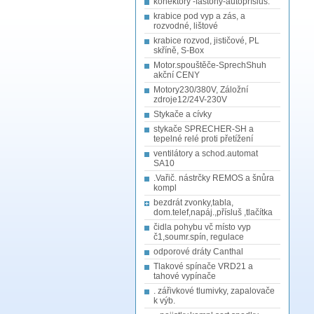
konektory -fastony-autopřísluš.
krabice pod vyp a zás, a
rozvodné, lištové
krabice rozvod, jističové, PL
skříně, S-Box
Motor.spouštěče-SprechShuh
akční CENY
Motory230/380V, Záložní
zdroje12/24V-230V
Stykače a cívky
stykače SPRECHER-SH a
tepelné relé proti přetížení
ventilátory a schod.automat
SA10
.Vařič. nástrčky REMOS a šnůra
kompl
bezdrát zvonky,tabla,
dom.telef,napáj.,přísluš ,tlačítka
čidla pohybu vč místo vyp
č1,soumr.spín, regulace
odporové dráty Canthal
Tlakové spínače VRD21 a
tahové vypínače
. zářivkové tlumivky, zapalovače
k výb.