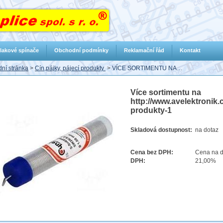
lakové spínače
Obchodní podmínky
Reklamační řád
Kontakt
ní stránka
>
Cín,pájky, pájecí produkty
>
VÍCE SORTIMENTU NA…
Více sortimentu na
http://www.avelektronik.
produkty-1
Skladová dostupnost:
na dotaz
Cena bez DPH:
Cena na d
DPH:
21,00%