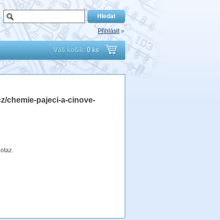
Přihlásit
Váš košík:
0 ks
Přejít
do
cz/chemie-pajeci-a-cinove-
košíku
otaz.