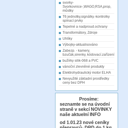
svorky-
Svorkovnice-,WAGO,RSA,prop,
můstky
T6 jednotky,signálky.-kontrolky
spínací prvky
Tepelné a nadproud.ochrany
Transformátory, Zdroje
Uhlíky
Výbojky-aktualisováno
Zabezp. - kamery,
bzučák,sirenky, kódovací.zařízení
bužírky silik-068 a PVC
vánoční zlevněné produkty
Elektrohydraulický motor ELHA
Nevyužité základní prostředky
ceny bez DPH
Prosíme:
seznamte se na úvodní
straně v sekcí NOVINKY
naše aktuelní INFO
od 1.01.23
nové ceníky
přepravců- DPD do 1 kg