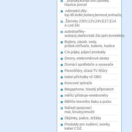
...pojistky,kompl.sort,spodky,
hlavice porcel
.náhradní.díly-
top.těl.kotle,boilery,termost,snímače,
.Žárovky 230V,12V,24V,E27,E14
a Led žár.
autodoplňky-
autopoj,startov.kab.žár,spín,konektory.
Bojlery, zásob. vody,
průtok.ohřívače, baterie, hadice
Cín,pájky, pájecí produkty
Deony, elekroměrové desky
Domácí spotřebiče a vysavače
Flexošňůry, účast.TV šňůry
kabel.příchytky vč OBO
Koncové spínače
Megaphone, hlasitý příposlech
měřící přístroje-elektroměry
Měřiče krevního tlaku a pulzu
Nářadí,spojovací
mat,.šrouby,hmožd
Objímky, patice, držáky
Produkty pro sváření, svorky,
kabel CGZ