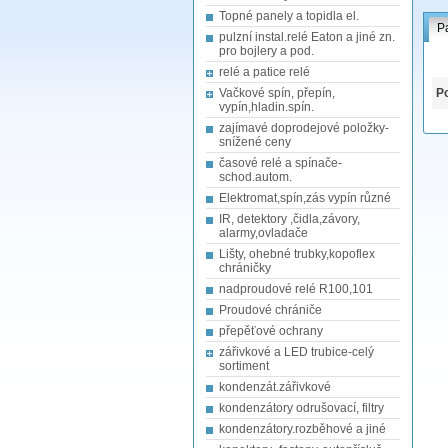
Topné panely a topidla el.
P
pulzní instal.relé Eaton a jiné zn.
pro bojlery a pod.
relé a patice relé
Vačkové spín, přepín,
Po
vypín,hladin.spín.
zajímavé doprodejové položky-
snížené ceny
časové relé a spínače-
schod.autom.
Elektromat,spín,zás vypín různé
IR, detektory ,čidla,závory,
alarmy,ovladače
Lišty, ohebné trubky,kopoflex
chráničky
nadproudové relé R100,101
Proudové chrániče
přepěťové ochrany
zářivkové a LED trubice-celý
sortiment
kondenzát.zářivkové
kondenzátory odrušovací, filtry
kondenzátory.rozběhové a jiné