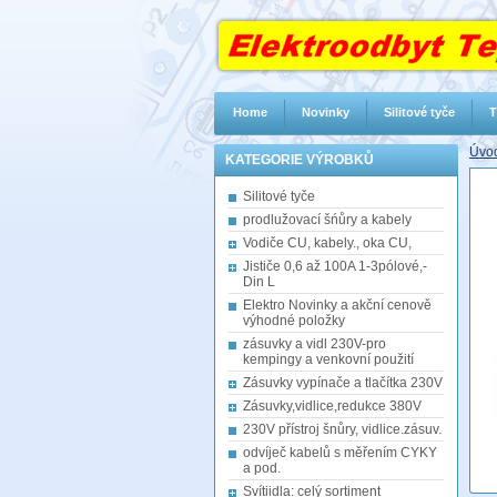
Home
Novinky
Silitové tyče
T
Úvod
KATEGORIE VÝROBKŮ
Silitové tyče
prodlužovací šńůry a kabely
Vodiče CU, kabely., oka CU,
Jističe 0,6 až 100A 1-3pólové,-
Din L
Elektro Novinky a akční cenově
výhodné položky
zásuvky a vidl 230V-pro
kempingy a venkovní použití
Zásuvky vypínače a tlačítka 230V
Zásuvky,vidlice,redukce 380V
230V přístroj šnůry, vidlice.zásuv.
odvíječ kabelů s měřením CYKY
a pod.
Svítiidla: celý sortiment