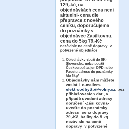
129,-kč, na
objednávkách cena není
aktuelní- cena dle
přepravce z nového
ceníku, doporučujeme
do poznámky v
objednávce Zásilkovnu,
cena do 5kg 79,-Kč
nezávisle na ceně dopravy v
potvrzené objednáce
Objednávky-zboží do SK-
Slovensko, nelze použít
Českou poštu, jen DPD nebo
Pacetu-adresu do poznámky
/do 5kg/
Objednávky
nám můžete
zaslat i e-mailem:
elektroodbyttp@volny.cz
, bez
přihlašovacích dat ,
v
případě uvedení adresy
doručení -Zásilkovna-
uveďte do poznámky
adresu, cena dopravy
79,-Kč, balíky do 5 kg
nezávisle na ceně
dopravy v potvrzené