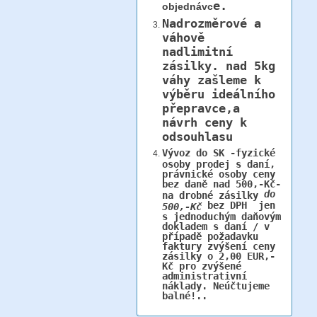
e.
objednávc
Nadrozměrové a
váhově
nadlimitní
zásilky.
nad 5kg
váhy
zašleme k
výběru ideálního
přepravce,a
návrh ceny k
odsouhlasu
Vývoz do SK -fyzické
osoby prodej s daní,
právnické osoby ceny
bez daně nad 500,-Kč-
do
na drobné zásilky
bez DPH jen
500,-Kč
s jednoduchým daňovým
dokladem s daní / v
případě požadavku
faktury zvýšení ceny
zásilky o 2,00 EUR,-
Kč pro zvýšené
administrativní
náklady. Neúčtujeme
balné!..