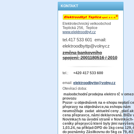
KONTAKT
Elektrotechnický velkoobchod
Teplická 256, Teplice
www.elektroodbyt.cz
tel.417 533 601 email:
elektroodbyttp@volnycz
změna bankovního
spojení: 2001180516 / 2010
tel.:
+420 417 533 600
email:
elektroodbyttp@volny.cz
Otevírací doba:
maloobchodní prodejna elektro tč v ome
provo
Pozor-
u objednávek na e-shopu neplatí c
přepravy na objednávce
,na eshopu nám
neumožňuje zadat aktuelní ceny , platí ak
cena přepravce, námi deklarovaná. Blíže 
Novinkach na úvodní straně v Novinkách-
ceníky přepravců které byly jimi navýšen
1,03.24, na příklad-DPD do 1kg cena 129,-
do poznámky Zásilkovnu do 5kg
za 79,-Kč