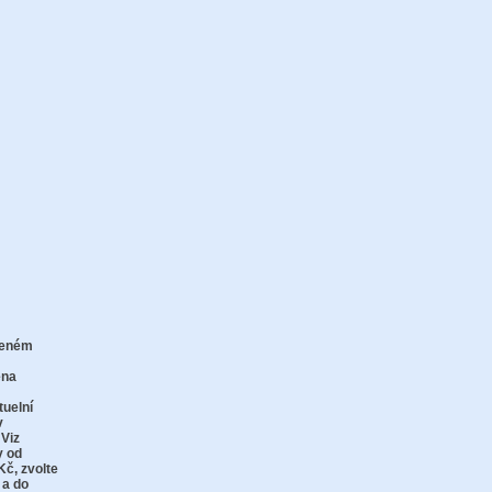
zeném
zu
ena
tuelní
v
 Viz
y od
Kč,
zvolte
 a do