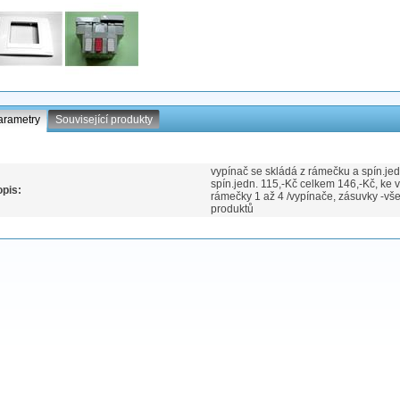
arametry
Související produkty
vypínač se skládá z rámečku a spín.jed
spín.jedn. 115,-Kč celkem 146,-Kč, ke
pis:
rámečky 1 až 4 /vypínače, zásuvky -vše
produktů