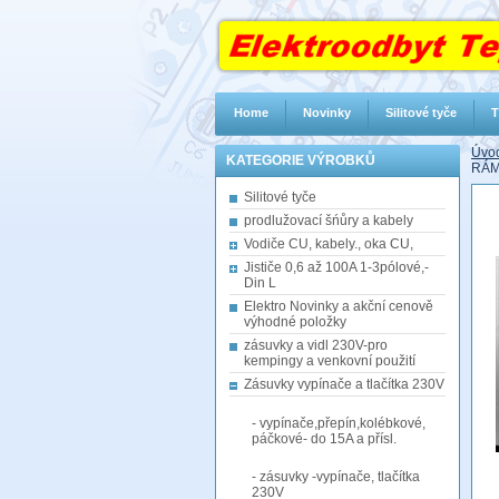
Home
Novinky
Silitové tyče
T
Úvod
KATEGORIE VÝROBKŮ
RÁM
Silitové tyče
prodlužovací šńůry a kabely
Vodiče CU, kabely., oka CU,
Jističe 0,6 až 100A 1-3pólové,-
Din L
Elektro Novinky a akční cenově
výhodné položky
zásuvky a vidl 230V-pro
kempingy a venkovní použití
Zásuvky vypínače a tlačítka 230V
- vypínače,přepín,kolébkové,
páčkové- do 15A a přísl.
- zásuvky -vypínače, tlačítka
230V