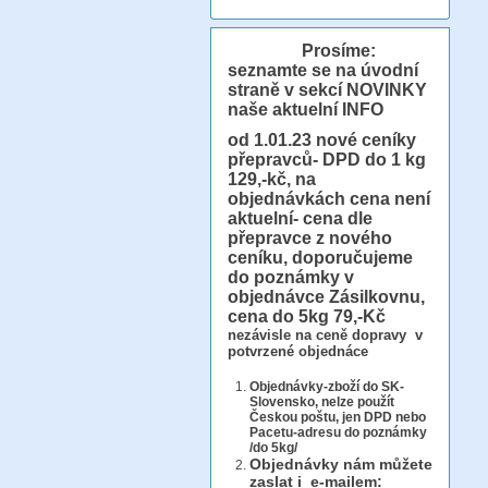
Prosíme:
seznamte se na úvodní
straně v sekcí NOVINKY
naše aktuelní INFO
od 1.01.23
nové ceníky
přepravců- DPD do 1 kg
129,-kč, na
objednávkách cena není
aktuelní- cena dle
přepravce z nového
ceníku, doporučujeme
do poznámky v
objednávce Zásilkovnu,
cena do 5kg 79,-Kč
nezávisle na ceně dopravy v
potvrzené objednáce
Objednávky-zboží do SK-
Slovensko, nelze použít
Českou poštu, jen DPD nebo
Pacetu-adresu do poznámky
/do 5kg/
Objednávky
nám můžete
zaslat i e-mailem: