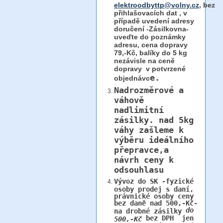
elektroodbyttp@volny.cz
, bez
přihlašovacích dat ,
v
případě uvedení adresy
doručení -Zásilkovna-
uveďte do poznámky
adresu, cena dopravy
79,-Kč, balíky do 5 kg
nezávisle na ceně
dopravy v potvrzené
e.
objednávc
Nadrozměrové a
váhově
nadlimitní
zásilky.
nad 5kg
váhy
zašleme k
výběru ideálního
přepravce,a
návrh ceny k
odsouhlasu
Vývoz do SK -fyzické
osoby prodej s daní,
právnické osoby ceny
bez daně nad 500,-Kč-
do
na drobné zásilky
bez DPH jen
500,-Kč