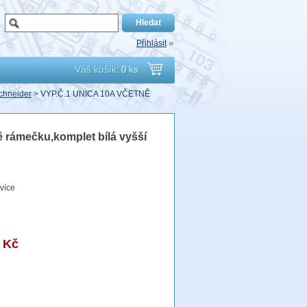
Přihlásit
Váš košík:
0 ks
Přejít
chneider
>
VYP.Č.1 UNICA 10A VČETNĚ
do
ě rámečku,komplet bílá vyšší
košíku
více
 Kč