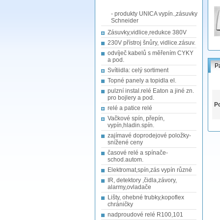
- produkty UNICA vypín.,zásuvky
Schneider
Zásuvky,vidlice,redukce 380V
230V přístroj šnůry, vidlice.zásuv.
odvíječ kabelů s měřením CYKY
a pod.
P
Svítiidla: celý sortiment
Topné panely a topidla el.
pulzní instal.relé Eaton a jiné zn.
pro bojlery a pod.
Po
relé a patice relé
Vačkové spín, přepín,
vypín,hladin.spín.
zajímavé doprodejové položky-
snížené ceny
časové relé a spínače-
schod.autom.
Elektromat,spín,zás vypín různé
IR, detektory ,čidla,závory,
alarmy,ovladače
Lišty, ohebné trubky,kopoflex
chráničky
nadproudové relé R100,101