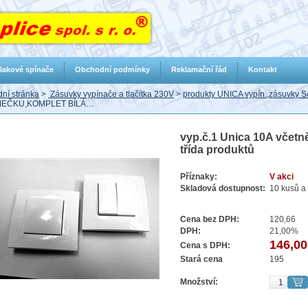
lakové spínače
Obchodní podmínky
Reklamační řád
Kontakt
ní stránka
>
Zásuvky vypínače a tlačítka 230V
>
produkty UNICA vypín.,zásuvky S
EČKU,KOMPLET BÍLÁ…
vyp.č.1 Unica 10A včetn
třída produktů
Příznaky:
V akci
Skladová dostupnost:
10 kusů a 
Cena bez DPH:
120,66
DPH:
21,00%
146,00
Cena s DPH:
Stará cena
195
Množství: