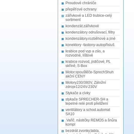
Proudové chrániče
přepěťové ochrany
zářivkové a LED trubice-celý
sortiment
kondenzát.zářivkové
kondenzátory odrušovací, filtry
kondenzátory.rozběhové a jiné
konektory -fastony-autopřísluš.
krabice pod vyp a zás, a
rozvodné, lištové
krabice rozvod, jističové, PL
skříně, S-Box
Motor.spouštěče-SprechShuh
akční CENY
Motory230/380V, Záložní
zdroje12/24V-230V
Stykače a cívky
stykače SPRECHER-SH a
tepelné relé proti přetížení
ventilátory a schod.automat
SA10
.Vařič. nástrčky REMOS a šnůra
kompl
bezdrát zvonky,tabla,