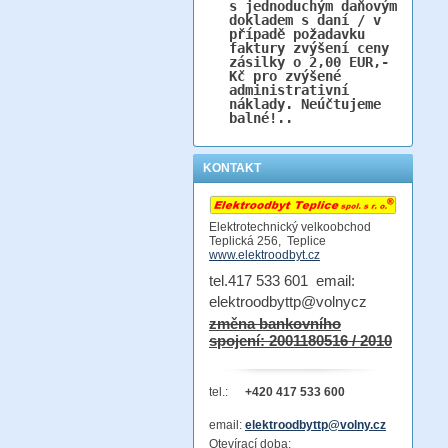
s jednoduchým daňovým
dokladem s daní / v
případě požadavku
faktury zvýšení ceny
zásilky o 2,00 EUR,-
Kč pro zvýšené
administrativní
náklady. Neúčtujeme
balné!..
KONTAKT
Elektrotechnický velkoobchod
Teplická 256, Teplice
www.elektroodbyt.cz
tel.417 533 601 email:
elektroodbyttp@volnycz
změna bankovního
spojení: 2001180516 / 2010
tel.:
+420 417 533 600
email:
elektroodbyttp@volny.cz
Otevírací doba: