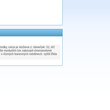
notky, cena je složena z: rámeček: 31,-Kč
 vše modulům lze zakoupit vícenásobmé
 v různých barevných odstínech. vyšší třída