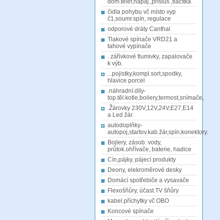
dom.telef,napáj.,přísluš ,tlačítka
čidla pohybu vč místo vyp
č1,soumr.spín, regulace
odporové dráty Canthal
Tlakové spínače VRD21 a
tahové vypínače
. zářivkové tlumivky, zapalovače
k výb.
...pojistky,kompl.sort,spodky,
hlavice porcel
.náhradní.díly-
top.těl.kotle,boilery,termost,snímače,
.Žárovky 230V,12V,24V,E27,E14
a Led žár.
autodoplňky-
autopoj,startov.kab.žár,spín,konektory.
Bojlery, zásob. vody,
průtok.ohřívače, baterie, hadice
Cín,pájky, pájecí produkty
Deony, elekroměrové desky
Domácí spotřebiče a vysavače
Flexošňůry, účast.TV šňůry
kabel.příchytky vč OBO
Koncové spínače