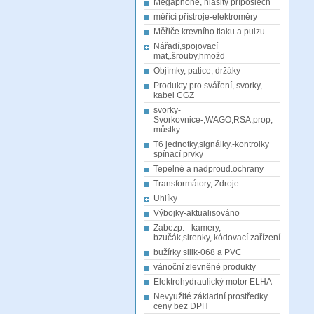
Megaphone, hlasitý příposlech
měřící přístroje-elektroměry
Měřiče krevního tlaku a pulzu
Nářadí,spojovací
mat,.šrouby,hmožd
Objímky, patice, držáky
Produkty pro sváření, svorky,
kabel CGZ
svorky-
Svorkovnice-,WAGO,RSA,prop,
můstky
T6 jednotky,signálky.-kontrolky
spínací prvky
Tepelné a nadproud.ochrany
Transformátory, Zdroje
Uhlíky
Výbojky-aktualisováno
Zabezp. - kamery,
bzučák,sirenky, kódovací.zařízení
bužírky silik-068 a PVC
vánoční zlevněné produkty
Elektrohydraulický motor ELHA
Nevyužité základní prostředky
ceny bez DPH