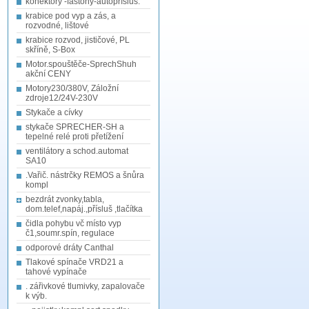
konektory -fastony-autopřísluš.
krabice pod vyp a zás, a
rozvodné, lištové
krabice rozvod, jističové, PL
skříně, S-Box
Motor.spouštěče-SprechShuh
akční CENY
Motory230/380V, Záložní
zdroje12/24V-230V
Stykače a cívky
stykače SPRECHER-SH a
tepelné relé proti přetížení
ventilátory a schod.automat
SA10
.Vařič. nástrčky REMOS a šnůra
kompl
bezdrát zvonky,tabla,
dom.telef,napáj.,přísluš ,tlačítka
čidla pohybu vč místo vyp
č1,soumr.spín, regulace
odporové dráty Canthal
Tlakové spínače VRD21 a
tahové vypínače
. zářivkové tlumivky, zapalovače
k výb.