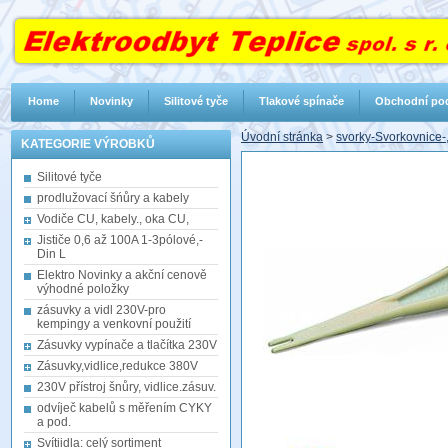
Home
Novinky
Silitové tyče
Tlakové spínače
Obchodní po
Úvodní stránka
>
svorky-Svorkovnice
KATEGORIE VÝROBKŮ
Silitové tyče
prodlužovací šńůry a kabely
Vodiče CU, kabely., oka CU,
Jističe 0,6 až 100A 1-3pólové,-
Din L
Elektro Novinky a akční cenově
výhodné položky
zásuvky a vidl 230V-pro
kempingy a venkovní použití
Zásuvky vypínače a tlačítka 230V
Zásuvky,vidlice,redukce 380V
230V přístroj šnůry, vidlice.zásuv.
odvíječ kabelů s měřením CYKY
a pod.
Svítiidla: celý sortiment