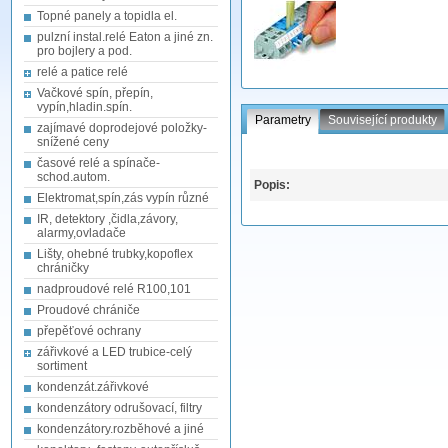
Topné panely a topidla el.
pulzní instal.relé Eaton a jiné zn.
pro bojlery a pod.
relé a patice relé
Vačkové spín, přepín,
vypín,hladin.spín.
Parametry
Související produkty
zajímavé doprodejové položky-
snížené ceny
časové relé a spínače-
schod.autom.
Popis:
Elektromat,spín,zás vypín různé
IR, detektory ,čidla,závory,
alarmy,ovladače
Lišty, ohebné trubky,kopoflex
chráničky
nadproudové relé R100,101
Proudové chrániče
přepěťové ochrany
zářivkové a LED trubice-celý
sortiment
kondenzát.zářivkové
kondenzátory odrušovací, filtry
kondenzátory.rozběhové a jiné