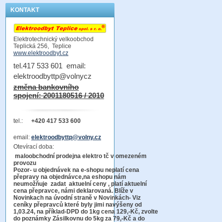
KONTAKT
Elektrotechnický velkoobchod
Teplická 256, Teplice
www.elektroodbyt.cz
tel.417 533 601 email:
elektroodbyttp@volnycz
změna bankovního
spojení: 2001180516 / 2010
tel.:
+420 417 533 600
email:
elektroodbyttp@volny.cz
Otevírací doba:
maloobchodní prodejna elektro tč v omezeném
provozu
Pozor-
u objednávek na e-shopu neplatí cena
přepravy na objednávce
,na eshopu nám
neumožňuje zadat aktuelní ceny , platí aktuelní
cena přepravce, námi deklarovaná. Blíže v
Novinkach na úvodní straně v Novinkách- Viz
ceníky přepravců které byly jimi navýšeny od
1,03.24, na příklad-DPD do 1kg cena 129,-Kč,
zvolte
do poznámky Zásilkovnu do 5kg
za 79,-Kč a do