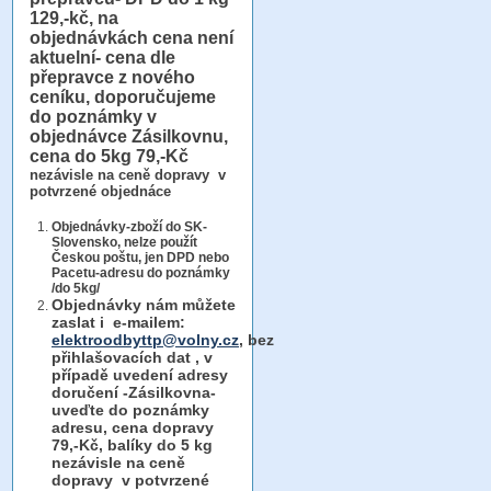
129,-kč, na
objednávkách cena není
aktuelní- cena dle
přepravce z nového
ceníku, doporučujeme
do poznámky v
objednávce Zásilkovnu,
cena do 5kg 79,-Kč
nezávisle na ceně dopravy v
potvrzené objednáce
Objednávky-zboží do SK-
Slovensko, nelze použít
Českou poštu, jen DPD nebo
Pacetu-adresu do poznámky
/do 5kg/
Objednávky
nám můžete
zaslat i e-mailem:
elektroodbyttp@volny.cz
, bez
přihlašovacích dat ,
v
případě uvedení adresy
doručení -Zásilkovna-
uveďte do poznámky
adresu, cena dopravy
79,-Kč, balíky do 5 kg
nezávisle na ceně
dopravy v potvrzené