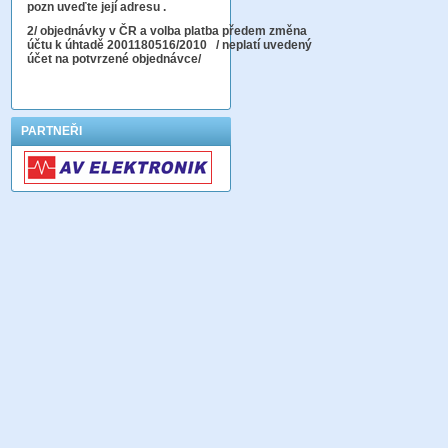
pozn uveďte její adresu .
2
/ objednávky v ČR a volba platba předem změna
účtu k úhtadě 2001180516/2010
/ neplatí uvedený
účet na potvrzené objednávce/
PARTNEŘI