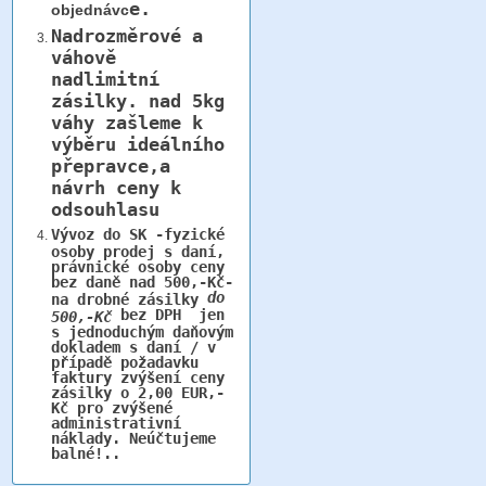
e.
objednávc
Nadrozměrové a
váhově
nadlimitní
zásilky.
nad 5kg
váhy
zašleme k
výběru ideálního
přepravce,a
návrh ceny k
odsouhlasu
Vývoz do SK -fyzické
osoby prodej s daní,
právnické osoby ceny
bez daně nad 500,-Kč-
do
na drobné zásilky
bez DPH jen
500,-Kč
s jednoduchým daňovým
dokladem s daní / v
případě požadavku
faktury zvýšení ceny
zásilky o 2,00 EUR,-
Kč pro zvýšené
administrativní
náklady. Neúčtujeme
balné!..