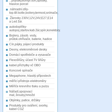
...pojistky,kompl.sort,spodky,
hlavice porcel
.náhradní.díly-
top.těl.kotle,boilery,termost,snímače,
.Žárovky 230V,12V,24V,E27,E14
a Led žár.
autodoplňky-
autopoj,startov.kab.žár,spín,konektory.
Bojlery, zásob. vody,
průtok.ohřívače, baterie, hadice
Cín,pájky, pájecí produkty
Deony, elekroměrové desky
Domácí spotřebiče a vysavače
Flexošňůry, účast.TV šňůry
kabel.příchytky vč OBO
Koncové spínače
Megaphone, hlasitý příposlech
měřící přístroje-elektroměry
Měřiče krevního tlaku a pulzu
Nářadí,spojovací
mat,.šrouby,hmožd
Objímky, patice, držáky
Produkty pro sváření, svorky,
kabel CGZ