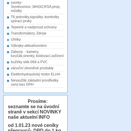
svorky-
Svorkovnice-,WAGO,RSA,prop,
můstky
T6 jednotky,signálky.-kontrolky
spínací prvky
Tepelné a nadproud.ochrany
Transformátory, Zdroje
Uhlíky
Výbojky-aktualisováno
Zabezp. - kamery,
bzučák,sirenky, kódovací.zařízení
bužírky silik-068 a PVC
vánoční zlevněné produkty
Elektrohydraulický motor ELHA
Nevyužité základní prostředky
ceny bez DPH
Prosíme:
seznamte se na úvodní
straně v sekcí NOVINKY
naše aktuelní INFO
od 1.01.23
nové ceníky
přepravců- DPD do 1 kg