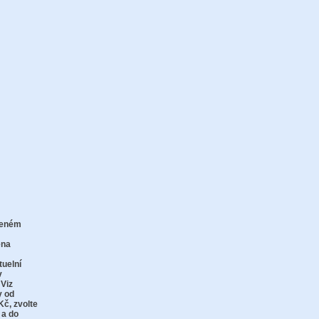
zeném
zu
ena
tuelní
v
 Viz
y od
Kč,
zvolte
 a do