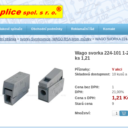
lakové spínače
Obchodní podmínky
Reklamační řád
Kontakt
ní stránka
>
svorky-Svorkovnice-,WAGO,RSA,prop, můstky
>
WAGO SVORKA 224-
Wago svorka 224-101 1-
ks 1,21
Příznaky:
V akci
Skladová dostupnost:
10 kusů a 
Cena bez DPH:
1
DPH:
21,00%
1,21 K
Cena s DPH:
Stará cena
9
Množství: