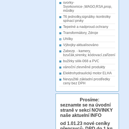
svorky-
Svorkovnice-,WAGO,RSA,prop,
můstky
T6 jednotky,signálky.-kontrolky
spínací prvky
Tepelné a nadproud.ochrany
Transformátory, Zdroje
Uhlíky
Výbojky-aktualisováno
Zabezp. - kamery,
bzučák,sirenky, kódovací.zařízení
bužírky silik-068 a PVC
vánoční zlevněné produkty
Elektrohydraulický motor ELHA
Nevyužité základní prostředky
ceny bez DPH
Prosíme:
seznamte se na úvodní
straně v sekcí NOVINKY
naše aktuelní INFO
od 1.01.23
nové ceníky
přepravců- DPD do 1 kg