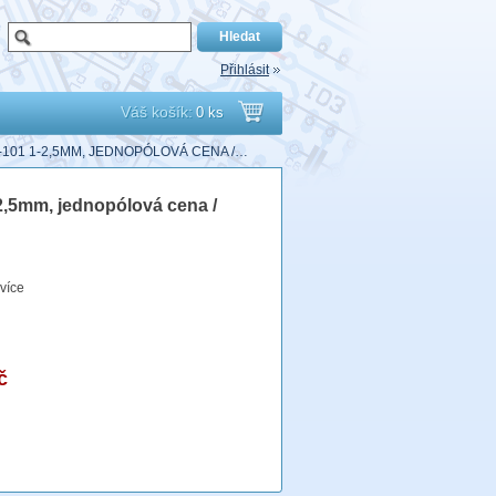
Přihlásit
Váš košík:
0 ks
Přejít
101 1-2,5MM, JEDNOPÓLOVÁ CENA /…
do
2,5mm, jednopólová cena /
košíku
více
č