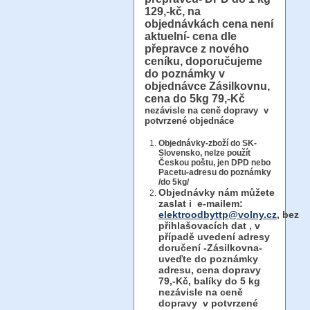
129,-kč, na
objednávkách cena není
aktuelní- cena dle
přepravce z nového
ceníku, doporučujeme
do poznámky v
objednávce Zásilkovnu,
cena do 5kg 79,-Kč
nezávisle na ceně dopravy v
potvrzené objednáce
Objednávky-zboží do SK-
Slovensko, nelze použít
Českou poštu, jen DPD nebo
Pacetu-adresu do poznámky
/do 5kg/
Objednávky
nám můžete
zaslat i e-mailem:
elektroodbyttp@volny.cz
, bez
přihlašovacích dat ,
v
případě uvedení adresy
doručení -Zásilkovna-
uveďte do poznámky
adresu, cena dopravy
79,-Kč, balíky do 5 kg
nezávisle na ceně
dopravy v potvrzené