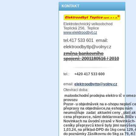
KONTAKT
Elektrotechnický velkoobchod
Teplická 256, Teplice
www.elektroodbyt.cz
tel.417 533 601 email:
elektroodbyttp@volnycz
změna bankovního
spojení: 2001180516 / 2010
tel.:
+420 417 533 600
email:
elektroodbyttp@volny.cz
Otevírací doba:
maloobchodní prodejna elektro tč v ome
provo
Pozor-
u objednávek na e-shopu neplatí c
přepravy na objednávce
,na eshopu nám
neumožňuje zadat aktuelní ceny , platí ak
cena přepravce, námi deklarovaná. Blíže 
Novinkach na úvodní straně v Novinkách-
ceníky přepravců které byly jimi navýšen
1,03.24, na příklad-DPD do 1kg cena 129,-
do poznámky Zásilkovnu do 5kg
za 79,-Kč