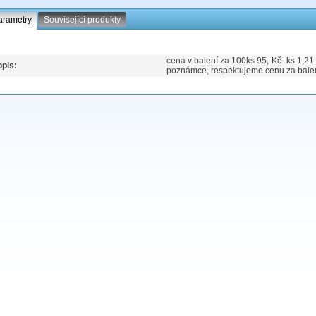
arametry
Související produkty
cena v balení za 100ks 95,-Kč- ks 1,21
pis:
poznámce, respektujeme cenu za balení