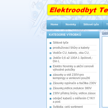
Home
Novinky
Silitové tyče
T
Úvod
KATEGORIE VÝROBKŮ
Silitové tyče
prodlužovací šńůry a kabely
Vodiče CU, kabely., oka CU,
Jističe 0,6 až 100A 1-3pólové,-
Din L
Elektro Novinky a akční cenově
výhodné položky
zásuvky a vidl 230V-pro
kempingy a venkovní použití
Zásuvky vypínače a tlačítka 230V
Zásuvky,vidlice,redukce 380V
230V přístroj šnůry, vidlice.zásuv.
odvíječ kabelů s měřením CYKY
a pod.
Svítiidla: celý sortiment