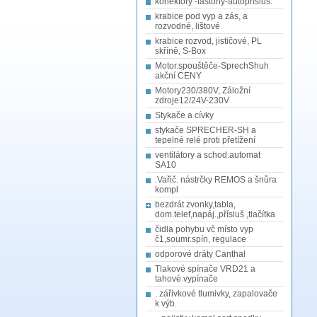
konektory -fastony-autopřísluš.
krabice pod vyp a zás, a
rozvodné, lištové
krabice rozvod, jističové, PL
skříně, S-Box
Motor.spouštěče-SprechShuh
akční CENY
Motory230/380V, Záložní
zdroje12/24V-230V
Stykače a cívky
stykače SPRECHER-SH a
tepelné relé proti přetížení
ventilátory a schod.automat
SA10
.Vařič. nástrčky REMOS a šnůra
kompl
bezdrát zvonky,tabla,
dom.telef,napáj.,přísluš ,tlačítka
čidla pohybu vč místo vyp
č1,soumr.spín, regulace
odporové dráty Canthal
Tlakové spínače VRD21 a
tahové vypínače
. zářivkové tlumivky, zapalovače
k výb.