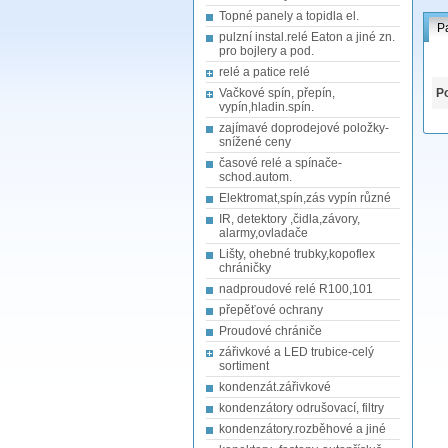
Topné panely a topidla el.
P
pulzní instal.relé Eaton a jiné zn.
pro bojlery a pod.
relé a patice relé
Vačkové spín, přepín,
Po
vypín,hladin.spín.
zajímavé doprodejové položky-
snížené ceny
časové relé a spínače-
schod.autom.
Elektromat,spín,zás vypín různé
IR, detektory ,čidla,závory,
alarmy,ovladače
Lišty, ohebné trubky,kopoflex
chráničky
nadproudové relé R100,101
přepěťové ochrany
Proudové chrániče
zářivkové a LED trubice-celý
sortiment
kondenzát.zářivkové
kondenzátory odrušovací, filtry
kondenzátory.rozběhové a jiné