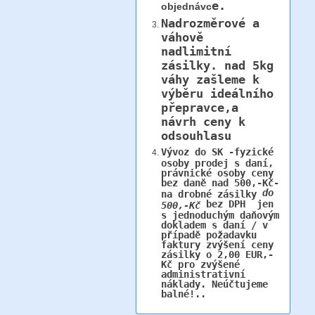
e.
objednávc
Nadrozměrové a
váhově
nadlimitní
zásilky.
nad 5kg
váhy
zašleme k
výběru ideálního
přepravce,a
návrh ceny k
odsouhlasu
Vývoz do SK -fyzické
osoby prodej s daní,
právnické osoby ceny
bez daně nad 500,-Kč-
do
na drobné zásilky
bez DPH jen
500,-Kč
s jednoduchým daňovým
dokladem s daní / v
případě požadavku
faktury zvýšení ceny
zásilky o 2,00 EUR,-
Kč pro zvýšené
administrativní
náklady. Neúčtujeme
balné!..