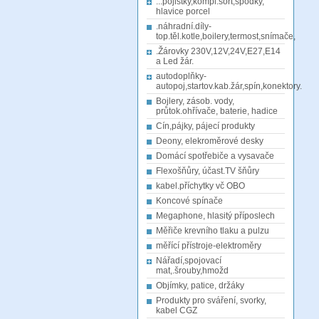
...pojistky,kompl.sort,spodky,
hlavice porcel
.náhradní.díly-
top.těl.kotle,boilery,termost,snímače,
.Žárovky 230V,12V,24V,E27,E14
a Led žár.
autodoplňky-
autopoj,startov.kab.žár,spín,konektory.
Bojlery, zásob. vody,
průtok.ohřívače, baterie, hadice
Cín,pájky, pájecí produkty
Deony, elekroměrové desky
Domácí spotřebiče a vysavače
Flexošňůry, účast.TV šňůry
kabel.příchytky vč OBO
Koncové spínače
Megaphone, hlasitý příposlech
Měřiče krevního tlaku a pulzu
měřící přístroje-elektroměry
Nářadí,spojovací
mat,.šrouby,hmožd
Objímky, patice, držáky
Produkty pro sváření, svorky,
kabel CGZ