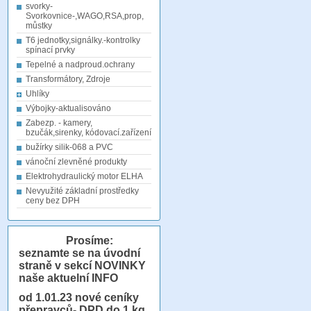
svorky-
Svorkovnice-,WAGO,RSA,prop,
můstky
T6 jednotky,signálky.-kontrolky
spínací prvky
Tepelné a nadproud.ochrany
Transformátory, Zdroje
Uhlíky
Výbojky-aktualisováno
Zabezp. - kamery,
bzučák,sirenky, kódovací.zařízení
bužírky silik-068 a PVC
vánoční zlevněné produkty
Elektrohydraulický motor ELHA
Nevyužité základní prostředky
ceny bez DPH
Prosíme:
seznamte se na úvodní
straně v sekcí NOVINKY
naše aktuelní INFO
od 1.01.23
nové ceníky
přepravců- DPD do 1 kg