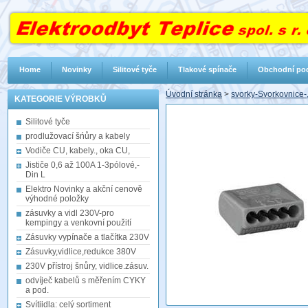
Home
Novinky
Silitové tyče
Tlakové spínače
Obchodní po
Úvodní stránka
>
svorky-Svorkovnice
KATEGORIE VÝROBKŮ
Silitové tyče
prodlužovací šńůry a kabely
Vodiče CU, kabely., oka CU,
Jističe 0,6 až 100A 1-3pólové,-
Din L
Elektro Novinky a akční cenově
výhodné položky
zásuvky a vidl 230V-pro
kempingy a venkovní použití
Zásuvky vypínače a tlačítka 230V
Zásuvky,vidlice,redukce 380V
230V přístroj šnůry, vidlice.zásuv.
odvíječ kabelů s měřením CYKY
a pod.
Svítiidla: celý sortiment