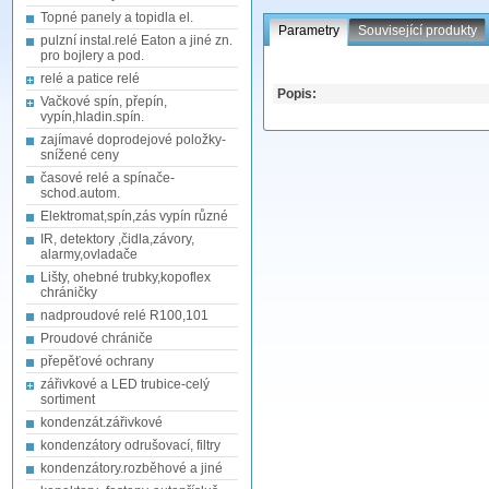
Topné panely a topidla el.
Parametry
Související produkty
pulzní instal.relé Eaton a jiné zn.
pro bojlery a pod.
relé a patice relé
Popis:
Vačkové spín, přepín,
vypín,hladin.spín.
zajímavé doprodejové položky-
snížené ceny
časové relé a spínače-
schod.autom.
Elektromat,spín,zás vypín různé
IR, detektory ,čidla,závory,
alarmy,ovladače
Lišty, ohebné trubky,kopoflex
chráničky
nadproudové relé R100,101
Proudové chrániče
přepěťové ochrany
zářivkové a LED trubice-celý
sortiment
kondenzát.zářivkové
kondenzátory odrušovací, filtry
kondenzátory.rozběhové a jiné