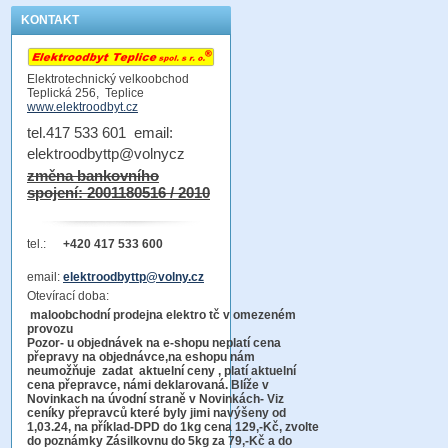
KONTAKT
Elektrotechnický velkoobchod
Teplická 256, Teplice
www.elektroodbyt.cz
tel.417 533 601 email:
elektroodbyttp@volnycz
změna bankovního
spojení: 2001180516 / 2010
tel.:
+420 417 533 600
email:
elektroodbyttp@volny.cz
Otevírací doba:
maloobchodní prodejna elektro tč v omezeném
provozu
Pozor-
u objednávek na e-shopu neplatí cena
přepravy na objednávce
,na eshopu nám
neumožňuje zadat aktuelní ceny , platí aktuelní
cena přepravce, námi deklarovaná. Blíže v
Novinkach na úvodní straně v Novinkách- Viz
ceníky přepravců které byly jimi navýšeny od
1,03.24, na příklad-DPD do 1kg cena 129,-Kč,
zvolte
do poznámky Zásilkovnu do 5kg
za 79,-Kč a do