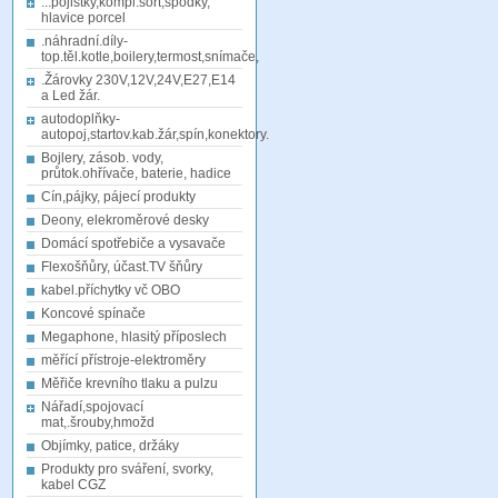
...pojistky,kompl.sort,spodky,
hlavice porcel
.náhradní.díly-
top.těl.kotle,boilery,termost,snímače,
.Žárovky 230V,12V,24V,E27,E14
a Led žár.
autodoplňky-
autopoj,startov.kab.žár,spín,konektory.
Bojlery, zásob. vody,
průtok.ohřívače, baterie, hadice
Cín,pájky, pájecí produkty
Deony, elekroměrové desky
Domácí spotřebiče a vysavače
Flexošňůry, účast.TV šňůry
kabel.příchytky vč OBO
Koncové spínače
Megaphone, hlasitý příposlech
měřící přístroje-elektroměry
Měřiče krevního tlaku a pulzu
Nářadí,spojovací
mat,.šrouby,hmožd
Objímky, patice, držáky
Produkty pro sváření, svorky,
kabel CGZ