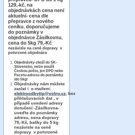
129,-kč, na
objednávkách cena není
aktuelní- cena dle
přepravce z nového
ceníku, doporučujeme
do poznámky v
objednávce Zásilkovnu,
cena do 5kg 79,-Kč
nezávisle na ceně dopravy v
potvrzené objednáce
Objednávky-zboží do SK-
Slovensko, nelze použít
Českou poštu, jen DPD nebo
Pacetu-adresu do poznámky
/do 5kg/
Objednávky
nám můžete
zaslat i e-mailem:
elektroodbyttp@volny.cz
, bez
přihlašovacích dat ,
v
případě uvedení adresy
doručení -Zásilkovna-
uveďte do poznámky
adresu, cena dopravy
79,-Kč, balíky do 5 kg
nezávisle na ceně
dopravy v potvrzené