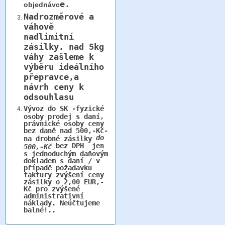
e.
objednávc
Nadrozměrové a
váhově
nadlimitní
zásilky.
nad 5kg
váhy
zašleme k
výběru ideálního
přepravce,a
návrh ceny k
odsouhlasu
Vývoz do SK -fyzické
osoby prodej s daní,
právnické osoby ceny
bez daně nad 500,-Kč-
do
na drobné zásilky
bez DPH jen
500,-Kč
s jednoduchým daňovým
dokladem s daní / v
případě požadavku
faktury zvýšení ceny
zásilky o 2,00 EUR,-
Kč pro zvýšené
administrativní
náklady. Neúčtujeme
balné!..