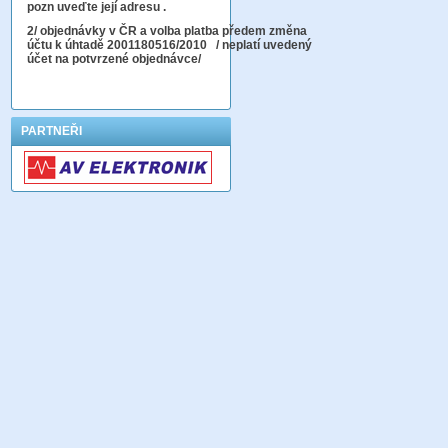
pozn uveďte její adresu .
2
/ objednávky v ČR a volba platba předem změna
účtu k úhtadě 2001180516/2010
/ neplatí uvedený
účet na potvrzené objednávce/
PARTNEŘI