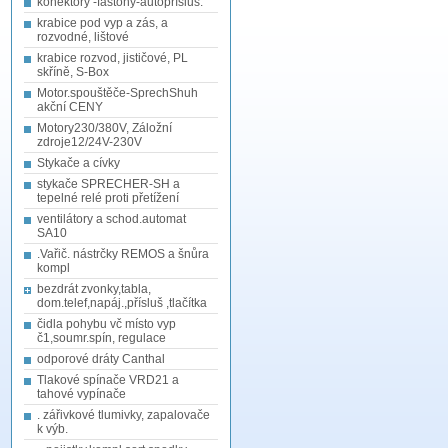
konektory -fastony-autopřísluš.
krabice pod vyp a zás, a
rozvodné, lištové
krabice rozvod, jističové, PL
skříně, S-Box
Motor.spouštěče-SprechShuh
akční CENY
Motory230/380V, Záložní
zdroje12/24V-230V
Stykače a cívky
stykače SPRECHER-SH a
tepelné relé proti přetížení
ventilátory a schod.automat
SA10
.Vařič. nástrčky REMOS a šnůra
kompl
bezdrát zvonky,tabla,
dom.telef,napáj.,přísluš ,tlačítka
čidla pohybu vč místo vyp
č1,soumr.spín, regulace
odporové dráty Canthal
Tlakové spínače VRD21 a
tahové vypínače
. zářivkové tlumivky, zapalovače
k výb.