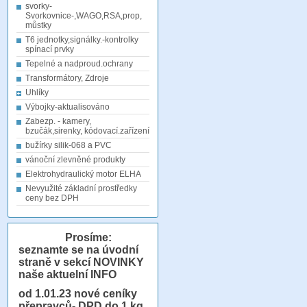
svorky-
Svorkovnice-,WAGO,RSA,prop,
můstky
T6 jednotky,signálky.-kontrolky
spínací prvky
Tepelné a nadproud.ochrany
Transformátory, Zdroje
Uhlíky
Výbojky-aktualisováno
Zabezp. - kamery,
bzučák,sirenky, kódovací.zařízení
bužírky silik-068 a PVC
vánoční zlevněné produkty
Elektrohydraulický motor ELHA
Nevyužité základní prostředky
ceny bez DPH
Prosíme:
seznamte se na úvodní
straně v sekcí NOVINKY
naše aktuelní INFO
od 1.01.23
nové ceníky
přepravců- DPD do 1 kg