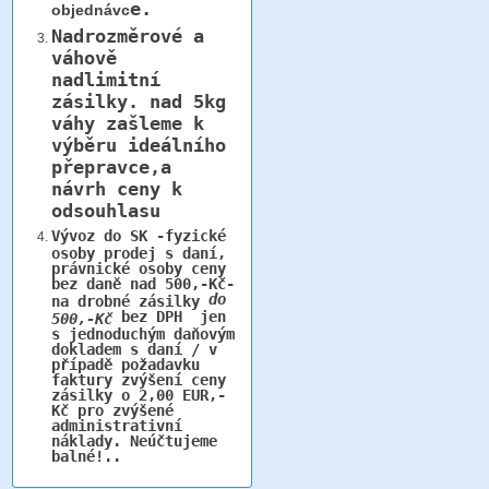
e.
objednávc
Nadrozměrové a
váhově
nadlimitní
zásilky.
nad 5kg
váhy
zašleme k
výběru ideálního
přepravce,a
návrh ceny k
odsouhlasu
Vývoz do SK -fyzické
osoby prodej s daní,
právnické osoby ceny
bez daně nad 500,-Kč-
do
na drobné zásilky
bez DPH jen
500,-Kč
s jednoduchým daňovým
dokladem s daní / v
případě požadavku
faktury zvýšení ceny
zásilky o 2,00 EUR,-
Kč pro zvýšené
administrativní
náklady. Neúčtujeme
balné!..