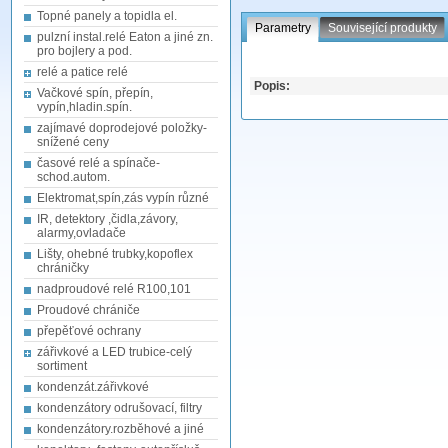
Topné panely a topidla el.
Parametry
Související produkty
pulzní instal.relé Eaton a jiné zn.
pro bojlery a pod.
relé a patice relé
Popis:
Vačkové spín, přepín,
vypín,hladin.spín.
zajímavé doprodejové položky-
snížené ceny
časové relé a spínače-
schod.autom.
Elektromat,spín,zás vypín různé
IR, detektory ,čidla,závory,
alarmy,ovladače
Lišty, ohebné trubky,kopoflex
chráničky
nadproudové relé R100,101
Proudové chrániče
přepěťové ochrany
zářivkové a LED trubice-celý
sortiment
kondenzát.zářivkové
kondenzátory odrušovací, filtry
kondenzátory.rozběhové a jiné