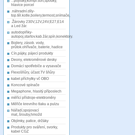
...pojistky,kompl.sort,spodky,
hlavice porcel
.náhradní.díly-
top.těl.kotle,boilery,termost,snímače,
.Žárovky 230V,12V,24V,E27,E14
a Led žár.
autodoplňky-
autopoj,startov.kab.žár,spín,konektory.
Bojlery, zásob. vody,
průtok.ohřívače, baterie, hadice
Cín,pájky, pájecí produkty
Deony, elekroměrové desky
Domácí spotřebiče a vysavače
Flexošňůry, účast.TV šňůry
kabel.příchytky vč OBO
Koncové spínače
Megaphone, hlasitý příposlech
měřící přístroje-elektroměry
Měřiče krevního tlaku a pulzu
Nářadí,spojovací
mat,.šrouby,hmožd
Objímky, patice, držáky
Produkty pro sváření, svorky,
kabel CGZ