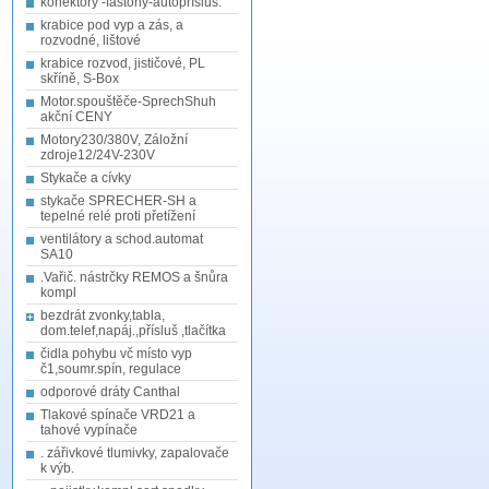
konektory -fastony-autopřísluš.
krabice pod vyp a zás, a
rozvodné, lištové
krabice rozvod, jističové, PL
skříně, S-Box
Motor.spouštěče-SprechShuh
akční CENY
Motory230/380V, Záložní
zdroje12/24V-230V
Stykače a cívky
stykače SPRECHER-SH a
tepelné relé proti přetížení
ventilátory a schod.automat
SA10
.Vařič. nástrčky REMOS a šnůra
kompl
bezdrát zvonky,tabla,
dom.telef,napáj.,přísluš ,tlačítka
čidla pohybu vč místo vyp
č1,soumr.spín, regulace
odporové dráty Canthal
Tlakové spínače VRD21 a
tahové vypínače
. zářivkové tlumivky, zapalovače
k výb.