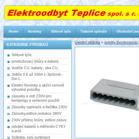
Home
Novinky
Silitové tyče
Tlakové spínače
Obchodní po
Úvodní stránka
>
svorky-Svorkovnice
KATEGORIE VÝROBKŮ
Silitové tyče
prodlužovací šńůry a kabely
Vodiče CU, kabely., oka CU,
Jističe 0,6 až 100A 1-3pólové,-
Din L
Elektro Novinky a akční cenově
výhodné položky
zásuvky a vidl 230V-pro
kempingy a venkovní použití
Zásuvky vypínače a tlačítka 230V
Zásuvky,vidlice,redukce 380V
230V přístroj šnůry, vidlice.zásuv.
odvíječ kabelů s měřením CYKY
a pod.
Svítiidla: celý sortiment