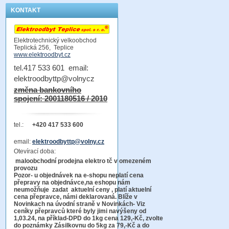
KONTAKT
Elektrotechnický velkoobchod
Teplická 256, Teplice
www.elektroodbyt.cz
tel.417 533 601 email:
elektroodbyttp@volnycz
změna bankovního
spojení: 2001180516 / 2010
tel.:
+420 417 533 600
email:
elektroodbyttp@volny.cz
Otevírací doba:
maloobchodní prodejna elektro tč v omezeném
provozu
Pozor-
u objednávek na e-shopu neplatí cena
přepravy na objednávce
,na eshopu nám
neumožňuje zadat aktuelní ceny , platí aktuelní
cena přepravce, námi deklarovaná. Blíže v
Novinkach na úvodní straně v Novinkách- Viz
ceníky přepravců které byly jimi navýšeny od
1,03.24, na příklad-DPD do 1kg cena 129,-Kč,
zvolte
do poznámky Zásilkovnu do 5kg
za 79,-Kč a do