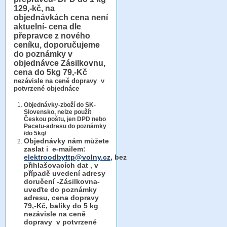
129,-kč, na
objednávkách cena není
aktuelní- cena dle
přepravce z nového
ceníku, doporučujeme
do poznámky v
objednávce Zásilkovnu,
cena do 5kg 79,-Kč
nezávisle na ceně dopravy v
potvrzené objednáce
Objednávky-zboží do SK-
Slovensko, nelze použít
Českou poštu, jen DPD nebo
Pacetu-adresu do poznámky
/do 5kg/
Objednávky
nám můžete
zaslat i e-mailem:
elektroodbyttp@volny.cz
, bez
přihlašovacích dat ,
v
případě uvedení adresy
doručení -Zásilkovna-
uveďte do poznámky
adresu, cena dopravy
79,-Kč, balíky do 5 kg
nezávisle na ceně
dopravy v potvrzené