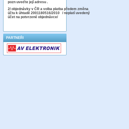
pozn uveďte její adresu .
2
/ objednávky v ČR a volba platba předem změna
účtu k úhtadě 2001180516/2010
/ neplatí uvedený
účet na potvrzené objednávce/
PARTNEŘI