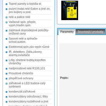
Topné panely a topidla el.
pulzní instal.relé Eaton a jiné zn.
pro bojlery a pod.
relé a patice relé
Vačkové spín, přepín,
vypín,hladin.spín.
zajímavé doprodejové položky-
Parametry
Související produkty
snížené ceny
časové relé a spínače-
schod.autom.
Elektromat,spín,zás vypín různé
IR, detektory ,čidla,závory,
alarmy,ovladače
Lišty, ohebné trubky,kopoflex
chráničky
nadproudové relé R100,101
Proudové chrániče
Popis:
přepěťové ochrany
zářivkové a LED trubice-celý
sortiment
kondenzát.zářivkové
kondenzátory odrušovací, filtry
kondenzátory.rozběhové a jiné