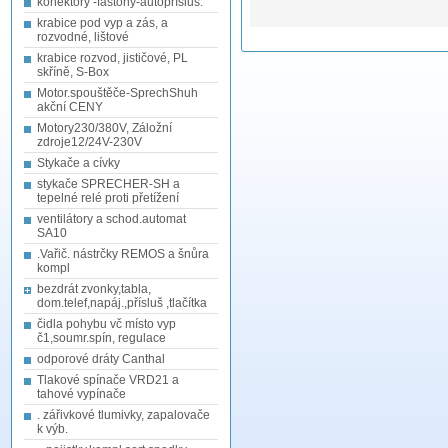
konektory -fastony-autopřísluš.
krabice pod vyp a zás, a
rozvodné, lištové
krabice rozvod, jističové, PL
skříně, S-Box
Motor.spouštěče-SprechShuh
akční CENY
Motory230/380V, Záložní
zdroje12/24V-230V
Stykače a cívky
stykače SPRECHER-SH a
tepelné relé proti přetížení
ventilátory a schod.automat
SA10
.Vařič. nástrčky REMOS a šnůra
kompl
bezdrát zvonky,tabla,
dom.telef,napáj.,přísluš ,tlačítka
čidla pohybu vč místo vyp
č1,soumr.spín, regulace
odporové dráty Canthal
Tlakové spínače VRD21 a
tahové vypínače
. zářivkové tlumivky, zapalovače
k výb.