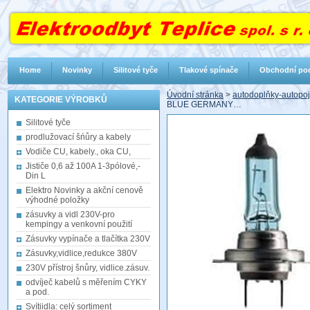
Home
Novinky
Silitové tyče
Tlakové spínače
Obchodní po
Úvodní stránka
>
autodoplňky-autopoj,
KATEGORIE VÝROBKŮ
BLUE GERMANY…
Silitové tyče
prodlužovací šńůry a kabely
Vodiče CU, kabely., oka CU,
Jističe 0,6 až 100A 1-3pólové,-
Din L
Elektro Novinky a akční cenově
výhodné položky
zásuvky a vidl 230V-pro
kempingy a venkovní použití
Zásuvky vypínače a tlačítka 230V
Zásuvky,vidlice,redukce 380V
230V přístroj šnůry, vidlice.zásuv.
odvíječ kabelů s měřením CYKY
a pod.
Svítiidla: celý sortiment