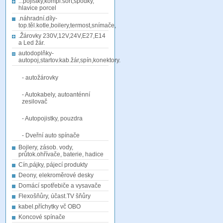
...pojistky,kompl.sort,spodky,
hlavice porcel
.náhradní.díly-
top.těl.kotle,boilery,termost,snímače,
.Žárovky 230V,12V,24V,E27,E14
a Led žár.
autodoplňky-
autopoj,startov.kab.žár,spín,konektory.
- autožárovky
- Autokabely, autoanténní
zesilovač
- Autopojistky, pouzdra
- Dveřní auto spínače
Bojlery, zásob. vody,
průtok.ohřívače, baterie, hadice
Cín,pájky, pájecí produkty
Deony, elekroměrové desky
Domácí spotřebiče a vysavače
Flexošňůry, účast.TV šňůry
kabel.příchytky vč OBO
Koncové spínače