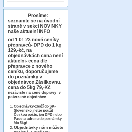
Prosíme:
seznamte se na úvodní
straně v sekcí NOVINKY
naše aktuelní INFO
od 1.01.23
nové ceníky
přepravců- DPD do 1 kg
129,-kč, na
objednávkách cena není
aktuelní- cena dle
přepravce z nového
ceníku, doporučujeme
do poznámky v
objednávce Zásilkovnu,
cena do 5kg 79,-Kč
nezávisle na ceně dopravy v
potvrzené objednáce
Objednávky-zboží do SK-
Slovensko, nelze použít
Českou poštu, jen DPD nebo
Pacetu-adresu do poznámky
/do 5kg/
Objednávky
nám můžete