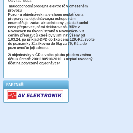
Otevírací doba:
maloobchodní prodejna elektro tč v omezeném
provozu
Pozor-
u objednávek na e-shopu neplatí cena
přepravy na objednávce
,na eshopu nám
neumožňuje zadat aktuelní ceny , platí aktuelní
cena přepravce, námi deklarovaná. Blíže v
Novinkach na úvodní straně v Novinkách- Viz
ceníky přepravců které byly jimi navýšeny od
1,03.24, na příklad-DPD do 1kg cena 129,-Kč,
zvolte
do poznámky Zásilkovnu do 5kg
za 79,-Kč a do
pozn uveďte její adresu .
2
/ objednávky v ČR a volba platba předem změna
účtu k úhtadě 2001180516/2010
/ neplatí uvedený
účet na potvrzené objednávce/
PARTNEŘI