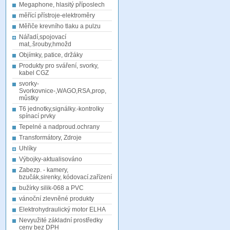
Megaphone, hlasitý příposlech
měřící přístroje-elektroměry
Měřiče krevního tlaku a pulzu
Nářadí,spojovací
mat,.šrouby,hmožd
Objímky, patice, držáky
Produkty pro sváření, svorky,
kabel CGZ
svorky-
Svorkovnice-,WAGO,RSA,prop,
můstky
T6 jednotky,signálky.-kontrolky
spínací prvky
Tepelné a nadproud.ochrany
Transformátory, Zdroje
Uhlíky
Výbojky-aktualisováno
Zabezp. - kamery,
bzučák,sirenky, kódovací.zařízení
bužírky silik-068 a PVC
vánoční zlevněné produkty
Elektrohydraulický motor ELHA
Nevyužité základní prostředky
ceny bez DPH