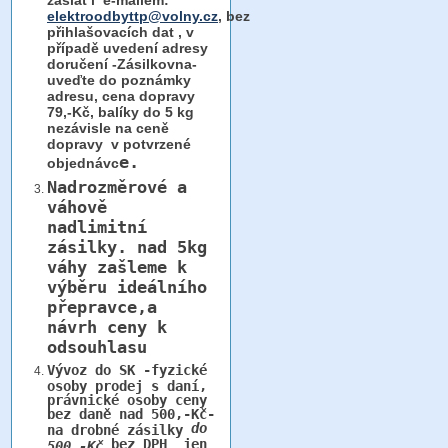
zaslat i e-mailem:
elektroodbyttp@volny.cz
, bez
přihlašovacích dat ,
v
případě uvedení adresy
doručení -Zásilkovna-
uveďte do poznámky
adresu, cena dopravy
79,-Kč, balíky do 5 kg
nezávisle na ceně
dopravy v potvrzené
e.
objednávc
Nadrozměrové a
váhově
nadlimitní
zásilky.
nad 5kg
váhy
zašleme k
výběru ideálního
přepravce,a
návrh ceny k
odsouhlasu
Vývoz do SK -fyzické
osoby prodej s daní,
právnické osoby ceny
bez daně nad 500,-Kč-
do
na drobné zásilky
bez DPH jen
500,-Kč