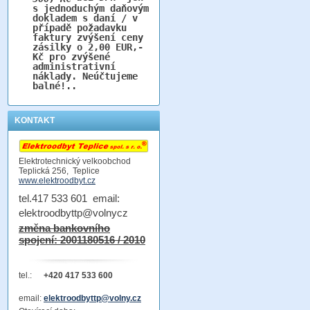
s jednoduchým daňovým
dokladem s daní / v
případě požadavku
faktury zvýšení ceny
zásilky o 2,00 EUR,-
Kč pro zvýšené
administrativní
náklady. Neúčtujeme
balné!..
KONTAKT
Elektrotechnický velkoobchod
Teplická 256, Teplice
www.elektroodbyt.cz
tel.417 533 601 email:
elektroodbyttp@volnycz
změna bankovního
spojení: 2001180516 / 2010
tel.:
+420 417 533 600
email:
elektroodbyttp@volny.cz