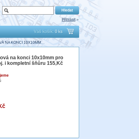
Přihlásit
Váš košík:
0 ks
Přejít
VÁ NA KONCI 10X10MM…
do
ůrová na konci 10x10mm pro
j. i kompletní šňůru 155,Kč
košíku
jeme
ů
Kč