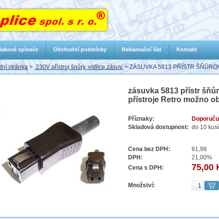
lakové spínače
Obchodní podmínky
Reklamační řád
Kontakt
ní stránka
>
230V přístroj šnůry, vidlice.zásuv.
>
ZÁSUVKA 5813 PŘÍSTR ŠŇŮRO
zásuvka 5813 přístr šň
přístroje Retro možno ob
Příznaky:
Doporuču
Skladová dostupnost:
do 10 kus
Cena bez DPH:
61,98
DPH:
21,00%
75,00 
Cena s DPH:
Množství: