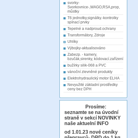
svorky-
Svorkovnice-,WAGO,RSA,prop,
můstky
T6 jednotky,signálky.-kontrolky
spínací prvky
Tepelné a nadproud.ochrany
Transformátory, Zdroje
Uhlíky
Výbojky-aktualisováno
Zabezp. - kamery,
bzučák,sirenky, kódovací.zařízení
bužírky silik-068 a PVC
vánoční zlevněné produkty
Elektrohydraulický motor ELHA
Nevyužité základní prostředky
ceny bez DPH
Prosíme:
seznamte se na úvodní
straně v sekcí NOVINKY
naše aktuelní INFO
od 1.01.23
nové ceníky
přepravců- DPD do 1 kg