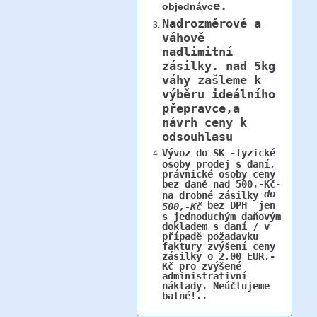
e.
objednávc
Nadrozměrové a
váhově
nadlimitní
zásilky.
nad 5kg
váhy
zašleme k
výběru ideálního
přepravce,a
návrh ceny k
odsouhlasu
Vývoz do SK -fyzické
osoby prodej s daní,
právnické osoby ceny
bez daně nad 500,-Kč-
do
na drobné zásilky
bez DPH jen
500,-Kč
s jednoduchým daňovým
dokladem s daní / v
případě požadavku
faktury zvýšení ceny
zásilky o 2,00 EUR,-
Kč pro zvýšené
administrativní
náklady. Neúčtujeme
balné!..