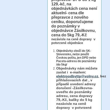
129,-kč, na
objednávkách cena není
aktuelní- cena dle
přepravce z nového
ceníku, doporučujeme
do poznámky v
objednávce Zásilkovnu,
cena do 5kg 79,-Kč
nezávisle na ceně dopravy v
potvrzené objednáce
Objednávky-zboží do SK-
Slovensko, nelze použít
Českou poštu, jen DPD nebo
Pacetu-adresu do poznámky
/do 5kg/
Objednávky
nám můžete
zaslat i e-mailem:
elektroodbyttp@volny.cz
, bez
přihlašovacích dat ,
v
případě uvedení adresy
doručení -Zásilkovna-
uveďte do poznámky
adresu, cena dopravy
79,-Kč, balíky do 5 kg
nezávisle na ceně
dopravy v potvrzené