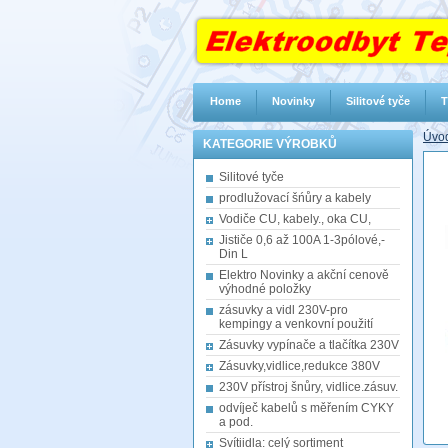
Home
Novinky
Silitové tyče
T
Úvod
KATEGORIE VÝROBKŮ
Silitové tyče
prodlužovací šńůry a kabely
Vodiče CU, kabely., oka CU,
Jističe 0,6 až 100A 1-3pólové,-
Din L
Elektro Novinky a akční cenově
výhodné položky
zásuvky a vidl 230V-pro
kempingy a venkovní použití
Zásuvky vypínače a tlačítka 230V
Zásuvky,vidlice,redukce 380V
230V přístroj šnůry, vidlice.zásuv.
odvíječ kabelů s měřením CYKY
a pod.
Svítiidla: celý sortiment