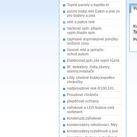
Topné panely a topidla el.
P
pulzní instal.relé Eaton a jiné zn.
pro bojlery a pod.
relé a patice relé
Ka
Vačkové spín, přepín,
Ty
vypín,hladin.spín.
zajímavé doprodejové položky-
Po
snížené ceny
časové relé a spínače-
schod.autom.
Elektromat,spín,zás vypín různé
IR, detektory ,čidla,závory,
alarmy,ovladače
Lišty, ohebné trubky,kopoflex
chráničky
nadproudové relé R100,101
Proudové chrániče
přepěťové ochrany
zářivkové a LED trubice-celý
sortiment
kondenzát.zářivkové
kondenzátory odrušovací, filtry
kondenzátory.rozběhové a jiné