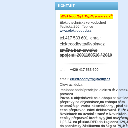
KONTAKT
Elektrotechnický velkoobchod
Teplická 256, Teplice
www.elektroodbyt.cz
tel.417 533 601 email:
elektroodbyttp@volnycz
změna bankovního
spojení: 2001180516 / 2010
tel.:
+420 417 533 600
email:
elektroodbyttp@volny.cz
Otevírací doba:
maloobchodní prodejna elektro tč v ome
provo
Pozor-
u objednávek na e-shopu neplatí c
přepravy na objednávce
,na eshopu nám
neumožňuje zadat aktuelní ceny , platí ak
cena přepravce, námi deklarovaná. Blíže 
Novinkach na úvodní straně v Novinkách-
ceníky přepravců které byly jimi navýšen
1,03.24, na příklad-DPD do 1kg cena 129,-
do poznámky Zásilkovnu do 5kg
za 79,-Kč