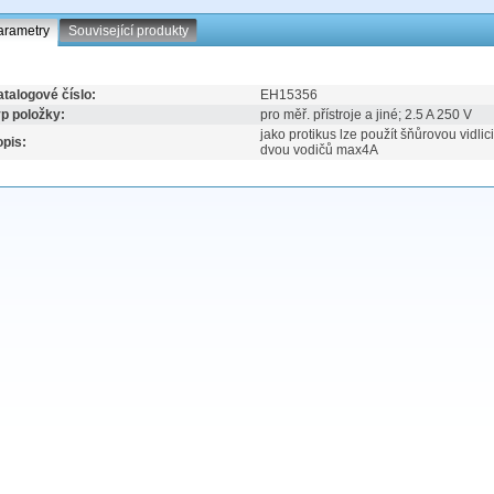
arametry
Související produkty
talogové číslo:
EH15356
p položky:
pro měř. přístroje a jiné; 2.5 A 250 V
jako protikus lze použít šňůrovou vidli
pis:
dvou vodičů max4A