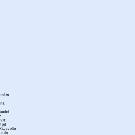
zeném
zu
ena
tuelní
v
 Viz
y od
Kč,
zvolte
 a do