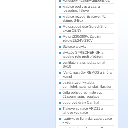
konektory -fastony-autopřísluš.
krabice pod vyp a zás, a
rozvodné, lištové
krabice rozvod, jističové, PL
skříně, S-Box
Motor.spouštěče-SprechShuh
akční CENY
Motory230/380V, Záložní
zdroje12/24V-230V
Stykače a cívky
stykače SPRECHER-SH a
tepelné relé proti přetížení
ventilátory a schod.automat
SA10
.Vařič. nástrčky REMOS a šnůra
kompl
bezdrát zvonky,tabla,
dom.telef,napáj.,přísluš ,tlačítka
čidla pohybu vč místo vyp
č1,soumr.spín, regulace
odporové dráty Canthal
Tlakové spínače VRD21 a
tahové vypínače
. zářivkové tlumivky, zapalovače
k výb.