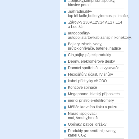
...pojistky,kompl.sort,spodky,
hlavice porcel
.náhradní.díly-
top.těl.kotle,boilery,termost,snímače,
.Žárovky 230V,12V,24V,E27,E14
a Led žár.
autodoplňky-
autopoj,startov.kab.žár,spín,konektory.
Bojlery, zásob. vody,
průtok.ohřívače, baterie, hadice
Cín,pájky, pájecí produkty
Deony, elekroměrové desky
Domácí spotřebiče a vysavače
Flexošňůry, účast.TV šňůry
kabel.příchytky vč OBO
Koncové spínače
Megaphone, hlasitý příposlech
měřící přístroje-elektroměry
Měřiče krevního tlaku a pulzu
Nářadí,spojovací
mat,.šrouby,hmožd
Objímky, patice, držáky
Produkty pro sváření, svorky,
kabel CGZ