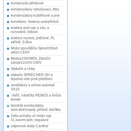
kondenzát.zářivkové
kondenzátory odrušovací, filtry
kondenzátory.rozběhové a jiné
konektory -fastony-autopřísluš.
krabice pod vyp a zás, a
rozvodné, lištové
krabice rozvod, jističové, PL
skříně, S-Box
Motor.spouštěče-SprechShuh
akční CENY
Motory230/380V, Záložní
zdroje12/24V-230V
Stykače a cívky
stykače SPRECHER-SH a
tepelné relé proti přetížení
ventilátory a schod.automat
SA10
.Vařič. nástrčky REMOS a šnůra
kompl
bezdrát zvonky,tabla,
dom.telef,napáj.,přísluš ,tlačítka
čidla pohybu vč místo vyp
č1,soumr.spín, regulace
odporové dráty Canthal