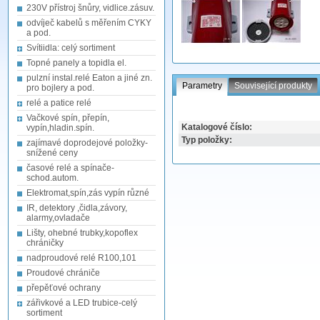
230V přístroj šnůry, vidlice.zásuv.
odvíječ kabelů s měřením CYKY
a pod.
Svítiidla: celý sortiment
Topné panely a topidla el.
pulzní instal.relé Eaton a jiné zn.
Parametry
Související produkty
pro bojlery a pod.
relé a patice relé
Vačkové spín, přepín,
Katalogové číslo:
vypín,hladin.spín.
Typ položky:
zajímavé doprodejové položky-
snížené ceny
časové relé a spínače-
schod.autom.
Elektromat,spín,zás vypín různé
IR, detektory ,čidla,závory,
alarmy,ovladače
Lišty, ohebné trubky,kopoflex
chráničky
nadproudové relé R100,101
Proudové chrániče
přepěťové ochrany
zářivkové a LED trubice-celý
sortiment