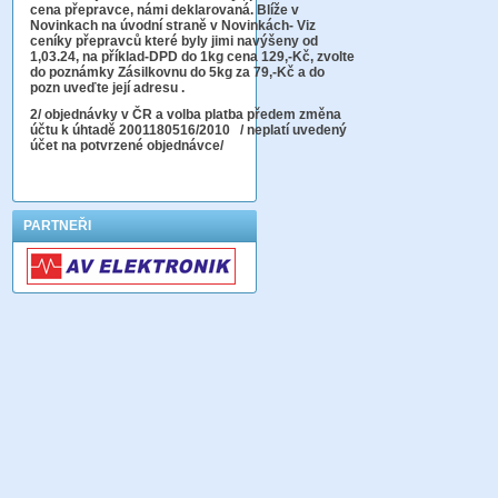
cena přepravce, námi deklarovaná. Blíže v
Novinkach na úvodní straně v Novinkách- Viz
ceníky přepravců které byly jimi navýšeny od
1,03.24, na příklad-DPD do 1kg cena 129,-Kč,
zvolte
do poznámky Zásilkovnu do 5kg
za 79,-Kč a do
pozn uveďte její adresu .
2
/ objednávky v ČR a volba platba předem změna
účtu k úhtadě 2001180516/2010
/ neplatí uvedený
účet na potvrzené objednávce/
PARTNEŘI