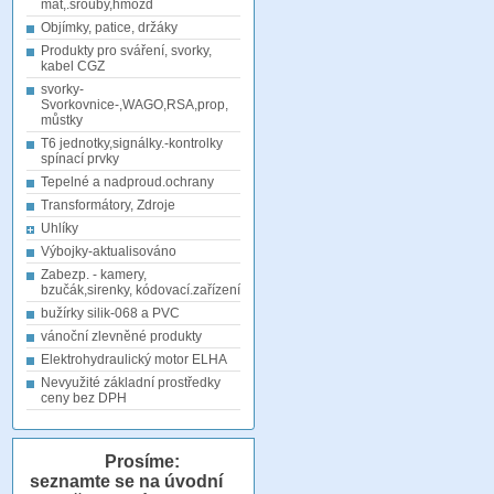
mat,.šrouby,hmožd
Objímky, patice, držáky
Produkty pro sváření, svorky,
kabel CGZ
svorky-
Svorkovnice-,WAGO,RSA,prop,
můstky
T6 jednotky,signálky.-kontrolky
spínací prvky
Tepelné a nadproud.ochrany
Transformátory, Zdroje
Uhlíky
Výbojky-aktualisováno
Zabezp. - kamery,
bzučák,sirenky, kódovací.zařízení
bužírky silik-068 a PVC
vánoční zlevněné produkty
Elektrohydraulický motor ELHA
Nevyužité základní prostředky
ceny bez DPH
Prosíme:
seznamte se na úvodní