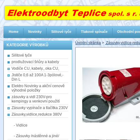
Home
Novinky
Silitové tyče
Tlakové spínače
Obchodní po
Úvodní stránka
>
Zásuvky,vidlice,re
KATEGORIE VÝROBKŮ
Silitové tyče
prodlužovací šńůry a kabely
Vodiče CU, kabely., oka CU,
Jističe 0,6 až 100A 1-3pólové,-
Din L
Elektro Novinky a akční cenově
výhodné položky
zásuvky a vidl 230V-pro
kempingy a venkovní použití
Zásuvky vypínače a tlačítka 230V
Zásuvky,vidlice,redukce 380V
- Vidlice
- Zásuvky /nástěnné a jiné/