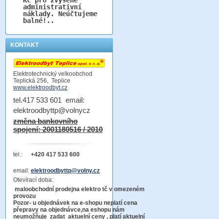
administrativní
náklady. Neúčtujeme
balné!..
KONTAKT
Elektrotechnický velkoobchod
Teplická 256, Teplice
www.elektroodbyt.cz
tel.417 533 601 email:
elektroodbyttp@volnycz
změna bankovního
spojení: 2001180516 / 2010
tel.:
+420 417 533 600
email:
elektroodbyttp@volny.cz
Otevírací doba:
maloobchodní prodejna elektro tč v omezeném
provozu
Pozor-
u objednávek na e-shopu neplatí cena
přepravy na objednávce
,na eshopu nám
neumožňuje zadat aktuelní ceny , platí aktuelní