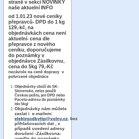
straně v sekcí NOVINKY
naše aktuelní INFO
od 1.01.23
nové ceníky
přepravců- DPD do 1 kg
129,-kč, na
objednávkách cena není
aktuelní- cena dle
přepravce z nového
ceníku, doporučujeme
do poznámky v
objednávce Zásilkovnu,
cena do 5kg 79,-Kč
nezávisle na ceně dopravy v
potvrzené objednáce
Objednávky-zboží do SK-
Slovensko, nelze použít
Českou poštu, jen DPD nebo
Pacetu-adresu do poznámky
/do 5kg/
Objednávky
nám můžete
zaslat i e-mailem:
elektroodbyttp@volny.cz
, bez
přihlašovacích dat ,
v
případě uvedení adresy
doručení -Zásilkovna-
uveďte do poznámky