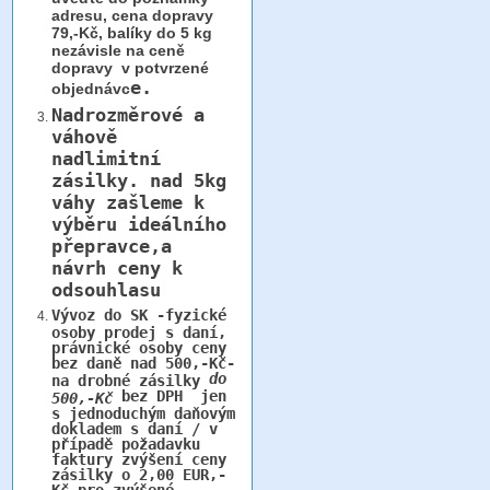
adresu, cena dopravy
79,-Kč, balíky do 5 kg
nezávisle na ceně
dopravy v potvrzené
e.
objednávc
Nadrozměrové a
váhově
nadlimitní
zásilky.
nad 5kg
váhy
zašleme k
výběru ideálního
přepravce,a
návrh ceny k
odsouhlasu
Vývoz do SK -fyzické
osoby prodej s daní,
právnické osoby ceny
bez daně nad 500,-Kč-
do
na drobné zásilky
bez DPH jen
500,-Kč
s jednoduchým daňovým
dokladem s daní / v
případě požadavku
faktury zvýšení ceny
zásilky o 2,00 EUR,-
Kč pro zvýšené