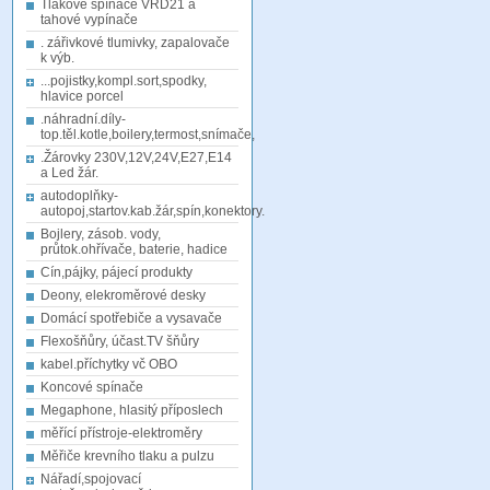
Tlakové spínače VRD21 a
tahové vypínače
. zářivkové tlumivky, zapalovače
k výb.
...pojistky,kompl.sort,spodky,
hlavice porcel
.náhradní.díly-
top.těl.kotle,boilery,termost,snímače,
.Žárovky 230V,12V,24V,E27,E14
a Led žár.
autodoplňky-
autopoj,startov.kab.žár,spín,konektory.
Bojlery, zásob. vody,
průtok.ohřívače, baterie, hadice
Cín,pájky, pájecí produkty
Deony, elekroměrové desky
Domácí spotřebiče a vysavače
Flexošňůry, účast.TV šňůry
kabel.příchytky vč OBO
Koncové spínače
Megaphone, hlasitý příposlech
měřící přístroje-elektroměry
Měřiče krevního tlaku a pulzu
Nářadí,spojovací