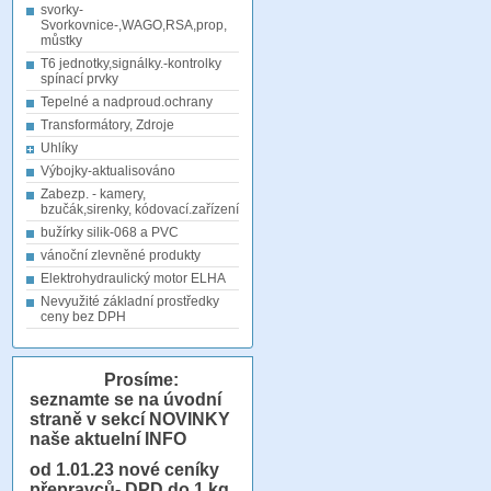
svorky-
Svorkovnice-,WAGO,RSA,prop,
můstky
T6 jednotky,signálky.-kontrolky
spínací prvky
Tepelné a nadproud.ochrany
Transformátory, Zdroje
Uhlíky
Výbojky-aktualisováno
Zabezp. - kamery,
bzučák,sirenky, kódovací.zařízení
bužírky silik-068 a PVC
vánoční zlevněné produkty
Elektrohydraulický motor ELHA
Nevyužité základní prostředky
ceny bez DPH
Prosíme:
seznamte se na úvodní
straně v sekcí NOVINKY
naše aktuelní INFO
od 1.01.23
nové ceníky
přepravců- DPD do 1 kg