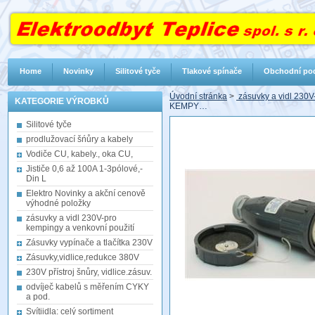
Home
Novinky
Silitové tyče
Tlakové spínače
Obchodní po
Úvodní stránka
>
zásuvky a vidl 230V
KATEGORIE VÝROBKŮ
KEMPY…
Silitové tyče
prodlužovací šńůry a kabely
Vodiče CU, kabely., oka CU,
Jističe 0,6 až 100A 1-3pólové,-
Din L
Elektro Novinky a akční cenově
výhodné položky
zásuvky a vidl 230V-pro
kempingy a venkovní použití
Zásuvky vypínače a tlačítka 230V
Zásuvky,vidlice,redukce 380V
230V přístroj šnůry, vidlice.zásuv.
odvíječ kabelů s měřením CYKY
a pod.
Svítiidla: celý sortiment