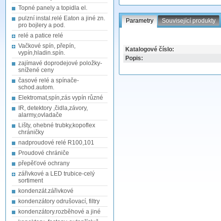
Topné panely a topidla el.
pulzní instal.relé Eaton a jiné zn.
Parametry
Související produkty
pro bojlery a pod.
relé a patice relé
Vačkové spín, přepín,
Katalogové číslo:
vypín,hladin.spín.
Popis:
zajímavé doprodejové položky-
snížené ceny
časové relé a spínače-
schod.autom.
Elektromat,spín,zás vypín různé
IR, detektory ,čidla,závory,
alarmy,ovladače
Lišty, ohebné trubky,kopoflex
chráničky
nadproudové relé R100,101
Proudové chrániče
přepěťové ochrany
zářivkové a LED trubice-celý
sortiment
kondenzát.zářivkové
kondenzátory odrušovací, filtry
kondenzátory.rozběhové a jiné