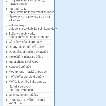
...pojistky,kompl.sort,spodky,
hlavice porcel
.náhradní.díly-
top.těl.kotle,boilery,termost,snímače,
.Žárovky 230V,12V,24V,E27,E14
a Led žár.
autodoplňky-
autopoj,startov.kab.žár,spín,konektory.
Bojlery, zásob. vody,
průtok.ohřívače, baterie, hadice
Cín,pájky, pájecí produkty
Deony, elekroměrové desky
Domácí spotřebiče a vysavače
Flexošňůry, účast.TV šňůry
kabel.příchytky vč OBO
Koncové spínače
Megaphone, hlasitý příposlech
měřící přístroje-elektroměry
Měřiče krevního tlaku a pulzu
Nářadí,spojovací
mat,.šrouby,hmožd
Objímky, patice, držáky
Produkty pro sváření, svorky,
kabel CGZ