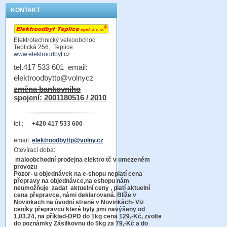
KONTAKT
Elektrotechnický velkoobchod
Teplická 256, Teplice
www.elektroodbyt.cz
tel.417 533 601 email:
elektroodbyttp@volnycz
změna bankovního
spojení: 2001180516 / 2010
tel.:
+420 417 533 600
email:
elektroodbyttp@volny.cz
Otevírací doba:
maloobchodní prodejna elektro tč v omezeném
provozu
Pozor-
u objednávek na e-shopu neplatí cena
přepravy na objednávce
,na eshopu nám
neumožňuje zadat aktuelní ceny , platí aktuelní
cena přepravce, námi deklarovaná. Blíže v
Novinkach na úvodní straně v Novinkách- Viz
ceníky přepravců které byly jimi navýšeny od
1,03.24, na příklad-DPD do 1kg cena 129,-Kč,
zvolte
do poznámky Zásilkovnu do 5kg
za 79,-Kč a do