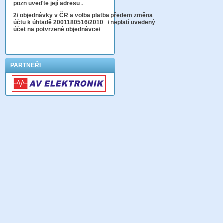
pozn uveďte její adresu .
2
/ objednávky v ČR a volba platba předem změna
účtu k úhtadě 2001180516/2010
/ neplatí uvedený
účet na potvrzené objednávce/
PARTNEŘI