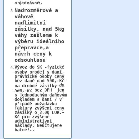
e.
objednávc
Nadrozměrové a
váhově
nadlimitní
zásilky.
nad 5kg
váhy
zašleme k
výběru ideálního
přepravce,a
návrh ceny k
odsouhlasu
Vývoz do SK -fyzické
osoby prodej s daní,
právnické osoby ceny
bez daně nad 500,-Kč-
do
na drobné zásilky
bez DPH jen
500,-Kč
s jednoduchým daňovým
dokladem s daní / v
případě požadavku
faktury zvýšení ceny
zásilky o 2,00 EUR,-
Kč pro zvýšené
administrativní
náklady. Neúčtujeme
balné!..