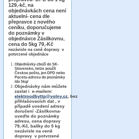
129,-kč, na
objednávkách cena není
aktuelní- cena dle
přepravce z nového
ceníku, doporučujeme
do poznámky v
objednávce Zásilkovnu,
cena do 5kg 79,-Kč
nezávisle na ceně dopravy v
potvrzené objednáce
Objednávky-zboží do SK-
Slovensko, nelze použít
Českou poštu, jen DPD nebo
Pacetu-adresu do poznámky
/do 5kg/
Objednávky
nám můžete
zaslat i e-mailem:
elektroodbyttp@volny.cz
, bez
přihlašovacích dat ,
v
případě uvedení adresy
doručení -Zásilkovna-
uveďte do poznámky
adresu, cena dopravy
79,-Kč, balíky do 5 kg
nezávisle na ceně
dopravy v potvrzené