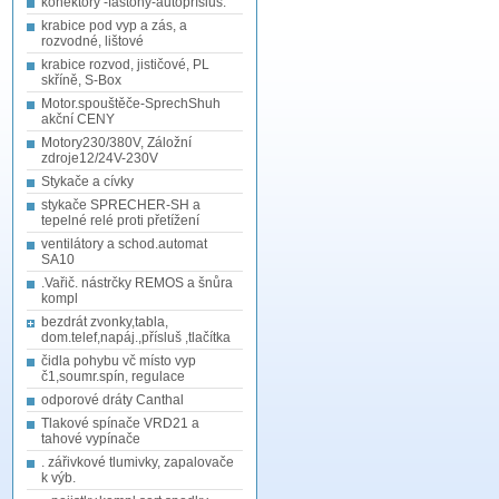
konektory -fastony-autopřísluš.
krabice pod vyp a zás, a
rozvodné, lištové
krabice rozvod, jističové, PL
skříně, S-Box
Motor.spouštěče-SprechShuh
akční CENY
Motory230/380V, Záložní
zdroje12/24V-230V
Stykače a cívky
stykače SPRECHER-SH a
tepelné relé proti přetížení
ventilátory a schod.automat
SA10
.Vařič. nástrčky REMOS a šnůra
kompl
bezdrát zvonky,tabla,
dom.telef,napáj.,přísluš ,tlačítka
čidla pohybu vč místo vyp
č1,soumr.spín, regulace
odporové dráty Canthal
Tlakové spínače VRD21 a
tahové vypínače
. zářivkové tlumivky, zapalovače
k výb.