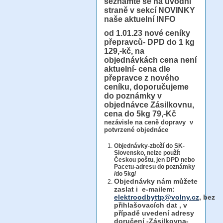
seznamte se na úvodní
straně v sekcí NOVINKY
naše aktuelní INFO
od 1.01.23
nové ceníky
přepravců- DPD do 1 kg
129,-kč, na
objednávkách cena není
aktuelní- cena dle
přepravce z nového
ceníku, doporučujeme
do poznámky v
objednávce Zásilkovnu,
cena do 5kg 79,-Kč
nezávisle na ceně dopravy v
potvrzené objednáce
Objednávky-zboží do SK-
Slovensko, nelze použít
Českou poštu, jen DPD nebo
Pacetu-adresu do poznámky
/do 5kg/
Objednávky
nám můžete
zaslat i e-mailem:
elektroodbyttp@volny.cz
, bez
přihlašovacích dat ,
v
případě uvedení adresy
doručení -Zásilkovna-