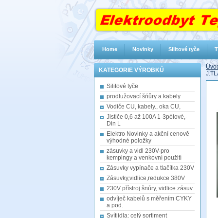
Home
Novinky
Silitové tyče
T
Úvod
KATEGORIE VÝROBKŮ
J.T
Silitové tyče
prodlužovací šńůry a kabely
Vodiče CU, kabely., oka CU,
Jističe 0,6 až 100A 1-3pólové,-
Din L
Elektro Novinky a akční cenově
výhodné položky
zásuvky a vidl 230V-pro
kempingy a venkovní použití
Zásuvky vypínače a tlačítka 230V
Zásuvky,vidlice,redukce 380V
230V přístroj šnůry, vidlice.zásuv.
odvíječ kabelů s měřením CYKY
a pod.
Svítiidla: celý sortiment