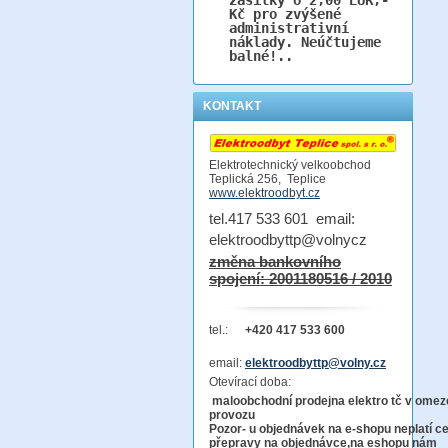
Kč pro zvýšené
administrativní
náklady. Neúčtujeme
balné!..
KONTAKT
Elektrotechnický velkoobchod
Teplická 256, Teplice
www.elektroodbyt.cz
tel.417 533 601 email:
elektroodbyttp@volnycz
změna bankovního
spojení: 2001180516 / 2010
tel.:
+420 417 533 600
email:
elektroodbyttp@volny.cz
Otevírací doba:
maloobchodní prodejna elektro tč v ome
provo
Pozor-
u objednávek na e-shopu neplatí c
přepravy na objednávce
,na eshopu nám