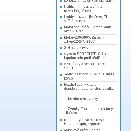
konektory -fastony-autopřísluš.
krabice pod vyp a zás, a
rozvodné, lištové
krabice rozvod, jističové, PL
skříně, S-Box
Motor.spouštěče-SprechShuh
akční CENY
Motory230/380V, Záložní
zdroje12/24V-230V
Stykače a cívky
stykače SPRECHER-SH a
tepelné relé proti přetížení
ventilátory a schod.automat
SA10
.Vařič. nástrčky REMOS a šnůra
kompl
bezdrát zvonky,tabla,
dom.telef,napáj.,přísluš ,tlačítka
- bezdrátové zvonky
- Zvonky, Tabla, dom. telefony,
tlačítka
čidla pohybu vč místo vyp
č1,soumr.spín, regulace
odporové dráty Canthal