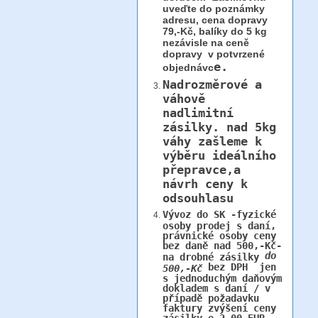
uveďte do poznámky
adresu, cena dopravy
79,-Kč, balíky do 5 kg
nezávisle na ceně
dopravy v potvrzené
e.
objednávc
Nadrozměrové a
váhově
nadlimitní
zásilky.
nad 5kg
váhy
zašleme k
výběru ideálního
přepravce,a
návrh ceny k
odsouhlasu
Vývoz do SK -fyzické
osoby prodej s daní,
právnické osoby ceny
bez daně nad 500,-Kč-
do
na drobné zásilky
bez DPH jen
500,-Kč
s jednoduchým daňovým
dokladem s daní / v
případě požadavku
faktury zvýšení ceny
zásilky o 2,00 EUR,-