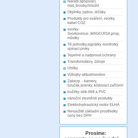
Nářadí,spojovací
mat,.šrouby,hmožd
Objímky, patice, držáky
Produkty pro sváření, svorky,
kabel CGZ
svorky-
Svorkovnice-,WAGO,RSA,prop,
můstky
T6 jednotky,signálky.-kontrolky
spínací prvky
Tepelné a nadproud.ochrany
Transformátory, Zdroje
Uhlíky
Výbojky-aktualisováno
Zabezp. - kamery,
bzučák,sirenky, kódovací.zařízení
bužírky silik-068 a PVC
vánoční zlevněné produkty
Elektrohydraulický motor ELHA
Nevyužité základní prostředky
ceny bez DPH
Prosíme: