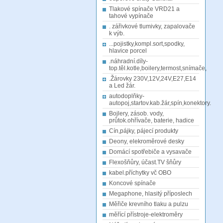
Tlakové spínače VRD21 a
tahové vypínače
. zářivkové tlumivky, zapalovače
k výb.
...pojistky,kompl.sort,spodky,
hlavice porcel
.náhradní.díly-
top.těl.kotle,boilery,termost,snímače,
.Žárovky 230V,12V,24V,E27,E14
a Led žár.
autodoplňky-
autopoj,startov.kab.žár,spín,konektory.
Bojlery, zásob. vody,
průtok.ohřívače, baterie, hadice
Cín,pájky, pájecí produkty
Deony, elekroměrové desky
Domácí spotřebiče a vysavače
Flexošňůry, účast.TV šňůry
kabel.příchytky vč OBO
Koncové spínače
Megaphone, hlasitý příposlech
Měřiče krevního tlaku a pulzu
měřící přístroje-elektroměry