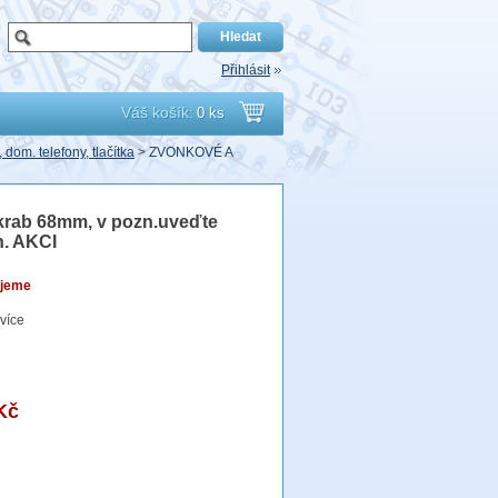
Přihlásit
Váš košík:
0 ks
Přejít
 dom. telefony, tlačítka
>
ZVONKOVÉ A
do
o krab 68mm, v pozn.uveďte
košíku
n. AKCI
jeme
více
Kč