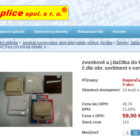
lakové spínače
Obchodní podmínky
Reklamační řád
Kontakt
ní stránka
>
bezdrát zvonky,tabla, dom.telef,napáj.,přísluš ,tlačítka
>
Zvonky, Tabla,
LAČÍTKA DO KRAB 68MM, V…
zvonkové a j.tlačítka d
č.dle obr. sortiment v ce
Příznaky:
Doporuču
V akci
Skladová dostupnost:
10 kusů a 
Cena bez DPH:
48,76
DPH:
21,00%
59,00 
Cena s DPH:
Stará cena
110
Množství: