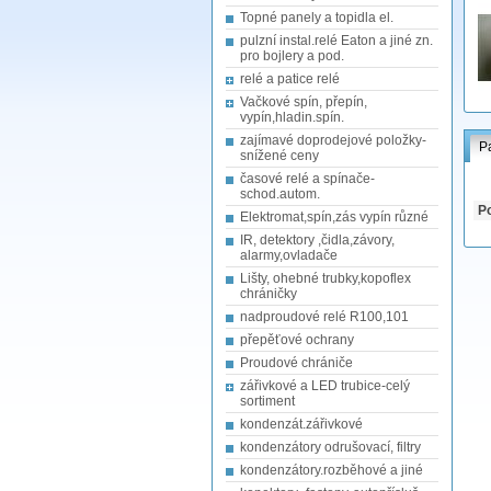
Topné panely a topidla el.
pulzní instal.relé Eaton a jiné zn.
pro bojlery a pod.
relé a patice relé
Vačkové spín, přepín,
vypín,hladin.spín.
zajímavé doprodejové položky-
P
snížené ceny
časové relé a spínače-
schod.autom.
Po
Elektromat,spín,zás vypín různé
IR, detektory ,čidla,závory,
alarmy,ovladače
Lišty, ohebné trubky,kopoflex
chráničky
nadproudové relé R100,101
přepěťové ochrany
Proudové chrániče
zářivkové a LED trubice-celý
sortiment
kondenzát.zářivkové
kondenzátory odrušovací, filtry
kondenzátory.rozběhové a jiné