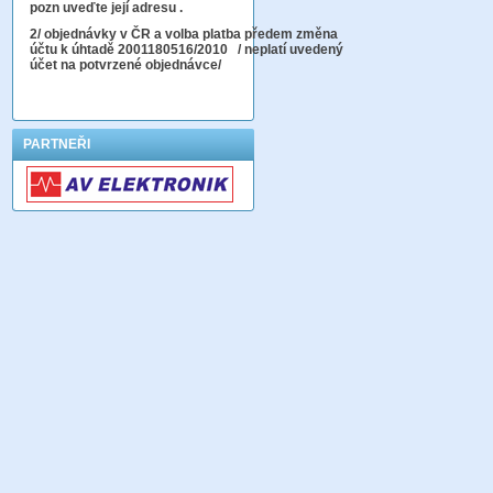
pozn uveďte její adresu .
2
/ objednávky v ČR a volba platba předem změna
účtu k úhtadě 2001180516/2010
/ neplatí uvedený
účet na potvrzené objednávce/
PARTNEŘI