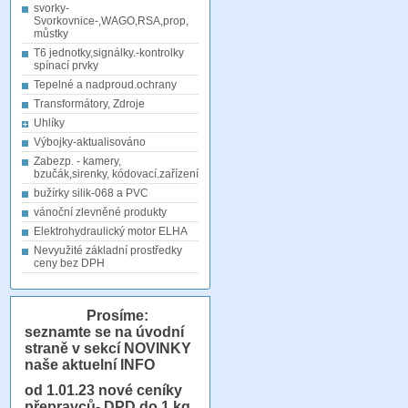
svorky-
Svorkovnice-,WAGO,RSA,prop,
můstky
T6 jednotky,signálky.-kontrolky
spínací prvky
Tepelné a nadproud.ochrany
Transformátory, Zdroje
Uhlíky
Výbojky-aktualisováno
Zabezp. - kamery,
bzučák,sirenky, kódovací.zařízení
bužírky silik-068 a PVC
vánoční zlevněné produkty
Elektrohydraulický motor ELHA
Nevyužité základní prostředky
ceny bez DPH
Prosíme:
seznamte se na úvodní
straně v sekcí NOVINKY
naše aktuelní INFO
od 1.01.23
nové ceníky
přepravců- DPD do 1 kg