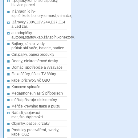
...pojistky,kompl.sort,spodky,
hlavice porcel
.náhradní.díly-
top.těl.kotle,boilery,termost,snímače,
.Žárovky 230V,12V,24V,E27,E14
a Led žár.
autodoplňky-
autopoj,startov.kab.žár,spín,konektory.
Bojlery, zásob. vody,
průtok.ohřívače, baterie, hadice
Cín,pájky, pájecí produkty
Deony, elekroměrové desky
Domácí spotřebiče a vysavače
Flexošňůry, účast.TV šňůry
kabel.příchytky vč OBO
Koncové spínače
Megaphone, hlasitý příposlech
měřící přístroje-elektroměry
Měřiče krevního tlaku a pulzu
Nářadí,spojovací
mat,.šrouby,hmožd
Objímky, patice, držáky
Produkty pro sváření, svorky,
kabel CGZ