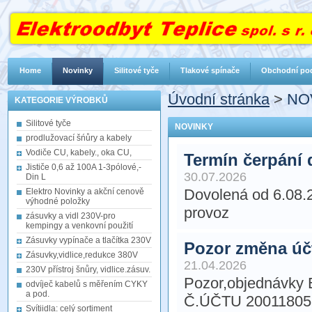
Home
Novinky
Silitové tyče
Tlakové spínače
Obchodní po
Úvodní stránka
>
NO
KATEGORIE VÝROBKŮ
Silitové tyče
NOVINKY
prodlužovací šńůry a kabely
Vodiče CU, kabely., oka CU,
Termín čerpání 
Jističe 0,6 až 100A 1-3pólové,-
30.07.2026
Din L
Dovolená od 6.08.2
Elektro Novinky a akční cenově
výhodné položky
provoz
zásuvky a vidl 230V-pro
kempingy a venkovní použití
Zásuvky vypínače a tlačítka 230V
Pozor změna úč
Zásuvky,vidlice,redukce 380V
21.04.2026
230V přístroj šnůry, vidlice.zásuv.
Pozor,objednávky
odvíječ kabelů s měřením CYKY
a pod.
Č.ÚČTU 20011805
Svítiidla: celý sortiment