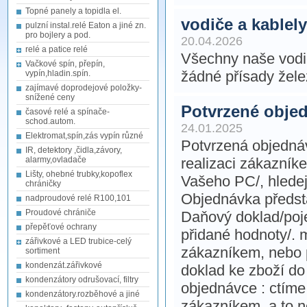
Topné panely a topidla el.
vodiče a kablel
pulzní instal.relé Eaton a jiné zn.
pro bojlery a pod.
20.04.2026
relé a patice relé
Všechny naše vodi
Vačkové spín, přepín,
žádné přísady želez
vypín,hladin.spín.
zajímavé doprodejové položky-
snížené ceny
Potvrzené obje
časové relé a spínače-
schod.autom.
24.01.2025
Elektromat,spín,zás vypín různé
Potvrzená objedná
IR, detektory ,čidla,závory,
alarmy,ovladače
realizaci zákazník
Lišty, ohebné trubky,kopoflex
Vašeho PC/, hlede
chráničky
Objednávka předsta
nadproudové relé R100,101
Proudové chrániče
Daňový doklad/poj
přepěťové ochrany
přidané hodnoty/. 
zářivkové a LED trubice-celý
zákazníkem, nebo 
sortiment
kondenzát.zářivkové
doklad ke zboží do
kondenzátory odrušovací, filtry
objednávce : ctím
kondenzátory.rozběhové a jiné
zákazníkem, a to n