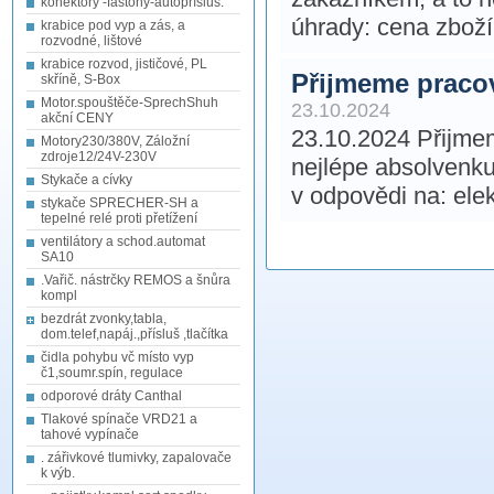
konektory -fastony-autopřísluš.
úhrady: cena zbož
krabice pod vyp a zás, a
rozvodné, lištové
krabice rozvod, jističové, PL
Přijmeme pracov
skříně, S-Box
Motor.spouštěče-SprechShuh
23.10.2024
akční CENY
23.10.2024 Přijmem
Motory230/380V, Záložní
zdroje12/24V-230V
nejlépe absolven
Stykače a cívky
v odpovědi na: ele
stykače SPRECHER-SH a
tepelné relé proti přetížení
ventilátory a schod.automat
SA10
.Vařič. nástrčky REMOS a šnůra
kompl
bezdrát zvonky,tabla,
dom.telef,napáj.,přísluš ,tlačítka
čidla pohybu vč místo vyp
č1,soumr.spín, regulace
odporové dráty Canthal
Tlakové spínače VRD21 a
tahové vypínače
. zářivkové tlumivky, zapalovače
k výb.