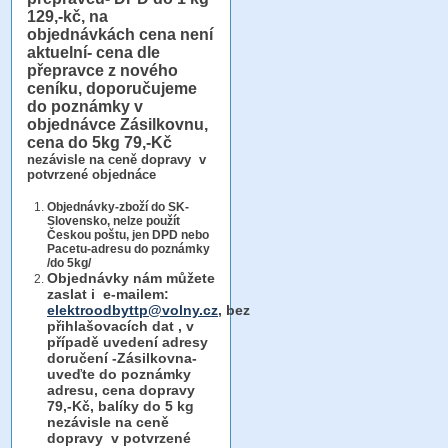
129,-kč, na
objednávkách cena není
aktuelní- cena dle
přepravce z nového
ceníku, doporučujeme
do poznámky v
objednávce Zásilkovnu,
cena do 5kg 79,-Kč
nezávisle na ceně dopravy v
potvrzené objednáce
Objednávky-zboží do SK-
Slovensko, nelze použít
Českou poštu, jen DPD nebo
Pacetu-adresu do poznámky
/do 5kg/
Objednávky
nám můžete
zaslat i e-mailem:
elektroodbyttp@volny.cz
, bez
přihlašovacích dat ,
v
případě uvedení adresy
doručení -Zásilkovna-
uveďte do poznámky
adresu, cena dopravy
79,-Kč, balíky do 5 kg
nezávisle na ceně
dopravy v potvrzené