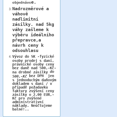
e.
objednávc
Nadrozměrové a
váhově
nadlimitní
zásilky.
nad 5kg
váhy
zašleme k
výběru ideálního
přepravce,a
návrh ceny k
odsouhlasu
Vývoz do SK -fyzické
osoby prodej s daní,
právnické osoby ceny
bez daně nad 500,-Kč-
do
na drobné zásilky
bez DPH jen
500,-Kč
s jednoduchým daňovým
dokladem s daní / v
případě požadavku
faktury zvýšení ceny
zásilky o 2,00 EUR,-
Kč pro zvýšené
administrativní
náklady. Neúčtujeme
balné!..