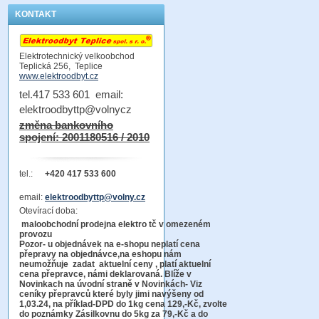
KONTAKT
Elektrotechnický velkoobchod
Teplická 256, Teplice
www.elektroodbyt.cz
tel.417 533 601 email:
elektroodbyttp@volnycz
změna bankovního
spojení: 2001180516 / 2010
tel.:
+420 417 533 600
email:
elektroodbyttp@volny.cz
Otevírací doba:
maloobchodní prodejna elektro tč v omezeném
provozu
Pozor-
u objednávek na e-shopu neplatí cena
přepravy na objednávce
,na eshopu nám
neumožňuje zadat aktuelní ceny , platí aktuelní
cena přepravce, námi deklarovaná. Blíže v
Novinkach na úvodní straně v Novinkách- Viz
ceníky přepravců které byly jimi navýšeny od
1,03.24, na příklad-DPD do 1kg cena 129,-Kč,
zvolte
do poznámky Zásilkovnu do 5kg
za 79,-Kč a do