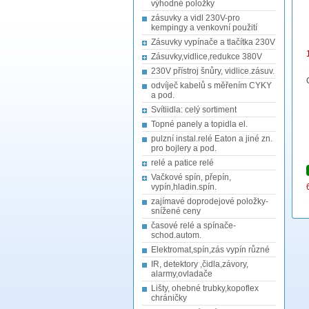
výhodné položky
zásuvky a vidl 230V-pro
kempingy a venkovní použití
Zásuvky vypínače a tlačítka 230V
Zásuvky,vidlice,redukce 380V
230V přístroj šnůry, vidlice.zásuv.
odvíječ kabelů s měřením CYKY
a pod.
Svítiidla: celý sortiment
Topné panely a topidla el.
pulzní instal.relé Eaton a jiné zn.
pro bojlery a pod.
relé a patice relé
Vačkové spín, přepín,
vypín,hladin.spín.
zajímavé doprodejové položky-
snížené ceny
časové relé a spínače-
schod.autom.
Elektromat,spín,zás vypín různé
IR, detektory ,čidla,závory,
alarmy,ovladače
Lišty, ohebné trubky,kopoflex
chráničky