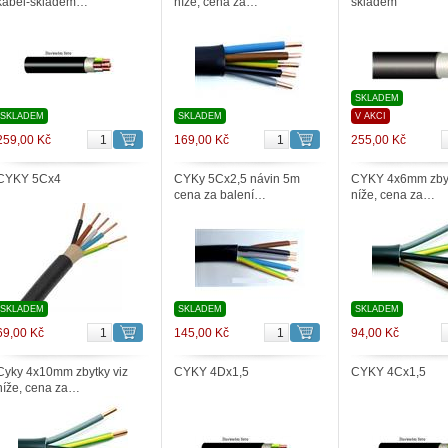
kabel-skladem…
níže, cena za…
skladem
SKLADEM
SKLADEM
SKLADEM
V AKCI
259,00 Kč
169,00 Kč
255,00 Kč
CYKY 5Cx4
CYKy 5Cx2,5 návin 5m
CYKY 4x6mm zbyt
cena za balení…
níže, cena za…
SKLADEM
SKLADEM
SKLADEM
69,00 Kč
145,00 Kč
94,00 Kč
Cyky 4x10mm zbytky viz
CYKY 4Dx1,5
CYKY 4Cx1,5
níže, cena za…