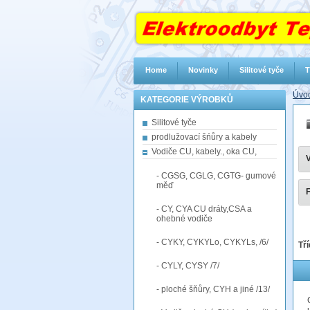
Home
Novinky
Silitové tyče
T
Úvod
KATEGORIE VÝROBKŮ
Silitové tyče
prodlužovací šńůry a kabely
Vodiče CU, kabely., oka CU,
V
- CGSG, CGLG, CGTG- gumové
měď
F
- CY, CYA CU dráty,CSA a
ohebné vodiče
- CYKY, CYKYLo, CYKYLs, /6/
Tří
- CYLY, CYSY /7/
- ploché šňůry, CYH a jiné /13/