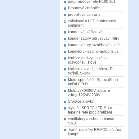
nadproudové relé R100,101
Proudové chrániče
přepěťové ochrany
zářivkové a LED trubice-celý
sortiment
kondenzát.zářivkové
kondenzátory odrušovací, filtry
kondenzátory.rozběhové a jiné
konektory -fastony-autopřísluš.
krabice pod vyp a zás, a
rozvodné, lištové
krabice rozvod, jističové, PL
skříně, S-Box
Motor.spouštěče-SprechShuh
akční CENY
Motory230/380V, Záložní
zdroje12/24V-230V
Stykače a cívky
stykače SPRECHER-SH a
tepelné relé proti přetížení
ventilátory a schod.automat
SA10
.Vařič. nástrčky REMOS a šnůra
kompl