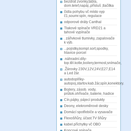
bezdrát zvonky,tabla,
dom.telef,napáj.,přísluš ,tlačítka
čidla pohybu vč místo vyp
č1,soumr.spín, regulace
odporové dráty Canthal
Tlakové spínače VRD21 a
tahové vypínače
. zářivkové tlumivky, zapalovače
k výb.
...pojistky,kompl.sort,spodky,
hlavice porcel
.náhradní.díly-
top.těl.kotle,boilery,termost,snímače,
.Žárovky 230V,12V,24V,E27,E14
a Led žár.
autodoplňky-
autopoj,startov.kab.žár,spín,konektory.
Bojlery, zásob. vody,
průtok.ohřívače, baterie, hadice
Cín,pájky, pájecí produkty
Deony, elekroměrové desky
Domácí spotřebiče a vysavače
Flexošňůry, účast.TV šňůry
kabel.příchytky vč OBO
Koncové spínače