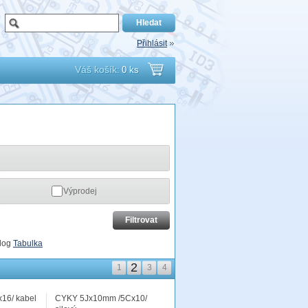
Přihlásit
Váš košík:
0 ks
Přejít
do
košíku
Výprodej
log
Tabulka
2
1
3
4
16/ kabel
CYKY 5Jx10mm /5Cx10/