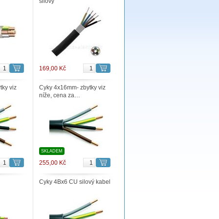
silový
169,00 Kč
ky viz
Cyky 4x16mm- zbytky viz
níže, cena za…
SKLADEM
255,00 Kč
Cyky 4Bx6 CU silový kabel