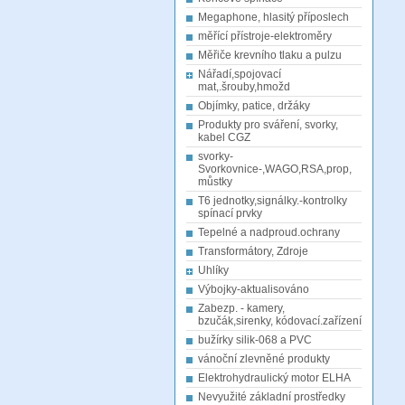
Megaphone, hlasitý příposlech
měřící přístroje-elektroměry
Měřiče krevního tlaku a pulzu
Nářadí,spojovací
mat,.šrouby,hmožd
Objímky, patice, držáky
Produkty pro sváření, svorky,
kabel CGZ
svorky-
Svorkovnice-,WAGO,RSA,prop,
můstky
T6 jednotky,signálky.-kontrolky
spínací prvky
Tepelné a nadproud.ochrany
Transformátory, Zdroje
Uhlíky
Výbojky-aktualisováno
Zabezp. - kamery,
bzučák,sirenky, kódovací.zařízení
bužírky silik-068 a PVC
vánoční zlevněné produkty
Elektrohydraulický motor ELHA
Nevyužité základní prostředky