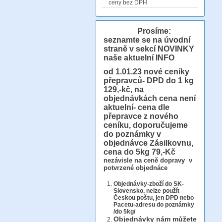
ceny bez DPH
Prosíme:
seznamte se na úvodní
straně v sekcí NOVINKY
naše aktuelní INFO
od 1.01.23
nové ceníky
přepravců- DPD do 1 kg
129,-kč, na
objednávkách cena není
aktuelní- cena dle
přepravce z nového
ceníku, doporučujeme
do poznámky v
objednávce Zásilkovnu,
cena do 5kg 79,-Kč
nezávisle na ceně dopravy v
potvrzené objednáce
Objednávky-zboží do SK-
Slovensko, nelze použít
Českou poštu, jen DPD nebo
Pacetu-adresu do poznámky
/do 5kg/
Objednávky
nám můžete