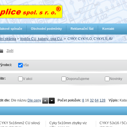
lakové spínače
Obchodní podmínky
Reklamační řád
Kontakt
ní stránka
>
Vodiče CU, kabely., oka CU,
>
CYKY, CYKYLO, CYKYLS, /6/
Zpět
ýrobci:
Vše
iltr:
V akci
Doporučujeme
Novinky
Počet položek:
8
16
32
64
128
Výpis:
Kata
dit dle:
Dle názvu
Dle ceny
CYKY 5x16mm2 CU silový
Cyky 5x10mm zbytky viz
CYKY 5Jx16 / 5Cx