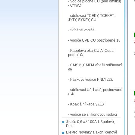
- Vodiče ploché CU (pod omítku)
- CYWD
- sdělovací TCEKY, TCEKFY,
JYTY, SYKFY, CU
- Stíněné vodiče
- vodiče CVB CU postříbřené 18
- Kabelová oka-CU,Al,Cupal
podl. /10/
- CMSM ,CMFM vícežil.sdělovací
/9/
- Páskové vodiče PNLY /12/
- sdělovací Uš, Lauš, pocínované
/14/
- Koaxiální kabely /11/
- vodiče se silikonovou isolací
Jističe 0,6 až 100A 1-3pólové,-
Din L
Elektro Novinky a akční cenově