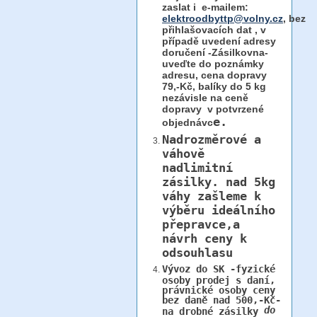
zaslat i e-mailem:
elektroodbyttp@volny.cz
, bez
přihlašovacích dat ,
v
případě uvedení adresy
doručení -Zásilkovna-
uveďte do poznámky
adresu, cena dopravy
79,-Kč, balíky do 5 kg
nezávisle na ceně
dopravy v potvrzené
e.
objednávc
Nadrozměrové a
váhově
nadlimitní
zásilky.
nad 5kg
váhy
zašleme k
výběru ideálního
přepravce,a
návrh ceny k
odsouhlasu
Vývoz do SK -fyzické
osoby prodej s daní,
právnické osoby ceny
bez daně nad 500,-Kč-
do
na drobné zásilky