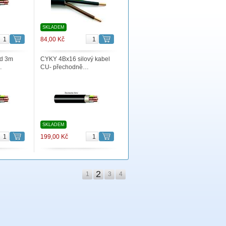
SKLADEM
84,00 Kč
ad 3m
CYKY 4Bx16 silový kabel
…
CU- přechodně…
SKLADEM
199,00 Kč
2
1
3
4