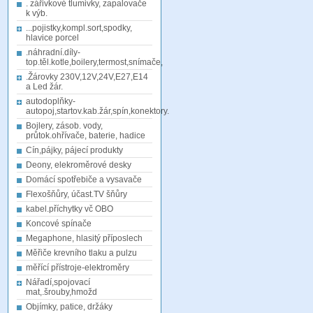
. zářivkové tlumivky, zapalovače
k výb.
...pojistky,kompl.sort,spodky,
hlavice porcel
.náhradní.díly-
top.těl.kotle,boilery,termost,snímače,
.Žárovky 230V,12V,24V,E27,E14
a Led žár.
autodoplňky-
autopoj,startov.kab.žár,spín,konektory.
Bojlery, zásob. vody,
průtok.ohřívače, baterie, hadice
Cín,pájky, pájecí produkty
Deony, elekroměrové desky
Domácí spotřebiče a vysavače
Flexošňůry, účast.TV šňůry
kabel.příchytky vč OBO
Koncové spínače
Megaphone, hlasitý příposlech
Měřiče krevního tlaku a pulzu
měřící přístroje-elektroměry
Nářadí,spojovací
mat,.šrouby,hmožd
Objímky, patice, držáky