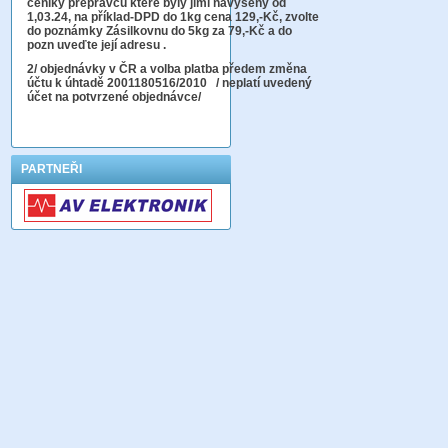
ceníky přepravců které byly jimi navýšeny od
1,03.24, na příklad-DPD do 1kg cena 129,-Kč,
zvolte
do poznámky Zásilkovnu do 5kg
za 79,-Kč a do
pozn uveďte její adresu .
2
/ objednávky v ČR a volba platba předem změna
účtu k úhtadě 2001180516/2010
/ neplatí uvedený
účet na potvrzené objednávce/
PARTNEŘI