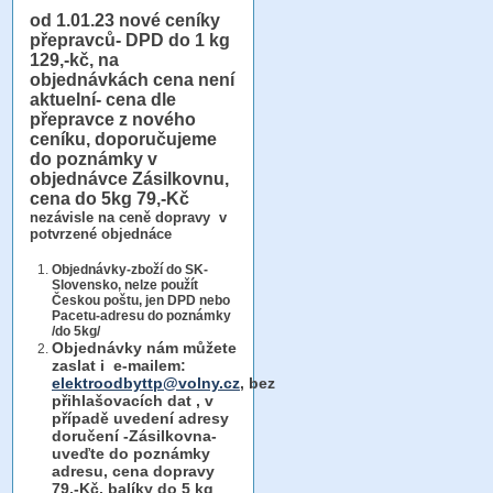
od 1.01.23
nové ceníky
přepravců- DPD do 1 kg
129,-kč, na
objednávkách cena není
aktuelní- cena dle
přepravce z nového
ceníku, doporučujeme
do poznámky v
objednávce Zásilkovnu,
cena do 5kg 79,-Kč
nezávisle na ceně dopravy v
potvrzené objednáce
Objednávky-zboží do SK-
Slovensko, nelze použít
Českou poštu, jen DPD nebo
Pacetu-adresu do poznámky
/do 5kg/
Objednávky
nám můžete
zaslat i e-mailem:
elektroodbyttp@volny.cz
, bez
přihlašovacích dat ,
v
případě uvedení adresy
doručení -Zásilkovna-
uveďte do poznámky
adresu, cena dopravy
79,-Kč, balíky do 5 kg