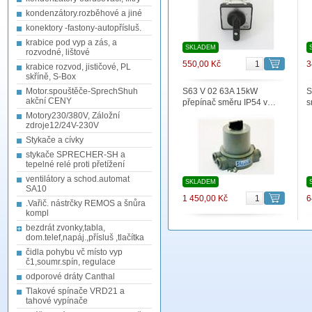
kondenzátory.rozběhové a jiné
konektory -fastony-autopřísluš.
krabice pod vyp a zás, a
SKLADEM
rozvodné, lištové
550,00 Kč
3
krabice rozvod, jističové, PL
skříně, S-Box
Motor.spouštěče-SprechShuh
S63 V 02 63A 15kW
S
akční CENY
přepínač směru IP54 v…
s
Motory230/380V, Záložní
zdroje12/24V-230V
Stykače a cívky
stykače SPRECHER-SH a
tepelné relé proti přetížení
ventilátory a schod.automat
SKLADEM
SA10
1 450,00 Kč
6
.Vařič. nástrčky REMOS a šnůra
kompl
bezdrát zvonky,tabla,
dom.telef,napáj.,přísluš ,tlačítka
čidla pohybu vč místo vyp
č1,soumr.spín, regulace
odporové dráty Canthal
Tlakové spínače VRD21 a
tahové vypínače