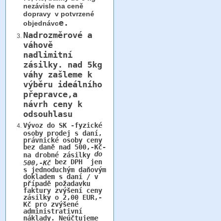
nezávisle na ceně
dopravy v potvrzené
e.
objednávc
Nadrozměrové a
váhově
nadlimitní
zásilky.
nad 5kg
váhy
zašleme k
výběru ideálního
přepravce,a
návrh ceny k
odsouhlasu
Vývoz do SK -fyzické
osoby prodej s daní,
právnické osoby ceny
bez daně nad 500,-Kč-
do
na drobné zásilky
bez DPH jen
500,-Kč
s jednoduchým daňovým
dokladem s daní / v
případě požadavku
faktury zvýšení ceny
zásilky o 2,00 EUR,-
Kč pro zvýšené
administrativní
náklady. Neúčtujeme