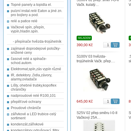
S100V 02 přep. směr I-O-II
S
Topné panely a topidla el.
Vačk. kulatý…
V
pulzní instal.relé Eaton a jiné zn.
pro bojlery a pod.
relé a patice relé
Vačkové spín, přepín,
vypín,hladin.spín.
SKLADEM
- přepínače hvězda-trojúhelník
390,00 Kč
3
zajímavé doprodejové položky-
snížené ceny
S100V 03 hvězda-
.
časové relé a spínače-
trojúhelník Vačk. přep.…
s
schod.autom.
Elektromat,spín,zás vypín různé
IR, detektory ,čidla,závory,
alarmy,ovladače
Lišty, ohebné trubky,kopoflex
chráničky
nadproudové relé R100,101
645,00 Kč
8
přepěťové ochrany
Proudové chrániče
S25V 02 přep.směru I-0-II
S
zářivkové a LED trubice-celý
Vačkový 25A…
V
sortiment
kondenzát.zářivkové
kondenzátory odrušovací, filtry