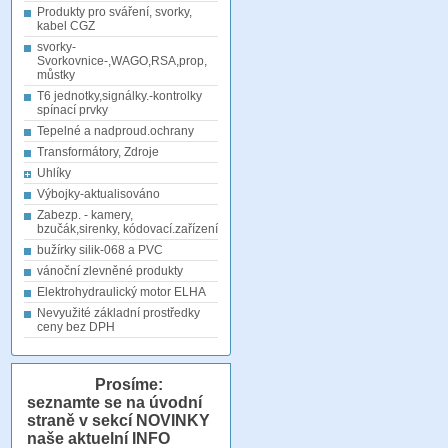
Produkty pro sváření, svorky,
kabel CGZ
svorky-
Svorkovnice-,WAGO,RSA,prop,
můstky
T6 jednotky,signálky.-kontrolky
spínací prvky
Tepelné a nadproud.ochrany
Transformátory, Zdroje
Uhlíky
Výbojky-aktualisováno
Zabezp. - kamery,
bzučák,sirenky, kódovací.zařízení
bužírky silik-068 a PVC
vánoční zlevněné produkty
Elektrohydraulický motor ELHA
Nevyužité základní prostředky
ceny bez DPH
Prosíme:
seznamte se na úvodní
straně v sekcí NOVINKY
naše aktuelní INFO