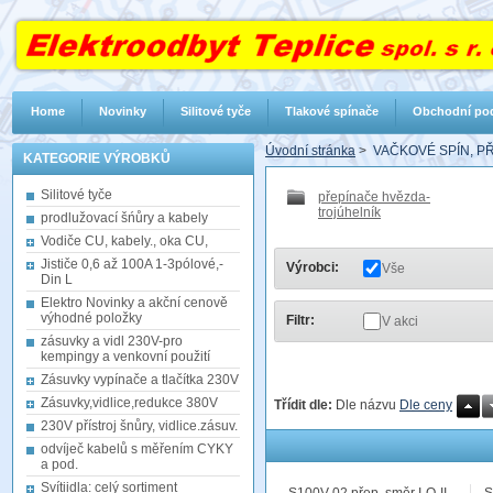
Home
Novinky
Silitové tyče
Tlakové spínače
Obchodní po
Úvodní stránka
>
VAČKOVÉ SPÍN, PŘ
KATEGORIE VÝROBKŮ
Silitové tyče
přepínače hvězda-
trojúhelník
prodlužovací šńůry a kabely
Vodiče CU, kabely., oka CU,
Jističe 0,6 až 100A 1-3pólové,-
Výrobci:
Vše
Din L
Elektro Novinky a akční cenově
výhodné položky
Filtr:
V akci
zásuvky a vidl 230V-pro
kempingy a venkovní použití
Zásuvky vypínače a tlačítka 230V
Zásuvky,vidlice,redukce 380V
Třídit dle:
Dle názvu
Dle ceny
230V přístroj šnůry, vidlice.zásuv.
odvíječ kabelů s měřením CYKY
a pod.
Svítiidla: celý sortiment