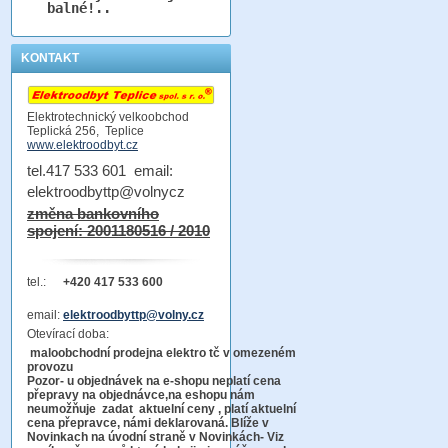
balné!..
KONTAKT
Elektrotechnický velkoobchod
Teplická 256, Teplice
www.elektroodbyt.cz
tel.417 533 601 email:
elektroodbyttp@volnycz
změna bankovního
spojení: 2001180516 / 2010
tel.:
+420 417 533 600
email:
elektroodbyttp@volny.cz
Otevírací doba:
maloobchodní prodejna elektro tč v omezeném
provozu
Pozor-
u objednávek na e-shopu neplatí cena
přepravy na objednávce
,na eshopu nám
neumožňuje zadat aktuelní ceny , platí aktuelní
cena přepravce, námi deklarovaná. Blíže v
Novinkach na úvodní straně v Novinkách- Viz