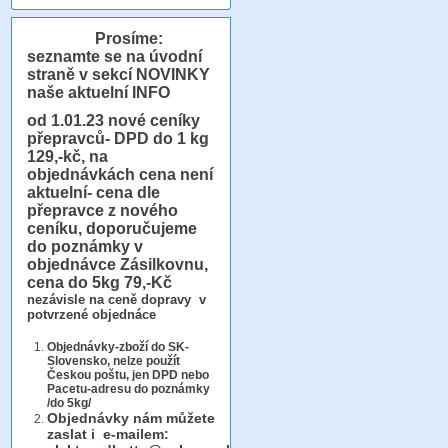
Prosíme:
seznamte se na úvodní
straně v sekcí NOVINKY
naše aktuelní INFO
od 1.01.23
nové ceníky
přepravců- DPD do 1 kg
129,-kč, na
objednávkách cena není
aktuelní- cena dle
přepravce z nového
ceníku, doporučujeme
do poznámky v
objednávce Zásilkovnu,
cena do 5kg 79,-Kč
nezávisle na ceně dopravy v
potvrzené objednáce
Objednávky-zboží do SK-
Slovensko, nelze použít
Českou poštu, jen DPD nebo
Pacetu-adresu do poznámky
/do 5kg/
Objednávky
nám můžete
zaslat i e-mailem: