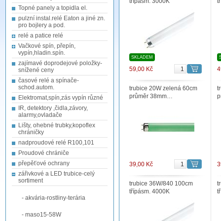
třípásm. 3000K
t
Topné panely a topidla el.
pulzní instal.relé Eaton a jiné zn.
pro bojlery a pod.
relé a patice relé
Vačkové spín, přepín,
vypín,hladin.spín.
SKLADEM
zajímavé doprodejové položky-
59,00 Kč
4
snížené ceny
časové relé a spínače-
schod.autom.
trubice 20W zelená 60cm
t
průměr 38mm…
p
Elektromat,spín,zás vypín různé
IR, detektory ,čidla,závory,
alarmy,ovladače
Lišty, ohebné trubky,kopoflex
chráničky
nadproudové relé R100,101
Proudové chrániče
přepěťové ochrany
39,00 Kč
3
zářivkové a LED trubice-celý
sortiment
trubice 36W/840 100cm
t
třípásm. 4000K
t
- akvária-rostliny-terária
- maso15-58W