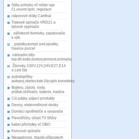
čidla pohybu vč místo vyp
č1,soumr.spín, regulace
odporové dráty Canthal
Tlakové spínače VRD21 a
tahové vypínače
. zářivkové tlumivky, zapalovače
k výb.
...pojistky,kompl.sort,spodky,
hlavice porcel
.náhradní.díly-
top.těl.kotle,boilery,termost,snímače,
.Žárovky 230V,12V,24V,E27,E14
a Led žár.
autodoplňky-
autopoj,startov.kab.žár,spín,konektory.
Bojlery, zásob. vody,
průtok.ohřívače, baterie, hadice
Cín,pájky, pájecí produkty
Deony, elekroměrové desky
Domácí spotřebiče a vysavače
Flexošňůry, účast.TV šňůry
kabel.příchytky vč OBO
Koncové spínače
Megaphone, hlasitý příposlech