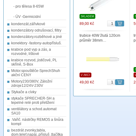
- pro tělesa 8-65W
- ÚV -Germicidní
SKLADEM
89,00 Kč
5
kondenzát.zářivkové
kondenzátory odrušovací, filtry
trubice 40W žlutá 120cm
t
kondenzátory.rozběhové a jiné
průměr 38mm…
p
konektory -fastony-autopřísluš.
krabice pod vyp a zás, a
rozvodné, lištové
krabice rozvod, jističové, PL
skříně, S-Box
Motor.spouštěče-SprechShuh
akční CENY
V AKCI
Motory230/380V, Záložní
49,00 Kč
2
zdroje12/24V-230V
Stykače a cívky
stykače SPRECHER-SH a
tepelné relé proti přetížení
ventilátory a schod.automat
SA10
.Vařič. nástrčky REMOS a šnůra
kompl
bezdrát zvonky,tabla,
dom.telef,napáj.,přísluš ,tlačítka