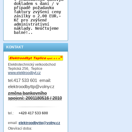
dokladem s daní / v
případě požadavku
faktury zvýšení ceny
zásilky o 2,00 EUR,-
Kč pro zvýšené
administrativní
náklady. Neúčtujeme
balné!..
KONTAKT
Elektrotechnický velkoobchod
Teplická 256, Teplice
www.elektroodbyt.cz
tel.417 533 601 email:
elektroodbyttp@volnycz
změna bankovního
spojení: 2001180516 / 2010
tel.:
+420 417 533 600
email:
elektroodbyttp@volny.cz
Otevírací doba: