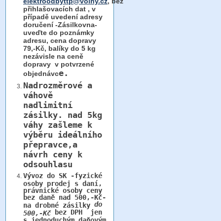
elektroodbyttp@volny.cz
, bez
přihlašovacích dat ,
v
případě uvedení adresy
doručení -Zásilkovna-
uveďte do poznámky
adresu, cena dopravy
79,-Kč, balíky do 5 kg
nezávisle na ceně
dopravy v potvrzené
e.
objednávc
Nadrozměrové a
váhově
nadlimitní
zásilky.
nad 5kg
váhy
zašleme k
výběru ideálního
přepravce,a
návrh ceny k
odsouhlasu
Vývoz do SK -fyzické
osoby prodej s daní,
právnické osoby ceny
bez daně nad 500,-Kč-
do
na drobné zásilky
bez DPH jen
500,-Kč
s jednoduchým daňovým