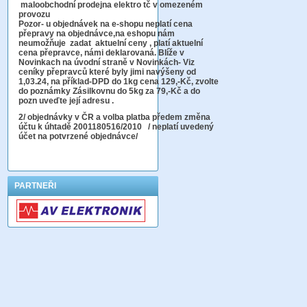
maloobchodní prodejna elektro tč v omezeném
provozu
Pozor-
u objednávek na e-shopu neplatí cena
přepravy na objednávce
,na eshopu nám
neumožňuje zadat aktuelní ceny , platí aktuelní
cena přepravce, námi deklarovaná. Blíže v
Novinkach na úvodní straně v Novinkách- Viz
ceníky přepravců které byly jimi navýšeny od
1,03.24, na příklad-DPD do 1kg cena 129,-Kč,
zvolte
do poznámky Zásilkovnu do 5kg
za 79,-Kč a do
pozn uveďte její adresu .
2
/ objednávky v ČR a volba platba předem změna
účtu k úhtadě 2001180516/2010
/ neplatí uvedený
účet na potvrzené objednávce/
PARTNEŘI