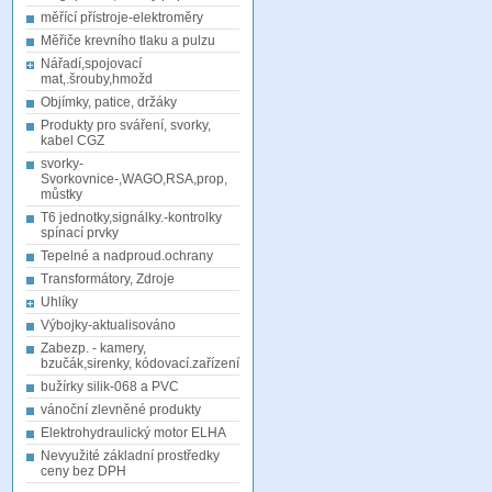
měřící přístroje-elektroměry
Měřiče krevního tlaku a pulzu
Nářadí,spojovací
mat,.šrouby,hmožd
Objímky, patice, držáky
Produkty pro sváření, svorky,
kabel CGZ
svorky-
Svorkovnice-,WAGO,RSA,prop,
můstky
T6 jednotky,signálky.-kontrolky
spínací prvky
Tepelné a nadproud.ochrany
Transformátory, Zdroje
Uhlíky
Výbojky-aktualisováno
Zabezp. - kamery,
bzučák,sirenky, kódovací.zařízení
bužírky silik-068 a PVC
vánoční zlevněné produkty
Elektrohydraulický motor ELHA
Nevyužité základní prostředky
ceny bez DPH