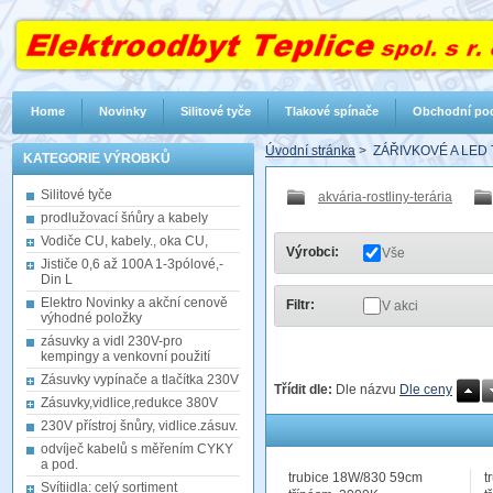
Home
Novinky
Silitové tyče
Tlakové spínače
Obchodní po
Úvodní stránka
>
ZÁŘIVKOVÉ A LED
KATEGORIE VÝROBKŮ
Silitové tyče
akvária-rostliny-terária
prodlužovací šńůry a kabely
Vodiče CU, kabely., oka CU,
Výrobci:
Vše
Jističe 0,6 až 100A 1-3pólové,-
Din L
Elektro Novinky a akční cenově
Filtr:
V akci
výhodné položky
zásuvky a vidl 230V-pro
kempingy a venkovní použití
Zásuvky vypínače a tlačítka 230V
Třídit dle:
Dle názvu
Dle ceny
Zásuvky,vidlice,redukce 380V
230V přístroj šnůry, vidlice.zásuv.
odvíječ kabelů s měřením CYKY
a pod.
trubice 18W/830 59cm
t
Svítiidla: celý sortiment